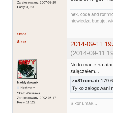
Zarejestrowany:
2007-08-20
Posty:
3,063
hex, code and ror'n'ro
niewiedza buduje, wi
Strona
Sikor
2014-09-11 19
(2014-09-11 19
No to macie na atar
załączałem...
zx81rom.atr
179.64
Naddyskownik
Tylko zalogowani m
Nieaktywny
Skąd:
Warszawa
Zarejestrowany:
2002-06-17
Posty:
11,122
Sikor umarł...