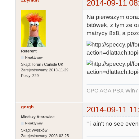
ZbyniuR
2014-09-11 08
Na pierwszym obraz
bitówek, z tym że o
matrycy 8x8, a pozo
Referent
Nieaktywny
Skąd:
Toruń / Carlisle UK
Zarejestrowany:
2013-11-29
Posty:
229
CPC AGA PSX Win7 -
gorgh
2014-09-11 11
Młodszy Atarowiec
" i ain't no see eve
Nieaktywny
Skąd:
Wyszków
Zarejestrowany:
2008-02-25