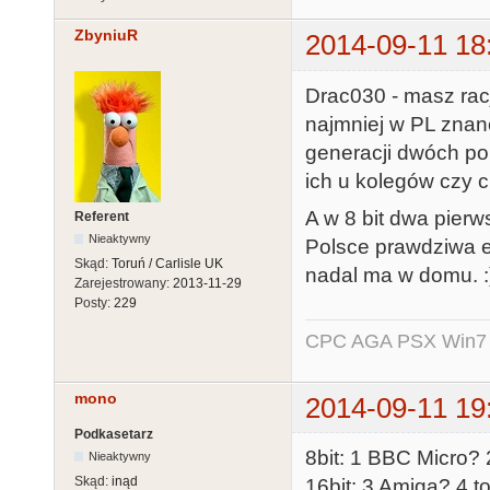
ZbyniuR
2014-09-11 18
Drac030 - masz rac
najmniej w PL zna
generacji dwóch po
ich u kolegów czy 
A w 8 bit dwa pierws
Referent
Nieaktywny
Polsce prawdziwa e
Skąd:
Toruń / Carlisle UK
nadal ma w domu. :
Zarejestrowany:
2013-11-29
Posty:
229
CPC AGA PSX Win7 -
mono
2014-09-11 19
Podkasetarz
8bit: 1 BBC Micro? 
Nieaktywny
Skąd:
inąd
16bit: 3 Amiga? 4 t