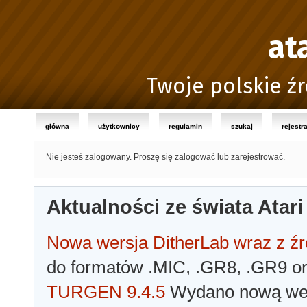
at
Twoje polskie źr
główna
użytkownicy
regulamin
szukaj
rejestr
Nie jesteś zalogowany.
Proszę się zalogować lub zarejestrować.
Aktualności ze świata Atari
Nowa wersja DitherLab wraz z źr
do formatów .MIC, .GR8, .GR9 o
TURGEN 9.4.5
Wydano nową wer