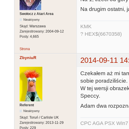
Na drugim ostatni, j
Swołocz z Atari Area
Nieaktywny
KMK
Skąd:
Warszawa
Zarejestrowany:
2004-09-12
? HEX$(6670358)
Posty:
4,665
Strona
ZbyniuR
2014-09-11 14
Czekałem aż mi tam
sobie poradziliście. 
W tej wersji obrazek
Speccy.
Adam dwa rozpoznał
Referent
Nieaktywny
Skąd:
Toruń / Carlisle UK
CPC AGA PSX Win7 -
Zarejestrowany:
2013-11-29
Posty:
229