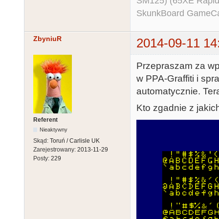
SM125) (65XE Rapi
SkunkBoard GameCart
ZbyniuR
2014-09-11 14
Przepraszam za wp
w PPA-Graffiti i sp
automatycznie. Ter
Kto zgadnie z jaki
Referent
Nieaktywny
Skąd:
Toruń / Carlisle UK
Zarejestrowany:
2013-11-29
Posty:
229