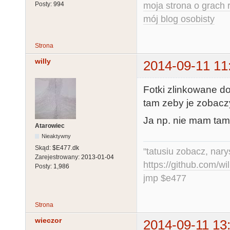
moja strona o grach r
Posty:
994
mój blog osobisty
Strona
willy
2014-09-11 11
Fotki zlinkowane d
tam zeby je zobacz
Ja np. nie mam tam
Atarowiec
Nieaktywny
Skąd:
$E477.dk
"tatusiu zobacz, nar
Zarejestrowany:
2013-01-04
https://github.com/
Posty:
1,986
jmp $e477
Strona
wieczor
2014-09-11 13