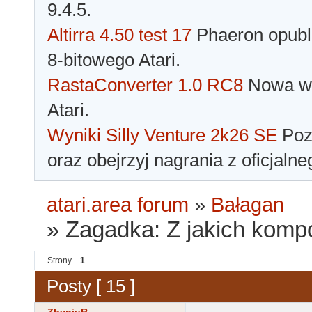
9.4.5.
Altirra 4.50 test 17
Phaeron opubli
8-bitowego Atari.
RastaConverter 1.0 RC8
Nowa wer
Atari.
Wyniki Silly Venture 2k26 SE
Pozn
oraz obejrzyj nagrania z oficjaln
atari.area forum
»
Bałagan
»
Zagadka: Z jakich komp
Strony
1
Posty [ 15 ]