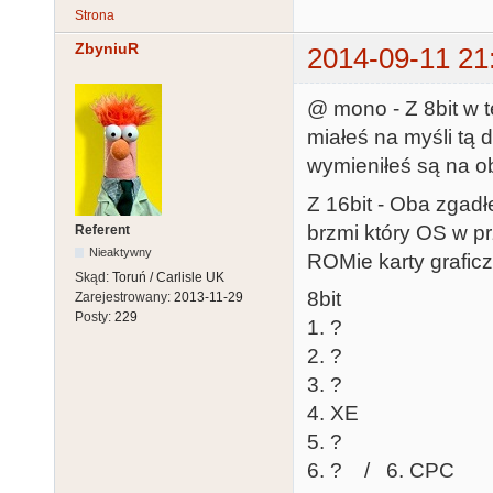
Strona
ZbyniuR
2014-09-11 21
@ mono - Z 8bit w te
miałeś na myśli tą 
wymieniłeś są na ob
Z 16bit - Oba zgadłe
brzmi który OS w p
Referent
Nieaktywny
ROMie karty graficzn
Skąd:
Toruń / Carlisle UK
8bit
Zarejestrowany:
2013-11-29
Posty:
229
1. ?
2. ?
3. ?
4. XE
5. ?
6. ? / 6. CPC