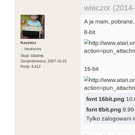
wieczor (2014-
A ja mam, pobrane, 
8-bit
Kasetarz
Nieaktywny
Skąd:
Gdańsk
Zarejestrowany:
2007-10-21
Posty:
4,412
16-bit
font 16bit.png
10.6
font 8bit.png
9.99 
Tylko zalogowani m