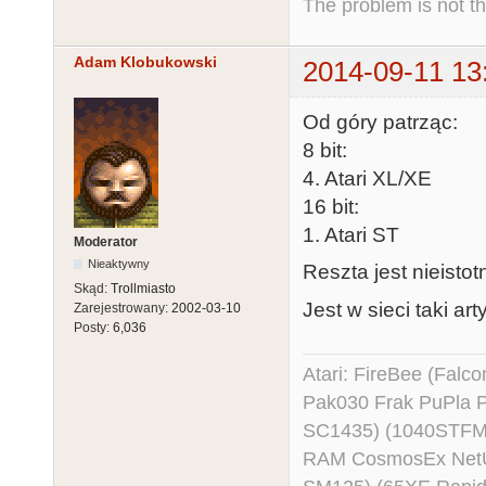
The problem is not th
Adam Klobukowski
2014-09-11 13
Od góry patrząc:
8 bit:
4. Atari XL/XE
16 bit:
1. Atari ST
Moderator
Nieaktywny
Reszta jest nieistotn
Skąd:
Trollmiasto
Jest w sieci taki ar
Zarejestrowany:
2002-03-10
Posty:
6,036
Atari: FireBee (Fal
Pak030 Frak PuPla
SC1435) (1040STFM
RAM CosmosEx NetU