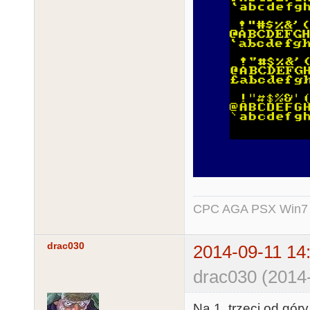
CPC AGA PSX Win7 -
drac030
2014-09-11 14
drac030 (2014-
Na 1, trzeci od gór