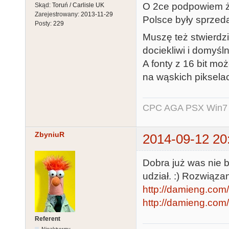
O 2ce podpowiem że
Skąd:
Toruń / Carlisle UK
Zarejestrowany:
2013-11-29
Polsce były sprzed
Posty:
229
Muszę też stwierdzi
dociekliwi i domyśl
A fonty z 16 bit mo
na wąskich pikselac
CPC AGA PSX Win7 -
ZbyniuR
2014-09-12 20
Dobra już was nie b
udział. :) Rozwiązani
http://damieng.com/
http://damieng.com/
Referent