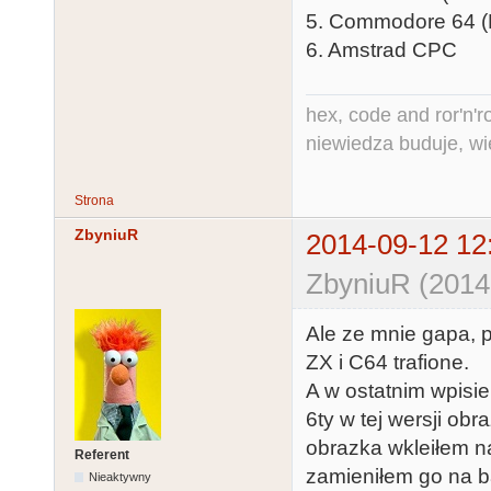
5. Commodore 64 (
6. Amstrad CPC
hex, code and ror'n'ro
niewiedza buduje, wi
Strona
ZbyniuR
2014-09-12 12
ZbyniuR (2014
Ale ze mnie gapa, 
ZX i C64 trafione.
A w ostatnim wpisi
6ty w tej wersji ob
obrazka wkleiłem n
Referent
zamieniłem go na 
Nieaktywny