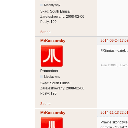
Nieaktywny
Skąd:
South Elmsall
Zarejestrowany:
2008-02-06
Posty:
190
Strona
MrKaczorsky
2014-09-24 17:0
@Simius - dzięki 
Atari 130XE, LDW S
Pretendent
Nieaktywny
Skąd:
South Elmsall
Zarejestrowany:
2008-02-06
Posty:
190
Strona
MrKaczorsky
2014-11-13 22:0
Prawie skończyłem
ohmów. Czy tak? 