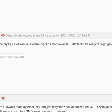
8:00
Ostatnio edytowany przez MrKaczorsky (2014-09-24 17:14:34)
za płytkę i elektronikę. Będzie ciężko zmontować te SMD techniką rozgrzanego grota
uper 2000, Atari410.
1:38
 lutować i mam dylemat, czy tam jest rezystor z tym oznaczeniem 470, czy to jaki
Pierwszy raz lutuję SMD, proszę o wyrozumiałość.