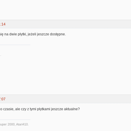
1:14
ię na dwie płytki, jeżeli jeszcze dostępne.
.
7:07
czasie, ale czy z tymi płytkami jeszcze aktualne?
uper 2000, Atari410.