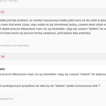
40 STE + 65 XE]
2:57
ytek jest taki problem, że montaż maszynowy miałby jakiś sens od stu sztuk w gór
 mam zbyt wiele czasu, więc udaje mi się zmontować jedną, czasem dwie sztuki w c
płytek jeszcze kilkanaście mam, bo są niewielkie i dają się czasem "dokleić" do w
ich liczba może się jeszcze trochę zwiększyć, jeśli będzie taka potrzeba.
ermaniam esse delendam.
7:28
ał/a:
 jeszcze kilkanaście mam, bo są niewielkie i dają się czasem "dokleić" do większy
h prototypowych projektow nie dalo by sie "dokleic" plytek rozszerzenia 4mb ?