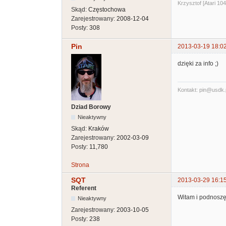
Krzysztof [Atari 10
Skąd:
Częstochowa
Zarejestrowany:
2008-12-04
Posty:
308
Pin
2013-03-19 18:0
dzięki za info ;)
Kontakt: pin@usdk.
Dziad Borowy
Nieaktywny
Skąd:
Kraków
Zarejestrowany:
2002-03-09
Posty:
11,780
Strona
SQT
2013-03-29 16:1
Referent
Witam i podnoszę 
Nieaktywny
Zarejestrowany:
2003-10-05
Posty:
238