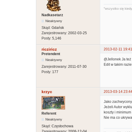
"wszystko się kiedyś
Nadkasetarz
Nieaktywny
Skąd:
Gdańsk
Zarejestrowany:
2002-03-25
Posty:
5,146
ricziricz
2013-02-11 19:41
Pretendent
@Jellonek Ja też 
Nieaktywny
Edit w takim raz
Zarejestrowany:
2011-07-30
Posty:
177
krzyc
2013-03-14 23:4
Jako zachwycony 
Jeżeli Autor wykl
koszty i minimum 
Referent
Nie ma co ukrywać
Nieaktywny
Skąd:
Częstochowa
Zarejestrowany:
2008-12-04