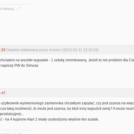
 kończy......."
:29
Ostatnio edytowany przez ricziricz (2013-02-11 22:10:23)
chciałem na wszelki wypadek - 1 sztukę zmontowaną. Jeżeli to nie problem dla Cie
ie napiszę PW do Simusa
4:47
użytkownik wymienionego zamiennika chciałbym zapytać, czy jest szansa na wię
ucza taką możliwość, to może jest szansa, by ktoś inny wypuścił serię? A może można 
produkcyjne)...
 - na 4 kupione Atari 2 miały uszkodzony właśnie ten scalak.