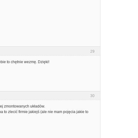
29
bie to chętnie wezmę. Dzięki!
30
cej zmontowanych układów.
to zlecić firmie jakiejś (ale nie mam pojęcia jakie to