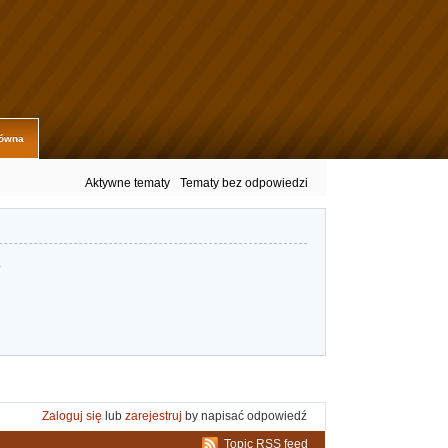
łówna
Aktywne tematy
Tematy bez odpowiedzi
.
Zaloguj się
lub
zarejestruj
by napisać odpowiedź
Topic RSS feed