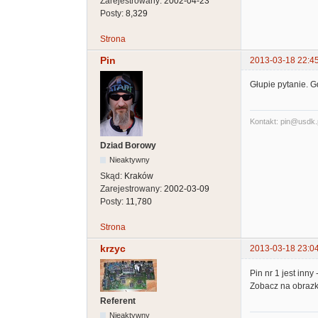
Zarejestrowany:
2002-04-23
Posty:
8,329
Strona
Pin
2013-03-18 22:4
Głupie pytanie. 
Kontakt: pin@usdk.
Dziad Borowy
Nieaktywny
Skąd:
Kraków
Zarejestrowany:
2002-03-09
Posty:
11,780
Strona
krzyc
2013-03-18 23:0
Pin nr 1 jest inny 
Zobacz na obrazk
Referent
Nieaktywny