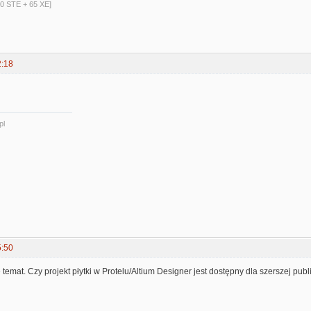
40 STE + 65 XE]
2:18
pl
5:50
temat. Czy projekt płytki w Protelu/Altium Designer jest dostępny dla szerszej publ