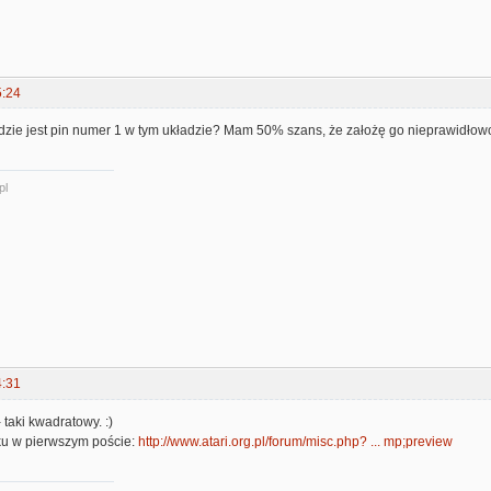
5:24
Gdzie jest pin numer 1 w tym układzie? Mam 50% szans, że założę go nieprawidłow
pl
4:31
- taki kwadratowy. :)
u w pierwszym poście:
http://www.atari.org.pl/forum/misc.php? ... mp;preview