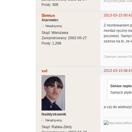
Krzysztof [Atari 10
Posty:
308
Simius
2013-03-15 00:4
Atarowiec
Z montowaniem pł
Nieaktywny
montaż ręczny nie
Skąd:
Warszawa
poczekać. Samych 
Zarejestrowany:
2002-05-27
szansa na to, że 
Posty:
1,268
Ceterum censeo G
xxl
2013-03-15 08:4
Simius napis
Samych płytek
a czy do wiekszyc
Naddyskownik
Nieaktywny
Skąd:
Rabka-Zdrój