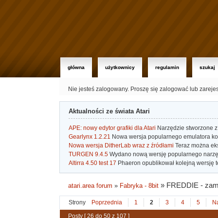
główna
użytkownicy
regulamin
szukaj
Nie jesteś zalogowany.
Proszę się zalogować lub zareje
Aktualności ze świata Atari
APE: nowy edytor grafiki dla Atari
Narzędzie stworzone z 
Gearlynx 1.2.21
Nowa wersja popularnego emulatora kons
Nowa wersja DitherLab wraz z źródłami
Teraz można eks
TURGEN 9.4.5
Wydano nową wersję popularnego narzę
Altirra 4.50 test 17
Phaeron opublikował kolejną wersję t
»
FREDDIE - zam
atari.area forum
»
Fabryka - 8bit
Strony
Poprzednia
1
2
3
4
5
N
Posty [ 26 do 50 z 107 ]