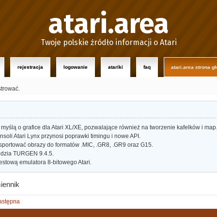
atari.area
Twoje polskie źródło informacji o Atari
rejestracja
logowanie
atariki
faq
atari.area strona g
strować.
myślą o grafice dla Atari XL/XE, pozwalające również na tworzenie kafelków i map
oli Atari Lynx przynosi poprawki timingu i nowe API.
portować obrazy do formatów .MIC, .GR8, .GR9 oraz G15.
dzia TURGEN 9.4.5.
estową emulatora 8-bitowego Atari.
iennik
astępna