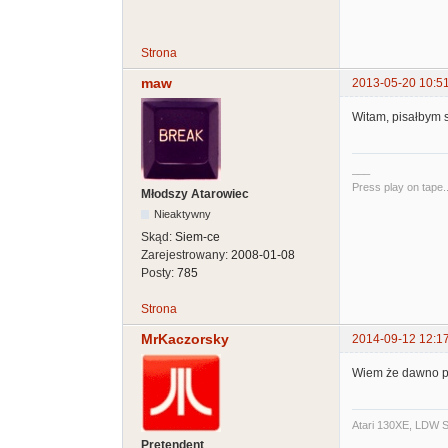
Strona
maw
2013-05-20 10:5
Witam, pisałbym s
___
Press play on tape..
Młodszy Atarowiec
Nieaktywny
Skąd:
Siem-ce
Zarejestrowany:
2008-01-08
Posty:
785
Strona
MrKaczorsky
2014-09-12 12:1
Wiem że dawno po 
Atari 130XE, LDW S
Pretendent