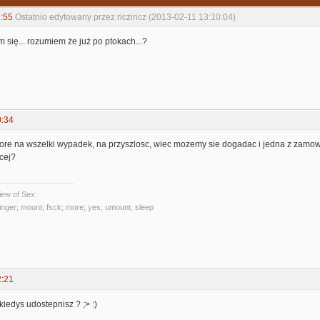
:55
Ostatnio edytowany przez ricziricz (2013-02-11 13:10:04)
 się... rozumiem że już po ptokach...?
0:34
ak biore na wszelki wypadek, na przyszlosc, wiec mozemy sie dogadac i jedna z zam
cej?
ew of Sex:
 finger; mount; fsck; more; yes; umount; sleep
2:21
kiedys udostepnisz ? ;> :)