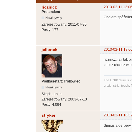
ricziricz
2013-02-11 13:06
Pretendent
Cholera spóźniłem
Nieaktywny
Zarejestrowany:
2011-07-30
Posty:
177
jellonek
2013-02-11 18:0
ricziricz: ja i t
ze tez chcesz wie
The UNIX Guru`s vi
Podkasetarz Trollowiec
unzip; strip; touch;
Nieaktywny
Skąd:
Lublin
Zarejestrowany:
2003-07-13
Posty:
4,094
stryker
2013-02-11 18:3
Simius a gerbery 