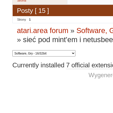
Strona
Posty [ 15 ]
Strony
1
atari.area forum
»
Software, G
»
sieć pod mint'em i netusbe
Currently installed
7 official extens
Wygenero