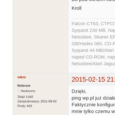
Kroll
Falcon CT63, CTPCI
Syquest 230 MB, N
Netusbee, Skaner E
GB/Hades 060, CD-R
Syquest 44 MB/Atar
naped CD-ROM, napęd
Netusbee/Atari Jagu
mkm
2015-02-15 21
Referent
Dzięki,
Nieaktywny
Skąd:
Łódź
ping wp.pl już dzia
Zarejestrowany:
2011-09-02
Faktycznie konfigu
Posty:
443
mnie tylko czemu w