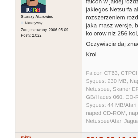
falcon w jakiej roz
jakiegos Netsurfa a
rozszerzeniem roz
Starszy Atarowiec
Nieaktywny
jaka masz wersje, b
Zarejestrowany:
2006-05-09
kolorow niz 256 kol
Posty:
2,022
Oczywiscie daj znac 
Kroll
Falcon CT63, CTPCI
Syquest 230 MB, N
Netusbee, Skaner E
GB/Hades 060, CD-R
Syquest 44 MB/Atar
naped CD-ROM, napęd
Netusbee/Atari Jagu
mkm