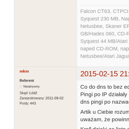
Falcon CT63, CTPCI
Syquest 230 MB, N
Netusbee, Skaner E
GB/Hades 060, CD-R
Syquest 44 MB/Atar
naped CD-ROM, napęd
Netusbee/Atari Jagu
mkm
2015-02-15 21
Referent
Co do dns to bez ed
Nieaktywny
Skąd:
Łódź
Pingi po IP działał
Zarejestrowany:
2011-09-02
dns pingi po nazwa
Posty:
443
Artik u Ciebie rozu
uważam, że powinn