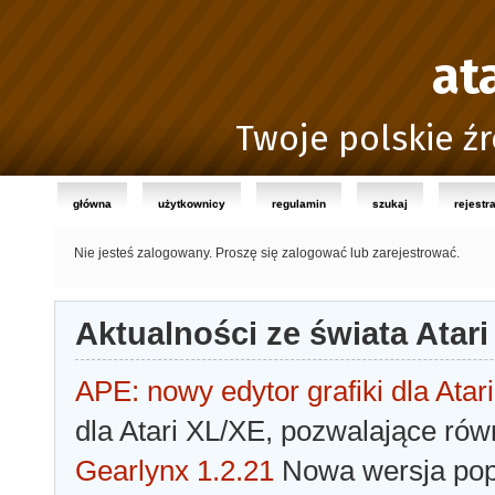
at
Twoje polskie źr
główna
użytkownicy
regulamin
szukaj
rejestr
Nie jesteś zalogowany.
Proszę się zalogować lub zarejestrować.
Aktualności ze świata Atari
APE: nowy edytor grafiki dla Atari
dla Atari XL/XE, pozwalające rów
Gearlynx 1.2.21
Nowa wersja popu