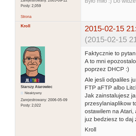
Było miło :) Do widze
Zarejestrowany:
2005-09-12
Posty:
2,059
Strona
Kroll
2015-02-15 21
(2015-02-15 21
Faktycznie to pytan
A to mni epozostalo
poprzez DHCP :)
Ale jesli odpaliles 
FTP aFTP albo Litchi
Starszy Atarowiec
Nieaktywny
Jak zainstalujesz j
Zarejestrowany:
2006-05-09
przesylaniaplikow 
Posty:
2,022
ostawilem na Atari, 
juz bedziesz to daj 
Kroll