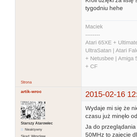
Kroll dzięki za list
tygodniu hehe
Maciek
--------
Atari 65XE + Ultima
UltraSatan | Atari 
+ Netusbee | Amiga 
+ CF
Strona
artik-wroc
2015-02-16 12
Wydaje mi się że n
czasu już minęło od
Starszy Atarowiec
Ja do przeglądania
Nieaktywny
50MHz to zajęcie dla
Skąd:
Wrocław