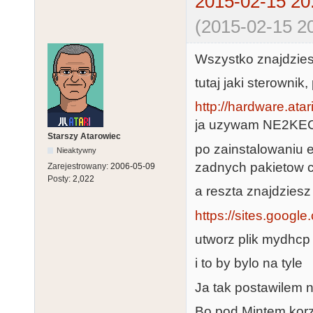
2015-02-15 20
(2015-02-15 20
Wszystko znajdzies
tutaj jaki sterownik
http://hardware.ata
ja uzywam NE2KECT2
Starszy Atarowiec
po zainstalowaniu 
Nieaktywny
zadnych pakietow cz
Zarejestrowany:
2006-05-09
Posty:
2,022
a reszta znajdziesz
https://sites.google
utworz plik mydhcp
i to by bylo na tyle
Ja tak postawilem 
Bo pod Mintem korzy