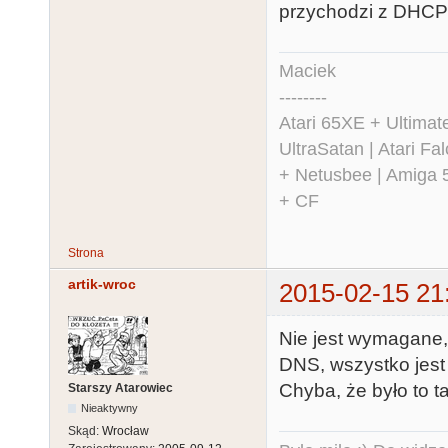
przychodzi z DHC
Maciek
--------
Atari 65XE + Ultima
UltraSatan | Atari 
+ Netusbee | Amiga 
+ CF
Strona
artik-wroc
2015-02-15 21
Nie jest wymagane,
DNS, wszystko jest
Chyba, że było to t
Starszy Atarowiec
Nieaktywny
Skąd:
Wrocław