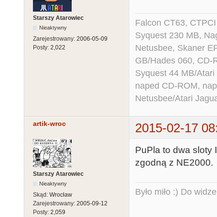
Starszy Atarowiec
Falcon CT63, CTPCI
Nieaktywny
Syquest 230 MB, N
Zarejestrowany:
2006-05-09
Netusbee, Skaner E
Posty:
2,022
GB/Hades 060, CD-R
Syquest 44 MB/Atar
naped CD-ROM, napęd
Netusbee/Atari Jagu
artik-wroc
2015-02-17 08
PuPla to dwa sloty 
zgodną z NE2000.
Starszy Atarowiec
Nieaktywny
Było miło :) Do widze
Skąd:
Wrocław
Zarejestrowany:
2005-09-12
Posty:
2,059