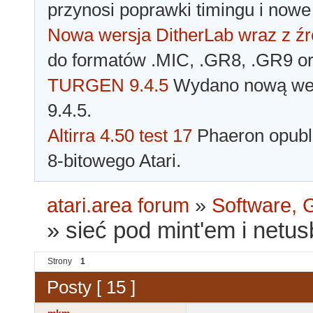
przynosi poprawki timingu i nowe
Nowa wersja DitherLab wraz z źr
do formatów .MIC, .GR8, .GR9 o
TURGEN 9.4.5
Wydano nową wer
9.4.5.
Altirra 4.50 test 17
Phaeron opubli
8-bitowego Atari.
atari.area forum
»
Software, G
»
sieć pod mint'em i netu
Strony
1
Posty [ 15 ]