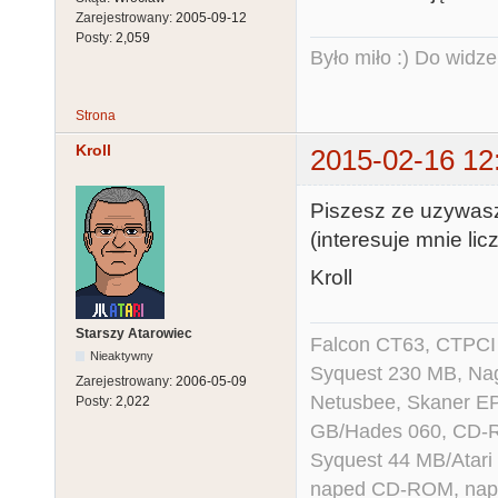
Zarejestrowany:
2005-09-12
Posty:
2,059
Było miło :) Do widze
Strona
Kroll
2015-02-16 12
Piszesz ze uzywasz N
(interesuje mnie li
Kroll
Starszy Atarowiec
Falcon CT63, CTPCI
Nieaktywny
Syquest 230 MB, N
Zarejestrowany:
2006-05-09
Netusbee, Skaner E
Posty:
2,022
GB/Hades 060, CD-R
Syquest 44 MB/Atar
naped CD-ROM, napęd