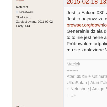
2015-02-18 13
Referent
Jest to Falcon 03
Nieaktywny
Skąd:
Łódź
Jest to najnowsza 
Zarejestrowany:
2011-09-02
browser.org/downloa
Posty:
443
Generalnie działa 
to to nie jest hehe 
Próbowałem odpalić 
mu się znalezione V
Maciek
--------
Atari 65XE + Ultima
UltraSatan | Atari 
+ Netusbee | Amiga 
+ CF