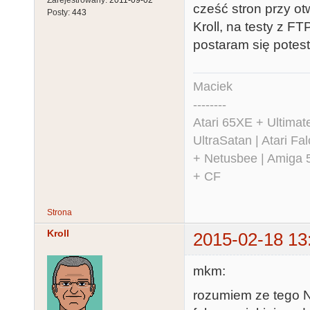
cześć stron przy ot
Posty:
443
Kroll, na testy z F
postaram się potest
Maciek
--------
Atari 65XE + Ultima
UltraSatan | Atari 
+ Netusbee | Amiga 
+ CF
Strona
Kroll
2015-02-18 13
mkm:
rozumiem ze tego Ne