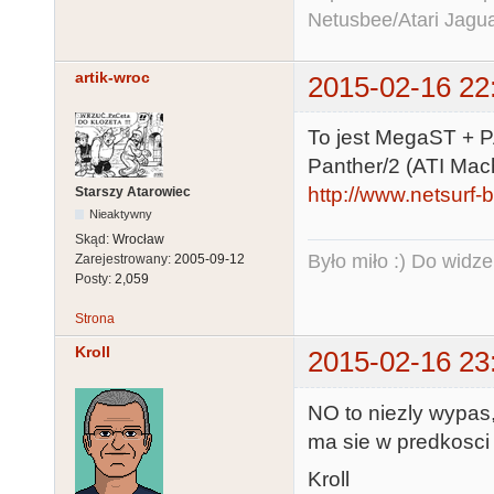
Netusbee/Atari Jagu
artik-wroc
2015-02-16 22
To jest MegaST + 
Panther/2 (ATI Mach
http://www.netsurf-
Starszy Atarowiec
Nieaktywny
Skąd:
Wrocław
Było miło :) Do widze
Zarejestrowany:
2005-09-12
Posty:
2,059
Strona
Kroll
2015-02-16 23
NO to niezly wypas,
ma sie w predkosci 
Kroll