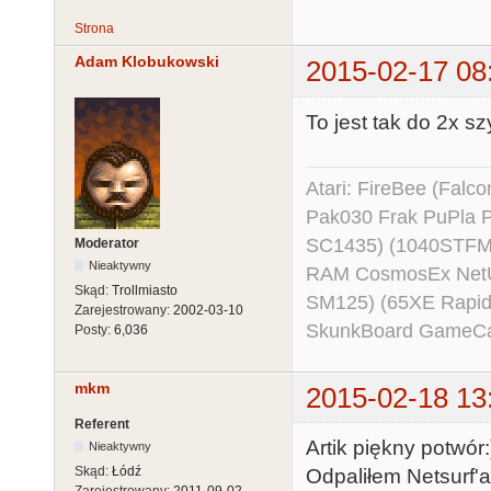
Strona
Adam Klobukowski
2015-02-17 08
To jest tak do 2x s
Atari: FireBee (Fal
Pak030 Frak PuPla
SC1435) (1040STFM
Moderator
Nieaktywny
RAM CosmosEx NetU
Skąd:
Trollmiasto
SM125) (65XE Rapi
Zarejestrowany:
2002-03-10
SkunkBoard GameCart
Posty:
6,036
mkm
2015-02-18 13
Referent
Artik piękny potwór:
Nieaktywny
Skąd:
Łódź
Odpaliłem Netsurf'
Zarejestrowany:
2011-09-02