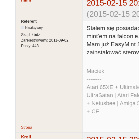
mkm
2015-02-15 20
(2015-02-15 20
Referent
Stałem się posiada
Nieaktywny
Skąd:
Łódź
mint'em na falconie
Zarejestrowany:
2011-09-02
Mam już EasyMint 1
Posty:
443
zainstalować sterown
Maciek
--------
Atari 65XE + Ultima
UltraSatan | Atari 
+ Netusbee | Amiga 
+ CF
Strona
Kroll