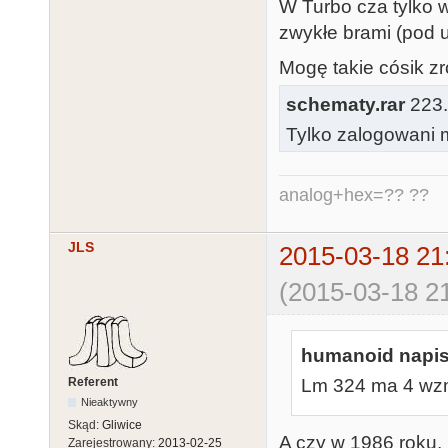
W Turbo cza tylko 
zwykłe brami (pod u
Mogę takie cósik zr
schematy.rar
223.
Tylko zalogowani m
analog+hex=?? ??
JLS
2015-03-18 21
(2015-03-18 21
humanoid napis
Referent
Lm 324 ma 4 wzma
Nieaktywny
Skąd:
Gliwice
A czy w 1986 roku,
Zarejestrowany:
2013-02-25