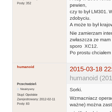
Posty:
352
pewien,
czy to był LM301. 
zdobyciu.
A może to był kra
Nie zamierzam inte
zwłaszcza ze mam a
sporo XC12.
Po prostu chciałem s
humanoid
2015-03-18 22
humanoid (201
Przechodzień
Sorki.
Nieaktywny
Skąd:
Opolskie
Wzmacniacz operacy
Zarejestrowany:
2012-02-11
ważne) można zast
Posty:
83