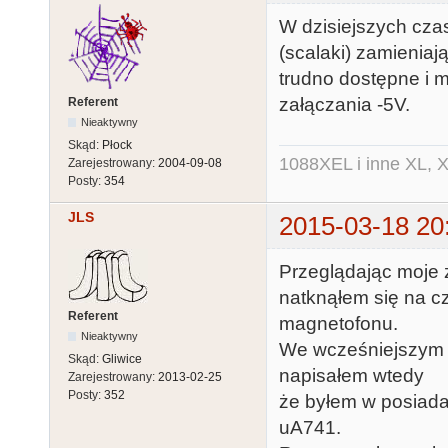
W dzisiejszych cza
(scalaki) zamieniaj
trudno dostępne i m
załączania -5V.
Referent
Nieaktywny
Skąd:
Płock
1088XEL i inne XL, X
Zarejestrowany:
2004-09-08
Posty:
354
JLS
2015-03-18 20
Przeglądając moje 
natknąłem się na cz
Referent
magnetofonu.
Nieaktywny
We wcześniejszym p
Skąd:
Gliwice
napisałem wtedy
Zarejestrowany:
2013-02-25
Posty:
352
że byłem w posiadan
uA741.