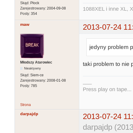
Skąd:
Płock
1088XEL i inne XL, X
Zarejestrowany:
2004-09-08
Posty:
354
maw
2013-07-24 11
jedyny problem p
Młodszy Atarowiec
taki problem to nie 
Nieaktywny
Skąd:
Siem-ce
Zarejestrowany:
2008-01-08
___
Posty:
785
Press play on tape...
Strona
darpajdp
2013-07-24 11
darpajdp (2013