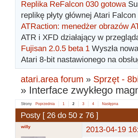
Replika ReFalcon 030 gotowa
Sua
replikę płyty głównej Atari Falcon
ATRaction: menedżer obrazów 
ATR i XFD działający w przegląda
Fujisan 2.0.5 beta 1
Wyszła nowa 
Atari 8-bit nastawionego na obsłu
atari.area forum
»
Sprzęt - 8bi
»
Interface zwykłego magn
Strony
Poprzednia
1
2
3
4
Następna
Posty [ 26 do 50 z 76 ]
willy
2013-04-19 16