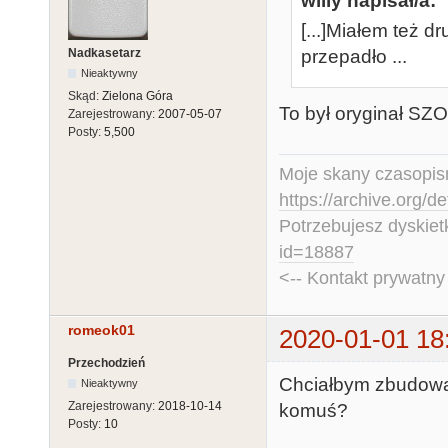
willy napisał/a:
[...]Miałem też 
Nadkasetarz
przepadło ...
Nieaktywny
Skąd:
Zielona Góra
To był oryginał SZ
Zarejestrowany:
2007-05-07
Posty:
5,500
Moje skany czasopism
https://archive.org/d
Potrzebujesz dyskiet
id=18887
<-- Kontakt prywatn
romeok01
2020-01-01 18
Przechodzień
Chciałbym zbudować
Nieaktywny
Zarejestrowany:
2018-10-14
komuś?
Posty:
10