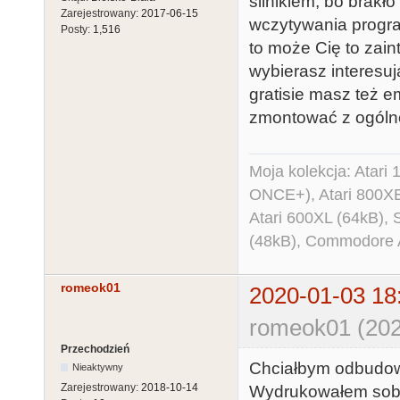
silnikiem, bo brakł
Zarejestrowany:
2017-06-15
wczytywania progra
Posty:
1,516
to może Cię to zai
wybierasz interesu
gratisie masz też 
zmontować z ogóln
Moja kolekcja: Atar
ONCE+), Atari 800X
Atari 600XL (64kB)
(48kB), Commodore
romeok01
2020-01-03 18
romeok01 (202
Przechodzień
Chciałbym odbudować
Nieaktywny
Zarejestrowany:
2018-10-14
Wydrukowałem sobie