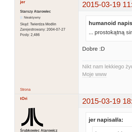
jer
2015-03-19 11
Starszy Atarowiec
Nieaktywny
humanoid napis
Skąd:
Twierdza Modlin
Zarejestrowany:
2004-07-27
... prostokątną s
Posty:
2,486
Dobre :D
Nikt nam lekkiego życ
Moje www
Strona
tOri
2015-03-19 18
jer napisał/a:
Śrubkowiec Atarowicz