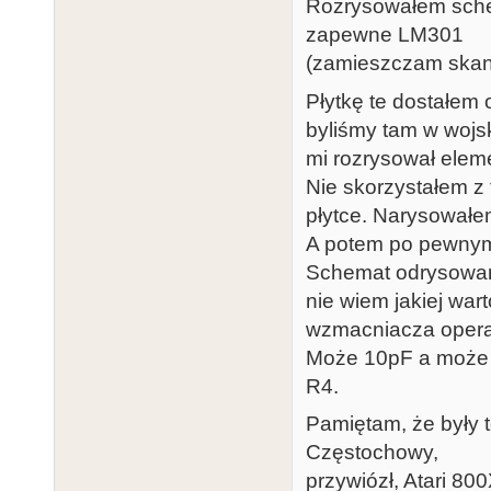
Rozrysowałem schem
zapewne LM301
(zamieszczam skany 
Płytkę te dostałem 
byliśmy tam w wojs
mi rozrysował elem
Nie skorzystałem z 
płytce. Narysowałem
A potem po pewnym 
Schemat odrysowany
nie wiem jakiej war
wzmacniacza opera
Może 10pF a może 3
R4.
Pamiętam, że były t
Częstochowy,
przywiózł, Atari 80