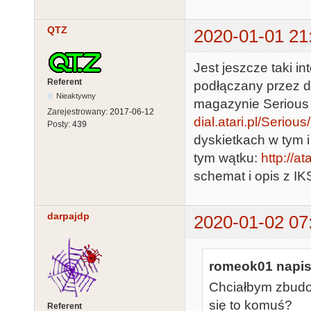
QTZ
2020-01-01 21
Jest jeszcze taki i
Referent
podłączany przez d
Nieaktywny
magazynie Serious 
Zarejestrowany:
2017-06-12
dial.atari.pl/Seriou
Posty:
439
dyskietkach w tym 
tym wątku:
http://a
schemat i opis z IK
darpajdp
2020-01-02 07
romeok01 napisa
Chciałbym zbudow
się to komuś?
Referent