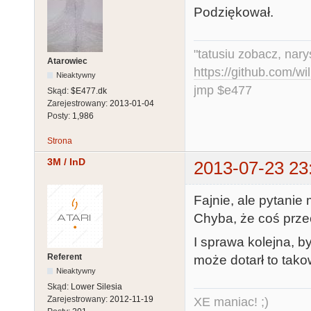
Podziękował.
"tatusiu zobacz, nar
Atarowiec
https://github.com/
Nieaktywny
jmp $e477
Skąd:
$E477.dk
Zarejestrowany:
2013-01-04
Posty:
1,986
Strona
3M / InD
2013-07-23 23
Fajnie, ale pytanie
Chyba, że coś prze
I sprawa kolejna, b
Referent
może dotarł to tak
Nieaktywny
Skąd:
Lower Silesia
Zarejestrowany:
2012-11-19
XE maniac! ;)