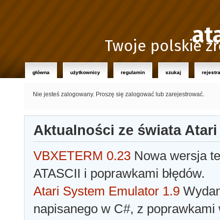
at
Twoje polskie źr
główna
użytkownicy
regulamin
szukaj
rejestr
Nie jesteś zalogowany.
Proszę się zalogować lub zarejestrować.
Aktualności ze świata Atari
VBXETERM 0.23
Nowa wersja t
ATASCII i poprawkami błędów.
Atari System Emulator 1.9
Wydano
napisanego w C#, z poprawkami w