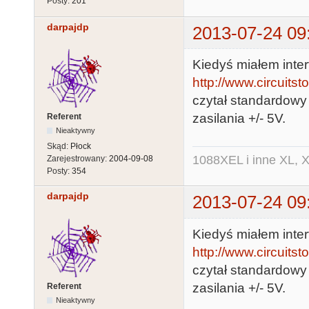
Posty:
201
darpajdp
2013-07-24 09
Kiedyś miałem inter
http://www.circuits
czytał standardowy 
zasilania +/- 5V.
Referent
Nieaktywny
Skąd:
Płock
1088XEL i inne XL, X
Zarejestrowany:
2004-09-08
Posty:
354
darpajdp
2013-07-24 09
Kiedyś miałem inter
http://www.circuits
czytał standardowy 
zasilania +/- 5V.
Referent
Nieaktywny