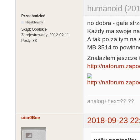
humanoid (201
Przechodzień
no dobra - gafe strze
Nieaktywny
Skąd:
Opolskie
Każdy ma swoje na
Zarejestrowany:
2012-02-11
A tak po za tym na 
Posty:
83
MB 3514 to powinn
Znalazłem jeszcze 
http://naforum.zap
analog+hex=?? ??
uicr0Bee
2018-09-23 22