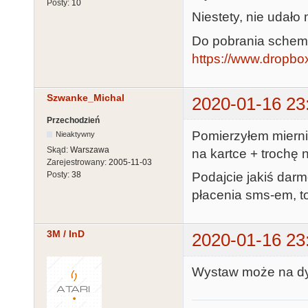
Posty:
10
Niestety, nie udało 
Do pobrania schema
https://www.dropbox
Szwanke_Michal
2020-01-16 23
Przechodzień
Pomierzyłem miernik
Nieaktywny
Skąd:
Warszawa
na kartce + trochę 
Zarejestrowany:
2005-11-03
Podajcie jakiś dar
Posty:
38
płacenia sms-em, t
3M / InD
2020-01-16 23
Wystaw może na dy