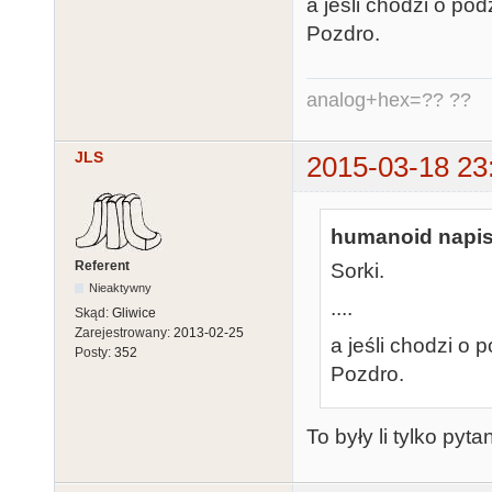
a jeśli chodzi o pod
Pozdro.
analog+hex=?? ??
JLS
2015-03-18 23
humanoid napis
Referent
Sorki.
Nieaktywny
....
Skąd:
Gliwice
Zarejestrowany:
2013-02-25
a jeśli chodzi o p
Posty:
352
Pozdro.
To były li tylko pyta