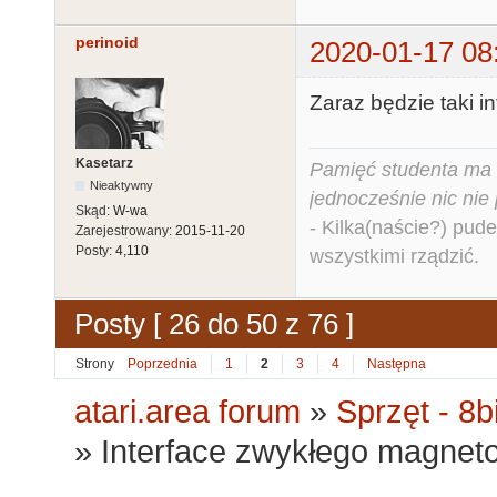
perinoid
2020-01-17 08
Zaraz będzie taki in
Kasetarz
Pamięć studenta ma c
Nieaktywny
jednocześnie nic nie
Skąd:
W-wa
- Kilka(naście?) pude
Zarejestrowany:
2015-11-20
Posty:
4,110
wszystkimi rządzić.
Posty [ 26 do 50 z 76 ]
Strony
Poprzednia
1
2
3
4
Następna
atari.area forum
»
Sprzęt - 8bi
»
Interface zwykłego magneto