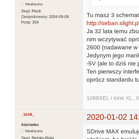
Nieaktywny
Skąd:
Płock
Tu masz 3 schemat
Zarejestrowany:
2004-09-08
http://seban.slight.
Posty:
354
Ja 32 lata temu zb
nim wczytywać opr
2600 (nadawane w o
Jedynym jego manka
-5V (ale to dziś n
Ten pierwszy interf
oprócz standardu t
1088XEL i inne XL, X
_tzok_
2020-01-02 14
Atarowiec
SDrive MAX emuluje
Nieaktywny
Skąd:
Bielsko-Biała