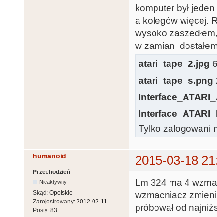
komputer był jeden
a kolegów więcej. R
wysoko zaszedłem
w zamian dostałem 
atari_tape_2.jpg
6
atari_tape_s.png
Interface_ATARI_
Interface_ATARI_
Tylko zalogowani m
humanoid
2015-03-18 21
Przechodzień
Lm 324 ma 4 wzmacn
Nieaktywny
Skąd:
Opolskie
wzmacniacz zmienia
Zarejestrowany:
2012-02-11
próbował od najni
Posty:
83