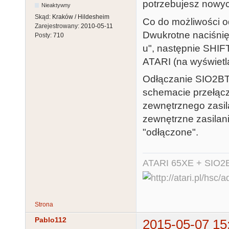
potrzebujesz nowy
Nieaktywny
Skąd:
Kraków / Hildesheim
Co do możliwości o
Zarejestrowany:
2010-05-11
Dwukrotne naciśnię
Posty:
710
u", następnie SHIF
ATARI (na wyświetl
Odłączanie SIO2BT 
schemacie przełącz
zewnętrznego zasila
zewnętrzne zasilani
"odłączone".
ATARI 65XE + SIO2
Strona
Pablo112
2015-05-07 15