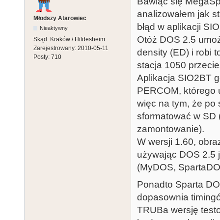
Bawiąc się MegaSpe
analizowałem jak st
Młodszy Atarowiec
błąd w aplikacji SI
Nieaktywny
Otóż DOS 2.5 umożl
Skąd:
Kraków / Hildesheim
Zarejestrowany:
2010-05-11
density (ED) i robi
Posty:
710
stacja 1050 przecie
Aplikacja SIO2BT g
PERCOM, którego uż
więc na tym, że po 
sformatować w SD (
zamontowanie).
W wersji 1.60, obr
używając DOS 2.5 
(MyDOS, SpartaDO
Ponadto Sparta DO
dopasownia timingó
TRUBa wersję testo