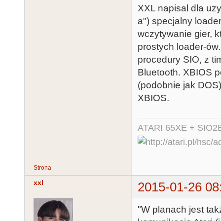
XXL napisal dla uz
a") specjalny loade
wczytywanie gier, 
prostych loader-ów
procedury SIO, z t
Bluetooth. XBIOS p
(podobnie jak DOS),
XBIOS.
ATARI 65XE + SIO2
Strona
xxl
2015-01-26 08
"W planach jest ta