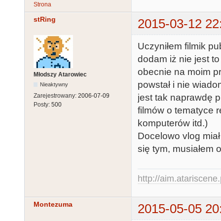
Strona
stRing
2015-03-12 22
Uczyniłem filmik pu
dodam iż nie jest to
obecnie na moim pry
Młodszy Atarowiec
powstał i nie wiado
Nieaktywny
Zarejestrowany:
2006-07-09
jest tak naprawdę 
Posty:
500
filmów o tematyce re
komputerów itd.)
Docelowo vlog miał 
się tym, musiałem o
http://aim.atariscene.
Montezuma
2015-05-05 20