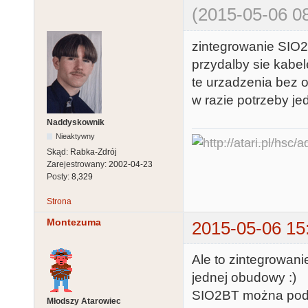
(2015-05-06 08
zintegrowanie SIO2
przydalby sie kabe
te urzadzenia bez
w razie potrzeby je
Naddyskownik
Nieaktywny
Skąd:
Rabka-Zdrój
Zarejestrowany:
2002-04-23
Posty:
8,329
Strona
Montezuma
2015-05-06 15
Ale to zintegrowan
jednej obudowy :)
SIO2BT można podp
Młodszy Atarowiec