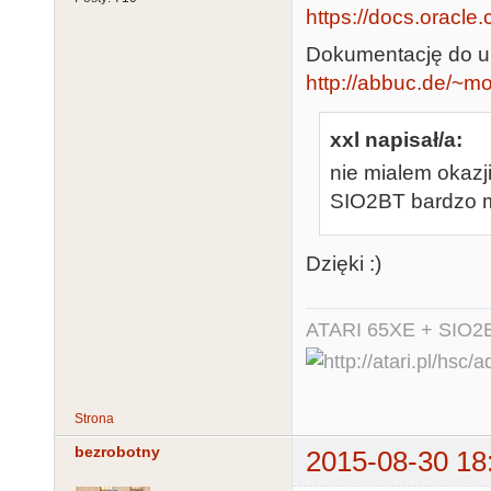
https://docs.oracle.
Dokumentację do ur
http://abbuc.de/~
xxl napisał/a:
nie mialem okazj
SIO2BT bardzo m
Dzięki :)
ATARI 65XE + SIO2
Strona
bezrobotny
2015-08-30 18