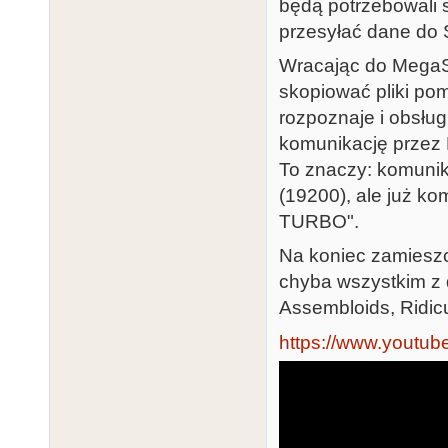
będą potrzebowali
przesyłać dane do
Wracając do MegaS
skopiować pliki po
rozpoznaje i obsłu
komunikację przez 
To znaczy: komunik
(19200), ale już k
TURBO".
Na koniec zamieszc
chyba wszystkim z 
Assembloids, Ridicu
https://www.yout