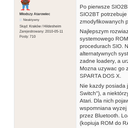
Po pierwsze SIO2BT
SIO2BT potrzebuje 
Młodszy Atarowiec
Nieaktywny
zmodyfikowanych p
Skąd:
Kraków / Hildesheim
Najlepszym rozwiaz
Zarejestrowany:
2010-05-11
Posty:
710
systemowego ROM-
procedurach SIO. N
alternatywnych sys
zadne loadery, a u
Mozna uzywac go z
SPARTA DOS X.
Nie kazdy posiada 
Switch"), a niektór
Atari. Dla nich poja
wspomniana wyzej 
przez Bluetooth. L
(kopiuja ROM do RA