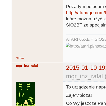
Poza tym polecam w
http://atariage.com/
które można użyć 
SIO2BT ze specjal
ATARI 65XE + SIO2
Strona
mgr_inz_rafal
2015-01-10 19
mgr_inz_rafal 
To urządzenie napra
Zaje*.*bioza!
Co Wy jeszcze Pan