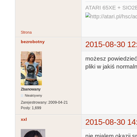
ATARI 65XE + SIO2
Strona
bezrobotny
2015-08-30 12
możesz powiedzieć 
pliki w jakiś norma
Zbanowany
Nieaktywny
Zarejestrowany:
2009-04-21
Posty:
1,699
xxl
2015-08-30 14
nie mialem okazji 