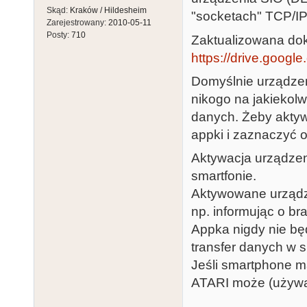
Skąd:
Kraków / Hildesheim
"socketach" TCP/IP
Zarejestrowany:
2010-05-11
Posty:
710
Zaktualizowana dok
https://drive.googl
Domyślnie urządzen
nikogo na jakiekol
danych. Żeby aktyw
appki i zaznaczyć 
Aktywacja urządzen
smartfonie.
Aktywowane urządz
np. informując o br
Appka nigdy nie bę
transfer danych w s
Jeśli smartphone ma
ATARI może (używaj