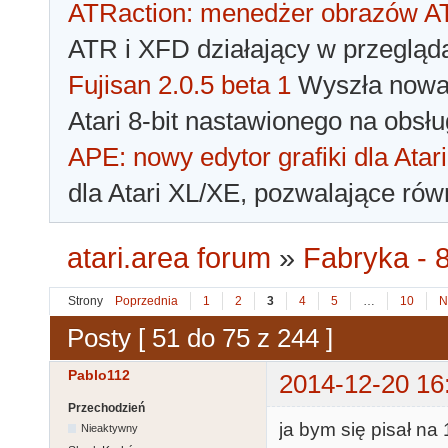
ATRaction: menedżer obrazów 
ATR i XFD działający w przegląda
Fujisan 2.0.5 beta 1
Wyszła nowa 
Atari 8-bit nastawionego na obsłu
APE: nowy edytor grafiki dla Atari
dla Atari XL/XE, pozwalające rów
atari.area forum
»
Fabryka - 8
Strony
Poprzednia
1
2
3
4
5
…
10
N
Posty [ 51 do 75 z 244 ]
Pablo112
2014-12-20 16
Przechodzień
ja bym się pisał na
Nieaktywny