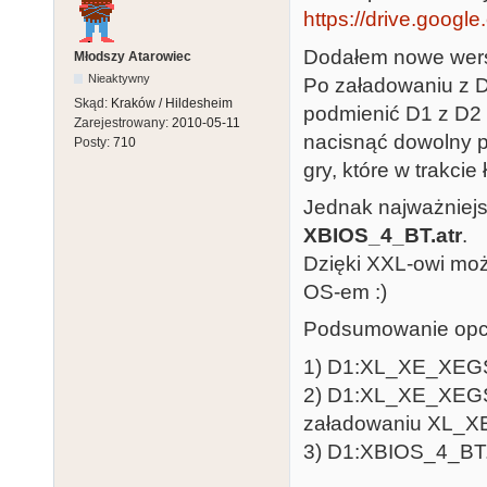
https://drive.googl
Dodałem nowe wers
Młodszy Atarowiec
Nieaktywny
Po załadowaniu z D1
Skąd:
Kraków / Hildesheim
podmienić D1 z D2 
Zarejestrowany:
2010-05-11
nacisnąć dowolny 
Posty:
710
gry, które w trakc
Jednak najważniejs
XBIOS_4_BT.atr
.
Dzięki XXL-owi mo
OS-em :)
Podsumowanie opcj
1) D1:XL_XE_XEGS
2) D1:XL_XE_XEGS
załadowaniu XL_X
3) D1:XBIOS_4_BT