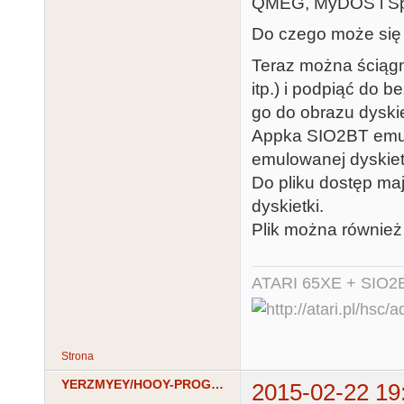
QMEG, MyDOS i Sp
Do czego może się 
Teraz można ściągną
itp.) i podpiąć do
go do obrazu dyskie
Appka SIO2BT emul
emulowanej dyskietc
Do pliku dostęp ma
dyskietki.
Plik można również
ATARI 65XE + SIO2
Strona
YERZMYEY/HOOY-PROGRAM
2015-02-22 19