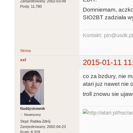
Zarejestrowany:
2002-03-09
Posty:
11,780
Domniemam, aczkol
SIO2BT zadziała wy
Kontakt: pin@usdk.p
Strona
xxl
2015-01-11 11
co za bzdury, nie 
atari juz nawet nie 
troll znowu sie ujawn
Naddyskownik
Nieaktywny
Skąd:
Rabka-Zdrój
Zarejestrowany:
2002-04-23
Posty:
8,329