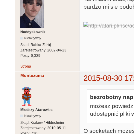
bardzo mi sie podo
Naddyskownik
Nieaktywny
Skąd:
Rabka-Zdrój
Zarejestrowany:
2002-04-23
Posty:
8,329
Strona
Montezuma
2015-08-30 17
bezrobotny napi
możesz powiedzi
Młodszy Atarowiec
udostępnić pliki
Nieaktywny
Skąd:
Kraków / Hildesheim
Zarejestrowany:
2010-05-11
O socketach możesz
Posty:
710