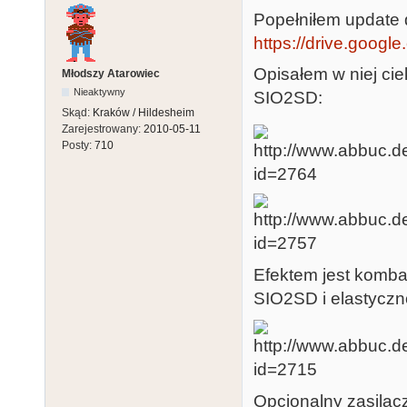
Popełniłem update d
https://drive.googl
Opisałem w niej ci
Młodszy Atarowiec
Nieaktywny
SIO2SD:
Skąd:
Kraków / Hildesheim
Zarejestrowany:
2010-05-11
Posty:
710
Efektem jest komba
SIO2SD i elastyczn
Opcjonalny zasilac