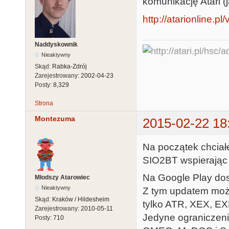
komunikację Atari (j
http://atarionline.
Naddyskownik
Nieaktywny
Skąd:
Rabka-Zdrój
Zarejestrowany:
2002-04-23
Posty:
8,329
Strona
Montezuma
2015-02-22 18
Na początek chciał
SIO2BT wspierając 
Na Google Play dos
Młodszy Atarowiec
Nieaktywny
Z tym updatem możl
Skąd:
Kraków / Hildesheim
tylko ATR, XEX, EX
Zarejestrowany:
2010-05-11
Jedyne ograniczeni
Posty:
710