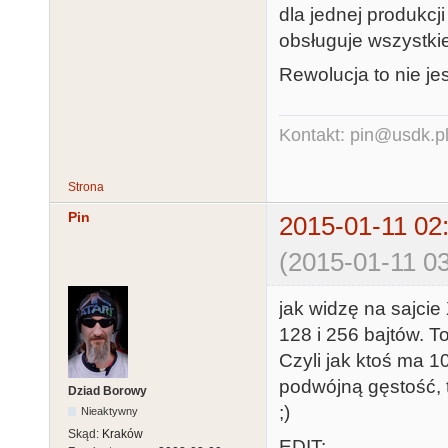
dla jednej produkcji
obsługuje wszystki
Rewolucja to nie je
Kontakt: pin@usdk.p
Strona
Pin
2015-01-11 02
(2015-01-11 03
jak widzę na sajcie
128 i 256 bajtów. T
Czyli jak ktoś ma 1
podwójną gęstość, to
Dziad Borowy
;)
Nieaktywny
Skąd:
Kraków
EDIT: