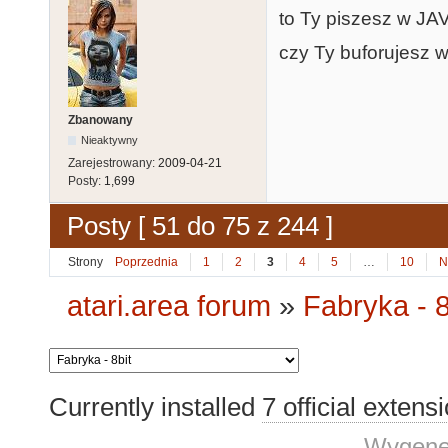
to Ty piszesz w JA
czy Ty buforujesz w
Zbanowany
Nieaktywny
Zarejestrowany:
2009-04-21
Posty:
1,699
Posty [ 51 do 75 z 244 ]
Strony
Poprzednia
1
2
3
4
5
…
10
N
atari.area forum
»
Fabryka - 8
Currently installed
7 official extens
Wygene