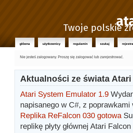
at
Twoje polskie źr
główna
użytkownicy
regulamin
szukaj
rejestr
Nie jesteś zalogowany.
Proszę się zalogować lub zarejestrować.
Aktualności ze świata Atari
Atari System Emulator 1.9
Wydano
napisanego w C#, z poprawkami w
Replika ReFalcon 030 gotowa
Sua
replikę płyty głównej Atari Falcon