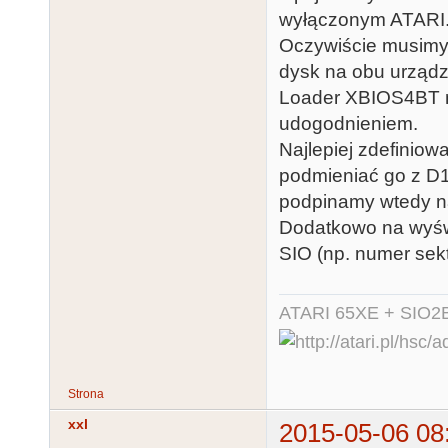
wyłączonym ATARI
Oczywiście musimy
dysk na obu urząd
Loader XBIOS4BT m
udogodnieniem.
Najlepiej zdefinio
podmieniać go z D
podpinamy wtedy n
Dodatkowo na wyśw
SIO (np. numer sekt
ATARI 65XE + SIO2
Strona
xxl
2015-05-06 08