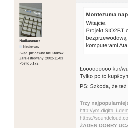
Montezuma napi
Witajcie,
Projekt SIO2BT o
bezprzewodową k
Nadkasetarz
komputerami Ata
Nieaktywny
Skąd:
już dawno nie Krakow
Zarejestrowany:
2002-11-03
Posty:
5,172
Łooooooooo kur/wa,
Tylko po to kupiłb
PS: Szkoda, że też 
Trzy najpopularniej
http://ym-digital.i-de
https://soundcloud.
ŻADEN DOBRY UCZ