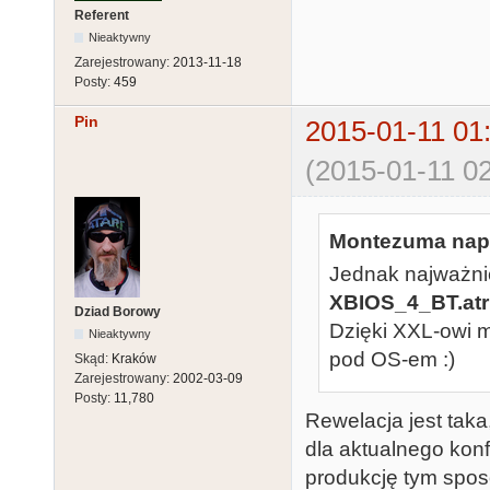
Referent
Nieaktywny
Zarejestrowany:
2013-11-18
Posty:
459
Pin
2015-01-11 01
(2015-01-11 02
Montezuma napi
Jednak najważni
XBIOS_4_BT.atr
Dziad Borowy
Dzięki XXL-owi 
Nieaktywny
pod OS-em :)
Skąd:
Kraków
Zarejestrowany:
2002-03-09
Posty:
11,780
Rewelacja jest taka
dla aktualnego kon
produkcję tym spo