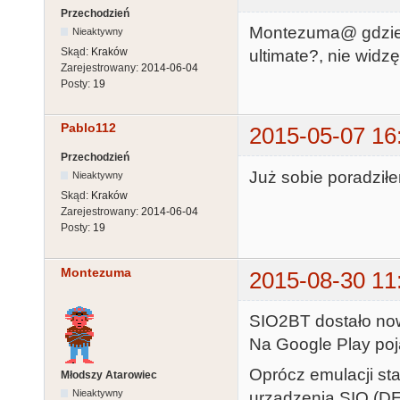
Przechodzień
Montezuma@ gdzie
Nieaktywny
Skąd:
Kraków
ultimate?, nie widz
Zarejestrowany:
2014-06-04
Posty:
19
Pablo112
2015-05-07 16
Przechodzień
Już sobie poradził
Nieaktywny
Skąd:
Kraków
Zarejestrowany:
2014-06-04
Posty:
19
Montezuma
2015-08-30 11
SIO2BT dostało now
Na Google Play poja
Oprócz emulacji sta
Młodszy Atarowiec
Nieaktywny
urządzenia SIO (D