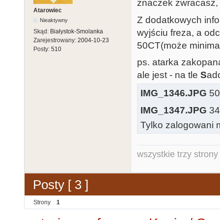
znaczek zwracasz, a 
Atarowiec
Z dodatkowych info
Nieaktywny
wyjściu freza, a odc
Skąd:
Białystok-Smolanka
Zarejestrowany:
2004-10-23
50CT(może minimalni
Posty:
510
ps. atarka zakopan
ale jest - na tle
S
ad
IMG_1346.JPG
503
IMG_1347.JPG
347
Tylko zalogowani m
wszystkie trzy strony
Posty [ 3 ]
Strony
1