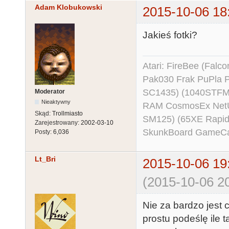
Adam Klobukowski
2015-10-06 18
Jakieś fotki?
Atari: FireBee (Fal
Pak030 Frak PuPla
SC1435) (1040STFM
Moderator
Nieaktywny
RAM CosmosEx NetU
Skąd:
Trollmiasto
SM125) (65XE Rapi
Zarejestrowany:
2002-03-10
SkunkBoard GameCart
Posty:
6,036
Lt_Bri
2015-10-06 19
(2015-10-06 20
Nie za bardzo jest c
prostu podeślę ile 