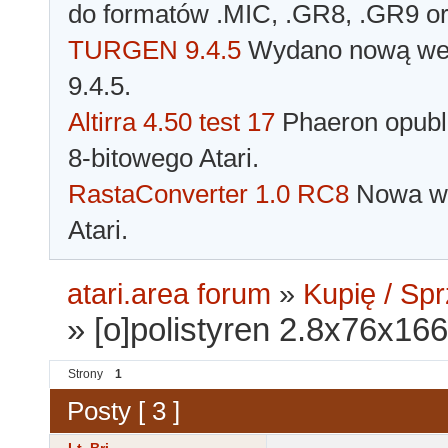
do formatów .MIC, .GR8, .GR9 o
TURGEN 9.4.5
Wydano nową wer
9.4.5.
Altirra 4.50 test 17
Phaeron opubli
8-bitowego Atari.
RastaConverter 1.0 RC8
Nowa wer
Atari.
atari.area forum
»
Kupię / Sp
»
[o]polistyren 2.8x76x166 
Strony
1
Posty [ 3 ]