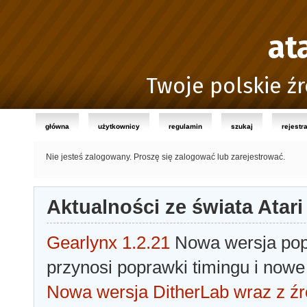
at
Twoje polskie źr
główna
użytkownicy
regulamin
szukaj
rejestr
Nie jesteś zalogowany.
Proszę się zalogować lub zarejestrować.
Aktualności ze świata Atari
Gearlynx 1.2.21
Nowa wersja popu
przynosi poprawki timingu i nowe
Nowa wersja DitherLab wraz z źr