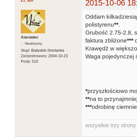
Lt_Bri
2015-10-06 18
Oddam kilkadziesią
polistyrenu
**
.
Grubość 2.75-2.8, s
Atarowiec
faktura zbliżone
***
d
Nieaktywny
Krawędź w większoś
Skąd:
Białystok-Smolanka
Waga pojedynczej 
Zarejestrowany:
2004-10-23
Posty:
510
*
przyszłościowo mog
**
na to przynajmni
***
odrobinę ciemnie
wszystkie trzy strony