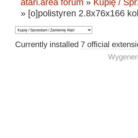
atari.area forum
»
Kupię / Sp
»
[o]polistyren 2.8x76x166 kol
Currently installed
7 official extens
Wygenero