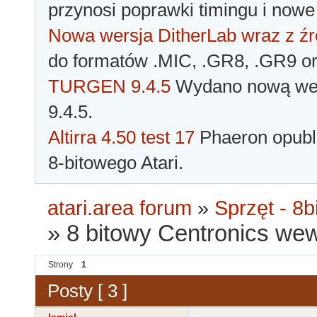
przynosi poprawki timingu i nowe
Nowa wersja DitherLab wraz z źr
do formatów .MIC, .GR8, .GR9 o
TURGEN 9.4.5
Wydano nową wer
9.4.5.
Altirra 4.50 test 17
Phaeron opubli
8-bitowego Atari.
atari.area forum
»
Sprzęt - 8bi
»
8 bitowy Centronics we
Strony
1
Posty [ 3 ]