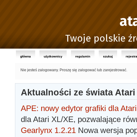
at
Twoje polskie źr
główna
użytkownicy
regulamin
szukaj
rejestr
Nie jesteś zalogowany.
Proszę się zalogować lub zarejestrować.
Aktualności ze świata Atari
APE: nowy edytor grafiki dla Atari
dla Atari XL/XE, pozwalające rów
Gearlynx 1.2.21
Nowa wersja popu