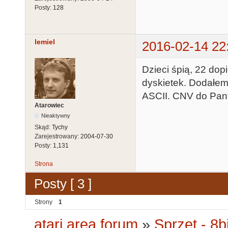
Posty:
128
lemiel
2016-02-14 22
Dzieci śpią, 22 dop
dyskietek. Dodałem
ASCII. CNV do Pant
Atarowiec
Nieaktywny
Skąd:
Tychy
Zarejestrowany:
2004-07-30
Posty:
1,131
Strona
Posty [ 3 ]
Strony
1
atari.area forum
»
Sprzęt - 8bi