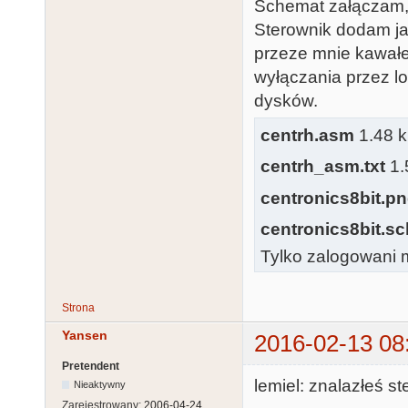
Schemat załączam, 
Sterownik dodam ja
przeze mnie kawał
wyłączania przez lo
dysków.
centrh.asm
1.48 k
centrh_asm.txt
1.
centronics8bit.p
centronics8bit.sc
Tylko zalogowani m
Strona
Yansen
2016-02-13 08
Pretendent
lemiel: znalazłeś st
Nieaktywny
Zarejestrowany:
2006-04-24