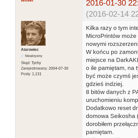
lemiel
2016-01-30 22
(2016-02-14 22
Kilka razy o tym i
MicroPrintów może 
nowymi rozszerzen
Atarowiec
W końcu po zamont
Nieaktywny
miejsce na DarkAKI
Skąd:
Tychy
o ile pamiętam, na
Zarejestrowany:
2004-07-30
Posty:
1,131
być może czymś jesz
gdzieś indziej.
8 bitów danych z 
uruchomieniu kompu
Dodatkowo reset dr
domowa Seikosha (O
dorobiłem przełącz
pamiętam.