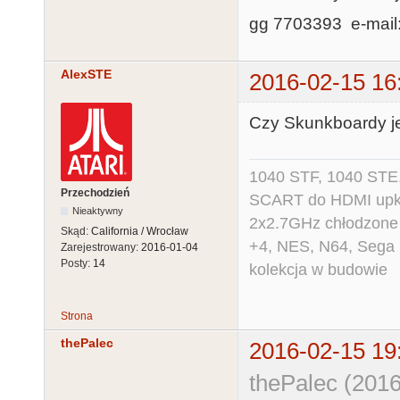
gg 7703393 e-mail
AlexSTE
2016-02-15 16
Czy Skunkboardy j
1040 STF, 1040 STE,
Przechodzień
SCART do HDMI upko
Nieaktywny
2x2.7GHz chłodzone
Skąd:
California / Wrocław
+4, NES, N64, Sega 
Zarejestrowany:
2016-01-04
Posty:
14
kolekcja w budowie
Strona
thePalec
2016-02-15 19
thePalec (2016