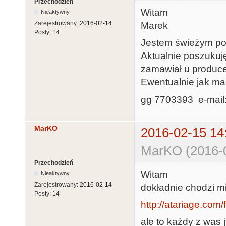
Przechodzień
Witam
Nieaktywny
Zarejestrowany:
2016-02-14
Marek
Posty:
14
Jestem świeżym po
Aktualnie poszukuj
zamawiał u produce
Ewentualnie jak mac
gg 7703393 e-mail
MarKO
2016-02-15 14
MarKO (2016-0
Przechodzień
Witam
Nieaktywny
Zarejestrowany:
2016-02-14
dokładnie chodzi mi
Posty:
14
http://atariage.com/
ale to każdy z was j