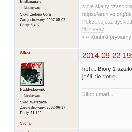
Nadkasetarz
Moje skany czasopism
Nieaktywny
https://archive.org/d
Skąd:
Zielona Góra
Zarejestrowany:
2007-05-07
Potrzebujesz dyskiet
Posty:
5,497
id=18887
<-- Kontakt prywatn
Sikor
2014-09-22 19
heh... Biorę 1 sztu
jeśli nie dotrę.
Naddyskownik
Sikor umarł...
Nieaktywny
Skąd:
Warszawa
Zarejestrowany:
2002-06-17
Posty:
11,122
Strona