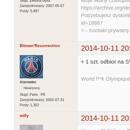
Moje skany czasopism
Skąd:
Zielona Góra
Zarejestrowany:
2007-05-07
https://archive.org/d
Posty:
5,497
Potrzebujesz dyskiet
id=18887
<-- Kontakt prywatn
Bitman'Resurrection
2014-10-11 20
+ 1 szt. odbior na 
World f**k Olympique
Atarowiec
Nieaktywny
Skąd:
Paris - FR
Zarejestrowany:
2002-07-31
Posty:
1,302
willy
2014-10-11 20