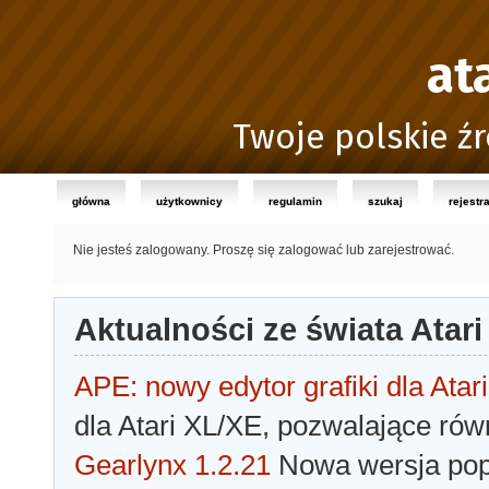
at
Twoje polskie źr
główna
użytkownicy
regulamin
szukaj
rejestr
Nie jesteś zalogowany.
Proszę się zalogować lub zarejestrować.
Aktualności ze świata Atari
APE: nowy edytor grafiki dla Atari
dla Atari XL/XE, pozwalające rów
Gearlynx 1.2.21
Nowa wersja popu