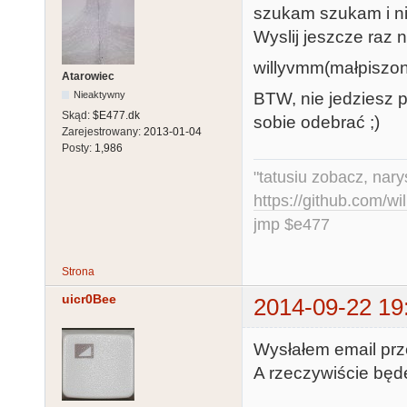
szukam szukam i nie
Wyslij jeszcze raz n
willyvmm(małpiszo
Atarowiec
BTW, nie jedziesz 
Nieaktywny
Skąd:
$E477.dk
sobie odebrać ;)
Zarejestrowany:
2013-01-04
Posty:
1,986
"tatusiu zobacz, nar
https://github.com/
jmp $e477
Strona
uicr0Bee
2014-09-22 19
Wysłałem email prze
A rzeczywiście będ