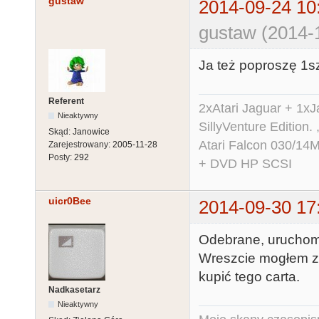
gustaw
2014-09-24 10
gustaw (2014-
Ja też poproszę 1sz
Referent
2xAtari Jaguar + 1x
Nieaktywny
SillyVenture Edition.
Skąd:
Janowice
Atari Falcon 030/1
Zarejestrowany:
2005-11-28
Posty:
292
+ DVD HP SCSI
uicr0Bee
2014-09-30 17
Odebrane, uruchomio
Wreszcie mogłem z
kupić tego carta.
Nadkasetarz
Nieaktywny