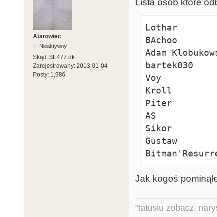
Lista osób które od
Lothar        
Atarowiec
BAchoo       
Nieaktywny
Adam Klobukows
Skąd:
$E477.dk
bartek030     
Zarejestrowany:
2013-01-04
Posty:
1,986
Voy          
Kroll         
Piter         
AS            
Sikor         
Gustaw        
Bitman'Resurr
Jak kogoś pominąłe
"tatusiu zobacz, nar