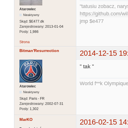
"tatusiu zobacz, nar
Atarowiec
https://github.com/
Nieaktywny
jmp $e477
Skąd:
$E477.dk
Zarejestrowany:
2013-01-04
Posty:
1,986
Strona
Bitman'Resurrection
2014-12-15 19
" tak "
World f**k Olympique
Atarowiec
Nieaktywny
Skąd:
Paris - FR
Zarejestrowany:
2002-07-31
Posty:
1,302
MarKO
2016-02-15 14