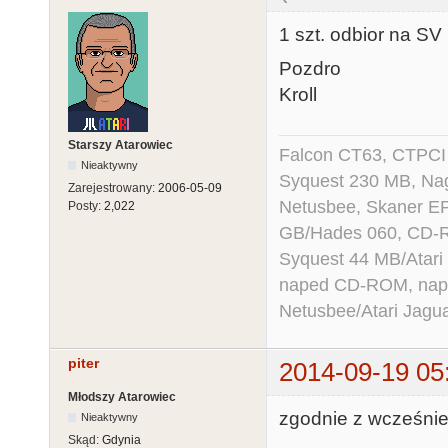
1 szt. odbior na SV 
Pozdro
Kroll
Starszy Atarowiec
Falcon CT63, CTPCI
Nieaktywny
Syquest 230 MB, N
Zarejestrowany:
2006-05-09
Netusbee, Skaner E
Posty:
2,022
GB/Hades 060, CD-R
Syquest 44 MB/Atar
naped CD-ROM, napęd
Netusbee/Atari Jagu
piter
2014-09-19 05
Młodszy Atarowiec
zgodnie z wcześniej
Nieaktywny
Skąd:
Gdynia