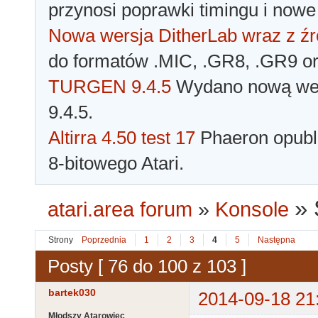
przynosi poprawki timingu i nowe
Nowa wersja DitherLab wraz z źr
do formatów .MIC, .GR8, .GR9 o
TURGEN 9.4.5
Wydano nową wer
9.4.5.
Altirra 4.50 test 17
Phaeron opubli
8-bitowego Atari.
»
atari.area forum
»
Konsole
Strony
Poprzednia
1
2
3
4
5
Następna
Posty [ 76 do 100 z 103 ]
bartek030
2014-09-18 21
Młodszy Atarowiec