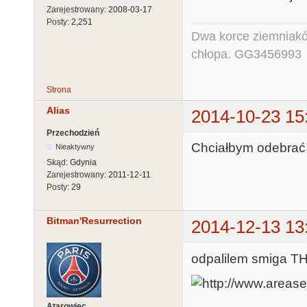
Zarejestrowany:
2008-03-17
Posty:
2,251
Dwa korce ziemniaków
chłopa. GG3456993
Strona
Alias
2014-10-23 15
Przechodzień
Chciałbym odebrać
Nieaktywny
Skąd:
Gdynia
Zarejestrowany:
2011-12-11
Posty:
29
Bitman'Resurrection
2014-12-13 13
odpalilem smiga THX
Atarowiec