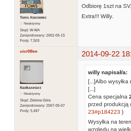
Odbiorę 1szt na SV
Extra!!! Willy.
Toms Atarowiec
Nieaktywny
Skąd:
W-WA
Zarejestrowany:
2002-05-15
Posty:
7,503
uicr0Bee
2014-09-22 18
willy napisał/a:
[...]Albo wysyłka
Nadkasetarz
[...]
Nieaktywny
Cena specjalna
Skąd:
Zielona Góra
przed produkcją 
Zarejestrowany:
2007-05-07
23#p184223
)
Posty:
5,497
Wysyłka na teren
względu na wielk