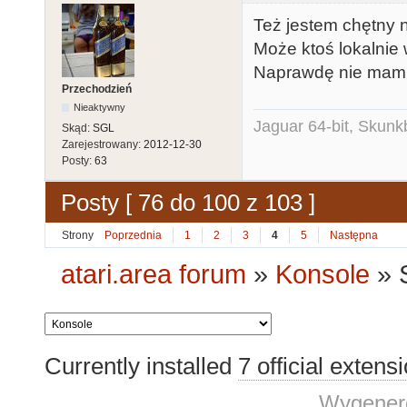
Też jestem chętny 
Może ktoś lokalni
Naprawdę nie mam w
Przechodzień
Nieaktywny
Jaguar 64-bit, Skunk
Skąd:
SGL
Zarejestrowany:
2012-12-30
Posty:
63
Posty [ 76 do 100 z 103 ]
Strony
Poprzednia
1
2
3
4
5
Następna
atari.area forum
»
Konsole
»
Currently installed
7 official extens
Wygenero