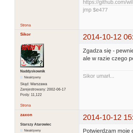
https://github.com/
jmp $e477
Strona
Sikor
2014-10-12 06
Zgadza się - pewnie
ale w razie czego p
Naddyskownik
Sikor umarł...
Nieaktywny
Skąd:
Warszawa
Zarejestrowany:
2002-06-17
Posty:
11,122
Strona
zaxon
2014-10-12 15
Starszy Atarowiec
Potwierdzam moje d
Nieaktywny