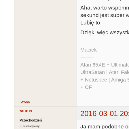
Aha, warto wspomn
sekund jest super 
Lubię to.
Dzięki więc wszystk
Maciek
--------
Atari 65XE + Ultima
UltraSatan | Atari 
+ Netusbee | Amiga 
+ CF
Strona
taurus
2016-03-01 20
Przechodzień
Ja mam podobne odc
Nieaktywny