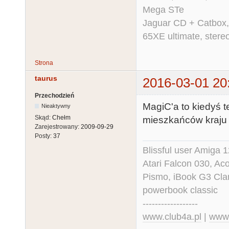
Mega STe
Jaguar CD + Catbox,
65XE ultimate, ster
Strona
taurus
2016-03-01 20
Przechodzień
MagiC'a to kiedyś t
Nieaktywny
Skąd:
Chełm
mieszkańców kraju 
Zarejestrowany:
2009-09-29
Posty:
37
Blissful user Amiga
Atari Falcon 030, A
Pismo, iBook G3 Cla
powerbook classic
------------------
www.club4a.pl
|
www.