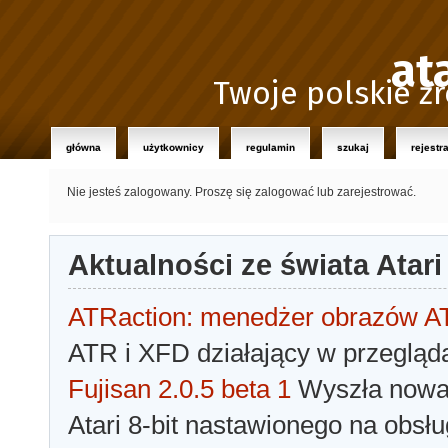
at
Twoje polskie źr
główna
użytkownicy
regulamin
szukaj
rejestr
Nie jesteś zalogowany.
Proszę się zalogować lub zarejestrować.
Aktualności ze świata Atari
ATRaction: menedżer obrazów 
ATR i XFD działający w przegląda
Fujisan 2.0.5 beta 1
Wyszła nowa 
Atari 8-bit nastawionego na obsłu