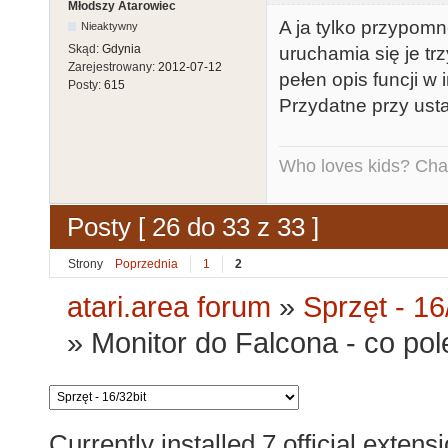
Młodszy Atarowiec
A ja tylko przypo
Nieaktywny
Skąd:
Gdynia
uruchamia się je t
Zarejestrowany:
2012-07-12
pełen opis funcji w 
Posty:
615
Przydatne przy ust
Who loves kids? Charl
Posty [ 26 do 33 z 33 ]
Strony
Poprzednia
1
2
atari.area forum
»
Sprzęt - 16
»
Monitor do Falcona - co po
Currently installed
7 official extens