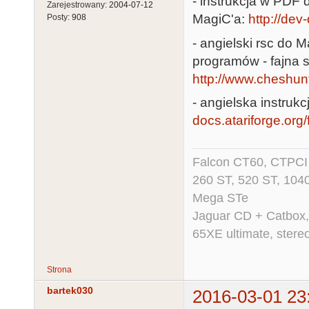
- instrukcja w PDF d
Zarejestrowany:
2004-07-12
MagiC'a:
http://dev
Posty:
908
- angielski rsc do 
programów - fajna s
http://www.cheshunt
- angielska instruk
docs.atariforge.org/f
Falcon CT60, CTPCI 
260 ST, 520 ST, 104
Mega STe
Jaguar CD + Catbox,
65XE ultimate, ster
Strona
bartek030
2016-03-01 23