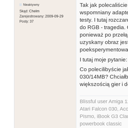
Tak jak polecaliśc
Nieaktywny
Skąd:
Chełm
wspomniany adapter.
Zarejestrowany:
2009-09-29
testy. I tutaj rozc
Posty:
37
do RGB - tragedia. 
ponieważ po przeł
uzyskany obraz jes
poeksperymentowa
I tutaj moje pytanie:
Co polecilibyście j
030/14MB? Chciałby
większością gier i d
Blissful user Amiga
Atari Falcon 030, A
Pismo, iBook G3 Cla
powerbook classic