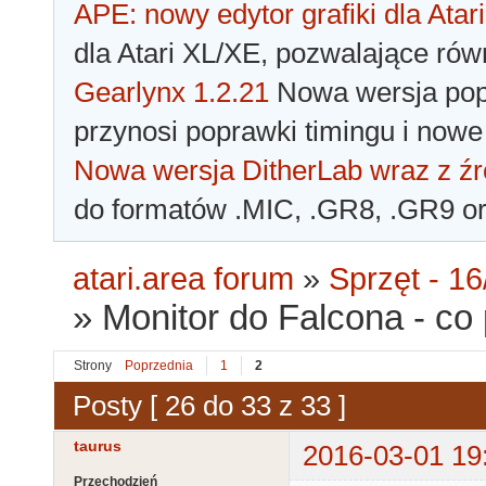
APE: nowy edytor grafiki dla Atari
dla Atari XL/XE, pozwalające rów
Gearlynx 1.2.21
Nowa wersja popu
przynosi poprawki timingu i nowe
Nowa wersja DitherLab wraz z źr
do formatów .MIC, .GR8, .GR9 o
atari.area forum
»
Sprzęt - 16
»
Monitor do Falcona - co
Strony
Poprzednia
1
2
Posty [ 26 do 33 z 33 ]
taurus
2016-03-01 19
Przechodzień