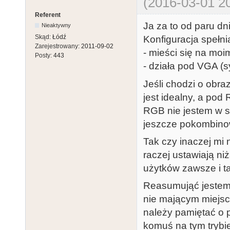
(2016-03-01 20
Referent
Ja za to od paru dn
Nieaktywny
Skąd:
Łódź
Konfiguracja spełn
Zarejestrowany:
2011-09-02
- mieści się na moim
Posty:
443
- działa pod VGA (s
Jeśli chodzi o obr
jest idealny, a pod
RGB nie jestem w s
jeszcze pokombinow
Tak czy inaczej mi 
raczej ustawiają ni
użytków zawsze i 
Reasumująć jestem 
nie mającym miejsc
należy pamiętać o 
komuś na tym trybi