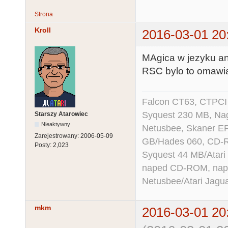
Strona
Kroll
2016-03-01 20
MAgica w jezyku an
RSC bylo to omawia
Falcon CT63, CTPCI
Syquest 230 MB, N
Starszy Atarowiec
Nieaktywny
Netusbee, Skaner E
Zarejestrowany:
2006-05-09
GB/Hades 060, CD-R
Posty:
2,023
Syquest 44 MB/Atar
naped CD-ROM, napęd
Netusbee/Atari Jagu
mkm
2016-03-01 20