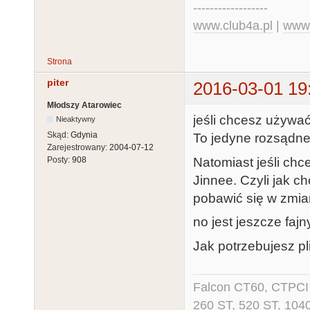
------------------
www.club4a.pl
|
www.
Strona
piter
2016-03-01 19
Młodszy Atarowiec
jeśli chcesz używać 
Nieaktywny
Skąd:
Gdynia
To jedyne rozsądne
Zarejestrowany:
2004-07-12
Natomiast jeśli ch
Posty:
908
Jinnee. Czyli jak ch
pobawić się w zmian
no jest jeszcze fa
Jak potrzebujesz plik
Falcon CT60, CTPCI 
260 ST, 520 ST, 104