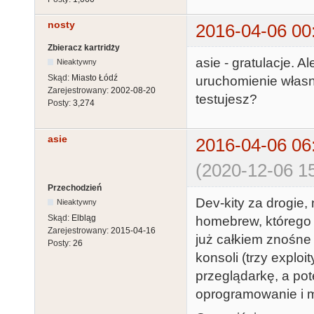
nosty
2016-04-06 00
Zbieracz kartridży
asie - gratulacje. 
Nieaktywny
Skąd:
Miasto Łódź
uruchomienie własne
Zarejestrowany:
2002-08-20
testujesz?
Posty:
3,274
asie
2016-04-06 06
(2020-12-06 15
Przechodzień
Dev-kity za drogie,
Nieaktywny
Skąd:
Elbląg
homebrew, którego s
Zarejestrowany:
2015-04-16
już całkiem znośne 
Posty:
26
konsoli (trzy explo
przeglądarkę, a p
oprogramowanie i m