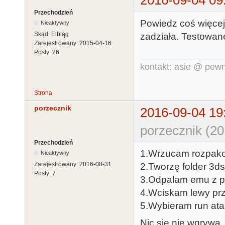
2016-09-04 09
Przechodzień
Powiedz coś więcej
Nieaktywny
Skąd:
Elbląg
zadziała. Testowan
Zarejestrowany:
2015-04-16
Posty:
26
kontakt: asie @ pewn
Strona
porzecznik
2016-09-04 19
porzecznik (20
Przechodzień
1.Wrzucam rozpakow
Nieaktywny
Zarejestrowany:
2016-08-31
2.Tworzę folder 3ds
Posty:
7
3.Odpalam emu z 
4.Wciskam lewy prz
5.Wybieram run ata
Nic się nie wgrywa,