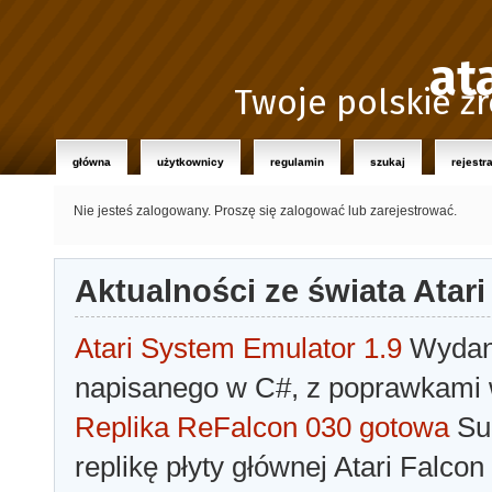
at
Twoje polskie źr
główna
użytkownicy
regulamin
szukaj
rejestr
Nie jesteś zalogowany.
Proszę się zalogować lub zarejestrować.
Aktualności ze świata Atari
Atari System Emulator 1.9
Wydano
napisanego w C#, z poprawkami w
Replika ReFalcon 030 gotowa
Sua
replikę płyty głównej Atari Falcon