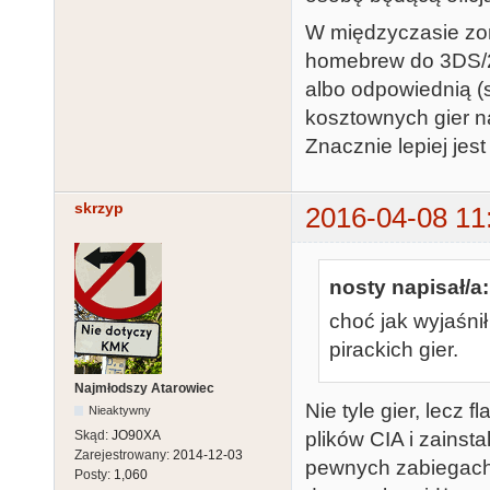
W międzyczasie zor
homebrew do 3DS/2
albo odpowiednią (s
kosztownych gier na
Znacznie lepiej jes
skrzyp
2016-04-08 11
nosty napisał/a:
choć jak wyjaśni
pirackich gier.
Najmłodszy Atarowiec
Nie tyle gier, lecz
Nieaktywny
plików CIA i zainst
Skąd:
JO90XA
Zarejestrowany:
2014-12-03
pewnych zabiegach 
Posty:
1,060