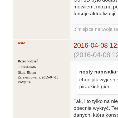
mówiłem, można poży
forsuje aktualizacj
.: miejsce na twoją r
asie
2016-04-08 12
(2016-04-08 12
Przechodzień
Nieaktywny
nosty napisał/a:
Skąd:
Elbląg
Zarejestrowany:
2015-04-16
choć jak wyjaśni
Posty:
26
pirackich gier.
Tak, i to tylko na n
obecnie wykryć. Te
danych, która konso