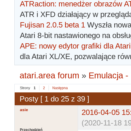
ATRaction: menedżer obrazów 
ATR i XFD działający w przegląda
Fujisan 2.0.5 beta 1
Wyszła nowa 
Atari 8-bit nastawionego na obsłu
APE: nowy edytor grafiki dla Atari
dla Atari XL/XE, pozwalające rów
atari.area forum
»
Emulacja - 
Strony
1
2
Następna
Posty [ 1 do 25 z 39 ]
asie
2016-04-05 15
(2020-11-18 19
Przechodzień