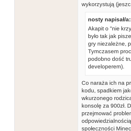
wykorzystują (jeszc
nosty napisał/a:
Akapit o "nie kr
było tak jak pisz
gry niezależne, 
Tymczasem proces 
podobno dość tr
developerem).
Co naraża ich na p
kodu, spadkiem jako
wkurzonego rodzica
konsolę za 900zł. Dz
przejmować problem
odpowiedzialnością 
społeczności Minecr