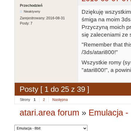
Przechodzień
Dziękuję wszystkim
Nieaktywny
Zarejestrowany:
2016-08-31
śmiga na moim 3dsie
Posty:
7
Przyczyną moich pro
się zaleceniami ze 
"Remember that this
/3ds/atari800!"
Wszystkie romy (sy
"atari800!", a powin
Posty [ 1 do 25 z 39 ]
Strony
1
2
Następna
atari.area forum
»
Emulacja - 