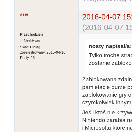
asie
2016-04-07 15
(2016-04-07 15
Przechodzień
Nieaktywny
nosty napisał/a:
Skąd:
Elbląg
Zarejestrowany:
2015-04-16
Tylko trochę stra
Posty:
26
zostanie zabloko
Zablokowana zdaln
pamiętacie burzę p
zablokowanie gry on
czymkolwiek innym
Jeśli ktoś nie krzy
Nintendo zarabia n
i Microsoftu które n