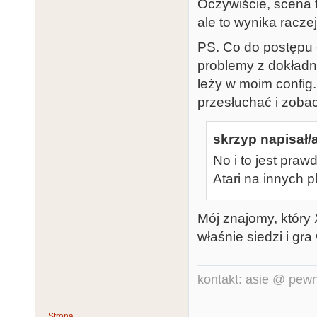
Oczywiście, scena 
ale to wynika racze
PS. Co do postępu -
problemy z dokładn
leży w moim config
przesłuchać i zoba
skrzyp napisał/a
No i to jest pra
Atari na innych 
Mój znajomy, który
właśnie siedzi i gr
kontakt: asie @ pewn
Strona