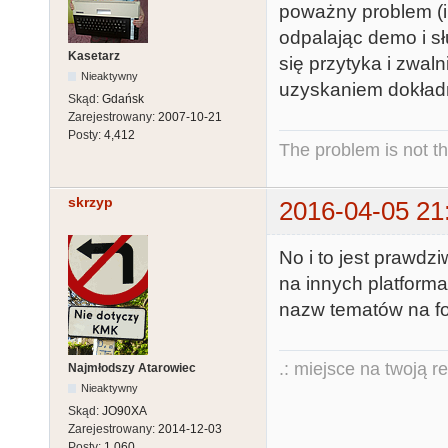
poważny problem (i 
odpalając demo i sł
Kasetarz
się przytyka i zwaln
Nieaktywny
uzyskaniem dokładn
Skąd:
Gdańsk
Zarejestrowany:
2007-10-21
Posty:
4,412
The problem is not th
skrzyp
2016-04-05 21
No i to jest prawdz
na innych platform
nazw tematów na fora
.: miejsce na twoją r
Najmłodszy Atarowiec
Nieaktywny
Skąd:
JO90XA
Zarejestrowany:
2014-12-03
Posty:
1,060