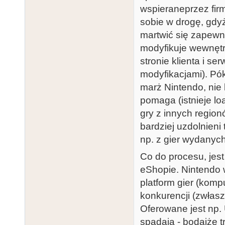
wspieraneprzez firm
sobie w drogę, gdyż
martwić się zapewn
modyfikuje wewnętr
stronie klienta i s
modyfikacjami). Pó
marż Nintendo, nie
pomaga (istnieje lo
gry z innych regionó
bardziej uzdolnieni
np. z gier wydanych
Co do procesu, jest
eShopie. Nintendo 
platform gier (komp
konkurencji (zwłas
Oferowane jest np.
spadają - bodajże 