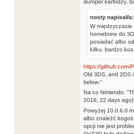
dumper kartridży, to
nosty napisał/a:
W międzyczasie z
homebrew do 3DS
posiadać albo od
kilku, bardzo kos
https://github.com/P
Old 3DS, and 2DS i
below."
Na co Nintendo: "Th
2016; 22 days ago)
Powyżej 10.0.6.0 m
albo znaleźć kogo
opcji nie jest prob
OoT3D było dodawane