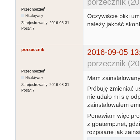
porzecznik (20
Przechodzień
Oczywiście pliki um
Nieaktywny
Zarejestrowany:
2016-08-31
należy jakość sko
Posty:
7
porzecznik
2016-09-05 13
porzecznik (20
Przechodzień
Mam zainstalowany 
Nieaktywny
Zarejestrowany:
2016-08-31
Próbuję zmieniać us
Posty:
7
nie udało mi się o
zainstalowałem emu
Ponawiam więc proś
z gbatemp.net, gdzie
rozpisane jak zains