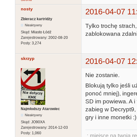
nosty
2016-04-07 11
Zbieracz kartridży
Tylko trochę strach,
Nieaktywny
Skąd:
Miasto Łódź
zablokowana zdalni
Zarejestrowany:
2002-08-20
Posty:
3,274
skrzyp
2016-04-07 12
Nie zostanie.
Blokują tylko jeśli
ponoć mniej), inge
SD im powiewa. A i 
zabieg w Decrypt9,
Najmłodszy Atarowiec
Nieaktywny
gry i inne monetki :)
Skąd:
JO90XA
Zarejestrowany:
2014-12-03
Posty:
1,060
.: miejsce na twoją r