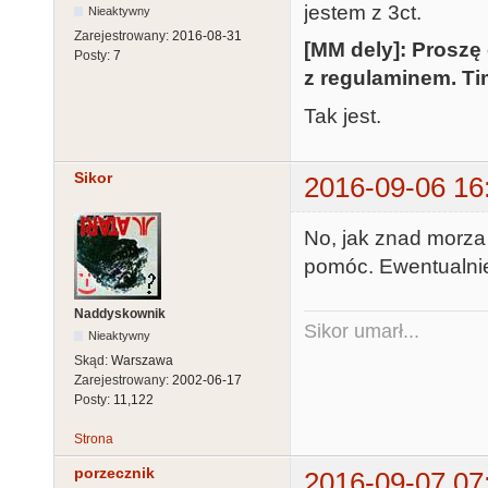
jestem z 3ct.
Nieaktywny
Zarejestrowany:
2016-08-31
[MM dely]: Proszę
Posty:
7
z regulaminem. Ti
Tak jest.
Sikor
2016-09-06 16
No, jak znad morza 
pomóc. Ewentualni
Naddyskownik
Sikor umarł...
Nieaktywny
Skąd:
Warszawa
Zarejestrowany:
2002-06-17
Posty:
11,122
Strona
porzecznik
2016-09-07 07