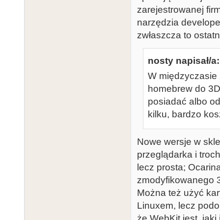
zarejestrowanej firm
narzędzia develope
zwłaszcza to ostat
nosty napisał/a:
W międzyczasie z
homebrew do 3DS
posiadać albo od
kilku, bardzo kos
Nowe wersje w skle
przeglądarka i troch
lecz prosta; Ocarin
zmodyfikowanego 3D
Można też użyć kart
Linuxem, lecz podo
że WebKit jest, jaki