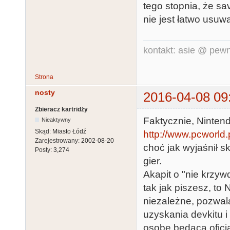
tego stopnia, że sa
nie jest łatwo usuw
kontakt: asie @ pewn
Strona
nosty
2016-04-08 09
Zbieracz kartridży
Faktycznie, Nintendo
Nieaktywny
Skąd:
Miasto Łódź
http://www.pcworld.p
Zarejestrowany:
2002-08-20
choć jak wyjaśnił s
Posty:
3,274
gier.
Akapit o "nie krzyw
tak jak piszesz, to
niezależne, pozwal
uzyskania devkitu i
osobę będącą oficj