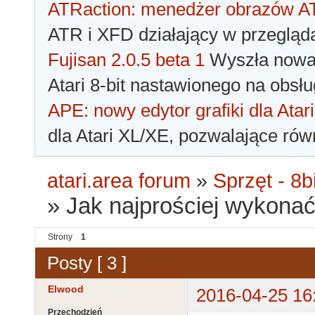
ATRaction: menedżer obrazów 
ATR i XFD działający w przegląda
Fujisan 2.0.5 beta 1
Wyszła nowa 
Atari 8-bit nastawionego na obsłu
APE: nowy edytor grafiki dla Atari
dla Atari XL/XE, pozwalające rów
atari.area forum
»
Sprzęt - 8bi
»
Jak najprościej wykona
Strony
1
Posty [ 3 ]
Elwood
2016-04-25 16
Przechodzień