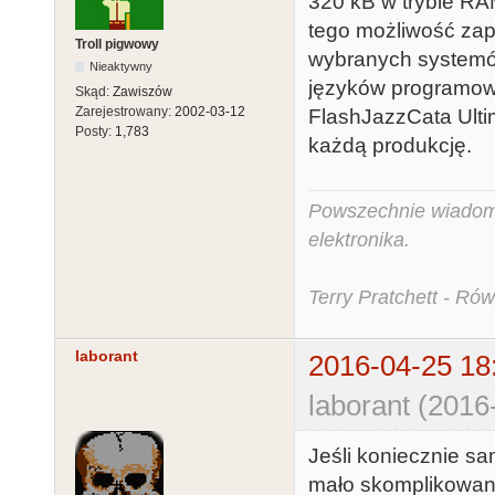
320 kB w trybie RA
tego możliwość za
Troll pigwowy
wybranych systemów
Nieaktywny
języków programowa
Skąd:
Zawiszów
Zarejestrowany:
2002-03-12
FlashJazzCata Ulti
Posty:
1,783
każdą produkcję.
Powszechnie wiadomo,
elektronika.
Terry Pratchett - Ró
laborant
2016-04-25 18
laborant (2016
Jeśli koniecznie s
mało skomplikowan