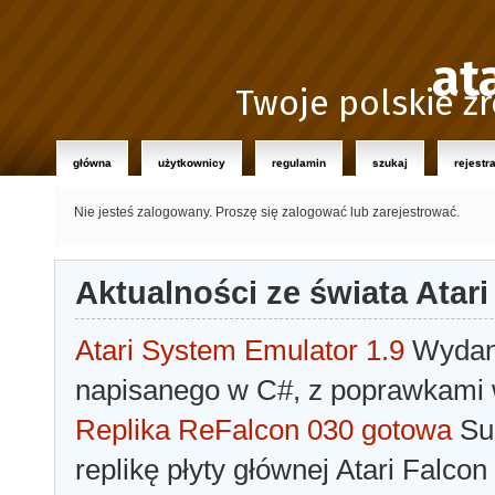
at
Twoje polskie źr
główna
użytkownicy
regulamin
szukaj
rejestr
Nie jesteś zalogowany.
Proszę się zalogować lub zarejestrować.
Aktualności ze świata Atari
Atari System Emulator 1.9
Wydano
napisanego w C#, z poprawkami w
Replika ReFalcon 030 gotowa
Sua
replikę płyty głównej Atari Falcon