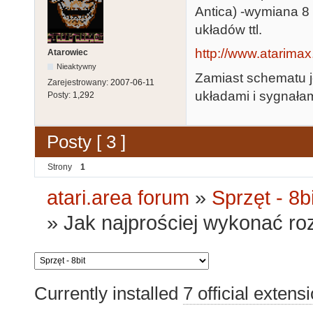
Antica) -wymiana 8
układów ttl.
http://www.atarimax
Atarowiec
Nieaktywny
Zamiast schematu j
Zarejestrowany:
2007-06-11
układami i sygnałam
Posty:
1,292
Posty [ 3 ]
Strony
1
atari.area forum
»
Sprzęt - 8bi
»
Jak najprościej wykonać r
Currently installed
7 official extens