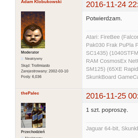
Adam Klobukowski
2016-11-24 22
Potwierdzam.
Atari: FireBee (Fal
Pak030 Frak PuPla
SC1435) (1040STFM
Moderator
Nieaktywny
RAM CosmosEx NetU
Skąd:
Trollmiasto
SM125) (65XE Rapi
Zarejestrowany:
2002-03-10
SkunkBoard GameCart
Posty:
6,036
thePalec
2016-11-25 00
1 szt. poproszę.
Jaguar 64-bit, Skunk
Przechodzień