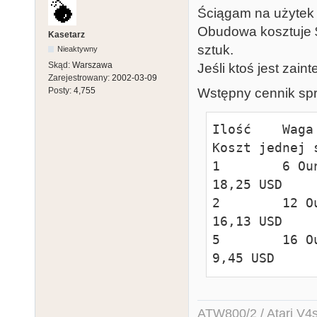
Ściągam na użytek 
Obudowa kosztuje $
Kasetarz
sztuk.
Nieaktywny
Skąd:
Warszawa
Jeśli ktoś jest zai
Zarejestrowany:
2002-03-09
Wstępny cennik sp
Posty:
4,755
Ilość    Waga 
Koszt jednej s
1        6 Ounce
18,25 USD

2        12 Ounc
16,13 USD

5        16 Ounc
9,45 USD
ATW800/2 / Atari V4sa 