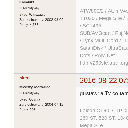
Kasetarz
Nieaktywny
ATW800/2 / Atari V4sa 
Skąd:
Warszawa
TT030 / Mega STe / 
Zarejestrowany:
2002-03-09
/ SC1435
Posty:
4,755
SUB/AVGcart / FujiN
/ Lynx Multi Card /
SatanDisk / UltraSat
Dots / PAM Net
http://260ste.atari.or
piter
2016-08-22 07
Młodszy Atarowiec
gustaw: a Ty co ta
Nieaktywny
Skąd:
Gdynia
Zarejestrowany:
2004-07-12
Falcon CT60, CTPCI 
Posty:
908
260 ST, 520 ST, 104
Mega STe