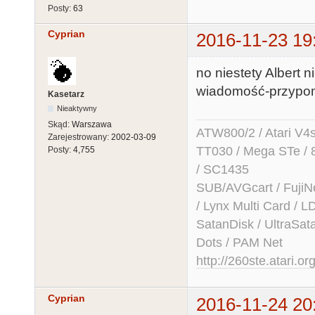
Posty:
63
Cyprian
2016-11-23 19
no niestety Albert 
wiadomość-przypo
Kasetarz
Nieaktywny
Skąd:
Warszawa
ATW800/2 / Atari V4sa 
Zarejestrowany:
2002-03-09
TT030 / Mega STe / 
Posty:
4,755
/ SC1435
SUB/AVGcart / FujiN
/ Lynx Multi Card /
SatanDisk / UltraSat
Dots / PAM Net
http://260ste.atari.or
Cyprian
2016-11-24 20