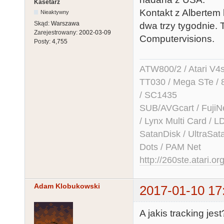
Kasetarz
Kontakt z Albertem
Nieaktywny
Skąd:
Warszawa
dwa trzy tygodnie.
Zarejestrowany:
2002-03-09
Computervisions.
Posty:
4,755
ATW800/2 / Atari V4sa 
TT030 / Mega STe / 
/ SC1435
SUB/AVGcart / FujiN
/ Lynx Multi Card /
SatanDisk / UltraSat
Dots / PAM Net
http://260ste.atari.or
Adam Klobukowski
2017-01-10 17
A jakis tracking jest