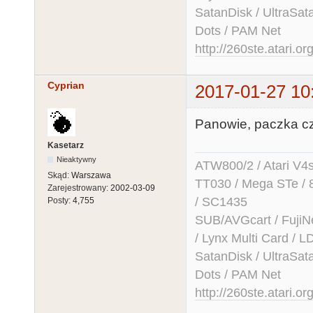
SatanDisk / UltraSat
Dots / PAM Net
http://260ste.atari.or
Cyprian
2017-01-27 10
Panowie, paczka cz
Kasetarz
Nieaktywny
ATW800/2 / Atari V4sa 
Skąd:
Warszawa
TT030 / Mega STe / 
Zarejestrowany:
2002-03-09
/ SC1435
Posty:
4,755
SUB/AVGcart / FujiN
/ Lynx Multi Card /
SatanDisk / UltraSat
Dots / PAM Net
http://260ste.atari.or