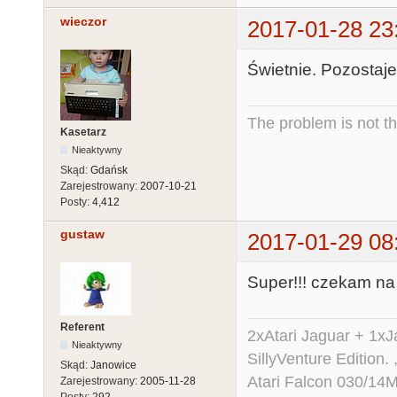
wieczor
2017-01-28 23
Świetnie. Pozostaje 
The problem is not th
Kasetarz
Nieaktywny
Skąd:
Gdańsk
Zarejestrowany:
2007-10-21
Posty:
4,412
gustaw
2017-01-29 08
Super!!! czekam na 
Referent
2xAtari Jaguar + 1x
Nieaktywny
SillyVenture Edition.
Skąd:
Janowice
Atari Falcon 030/1
Zarejestrowany:
2005-11-28