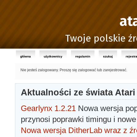
at
Twoje polskie źr
główna
użytkownicy
regulamin
szukaj
rejestr
Nie jesteś zalogowany.
Proszę się zalogować lub zarejestrować.
Aktualności ze świata Atari
Gearlynx 1.2.21
Nowa wersja popu
przynosi poprawki timingu i nowe
Nowa wersja DitherLab wraz z źr