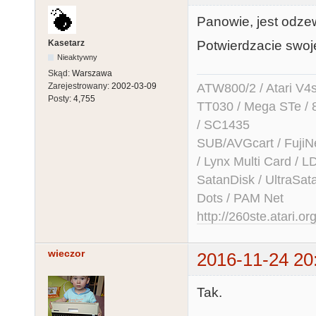
Panowie, jest odzew
Kasetarz
Potwierdzacie swo
Nieaktywny
Skąd:
Warszawa
Zarejestrowany:
2002-03-09
ATW800/2 / Atari V4sa 
Posty:
4,755
TT030 / Mega STe / 
/ SC1435
SUB/AVGcart / FujiN
/ Lynx Multi Card /
SatanDisk / UltraSat
Dots / PAM Net
http://260ste.atari.or
wieczor
2016-11-24 20
Tak.