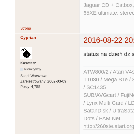
Jaguar CD + Catbox,
65XE ultimate, ster
Strona
Cyprian
2016-08-22 20
status na dzień dz
Kasetarz
Nieaktywny
ATW800/2 / Atari V4sa 
Skąd:
Warszawa
TT030 / Mega STe / 
Zarejestrowany:
2002-03-09
/ SC1435
Posty:
4,755
SUB/AVGcart / FujiN
/ Lynx Multi Card /
SatanDisk / UltraSat
Dots / PAM Net
http://260ste.atari.or