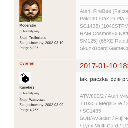
Atari: FireBee (Fal
Pak030 Frak PuPla
SC1435) (1040STFM
Moderator
Nieaktywny
RAM CosmosEx NetU
Skąd:
Trollmiasto
SM125) (65XE Rapi
Zarejestrowany:
2002-03-10
SkunkBoard GameCart
Posty:
6,036
Cyprian
2017-01-10 18
tak, paczka idzie 
Kasetarz
Nieaktywny
ATW800/2 / Atari V4sa 
Skąd:
Warszawa
TT030 / Mega STe / 
Zarejestrowany:
2002-03-09
/ SC1435
Posty:
4,755
SUB/AVGcart / FujiN
/ Lynx Multi Card /