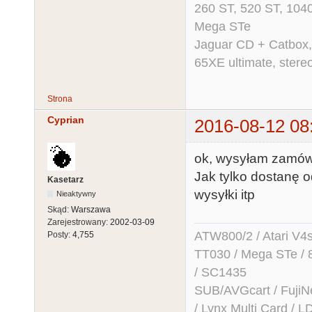
260 ST, 520 ST, 104
Mega STe
Jaguar CD + Catbox,
65XE ultimate, ster
Strona
Cyprian
2016-08-12 08
ok, wysyłam zamówi
Jak tylko dostanę o
Kasetarz
wysyłki itp
Nieaktywny
Skąd:
Warszawa
Zarejestrowany:
2002-03-09
ATW800/2 / Atari V4sa 
Posty:
4,755
TT030 / Mega STe / 
/ SC1435
SUB/AVGcart / FujiN
/ Lynx Multi Card /