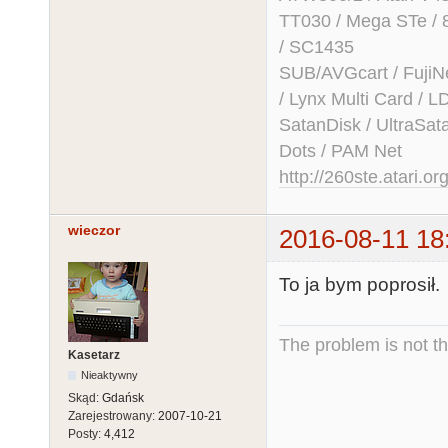
TT030 / Mega STe / 
/ SC1435
SUB/AVGcart / FujiN
/ Lynx Multi Card /
SatanDisk / UltraSat
Dots / PAM Net
http://260ste.atari.or
wieczor
2016-08-11 18
To ja bym poprosił.
The problem is not th
Kasetarz
Nieaktywny
Skąd:
Gdańsk
Zarejestrowany:
2007-10-21
Posty:
4,412