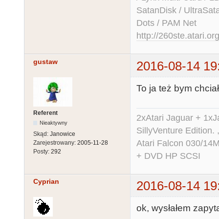
SatanDisk / UltraSat
Dots / PAM Net
http://260ste.atari.or
gustaw
2016-08-14 19
To ja też bym chciał
Referent
2xAtari Jaguar + 1x
Nieaktywny
SillyVenture Edition.
Skąd:
Janowice
Atari Falcon 030/1
Zarejestrowany:
2005-11-28
Posty:
292
+ DVD HP SCSI
Cyprian
2016-08-14 19
ok, wysłałem zapyt