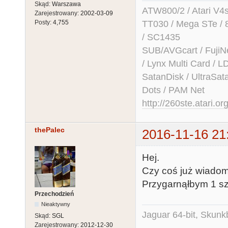
Skąd:
Warszawa
ATW800/2 / Atari V4sa 
Zarejestrowany:
2002-03-09
TT030 / Mega STe / 
Posty:
4,755
/ SC1435
SUB/AVGcart / FujiN
/ Lynx Multi Card /
SatanDisk / UltraSat
Dots / PAM Net
http://260ste.atari.or
thePalec
2016-11-16 21
Hej.
Czy coś już wiado
Przygarnąłbym 1 sz
Przechodzień
Nieaktywny
Jaguar 64-bit, Skunk
Skąd:
SGL
Zarejestrowany:
2012-12-30