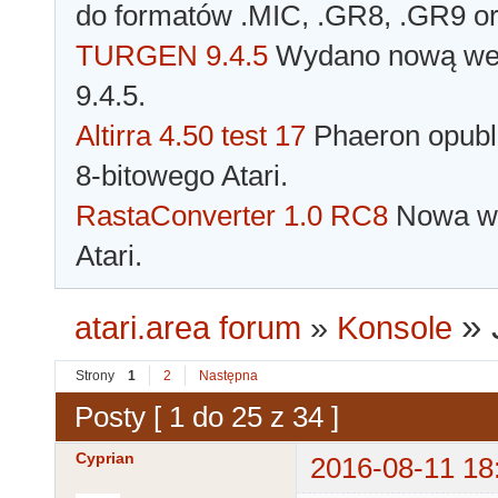
do formatów .MIC, .GR8, .GR9 o
TURGEN 9.4.5
Wydano nową wer
9.4.5.
Altirra 4.50 test 17
Phaeron opubli
8-bitowego Atari.
RastaConverter 1.0 RC8
Nowa wer
Atari.
»
atari.area forum
»
Konsole
Strony
1
2
Następna
Posty [ 1 do 25 z 34 ]
Cyprian
2016-08-11 18