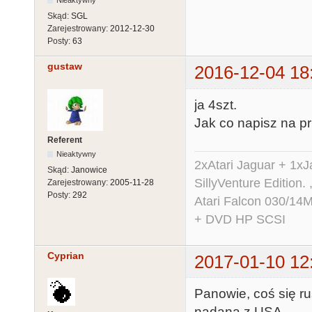
Nieaktywny
Skąd:
SGL
Zarejestrowany:
2012-12-30
Posty:
63
gustaw
2016-12-04 18
ja 4szt.
Jak co napisz na pr
Referent
Nieaktywny
2xAtari Jaguar + 1x
Skąd:
Janowice
SillyVenture Edition.
Zarejestrowany:
2005-11-28
Posty:
292
Atari Falcon 030/1
+ DVD HP SCSI
Cyprian
2017-01-10 12
Panowie, coś się ru
nadana z USA.