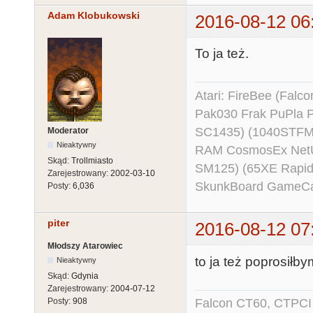
Adam Klobukowski
2016-08-12 06
To ja też.
Atari: FireBee (Fal
Pak030 Frak PuPla
SC1435) (1040STFM
Moderator
Nieaktywny
RAM CosmosEx NetU
Skąd:
Trollmiasto
SM125) (65XE Rapi
Zarejestrowany:
2002-03-10
SkunkBoard GameCart
Posty:
6,036
piter
2016-08-12 07
Młodszy Atarowiec
to ja też poprosiłb
Nieaktywny
Skąd:
Gdynia
Zarejestrowany:
2004-07-12
Falcon CT60, CTPCI 
Posty:
908