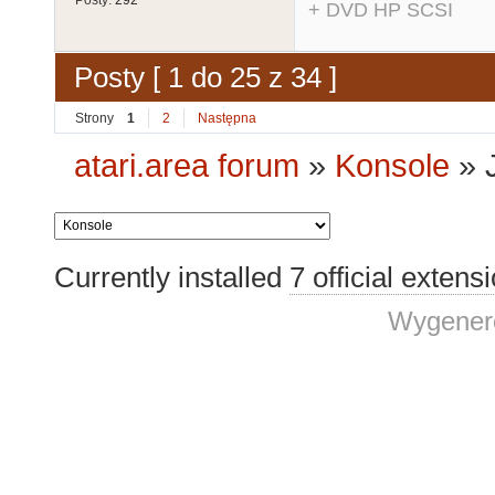
Posty:
292
+ DVD HP SCSI
Posty [ 1 do 25 z 34 ]
Strony
1
2
Następna
atari.area forum
»
Konsole
»
Currently installed
7 official extens
Wygenero