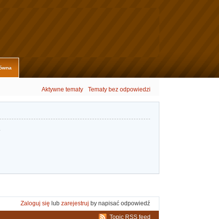
łówna
Aktywne tematy
Tematy bez odpowiedzi
.
Zaloguj się
lub
zarejestruj
by napisać odpowiedź
Topic RSS feed