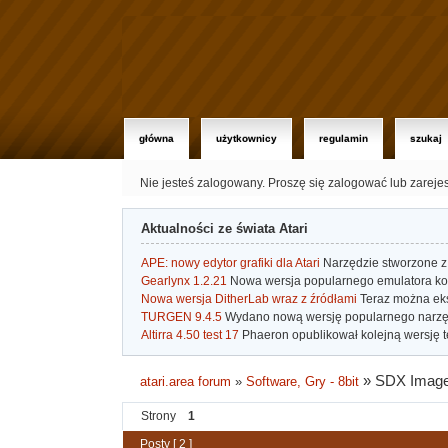
główna
użytkownicy
regulamin
szukaj
Nie jesteś zalogowany.
Proszę się zalogować lub zareje
Aktualności ze świata Atari
APE: nowy edytor grafiki dla Atari
Narzędzie stworzone z 
Gearlynx 1.2.21
Nowa wersja popularnego emulatora kons
Nowa wersja DitherLab wraz z źródłami
Teraz można eks
TURGEN 9.4.5
Wydano nową wersję popularnego narzę
Altirra 4.50 test 17
Phaeron opublikował kolejną wersję t
»
SDX Imager
atari.area forum
»
Software, Gry - 8bit
Strony
1
Posty [ 2 ]