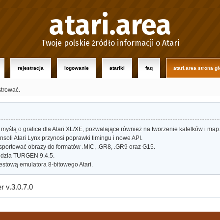
atari.area
Twoje polskie źródło informacji o Atari
rejestracja
logowanie
atariki
faq
atari.area strona g
strować.
myślą o grafice dla Atari XL/XE, pozwalające również na tworzenie kafelków i map
oli Atari Lynx przynosi poprawki timingu i nowe API.
portować obrazy do formatów .MIC, .GR8, .GR9 oraz G15.
dzia TURGEN 9.4.5.
estową emulatora 8-bitowego Atari.
 v.3.0.7.0