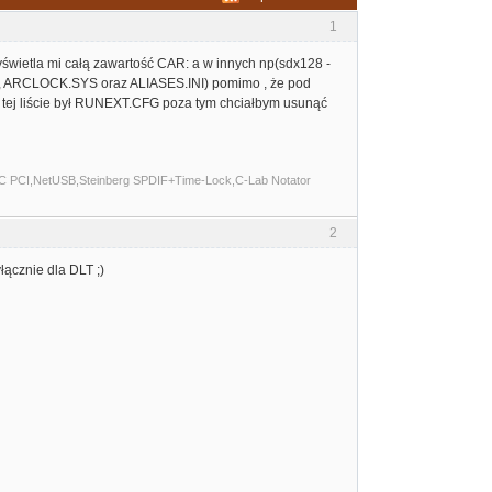
1
wyświetla mi całą zawartość CAR: a w innych np(sdx128 -
, ARCLOCK.SYS oraz ALIASES.INI) pomimo , że pod
 tej liście był RUNEXT.CFG poza tym chciałbym usunąć
C PCI,NetUSB,Steinberg SPDIF+Time-Lock,C-Lab Notator
2
ącznie dla DLT ;)