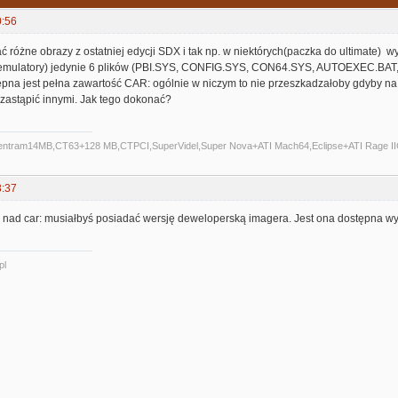
0:56
 różne obrazy z ostatniej edycji SDX i tak np. w niektórych(paczka do ultimate) 
d emulatory) jedynie 6 plików (PBI.SYS, CONFIG.SYS, CON64.SYS, AUTOEXEC.BAT
pna jest pełna zawartość CAR: ogólnie w niczym to nie przeszkadzałoby gdyby na
 zastąpić innymi. Jak tego dokonać?
Centram14MB,CT63+128 MB,CTPCI,SuperVidel,Super Nova+ATI Mach64,Eclipse+ATI Rage II
8:37
i nad car: musiałbyś posiadać wersję deweloperską imagera. Jest ona dostępna wył
pl