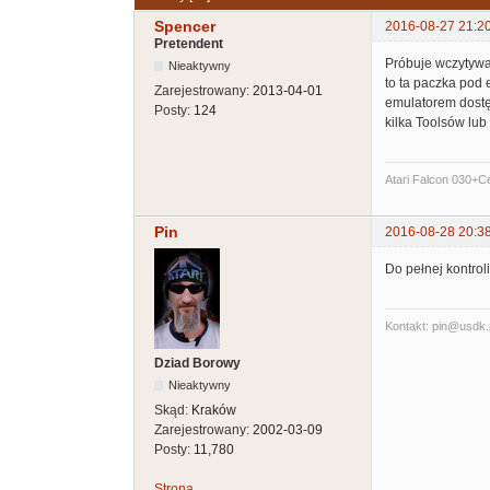
Spencer
2016-08-27 21:2
Pretendent
Próbuje wczytywać
Nieaktywny
to ta paczka po
Zarejestrowany:
2013-04-01
emulatorem dostę
Posty:
124
kilka Toolsów lub
Atari Falcon 030+
Pin
2016-08-28 20:3
Do pełnej kontrol
Kontakt: pin@usdk.
Dziad Borowy
Nieaktywny
Skąd:
Kraków
Zarejestrowany:
2002-03-09
Posty:
11,780
Strona