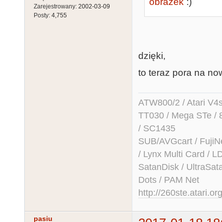
obrazek
:)
Zarejestrowany:
2002-03-09
Posty:
4,755
dzięki,
to teraz pora na now
ATW800/2 / Atari V4sa 
TT030 / Mega STe / 
/ SC1435
SUB/AVGcart / FujiN
/ Lynx Multi Card /
SatanDisk / UltraSat
Dots / PAM Net
http://260ste.atari.or
pasiu