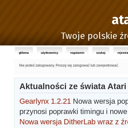
at
Twoje polskie źr
główna
użytkownicy
regulamin
szukaj
rejestr
Nie jesteś zalogowany.
Proszę się zalogować lub zarejestrować.
Aktualności ze świata Atari
Gearlynx 1.2.21
Nowa wersja popu
przynosi poprawki timingu i nowe
Nowa wersja DitherLab wraz z źr