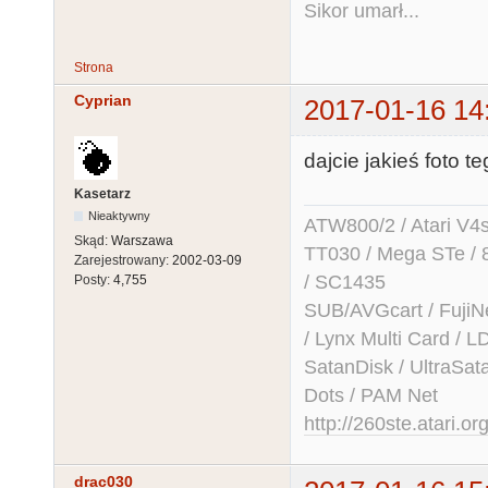
Sikor umarł...
Strona
Cyprian
2017-01-16 14
dajcie jakieś foto t
Kasetarz
Nieaktywny
ATW800/2 / Atari V4sa 
Skąd:
Warszawa
TT030 / Mega STe / 
Zarejestrowany:
2002-03-09
/ SC1435
Posty:
4,755
SUB/AVGcart / FujiN
/ Lynx Multi Card /
SatanDisk / UltraSat
Dots / PAM Net
http://260ste.atari.or
drac030