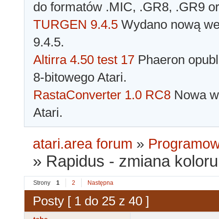
do formatów .MIC, .GR8, .GR9 o
TURGEN 9.4.5
Wydano nową wer
9.4.5.
Altirra 4.50 test 17
Phaeron opubli
8-bitowego Atari.
RastaConverter 1.0 RC8
Nowa wer
Atari.
atari.area forum
»
Programowa
»
Rapidus - zmiana koloru 
Strony
1
2
Następna
Posty [ 1 do 25 z 40 ]