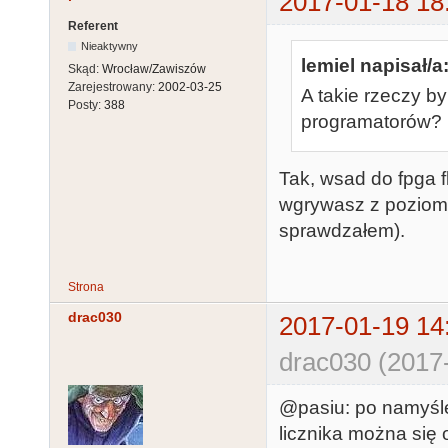
2017-01-18 18
Referent
Nieaktywny
lemiel napisał/a
Skąd:
Wrocław/Zawiszów
Zarejestrowany:
2002-03-25
A takie rzeczy b
Posty:
388
programatorów?
Tak, wsad do fpga fl
wgrywasz z poziomu 
sprawdzałem).
Strona
drac030
2017-01-19 14
drac030 (2017
@pasiu: po namyśle
licznika można się 