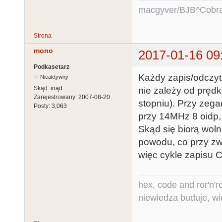
macgyver/BJB^Cobr
Strona
mono
2017-01-16 09
Podkasetarz
Każdy zapis/odczyt
Nieaktywny
Skąd:
inąd
nie zależy od pręd
Zarejestrowany:
2007-08-20
stopniu). Przy zeg
Posty:
3,063
przy 14MHz 8 oidp,
Skąd się biorą wol
powodu, co przy z
więc cykle zapisu 
hex, code and ror'n'ro
niewiedza buduje, wi