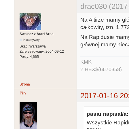
drac030 (2017
Na Altirze mamy g
całkowity, tzn. 1,
Swołocz z Atari Area
Na Rapidusie mamy 
Nieaktywny
głównej mamy niecał
Skąd:
Warszawa
Zarejestrowany:
2004-09-12
Posty:
4,665
KMK
? HEX$(6670358)
Strona
Pin
2017-01-16 20
pasiu napisał/a:
Wszystkie Rapid