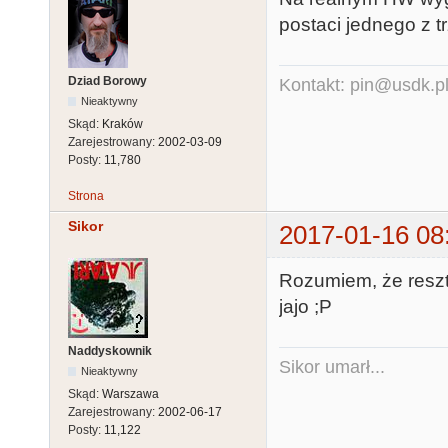
postaci jednego z 
Dziad Borowy
Kontakt: pin@usdk.p
Nieaktywny
Skąd:
Kraków
Zarejestrowany:
2002-03-09
Posty:
11,780
Strona
Sikor
2017-01-16 08
Rozumiem, że reszta
jajo ;P
Naddyskownik
Sikor umarł...
Nieaktywny
Skąd:
Warszawa
Zarejestrowany:
2002-06-17
Posty:
11,122