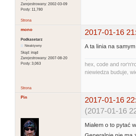
Zarejestrowany:
2002-03-09
Posty:
11,780
Strona
mono
2017-01-16 21
Podkasetarz
A ta linia na samym 
Nieaktywny
Skąd:
inąd
Zarejestrowany:
2007-08-20
hex, code and ror'n'ro
Posty:
3,063
niewiedza buduje, wi
Strona
Pin
2017-01-16 22
(2017-01-16 22
Miałem o to pytać w
Generalnie nie ma z