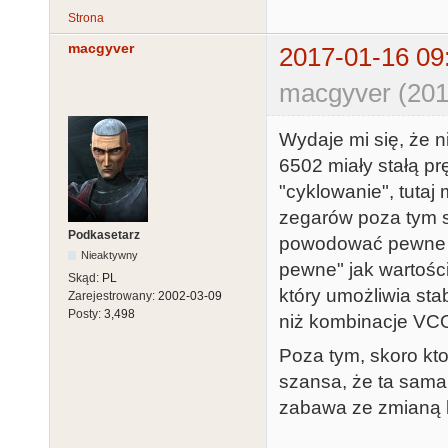
Strona
macgyver
2017-01-16 09
macgyver (201
Wydaje mi się, że n
6502 miały stałą p
"cyklowanie", tuta
zegarów poza tym s
Podkasetarz
powodować pewne op
Nieaktywny
pewne" jak wartości
Skąd:
PL
który umożliwia sta
Zarejestrowany:
2002-03-09
Posty:
3,498
niż kombinacje VC
Poza tym, skoro kto
szansa, że ta sam
zabawa ze zmianą k