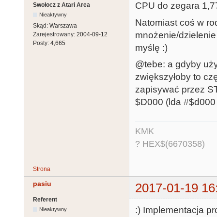
CPU do zegara 1,77 
Swołocz z Atari Area
Nieaktywny
Natomiast coś w ro
Skąd:
Warszawa
mnożenie/dzielenie f
Zarejestrowany:
2004-09-12
Posty:
4,665
myślę :)
@tebe: a gdyby uży
zwiększyłoby to czę
zapisywać przez STA
$D000 (lda #$d000 /
KMK
? HEX$(6670358)
Strona
pasiu
2017-01-19 16
Referent
:) Implementacja pr
Nieaktywny