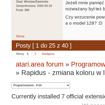
Skąd:
Wrocław/Zawiszów
Jeżeli mnie pamięć
Zarejestrowany:
2002-03-25
rozważany był też bl
Posty:
388
Czy wrzucenie pow
a o model 128? :D
Strona
Posty [ 1 do 25 z 40 ]
Strony
1
2
Następna
atari.area forum
»
Programowa
»
Rapidus - zmiana koloru w li
Currently installed
7 official extens