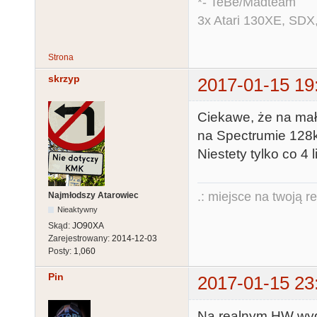
*- TeBe/Madteam
3x Atari 130XE, SDX
Strona
skrzyp
2017-01-15 19
Ciekawe, że na mały
na Spectrumie 128k
Niestety tylko co 4 
.: miejsce na twoją r
Najmłodszy Atarowiec
Nieaktywny
Skąd:
JO90XA
Zarejestrowany:
2014-12-03
Posty:
1,060
Pin
2017-01-15 23
Na realnym HW wygl