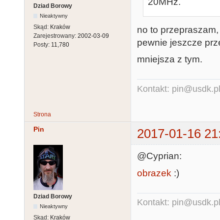
20MHz.
Dziad Borowy
Nieaktywny
Skąd:
Kraków
no to przepraszam, 
Zarejestrowany:
2002-03-09
pewnie jeszcze prz
Posty:
11,780
mniejsza z tym.
Kontakt: pin@usdk.p
Strona
Pin
2017-01-16 21
@Cyprian:
obrazek
:)
Dziad Borowy
Kontakt: pin@usdk.p
Nieaktywny
Skąd:
Kraków