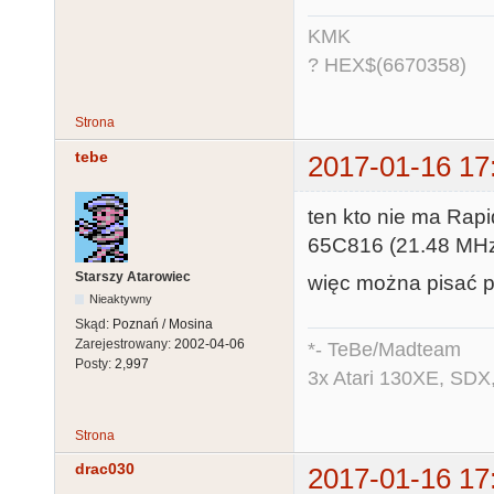
KMK
? HEX$(6670358)
Strona
tebe
2017-01-16 17
ten kto nie ma Rapi
65C816 (21.48 MHz)
Starszy Atarowiec
więc można pisać p
Nieaktywny
Skąd:
Poznań / Mosina
Zarejestrowany:
2002-04-06
*- TeBe/Madteam
Posty:
2,997
3x Atari 130XE, SDX
Strona
drac030
2017-01-16 17