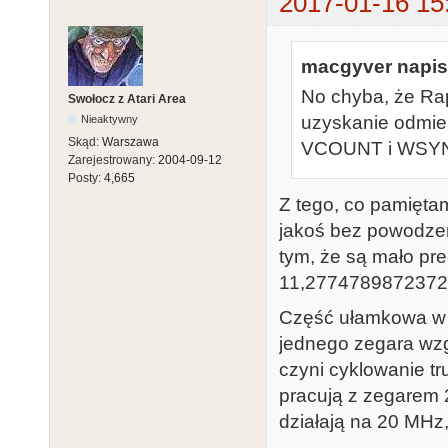
2017-01-16 15
macgyver napisa
No chyba, że Rapi
Swołocz z Atari Area
uzyskanie odmier
Nieaktywny
Skąd:
Warszawa
VCOUNT i WSYNC
Zarejestrowany:
2004-09-12
Posty:
4,665
Z tego, co pamiętam
jakoś bez powodze
tym, że są mało pre
11,2774789872372
Część ułamkowa w p
jednego zegara wzg
czyni cyklowanie t
pracują z zegarem 2
działają na 20 MHz,