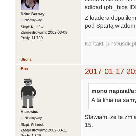
sdload (pbi_bios I
Dziad Borowy
Z loadera dopaliłe
Nieaktywny
pod Spartą wiadomo
Skąd:
Kraków
Zarejestrowany:
2002-03-09
Posty:
11,780
Kontakt: pin@usdk.p
Strona
Fox
2017-01-17 20
mono napisał/a:
A ta linia na sam
Atarowiec
Stawiam, że te zmian
Nieaktywny
15.
Skąd:
Gdańsk
Zarejestrowany:
2002-03-11
Posty:
1,826