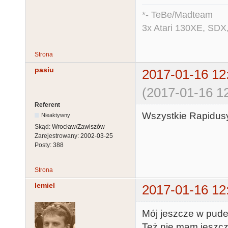
*- TeBe/Madteam
3x Atari 130XE, SDX
Strona
pasiu
2017-01-16 12
(2017-01-16 12
Referent
Wszystkie Rapidus
Nieaktywny
Skąd:
Wrocław/Zawiszów
Zarejestrowany:
2002-03-25
Posty:
388
Strona
lemiel
2017-01-16 12
Mój jeszcze w pudełk
Też nie mam jeszc