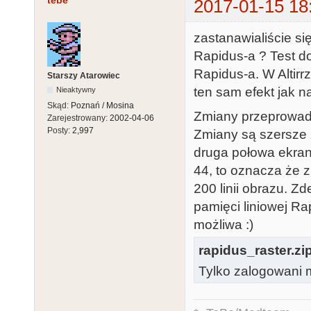
tebe
2017-01-15 18
zastanawialiście si
Rapidus-a ? Test do
Rapidus-a. W Alti
Starszy Atarowiec
ten sam efekt jak n
Nieaktywny
Skąd:
Poznań / Mosina
Zmiany przeprowadz
Zarejestrowany:
2002-04-06
Posty:
2,997
Zmiany są szersze z
druga połowa ekranu
44, to oznacza że 
200 linii obrazu. 
pamięci liniowej R
możliwa :)
rapidus_raster.zi
Tylko zalogowani m