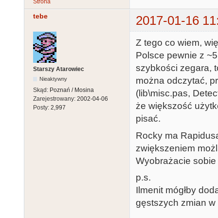
Strona
tebe
2017-01-16 11
Z tego co wiem, wi
Polsce pewnie z ~5
szybkości zegara, 
Starszy Atarowiec
można odczytać, pr
Nieaktywny
Skąd:
Poznań / Mosina
(lib\misc.pas, Det
Zarejestrowany:
2002-04-06
że większość użyt
Posty:
2,997
pisać.
Rocky ma Rapidusa,
zwiększeniem możli
Wyobrażacie sobie 
p.s.
Ilmenit mógłby dod
gęstszych zmian w li