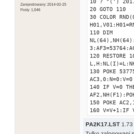
10 ? "(') 201
6,50,46,20,46
Zarejestrowany:
2014-02-25
20 GOTO 110

Posty:
1,046
2070 DATA 
30 COLOR RND(
46,50,41,46,3
H01,V01:H01=R
0,50,46,46,41
110 DIM 
NL(64),NH(64)
3:AF3=53764:A
120 RESTORE 1
L,H:NL(I)=L:N
130 POKE 5377
AC3,0:N=0:V=0

140 IF V=0 TH
AF2,NH(F1):PO
150 POKE AC2,
160 V=V+1:IF 
N=0:RESTORE 20
PA2K17.LST
1.73 
165 GOSUB 30

Tylko zalogowani m
170 GOTO 140
