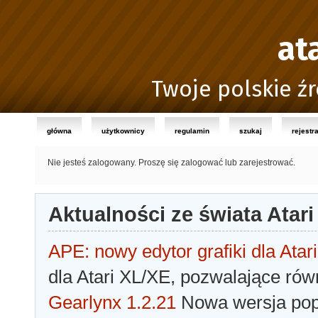
at
Twoje polskie źr
główna
użytkownicy
regulamin
szukaj
rejestr
Nie jesteś zalogowany.
Proszę się zalogować lub zarejestrować.
Aktualności ze świata Atari
APE: nowy edytor grafiki dla Atari
dla Atari XL/XE, pozwalające rów
Gearlynx 1.2.21
Nowa wersja popu