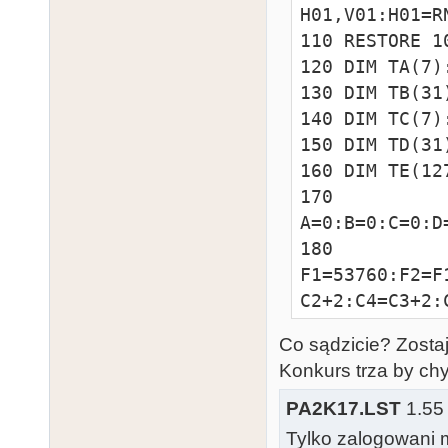
H01,V01:H01=R
110 RESTORE 10
120 DIM TA(7)
130 DIM TB(31
140 DIM TC(7)
150 DIM TD(31
160 DIM TE(12
170 
A=0:B=0:C=0:D
180 
F1=53760:F2=F
C2+2:C4=C3+2:C
190 POKE CTL,2
Co sądzicie? Zosta
200 POKE F1,T
Konkurs trza by ch
210 IF C<Z7 TH
220 C=Z0:POKE
PA2K17.LST
1.55 
B=Z0

Tylko zalogowani m