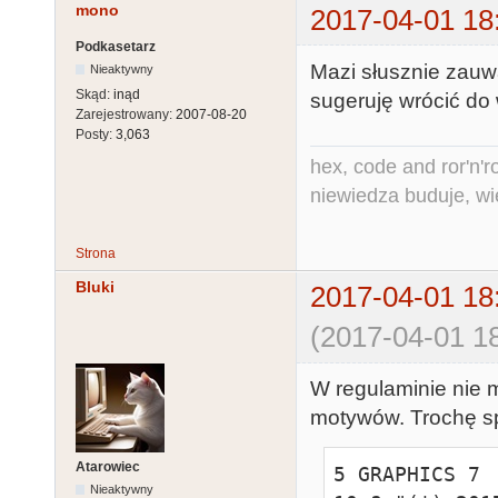
mono
2017-04-01 18
2010 DATA 
Podkasetarz
22,34,22,46,2
Mazi słusznie zauw
Nieaktywny
4,22,46,22,29
Skąd:
inąd
sugeruję wrócić do 
2020 DATA 
Zarejestrowany:
2007-08-20
Posty:
3,063
20,32,20,44,2
hex, code and ror'n'ro
9,41,45,17,31
niewiedza buduje, wi
2030 DATA 
22,46,22,46,2
Strona
6,20,46,20,46
2040 DATA 
Bluki
2017-04-01 18
22,46,50,46,2
(2017-04-01 18
6,50,46,20,46
2050 DATA 
W regulaminie nie 
22,46,22,58,2
motywów. Trochę sp
4,20,56,20,44
2060 DATA 
Atarowiec
5 GRAPHICS 7

22,46,50,46,2
Nieaktywny