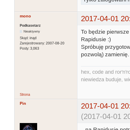
1000 DATA 
32,78,189,73,
mono
2017-04-01 20
5,49,116,46,2
Podkasetarz
1010 DATA 
To będzie pierwsze
Nieaktywny
1,31,67,29,15
Skąd:
inąd
Rapidusie :)
Zarejestrowany:
2007-08-20
36,19,111,18,
Spróbuję przygotowa
Posty:
3,063
1020 DATA 
pozwolą) zamienię.
77,12,157,11,
7,80,7,231,6,
hex, code and ror'n'ro
2000 DATA 
niewiedza buduje, wi
22,34,29,38,3
2,18,44,30,46
Strona
2010 DATA 
Pin
2017-04-01 20
22,34,22,46,2
4,22,46,22,29
(2017-04-01 20
2020 DATA 
20,32,20,44,2
.. na Rapidusie potr