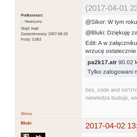
21,121,0,121,
(2017-04-01 23
82

Podkasetarz
1004 DATA 
@Sikor: W tym roku 
Nieaktywny
182,182,0,182
Skąd:
inąd
@Bluki: Dziękuję za
0,162,0,162,0
Zarejestrowany:
2007-08-20
Posty:
3,063
1

Edit: A w załączni
1005 DATA 
wrzucę ostatecznie
0,121,0,121,0
pa2k17.atr
90.02 k
,0,96,0,96,0,
Tylko zalogowani m
1006 DATA 
91,91,0,91,91
hex, code and ror'n'ro
niewiedza buduje, wi
Strona
Bluki
2017-04-02 13