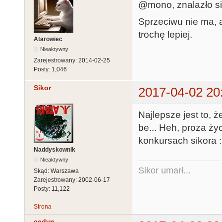
@mono, znalazło si
Sprzeciwu nie ma, 
trochę lepiej.
Atarowiec
Nieaktywny
Zarejestrowany:
2014-02-25
Posty:
1,046
Sikor
2017-04-02 20
Najlepsze jest to, ż
be... Heh, proza ży
konkursach sikora 
Naddyskownik
Nieaktywny
Sikor umarł...
Skąd:
Warszawa
Zarejestrowany:
2002-06-17
Posty:
11,122
Strona
cedyn