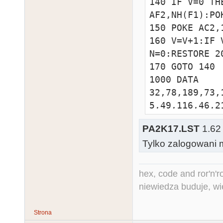
140 IF V=0 TH
AF2,NH(F1):PO
150 POKE AC2,
160 V=V+1:IF 
N=0:RESTORE 20
170 GOTO 140

1000 DATA 
32,78,189,73,
5,49,116,46,2
1010 DATA 
PA2K17.LST
1.62 
1,31,67,29,15
Tylko zalogowani m
36,19,111,18,
1020 DATA 
77,12,157,11,
hex, code and ror'n'ro
7,80,7,231,6,
niewiedza buduje, wi
2000 DATA 
22,34,29,38,3
Strona
2,18,44,30,46