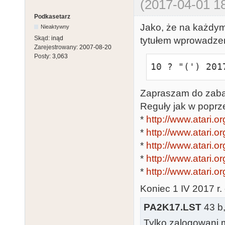
(2017-04-01 18
Podkasetarz
Jako, że na każdym
Nieaktywny
Skąd:
inąd
tytułem wprowadzen
Zarejestrowany:
2007-08-20
Posty:
3,063
10 ? "(') 201
Zapraszam do zaba
Reguły jak w poprz
*
http://www.atari.o
*
http://www.atari.o
*
http://www.atari.o
*
http://www.atari.o
*
http://www.atari.o
Koniec 1 IV 2017 r.
PA2K17.LST
43 b,
Tylko zalogowani m