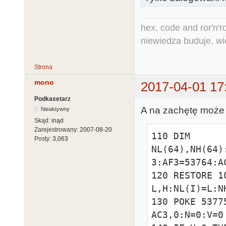
hex, code and ror'n'ro
niewiedza buduje, wi
Strona
mono
2017-04-01 17
Podkasetarz
A na zachętę może
Nieaktywny
Skąd:
inąd
Zarejestrowany:
2007-08-20
110 DIM 
Posty:
3,063
NL(64),NH(64)
3:AF3=53764:A
120 RESTORE 1
L,H:NL(I)=L:N
130 POKE 5377
AC3,0:N=0:V=0
