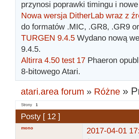
przynosi poprawki timingu i nowe
Nowa wersja DitherLab wraz z źr
do formatów .MIC, .GR8, .GR9 o
TURGEN 9.4.5
Wydano nową wer
9.4.5.
Altirra 4.50 test 17
Phaeron opubli
8-bitowego Atari.
»
P
atari.area forum
»
Różne
Strony
1
Posty [ 12 ]
mono
2017-04-01 17