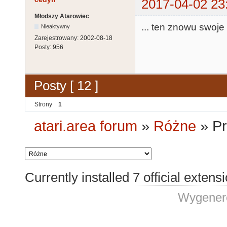
2017-04-02 23
Młodszy Atarowiec
... ten znowu swoje
Nieaktywny
Zarejestrowany:
2002-08-18
Posty:
956
Posty [ 12 ]
Strony
1
atari.area forum
»
Różne
»
Pr
Currently installed
7 official extens
Wygenero