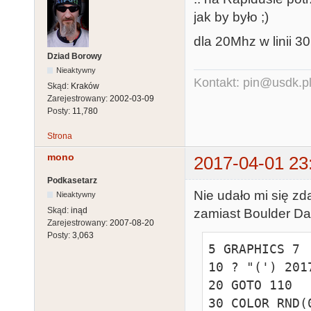
9,41,45,17,31
jak by było ;)
2030 DATA 
dla 20Mhz w linii 30
22,46,22,46,2
Dziad Borowy
6,20,46,20,46
Nieaktywny
Kontakt: pin@usdk.p
2040 DATA 
Skąd:
Kraków
Zarejestrowany:
2002-03-09
22,46,50,46,2
Posty:
11,780
6,50,46,20,46
Strona
2050 DATA 
22,46,22,58,2
mono
2017-04-01 23
4,20,56,20,44
Podkasetarz
2060 DATA 
Nie udało mi się z
Nieaktywny
22,46,50,46,2
Skąd:
inąd
zamiast Boulder Das
Zarejestrowany:
2007-08-20
6,50,46,20,46
Posty:
3,063
2070 DATA 
5 GRAPHICS 7

46,50,41,46,3
10 ? "(') 201
0,50,46,46,41
20 GOTO 110

30 COLOR RND(