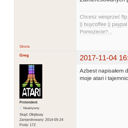
Chcesz wesprzeć
ft
||
buycoffee
||
paypal
Pomożecie?...
Strona
Greg
2017-11-04 16
Azbest napisałem d
moje atari i tajemnic
Pretendent
Nieaktywny
Skąd:
Otrębusy
Zarejestrowany:
2014-05-24
Posty:
172