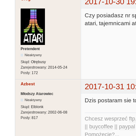
2017-10-30 19
Czy posiadasz nr s
atari, tajemnicami ata
Pretendent
Nieaktywny
Skąd:
Otrębusy
Zarejestrowany:
2014-05-24
Posty:
172
Azbest
2017-10-31 10
Młodszy Atarowiec
Dzis postaram sie t
Nieaktywny
Skąd:
Elblonk
Zarejestrowany:
2002-06-08
Chcesz wesprzeć
ft
Posty:
817
||
buycoffee
||
paypal
Pomożecie?...