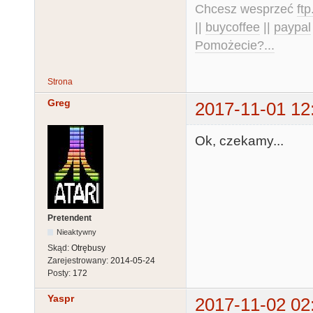
Chcesz wesprzeć
ft
||
buycoffee
||
paypal
Pomożecie?...
Strona
Greg
2017-11-01 12
Ok, czekamy...
Pretendent
Nieaktywny
Skąd:
Otrębusy
Zarejestrowany:
2014-05-24
Posty:
172
Yaspr
2017-11-02 02