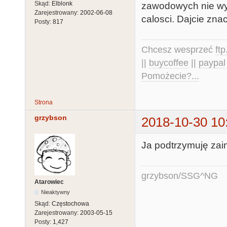
Skąd:
Elblonk
zawodowych nie wys
Zarejestrowany:
2002-06-08
calosci. Dajcie znac
Posty:
817
Chcesz wesprzeć
ft
||
buycoffee
||
paypal
Pomożecie?...
Strona
grzybson
2018-10-30 10
Ja podtrzymuję zai
grzybson/SSG^NG
Atarowiec
Nieaktywny
Skąd:
Częstochowa
Zarejestrowany:
2003-05-15
Posty:
1,427