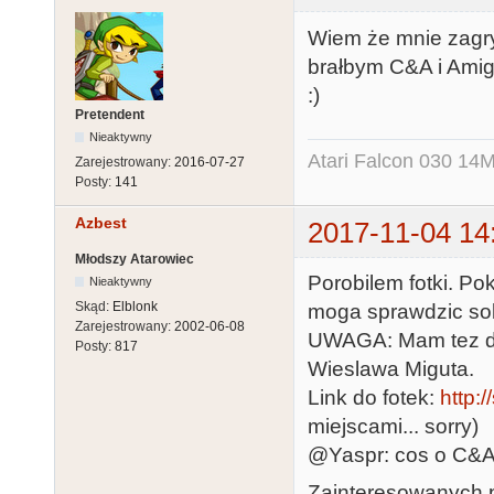
Wiem że mnie zagryz
brałbym C&A i Amig
:)
Pretendent
Nieaktywny
Atari Falcon 030 1
Zarejestrowany:
2016-07-27
Posty:
141
Azbest
2017-11-04 14
Młodszy Atarowiec
Porobilem fotki. P
Nieaktywny
Skąd:
Elblonk
moga sprawdzic sob
Zarejestrowany:
2002-06-08
UWAGA: Mam tez do
Posty:
817
Wieslawa Miguta.
Link do fotek:
http:/
miejscami... sorry)
@Yaspr: cos o C&A 
Zainteresowanych p