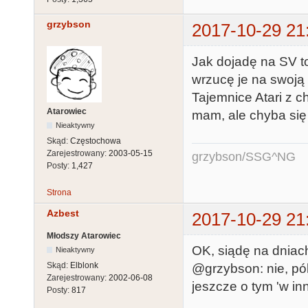
grzybson
2017-10-29 21
Jak dojadę na SV to
wrzucę je na swoją 
Tajemnice Atari z c
Atarowiec
mam, ale chyba się
Nieaktywny
Skąd:
Częstochowa
Zarejestrowany:
2003-05-15
grzybson/SSG^NG
Posty:
1,427
Strona
Azbest
2017-10-29 21
Młodszy Atarowiec
OK, siądę na dniac
Nieaktywny
Skąd:
Elblonk
@grzybson: nie, pók
Zarejestrowany:
2002-06-08
jeszcze o tym 'w in
Posty:
817