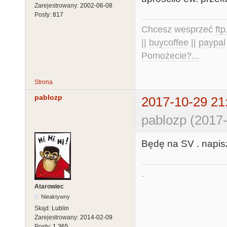
Zarejestrowany:
2002-06-08
Posty:
817
Chcesz wesprzeć
ft
||
buycoffee
||
paypal
Pomożecie?...
Strona
pablozp
2017-10-29 21
pablozp (2017-
Będę na SV . napis
.
Atarowiec
Nieaktywny
Skąd:
Lublin
Zarejestrowany:
2014-02-09
Posty:
1,365