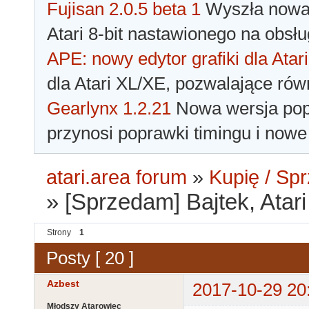
Fujisan 2.0.5 beta 1
Wyszła nowa 
Atari 8-bit nastawionego na obsłu
APE: nowy edytor grafiki dla Atari
dla Atari XL/XE, pozwalające rów
Gearlynx 1.2.21
Nowa wersja popu
przynosi poprawki timingu i nowe
atari.area forum
»
Kupię / Sp
»
[Sprzedam] Bajtek, Atari
Strony
1
Posty [ 20 ]
Azbest
2017-10-29 20
Młodszy Atarowiec