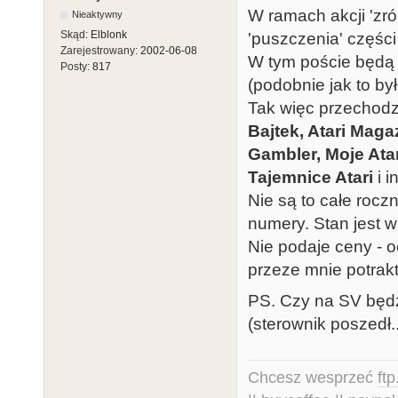
W ramach akcji 'zr
Nieaktywny
Skąd:
Elblonk
'puszczenia' części 
Zarejestrowany:
2002-06-08
W tym poście będą 
Posty:
817
(podobnie jak to był
Tak więc przechod
Bajtek, Atari Mag
Gambler, Moje Atar
Tajemnice Atari
i i
Nie są to całe roczn
numery. Stan jest w
Nie podaje ceny - o
przeze mnie potrak
PS. Czy na SV będz
(sterownik poszedł.
Chcesz wesprzeć
ft