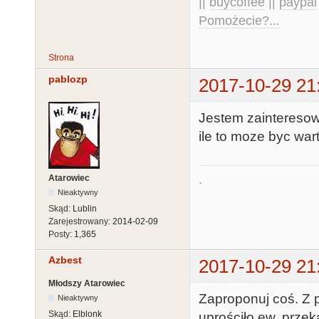
||
buycoffee
||
paypal
Pomożecie?...
Strona
pablozp
2017-10-29 21
Jestem zainteresow
ile to moze byc war
.
Atarowiec
Nieaktywny
Skąd:
Lublin
Zarejestrowany:
2014-02-09
Posty:
1,365
Azbest
2017-10-29 21
Młodszy Atarowiec
Zaproponuj coś. Z
Nieaktywny
Skąd:
Elblonk
uprościło ew. przek