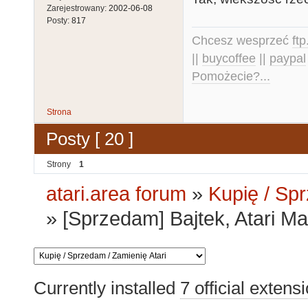
Zarejestrowany:
2002-06-08
Posty:
817
Chcesz wesprzeć
ft
||
buycoffee
||
paypal
Pomożecie?...
Strona
Posty [ 20 ]
Strony
1
atari.area forum
»
Kupię / Sp
»
[Sprzedam] Bajtek, Atari Mag
Currently installed
7 official extens