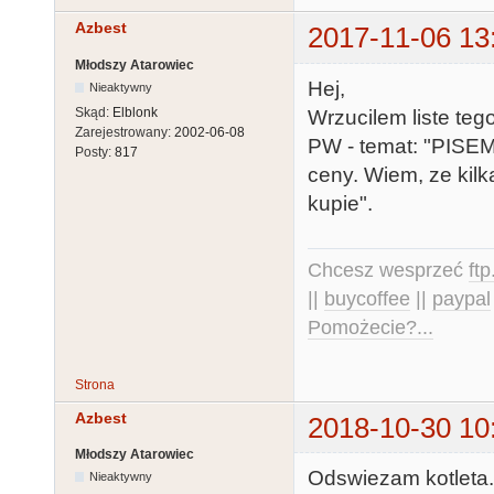
Azbest
2017-11-06 13
Młodszy Atarowiec
Hej,
Nieaktywny
Skąd:
Elblonk
Wrzucilem liste te
Zarejestrowany:
2002-06-08
PW - temat: "PISEMK
Posty:
817
ceny. Wiem, ze kilk
kupie".
Chcesz wesprzeć
ft
||
buycoffee
||
paypal
Pomożecie?...
Strona
Azbest
2018-10-30 10
Młodszy Atarowiec
Odswiezam kotleta
Nieaktywny