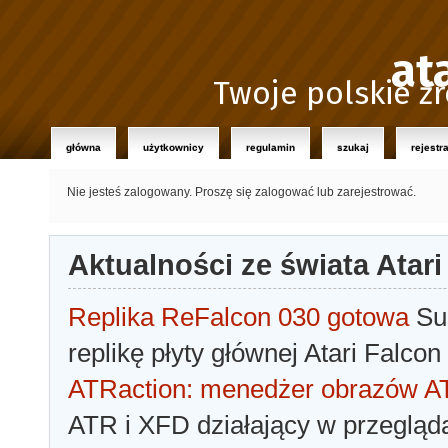
at
Twoje polskie źr
główna
użytkownicy
regulamin
szukaj
rejestr
Nie jesteś zalogowany.
Proszę się zalogować lub zarejestrować.
Aktualności ze świata Atari
Replika ReFalcon 030 gotowa
Sua
replikę płyty głównej Atari Falcon
ATRaction: menedżer obrazów 
ATR i XFD działający w przegląda