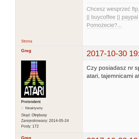
Chcesz wesprzeć
ft
||
buycoffee
||
paypal
Pomożecie?...
Strona
Greg
2017-10-30 19
Czy posiadasz nr s
atari, tajemnicami ata
Pretendent
Nieaktywny
Skąd:
Otrębusy
Zarejestrowany:
2014-05-24
Posty:
172
Greg