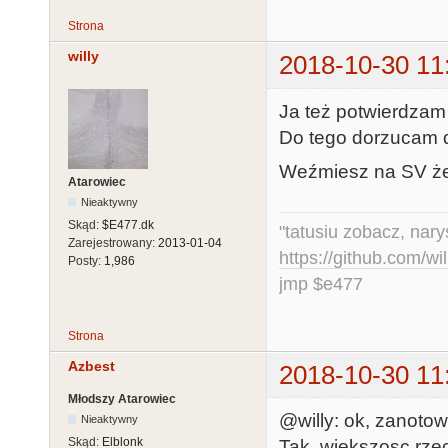
Strona
willy
2018-10-30 11
Ja też potwierdzam
Do tego dorzucam d
Weźmiesz na SV że
Atarowiec
Nieaktywny
Skąd:
$E477.dk
"tatusiu zobacz, nar
Zarejestrowany:
2013-01-04
https://github.com/
Posty:
1,986
jmp $e477
Strona
Azbest
2018-10-30 11
Młodszy Atarowiec
@willy: ok, zanotow
Nieaktywny
Skąd:
Elblonk
Tak, wiekszosc rze