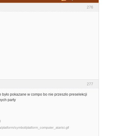
276
277
nie było pokazane w compo bo nie przeszło preselekcji
nych party
l