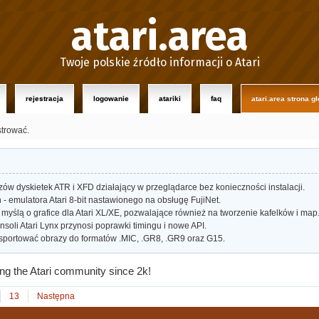
atari.area
Twoje polskie źródło informacji o Atari
rejestracja
logowanie
atariki
faq
atari.area strona g
strować.
w dyskietek ATR i XFD działający w przeglądarce bez konieczności instalacji.
- emulatora Atari 8-bit nastawionego na obsługę FujiNet.
myślą o grafice dla Atari XL/XE, pozwalające również na tworzenie kafelków i map
oli Atari Lynx przynosi poprawki timingu i nowe API.
portować obrazy do formatów .MIC, .GR8, .GR9 oraz G15.
ting the Atari community since 2k!
13
Następna