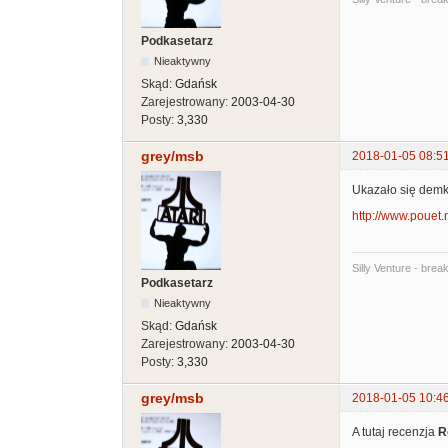
Podkasetarz
Nieaktywny
Skąd:
Gdańsk
Zarejestrowany:
2003-04-30
Posty:
3,330
grey/msb
2018-01-05 08:5
Ukazało się demk
http://www.pouet
Silly Venture - brea
Podkasetarz
Nieaktywny
Skąd:
Gdańsk
Zarejestrowany:
2003-04-30
Posty:
3,330
grey/msb
2018-01-05 10:4
A tutaj recenzja
R