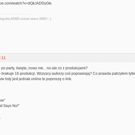
tube.com/watch?v=dQkJADDyGts
king the ATARI scene since 2000 ! :)
4:11
 po party, święta, nowy rok... no ale co z produkcjami?
że brakuje 16 produkcji. Wszyscy autorzy coś poprawiają? Co prawda patrzyłem tyl
n/w listy jest jednak online to poproszę o link.
ive"
st Says No!"
"