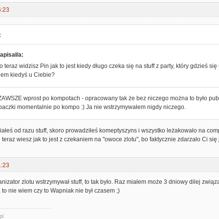
6:23
:
apisał/a:
 teraz widzisz Pin jak to jest kiedy długo czeka się na stuff z party, który gdzieś się
iem kiedyś u Ciebie?
 ZAWSZE wprost po kompotach - opracowany tak że bez niczego można to było publi
paczki momentalnie po kompo :) Ja nie wstrzymywałem nigdy niczego.
iałeś od razu stuff, skoro prowadziłeś komeptyszyns i wszystko leżakowało na comp
 teraz wiesz jak to jest z czekaniem na "owoce zlotu", bo faktycznie zdarzało Ci się
1:23
ganizator zlotu wstrzymywał stuff, to tak było. Raz miałem może 3 dniowy dilej związ
, to nie wiem czy to Wapniak nie był czasem ;)
pl