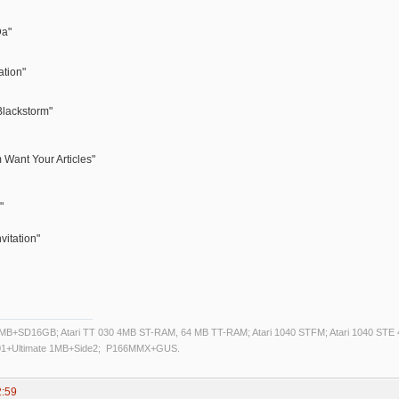
Da"
ation"
 Blackstorm"
 Want Your Articles"
"
nvitation"
14MB+SD16GB; Atari TT 030 4MB ST-RAM, 64 MB TT-RAM; Atari 1040 STFM; Atari 1040 ST
001+Ultimate 1MB+Side2; P166MMX+GUS.
2:59