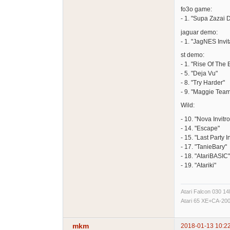
fo3o game:
- 1. "Supa Zazai 
jaguar demo:
- 1. "JagNES Invit
st demo:
- 1. "Rise Of The
- 5. "Deja Vu"
- 8. "Try Harder"
- 9. "Maggie Team
Wild:
- 10. "Nova Invitro
- 14. "Escape"
- 15. "Last Party I
- 17. "TanieBary"
- 18. "AtariBASIC"
- 19. "Atariki"
Atari Falcon 030 
Atari 65 XE+CA-2
mkm
2018-01-13 10:2