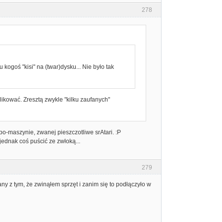
278
 u kogoś "kisi" na (twar)dysku... Nie było tak
kować. Zresztą zwykle "kilku zaufanych"
o-maszynie, zwanej pieszczotliwe srAtari. :P
 jednak coś puścić ze zwłoką...
279
any z tym, że zwinąłem sprzęt i zanim się to podłączyło w