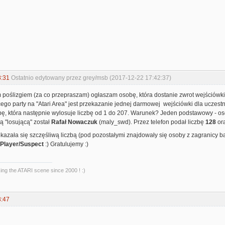
8:31
Ostatnio edytowany przez grey/msb (2017-12-22 17:42:37)
m poślizgiem (za co przepraszam) ogłaszam osobę, która dostanie zwrot wejściówki
go party na "Atari Area" jest przekazanie jednej darmowej wejściówki dla uczest
bę, która następnie wylosuje liczbę od 1 do 207. Warunek? Jeden podstawowy - o
bą "losującą" został
Rafał Nowaczuk
(maly_swd). Przez telefon podał liczbę
128
ora
kazała się szczęśliwą liczbą (pod pozostałymi znajdowały się osoby z zagranicy bą
Player/Suspect
:) Gratulujemy :)
king the ATARI scene since 2000 ! :)
3:47