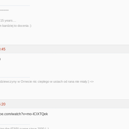
=====
15 years....
 bardziej to docenia :)
8:45
)
dziewczyny w Ornecie nic cieplego w ustach od rana nie mialy:) <>
5:20
tube.com/watch?v=mo-IClXTQek
king the ATARI scene since 2000 ! :)