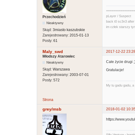
================
pLayer / Suspect
Przechodzień
back t0 sc3n3 after 
Nieaktywny
im człek starszy tym
Skąd:
3miasto kaszubskie
Zarejestrowany:
2015-01-13
Posty:
61
Maly_swd
2017-12-22 23:2
Młodszy Atarowiec
Całe życie drugi ;
Nieaktywny
Skąd:
Warszawa
Gratulacje!
Zarejestrowany:
2003-07-01
Posty:
572
My tu gadu gadu, a 
Strona
grey/msb
2018-01-02 10:3
https://www.you
Silly Venture - brea