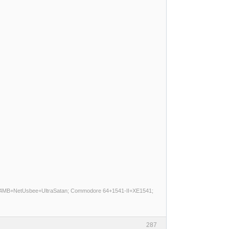
E 4MB+NetUsbee+UltraSatan; Commodore 64+1541-II+XE1541;
287