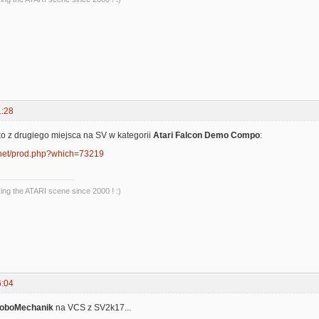
1:28
o z drugiego miejsca na SV w kategorii
Atari Falcon Demo Compo
:
.net/prod.php?which=73219
king the ATARI scene since 2000 ! :)
6:04
oboMechanik
na VCS z SV2k17...