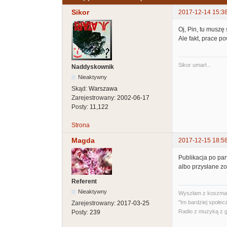
Sikor
2017-12-14 15:3
Oj, Pin, tu muszę 
Ale fakt, prace po
Sikor umarł...
Naddyskownik
Nieaktywny
Skąd:
Warszawa
Zarejestrowany:
2002-06-17
Posty:
11,122
Strona
Magda
2017-12-15 18:5
Publikacja po par
albo przysłane zos
Referent
Nieaktywny
Wyszłam z koszmar
"Im bardziej społec
Zarejestrowany:
2017-03-25
Radio z muzyką z 
Posty:
239