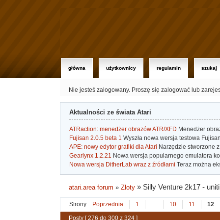
główna
użytkownicy
regulamin
szukaj
Nie jesteś zalogowany.
Proszę się zalogować lub zareje
Aktualności ze świata Atari
ATRaction: menedżer obrazów ATR/XFD
Menedżer obrazó
Fujisan 2.0.5 beta 1
Wyszła nowa wersja testowa Fujisan 
APE: nowy edytor grafiki dla Atari
Narzędzie stworzone z 
Gearlynx 1.2.21
Nowa wersja popularnego emulatora kons
Nowa wersja DitherLab wraz z źródłami
Teraz można eks
»
Silly Venture 2k17 - uni
atari.area forum
»
Zloty
Strony
Poprzednia
1
…
10
11
12
Posty [ 276 do 300 z 324 ]