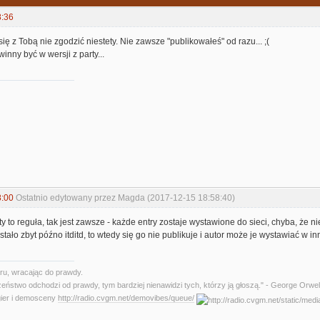
8:36
się z Tobą nie zgodzić niestety. Nie zawsze "publikowałeś" od razu... ;(
winny być w wersji z party...
8:00
Ostatnio edytowany przez Magda (2017-12-15 18:58:40)
ty to reguła, tak jest zawsze - każde entry zostaje wystawione do sieci, chyba, że 
tało zbyt późno itditd, to wtedy się go nie publikuje i autor może je wystawiać w in
u, wracając do prawdy.
zeństwo odchodzi od prawdy, tym bardziej nienawidzi tych, którzy ją głoszą." - George Orwel
gier i demosceny
http://radio.cvgm.net/demovibes/queue/