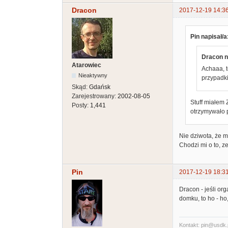
Dracon
2017-12-19 14:3
Pin napisał/a
Dracon n
Atarowiec
Achaaa, to
Nieaktywny
przypadk
Skąd:
Gdańsk
Zarejestrowany:
2002-08-05
Stuff miałem
Posty:
1,441
otrzymywało 
Nie dziwota, że m
Chodzi mi o to, ze
Pin
2017-12-19 18:3
Dracon - jeśli or
domku, to ho - ho
Kontakt: pin@usdk.