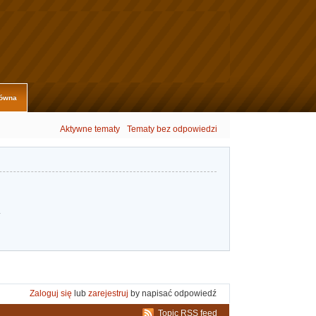
łówna
Aktywne tematy
Tematy bez odpowiedzi
.
Zaloguj się
lub
zarejestruj
by napisać odpowiedź
Topic RSS feed