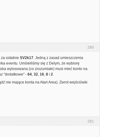
280
 za ostatnie
SV2k17
. Jedną z zasad umieszczenia
nika eventu. Umówiliśmy się z Delym, że wybiorę
soba wylosowana (co zrozumiałe) musi mieć konto na
z "dodatkowe" -
64
,
32
,
16
,
8
i
2
.
dź nie mające konta na Atari Area). Zwrot wejściówki
281