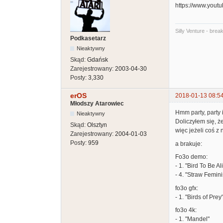
https://www.you
Silly Venture - brea
Podkasetarz
Nieaktywny
Skąd:
Gdańsk
Zarejestrowany:
2003-04-30
Posty:
3,330
erOS
2018-01-13 08:5
Młodszy Atarowiec
Hmm party, party i
Nieaktywny
Doliczyłem się, 
Skąd:
Olsztyn
więc jeżeli coś z 
Zarejestrowany:
2004-01-03
Posty:
959
a brakuje:
Fo3o demo:
- 1. "Bird To Be Al
- 4. "Straw Femini
fo3o gfx:
- 1. "Birds of Prey
fo3o 4k:
- 1. "Mandel"