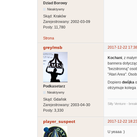
Dziad Borowy
Nieaktywny
Skąd:
Kraków
Zarejestrowany:
2002-03-09
Posty:
11,780
Strona
grey/msb
2017-12-22 17:3
Kochani
, z mały
bannera dotyczące
"bezstronną" oso
"Atari Area". Oso
Dopiero
dwójka
o
Podkasetarz
otrzymuje kolega
Nieaktywny
Skąd:
Gdańsk
Silly Venture - brea
Zarejestrowany:
2003-04-30
Posty:
3,330
player_suspect
2017-12-22 18:2
U yeaaa :)