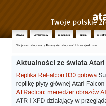
at
Twoje polskie źr
główna
użytkownicy
regulamin
szukaj
rejestr
Nie jesteś zalogowany.
Proszę się zalogować lub zarejestrować.
Aktualności ze świata Atari
Replika ReFalcon 030 gotowa
Sua
replikę płyty głównej Atari Falcon
ATRaction: menedżer obrazów 
ATR i XFD działający w przegląda