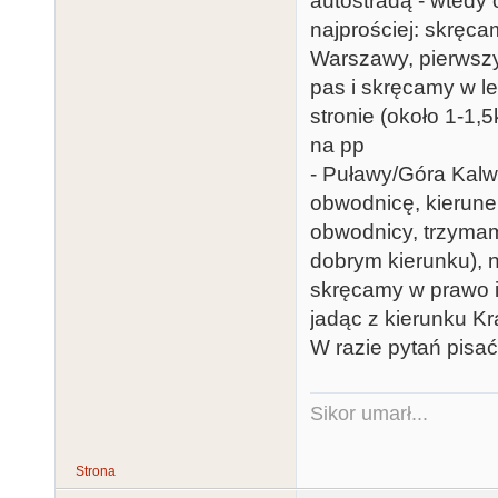
autostradą - wtedy 
najprościej: skręc
Warszawy, pierwsz
pas i skręcamy w le
stronie (około 1-1,
na pp
- Puławy/Góra Kalw
obwodnicę, kierune
obwodnicy, trzymam
dobrym kierunku), 
skręcamy w prawo i
jadąc z kierunku K
W razie pytań pisać
Sikor umarł...
Strona