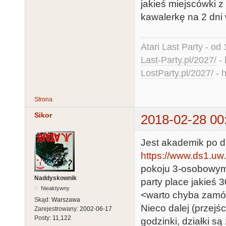
jakieś miejscówki z
kawalerkę na 2 dni 
Atari Last Party - od 
Last-Party.pl/2027/
-
LostParty.pl/2027/
-
h
Strona
Sikor
2018-02-28 00
Jest akademik po dru
https://www.ds1.uw.
pokoju 3-osobowym 3
Naddyskownik
party place jakieś 
Nieaktywny
<warto chyba zamó
Skąd:
Warszawa
Nieco dalej (przejś
Zarejestrowany:
2002-06-17
Posty:
11,122
godzinki, działki s