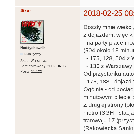
Sikor
2018-02-25 08
Doszły mnie wieści,
z dojazdem, więc ki
- na party place m
Naddyskownik
(504 około 15 minut
Nieaktywny
- 175, 128, 504 z 
Skąd:
Warszawa
- 136 z Warszawy 
Zarejestrowany:
2002-06-17
Posty:
11,122
Od przystanku auto
- 175, 188 - dojazd 
Ogólnie - od pocią
minutowym bilecie 
Z drugiej strony (o
metro (SGH - stacj
tramwaju 17 (przys
(Rakowiecka Sankt