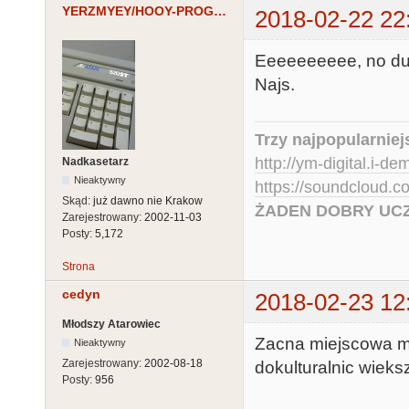
YERZMYEY/HOOY-PROGRAM
2018-02-22 22
Eeeeeeeeee, no duż
Najs.
Trzy najpopularniej
http://ym-digital.i-de
Nadkasetarz
Nieaktywny
https://soundcloud.
Skąd:
już dawno nie Krakow
ŻADEN DOBRY UCZ
Zarejestrowany:
2002-11-03
Posty:
5,172
Strona
cedyn
2018-02-23 12
Młodszy Atarowiec
Zacna miejscowa mi
Nieaktywny
Zarejestrowany:
2002-08-18
dokulturalnic wieksz
Posty:
956