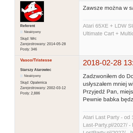
Zawsze można w sa
Atari 65XE + LDW S
Referent
Nieaktywny
Ultimate Cart + Multi
Skąd:
Wrc
Zarejestrowany:
2014-05-28
Posty:
346
Vasco/Tristesse
2018-02-28 13
Starszy Atarowiec
Zadzwoniłem do Dom
Nieaktywny
Skąd:
Opalenica
usłyszałem mniej w
Zarejestrowany:
2002-03-12
Przyjedź Pan, miejs
Posty:
2,886
Pewnie babka będzie
Atari Last Party - od 
Last-Party.pl/2027/
-
LostParty.pl/2027/
-
h