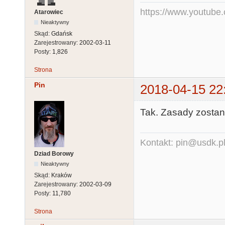
https://www.youtub
Atarowiec
Nieaktywny
Skąd:
Gdańsk
Zarejestrowany:
2002-03-11
Posty:
1,826
Strona
Pin
2018-04-15 22
Tak. Zasady zostan
Kontakt: pin@usdk.p
Dziad Borowy
Nieaktywny
Skąd:
Kraków
Zarejestrowany:
2002-03-09
Posty:
11,780
Strona