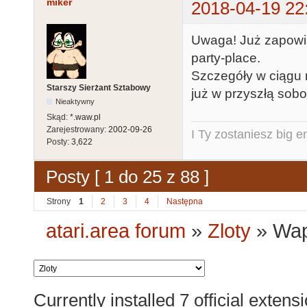
miker
2018-04-19 22
Uwaga! Już zapowi
party-place.
Szczegóły w ciągu 
Starszy Sierżant Sztabowy
już w przyszłą sobo
Nieaktywny
Skąd:
*.waw.pl
Zarejestrowany:
2002-09-26
I Ty zostaniesz big e
Posty:
3,622
Posty [ 1 do 25 z 88 ]
Strony
1
2
3
4
Następna
atari.area forum
»
Zloty
»
Wap
Currently installed
7 official extens