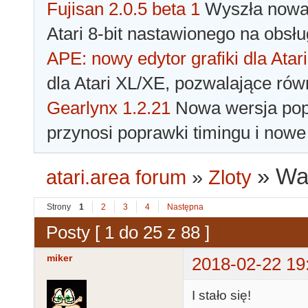
Fujisan 2.0.5 beta 1
Wyszła nowa 
Atari 8-bit nastawionego na obsłu
APE: nowy edytor grafiki dla Atari
dla Atari XL/XE, pozwalające rów
Gearlynx 1.2.21
Nowa wersja popu
przynosi poprawki timingu i nowe
»
Wa
atari.area forum
»
Zloty
Strony
1
2
3
4
Następna
Posty [ 1 do 25 z 88 ]
miker
2018-02-22 19
I stało się!