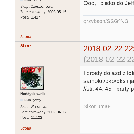
Ooo, i blisko do Jeff
Skąd:
Częstochowa
Zarejestrowany:
2003-05-15
Posty:
1,427
grzybson/SSG^NG
Strona
Sikor
2018-02-22 22
(2018-02-22 22
I prosty dojazd z l
samolot/pkp/pks i ja
//str. 44, 45 - party 
Naddyskownik
Nieaktywny
Sikor umarł...
Skąd:
Warszawa
Zarejestrowany:
2002-06-17
Posty:
11,122
Strona