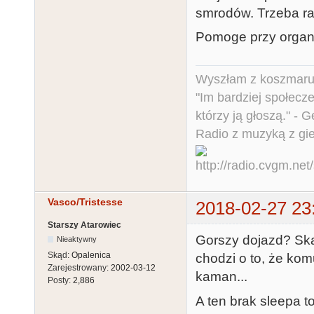
smrodów. Trzeba rad
Pomoge przy organiz
Wyszłam z koszmaru,
"Im bardziej społecz
którzy ją głoszą." - 
Radio z muzyką z gi
Vasco/Tristesse
2018-02-27 23
Starszy Atarowiec
Gorszy dojazd? Ską
Nieaktywny
Skąd:
Opalenica
chodzi o to, że kom
Zarejestrowany:
2002-03-12
kaman...
Posty:
2,886
A ten brak sleepa t