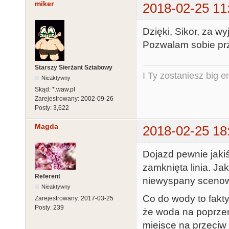
miker
2018-02-25 11
Dzięki, Sikor, za wy
Pozwalam sobie prz
Starszy Sierżant Sztabowy
I Ty zostaniesz big e
Nieaktywny
Skąd:
*.waw.pl
Zarejestrowany:
2002-09-26
Posty:
3,622
Magda
2018-02-25 18
Dojazd pewnie jakiś
zamknięta linia. Ja
Referent
niewyspany scenowi
Nieaktywny
Co do wody to fakty
Zarejestrowany:
2017-03-25
Posty:
239
że woda na poprzen
miejsce na przeciw