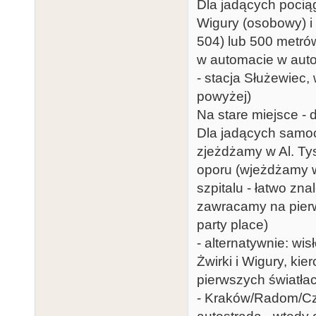
Dla jadących pociąg
Wigury (osobowy) i 
504) lub 500 metrów
w automacie w aut
- stacja Służewiec,
powyżej)
Na stare miejsce - 
Dla jadących samo
zjeżdżamy w Al. Ty
oporu (wjeżdżamy w
szpitalu - łatwo zn
zawracamy na pierw
party place)
- alternatywnie: wi
Żwirki i Wigury, ki
pierwszych światła
- Kraków/Radom/Czę