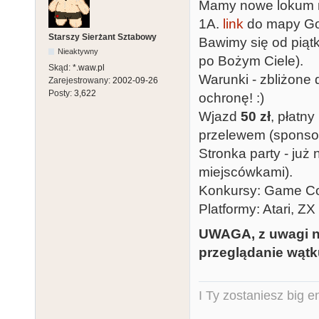
Mamy nowe lokum n
1A.
link
do mapy Go
Starszy Sierżant Sztabowy
Bawimy się od piąt
Nieaktywny
po Bożym Ciele).
Skąd:
*.waw.pl
Warunki - zbliżone
Zarejestrowany:
2002-09-26
Posty:
3,622
ochronę! :)
Wjazd
50 zł
, płatn
przelewem (sponsorz
Stronka party - już
miejscówkami).
Konkursy: Game C
Platformy: Atari, Z
UWAGA, z uwagi n
przeglądanie wąt
I Ty zostaniesz big e