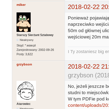
miker
2018-02-22 20
Ponieważ pojawiają 
naprzeciwko wejścia
50m od głównej ulic
Starszy Sierżant Sztabowy
wejściowej 20m ma
Nieaktywny
Skąd:
*.waw.pl
Zarejestrowany:
2002-09-26
I Ty zostaniesz big e
Posty:
3,622
grzybson
2018-02-22 21
grzybson (201
No, jeżeli jeszcze 
studni to miejscówk
W tym PDFie pod ko
Atarowiec
content/uploads/201
Nieaktywny