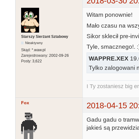
2018-03-30 20
Witam ponownie!
Mało czasu na wszy
Sikor sklecił pre-in
Starszy Sierżant Sztabowy
Nieaktywny
Tyle, smacznego!. :
Skąd:
*.waw.pl
Zarejestrowany:
2002-09-26
WAPPRE.XEX
19.
Posty:
3,622
Tylko zalogowani m
I Ty zostaniesz big e
Fox
2018-04-15 20
Gadu gadu o tramw
jakieś są przewidz