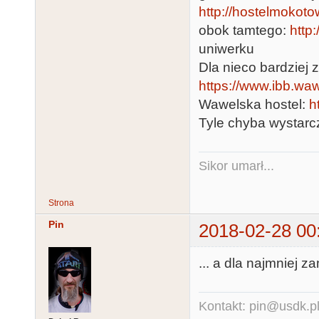
http://hostelmokoto
obok tamtego:
http
uniwerku
Dla nieco bardziej 
https://www.ibb.waw
Wawelska hostel:
h
Tyle chyba wystarcz
Sikor umarł...
Strona
Pin
2018-02-28 00
... a dla najmniej z
Kontakt: pin@usdk.p