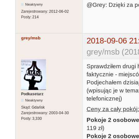
@Grey: Dzięki za po
Nieaktywny
Zarejestrowany:
2012-06-02
Posty:
214
grey/msb
2018-09-06 21
grey/msb (201
Sprawdziłem drugi 
faktycznie - miejscó
Podjechałem dzisia
(wpisując je w tem
Podkasetarz
telefonicznej)
Nieaktywny
Skąd:
Gdańsk
Ceny za cały pokój:
Zarejestrowany:
2003-04-30
Posty:
3,330
Pokoje 2 osobow
119 zł)
Pokoje 2 osobow