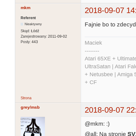
mkm
2018-09-07 14
Referent
Fajnie bo to zdecy
Nieaktywny
Skąd:
Łódź
Zarejestrowany:
2011-09-02
Maciek
Posty:
443
--------
Atari 65XE + Ultima
UltraSatan | Atari 
+ Netusbee | Amiga 
+ CF
Strona
grey/msb
2018-09-07 22
@mkm: :)
@all: Na stronie
SV