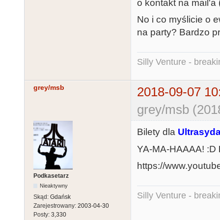
o kontakt na mail'a
No i co myślicie o
na party? Bardzo p
Silly Venture - break
grey/msb
2018-09-07 10
grey/msb (201
Bilety dla
Ultrasyd
YA-MA-HAAAA! :D
https://www.youtu
Podkasetarz
Nieaktywny
Silly Venture - break
Skąd:
Gdańsk
Zarejestrowany:
2003-04-30
Posty:
3,330