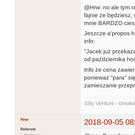
@Hrw: no ale tym 
fajnie że będziesz
mnie BARDZO cies
Jeszcze a'propos ho
info:
"Jacek już przekaz
od października hos
Info że cena zawier
ponieważ "para" się
zamieszanie przep
Silly Venture - break
Hrw
2018-09-05 08
Referent