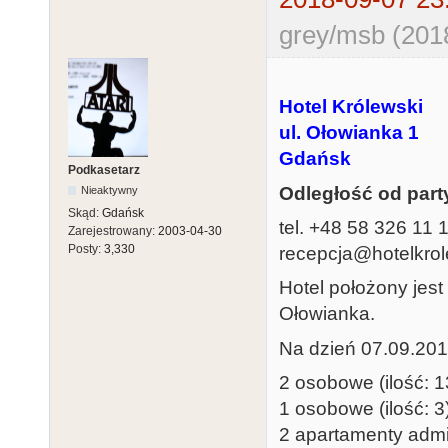
grey/msb (201
Hotel Królewski
ul. Ołowianka 1
Gdańsk
Podkasetarz
Odległość od part
Nieaktywny
Skąd:
Gdańsk
tel. +48 58 326 11 
Zarejestrowany:
2003-04-30
Posty:
3,330
recepcja@hotelkrol
Hotel położony jes
Ołowianka.
Na dzień 07.09.201
2 osobowe (ilość: 13
1 osobowe (ilość: 3)
2 apartamenty admir