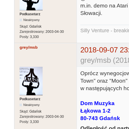
m.in. demo na Atari
Słowacji.
Podkasetarz
Nieaktywny
Skąd:
Gdańsk
Silly Venture - break
Zarejestrowany:
2003-04-30
Posty:
3,330
grey/msb
2018-09-07 23
grey/msb (201
Oprócz wynegocjow
Town" oraz "Moon" 
w następujących ho
Podkasetarz
Dom Muzyka
Nieaktywny
Łąkowa 1-2
Skąd:
Gdańsk
Zarejestrowany:
2003-04-30
80-743 Gdańsk
Posty:
3,330
Odległość od part