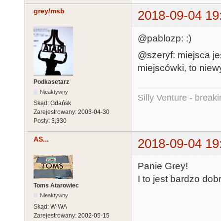
grey/msb
2018-09-04 19
@pablozp: :)
@szeryf: miejsca jes
miejscówki, to niew
Podkasetarz
Nieaktywny
Silly Venture - break
Skąd:
Gdańsk
Zarejestrowany:
2003-04-30
Posty:
3,330
AS...
2018-09-04 19
Panie Grey!
I to jest bardzo dob
Toms Atarowiec
Nieaktywny
Skąd:
W-WA
Zarejestrowany:
2002-05-15