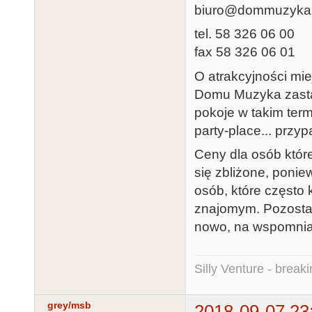
biuro@dommuzyka.
tel. 58 326 06 00
fax 58 326 06 01
O atrakcyjności mi
Domu Muzyka zastan
pokoje w takim ter
party-place... przy
Ceny dla osób któr
się zbliżone, ponie
osób, które często 
znajomym. Pozostal
nowo, na wspomnia
Silly Venture - break
grey/msb
2018-09-07 23