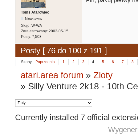
Pin, pakuj płetwy na
Toms Atarowiec
Nieaktywny
Skąd:
W-WA
Zarejestrowany:
2002-05-15
Posty:
7,503
Posty [ 76 do 100 z 191 ]
Strony
Poprzednia
1
2
3
4
5
6
7
8
atari.area forum
»
Zloty
»
Silly Venture 2k18 - 10th Ce
Currently installed
7 official extens
Wygenero