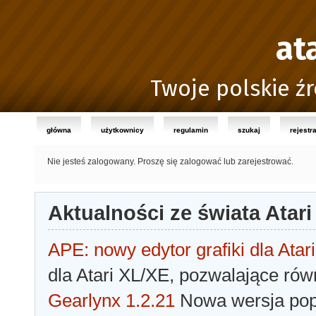
at
Twoje polskie źr
główna
użytkownicy
regulamin
szukaj
rejestr
Nie jesteś zalogowany.
Proszę się zalogować lub zarejestrować.
Aktualności ze świata Atari
APE: nowy edytor grafiki dla Atari
dla Atari XL/XE, pozwalające rów
Gearlynx 1.2.21
Nowa wersja popu