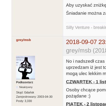
Aby uzyskać zniżkę
Śniadanie można za
Silly Venture - break
grey/msb
2018-09-07 23
grey/msb (201
No i nadszedł czas
uprzedzam iż jest 
mogą ulec lekkim m
CZWARTEK - 1 list
Podkasetarz
Nieaktywny
Osoby chcące pomóc
Skąd:
Gdańsk
pożądane :)
Zarejestrowany:
2003-04-30
Posty:
3,330
PIĄTEK - 2 listop