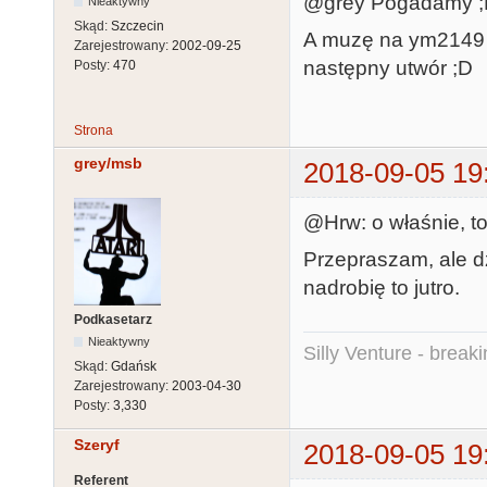
@grey Pogadamy 
Nieaktywny
Skąd:
Szczecin
A muzę na ym2149 s
Zarejestrowany:
2002-09-25
następny utwór ;D
Posty:
470
Strona
grey/msb
2018-09-05 19
@Hrw: o właśnie, t
Przepraszam, ale dzi
nadrobię to jutro.
Podkasetarz
Nieaktywny
Silly Venture - break
Skąd:
Gdańsk
Zarejestrowany:
2003-04-30
Posty:
3,330
Szeryf
2018-09-05 19
Referent