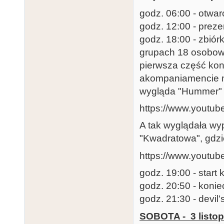
godz. 06:00 - otwar
godz. 12:00 - prez
godz. 18:00 - zbió
grupach 18 osobowy
pierwsza część kon
akompaniamencie m
wygląda "Hummer" 
https://www.yout
A tak wyglądała w
"Kwadratowa", gdzi
https://www.youtu
godz. 19:00 - start
godz. 20:50 - konie
godz. 21:30 - devil
SOBOTA - 3 listo