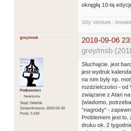
okrągłą 10-tą edycję
Silly Venture - break
grey/msb
2018-09-06 23
grey/msb (201
Słuchajcie, jest b
jest wydruk kalendar
na nim były np. mo
rozdzielczości - od 
Podkasetarz
związane z Atari na
Nieaktywny
(wiadomo, potrzeba
Skąd:
Gdańsk
Zarejestrowany:
2003-04-30
"nagrody" - zapewn
Posty:
3,330
Problemem jest to,
druku ok. 2 tygodni