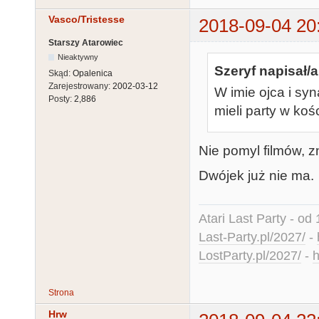
Vasco/Tristesse
2018-09-04 20
Starszy Atarowiec
Nieaktywny
Szeryf napisał/a
Skąd:
Opalenica
Zarejestrowany:
2002-03-12
W imie ojca i sy
Posty:
2,886
mieli party w kośc
Nie pomyl filmów, z
Dwójek już nie ma.
Atari Last Party - od 
Last-Party.pl/2027/
-
LostParty.pl/2027/
-
h
Strona
Hrw