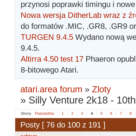
przynosi poprawki timingu i nowe
Nowa wersja DitherLab wraz z źr
do formatów .MIC, .GR8, .GR9 o
TURGEN 9.4.5
Wydano nową wer
9.4.5.
Altirra 4.50 test 17
Phaeron opubli
8-bitowego Atari.
atari.area forum
»
Zloty
»
Silly Venture 2k18 - 10t
Strony
Poprzednia
1
2
3
4
5
6
7
8
Posty [ 76 do 100 z 191 ]