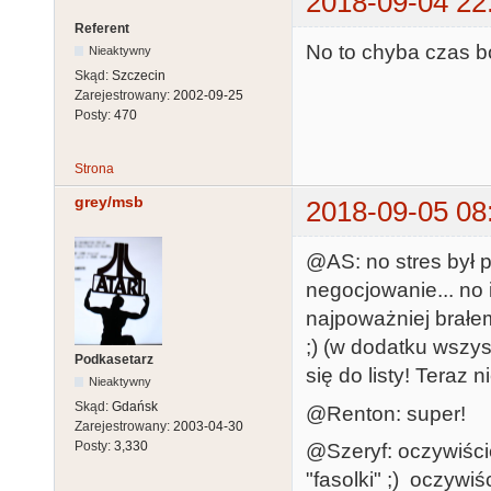
2018-09-04 22
Referent
No to chyba czas 
Nieaktywny
Skąd:
Szczecin
Zarejestrowany:
2002-09-25
Posty:
470
Strona
grey/msb
2018-09-05 08
@AS: no stres był p
negocjowanie... no 
najpoważniej brałem
;) (w dodatku wszy
Podkasetarz
się do listy! Teraz
Nieaktywny
Skąd:
Gdańsk
@Renton: super!
Zarejestrowany:
2003-04-30
Posty:
3,330
@Szeryf: oczywiście
"fasolki" ;) oczywiś