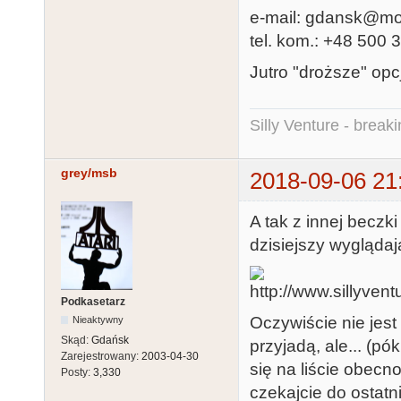
e-mail: gdansk@mo
tel. kom.: +48 500 
Jutro "droższe" op
Silly Venture - break
grey/msb
2018-09-06 21
A tak z innej beczk
dzisiejszy wyglądaj
Podkasetarz
Oczywiście nie jest
Nieaktywny
Skąd:
Gdańsk
przyjadą, ale... (pó
Zarejestrowany:
2003-04-30
się na liście obecn
Posty:
3,330
czekajcie do ostatn