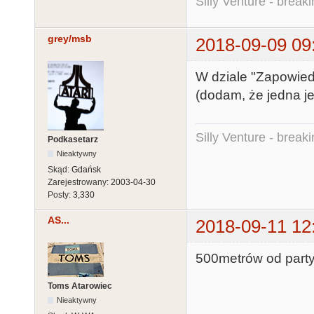
Silly Venture - break
grey/msb
2018-09-09 09
W dziale "Zapowiedz
(dodam, że jedna je
Silly Venture - break
Podkasetarz
Nieaktywny
Skąd:
Gdańsk
Zarejestrowany:
2003-04-30
Posty:
3,330
AS...
2018-09-11 12
500metrów od party 
Toms Atarowiec
Nieaktywny