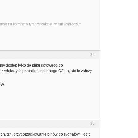
przyszła do mnie w tym Pancake-u i w nim wychodzi.""
34
amy dostęp tylko do pliku gotowego do
ez większych przeróbek na innego GAL-a, ale to zależy
PW.
35
qn, tzn. przyporządkowanie pinów do sygnałów i logic