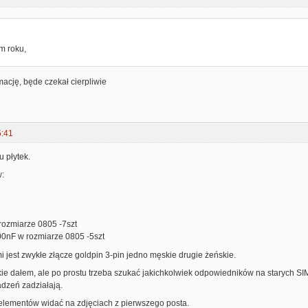
:
m roku,
mację, będe czekał cierpliwie
5:41
u płytek.
:
D
D
 rozmiarze 0805 -7szt
00nF w rozmiarze 0805 -5szt
 jest zwykłe złącze goldpin 3-pin jedno męskie drugie żeńskie.
ie dałem, ale po prostu trzeba szukać jakichkolwiek odpowiedników na starych SIM
dzeń zadziałają.
lementów widać na zdjęciach z pierwszego posta.