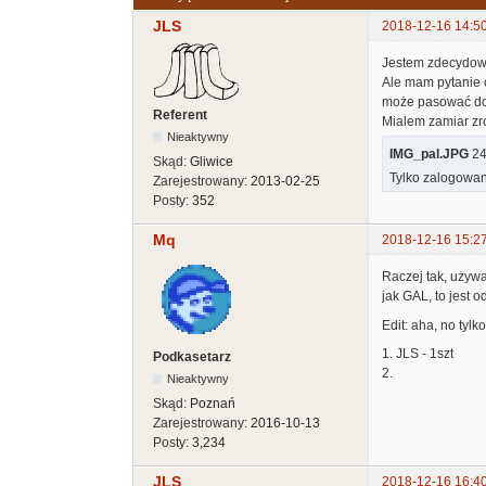
JLS
2018-12-16 14:5
Jestem zdecydow
Ale mam pytanie 
może pasować do
Referent
Mialem zamiar zro
Nieaktywny
IMG_pal.JPG
249
Skąd:
Gliwice
Tylko zalogowan
Zarejestrowany:
2013-02-25
Posty:
352
Mq
2018-12-16 15:2
Raczej tak, używa
jak GAL, to jest
Edit: aha, no tyl
1. JLS - 1szt
Podkasetarz
2.
Nieaktywny
Skąd:
Poznań
Zarejestrowany:
2016-10-13
Posty:
3,234
JLS
2018-12-16 16:4