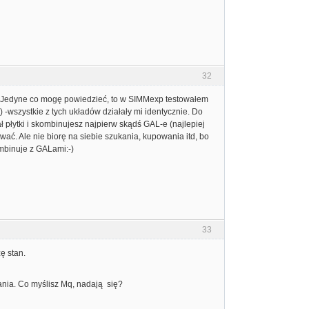
32
p. Jedyne co mogę powiedzieć, to w SIMMexp testowałem
wszystkie z tych układów działały mi identycznie. Do
płytki i skombinujesz najpierw skądś GAL-e (najlepiej
ć. Ale nie biorę na siebie szukania, kupowania itd, bo
ombinuje z GALami:-)
33
ę stan.
ia. Co myślisz Mq, nadają się?