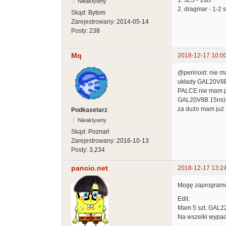
Nieaktywny
2. dragmar - 1-2 s
Skąd:
Bytom
Zarejestrowany:
2014-05-14
Posty:
238
Mq
2018-12-17 10:0
@perinoid: nie m
układy GAL20V8B 
PALCE nie mam pr
GAL20V8B 15ns), 
za dużo mam już n
Podkasetarz
Nieaktywny
Skąd:
Poznań
Zarejestrowany:
2016-10-13
Posty:
3,234
pancio.net
2018-12-17 13:2
Mogę zaprogramow
Edit.
Mam 5 szt. GAL22
Na wszelki wypad