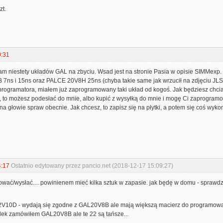
zt.
0:31
am niestety układów GAL na zbyciu. Wsad jest na stronie Pasia w opisie SIMMex
7ns i 15ns oraz PALCE 20V8H 25ns (chyba takie same jak wrzucił na zdjęciu JLS) -
ogramatora, miałem już zaprogramowany taki układ od kogoś. Jak będziesz chciał 
to możesz podesłać do mnie, albo kupić z wysyłką do mnie i mogę Ci zaprogramowa
a głowie spraw obecnie. Jak chcesz, to zapisz się na płytki, a potem się coś wyk
4:17
Ostatnio edytowany przez pancio.net (2018-12-17 15:09:27)
ać/wysłać.... powinienem mieć kilka sztuk w zapasie. jak będę w domu - sprawdz
V10D - wydają się zgodne z GAL20V8B ale mają większą macierz do programowan
ek zamówiłem GAL20V8B ale te 22 są tańsze...