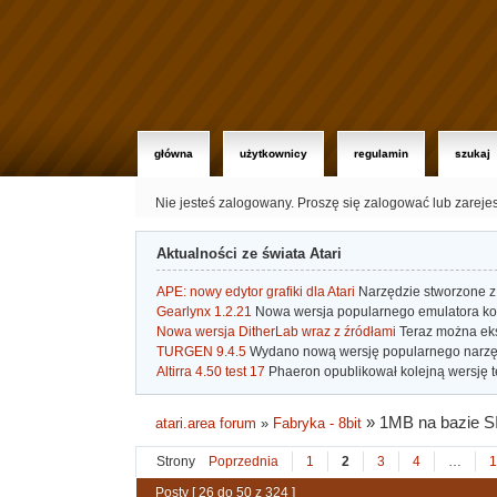
główna
użytkownicy
regulamin
szukaj
Nie jesteś zalogowany.
Proszę się zalogować lub zareje
Aktualności ze świata Atari
APE: nowy edytor grafiki dla Atari
Narzędzie stworzone z 
Gearlynx 1.2.21
Nowa wersja popularnego emulatora kons
Nowa wersja DitherLab wraz z źródłami
Teraz można eks
TURGEN 9.4.5
Wydano nową wersję popularnego narzę
Altirra 4.50 test 17
Phaeron opublikował kolejną wersję t
»
1MB na bazie S
atari.area forum
»
Fabryka - 8bit
Strony
Poprzednia
1
2
3
4
…
1
Posty [ 26 do 50 z 324 ]