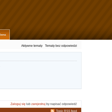
łówna
Aktywne tematy
Tematy bez odpowiedzi
.
Zaloguj się
lub
zarejestruj
by napisać odpowiedź
Topic RSS feed