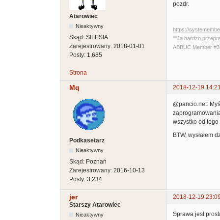
pozdr.
Atarowiec
Nieaktywny
https://systememb
Skąd:
SILESIA
""Ja bardzo przepr
Zarejestrowany:
2018-01-01
ABBUC Member #319
Posty:
1,685
Strona
Mq
2018-12-19 14:2
@pancio.net: Myśl
zaprogramowania,
wszystko od tego 
BTW, wysłałem dzi
Podkasetarz
Nieaktywny
Skąd:
Poznań
Zarejestrowany:
2016-10-13
Posty:
3,234
jer
2018-12-19 23:0
Starszy Atarowiec
Sprawa jest pros
Nieaktywny