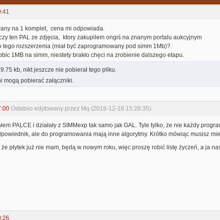
0:41
any na 1 komplet, cena mi odpowiada.
czy ten PAL ze zdjęcia, ktory zakupilem ongiś na znanym portalu aukcyjnym
 tego rozszerzenia (miał być zaprogramowany pod simm 1Mb)?.
bic 1MB na simm, niestety brakło chęci na zrobienie dalszego etapu.
.75 kb, nikt jeszcze nie pobierał tego pliku.
i mogą pobierać załączniki.
7:00
Ostatnio edytowany przez Mq (2018-12-16 15:28:35)
łem PALCE i działały z SIMMexp tak samo jak GAL. Tyle tylko, że nie każdy progra
 odpowiednik, ale do programowania mają inne algorytmy. Krótko mówiąc musisz mi
ko że płytek już nie mam, będą w nowym roku, więc proszę robić listę życzeń, a ja n
0:26