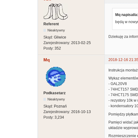
Mq napisał/a
będą w nowy
Referent
Nieaktywny
Dziekuję za infor
Skąd:
Gliwice
Zarejestrowany:
2013-02-25
Posty:
352
Mq
2018-12-16 21:3
Instrukcja montaż
Wykaz elementów
- GAL20V8
- 74HCT157 SM
Podkasetarz
- 74HCT175 SM
Nieaktywny
- rezystory 10k w
- kondensatory 1
Skąd:
Poznań
Zarejestrowany:
2016-10-13
Pomiędzy płytkami
Posty:
3,234
Pamięci widać jak
układzie wyprowa
Rozmieszczenie e