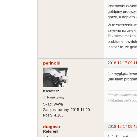
Podstawki zwykłe/
goldpiny precyzyj
górze, a dopiero 
W rozszerzeniu mo
sztywno na zwykł
Tak samo można zr
problemem wyluto
jest też to, że go
perinoid
2018-12-17 09:1
Jak wygląda kwes
(nie mam program
Kasetarz
Pamięć studenta ma
Nieaktywny
- Kilka(naście?) pud
Skąd:
W-wa
Zarejestrowany:
2015-11-20
Posty:
4,105
dragmar
2018-12-17 09:4
Referent
1. JLS - 1szt