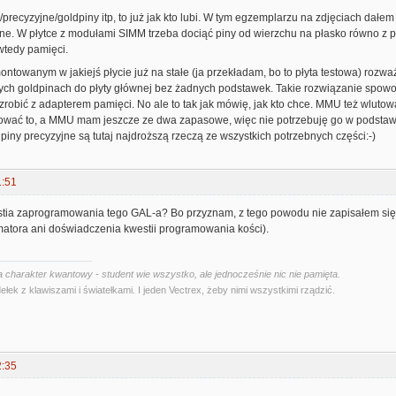
precyzyjne/goldpiny itp, to już jak kto lubi. W tym egzemplarzu na zdjęciach dałe
ne. W płytce z modułami SIMM trzeba dociąć piny od wierzchu na płasko równo z pł
wtedy pamięci.
ntowanym w jakiejś płycie już na stałe (ja przekładam, bo to płyta testowa) rozwa
ych goldpinach do płyty głównej bez żadnych podstawek. Takie rozwiązanie spowo
obić z adapterem pamięci. No ale to tak jak mówię, jak kto chce. MMU też wlutował
wać to, a MMU mam jeszcze ze dwa zapasowe, więc nie potrzebuję go w podstawce 
ldpiny precyzyjne są tutaj najdroższą rzeczą ze wszystkich potrzebnych części:-)
1:51
tia zaprogramowania tego GAL-a? Bo przyznam, z tego powodu nie zapisałem się 
atora ani doświadczenia kwestii programowania kości).
 charakter kwantowy - student wie wszystko, ale jednocześnie nic nie pamięta.
ełek z klawiszami i światełkami. I jeden Vectrex, żeby nimi wszystkimi rządzić.
2:35