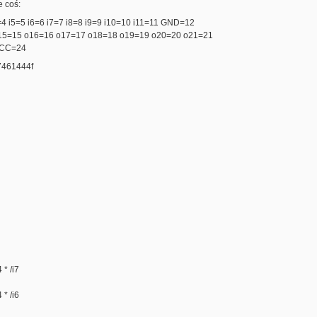
e coś:
4=4 i5=5 i6=6 i7=7 i8=8 i9=9 i10=10 i11=11 GND=12
o15=15 o16=16 o17=17 o18=18 o19=19 o20=20 o21=21
VCC=24
461444f
 * /i7
 * /i6