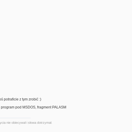
ś potraficie z tym zrobić :)
 program pod MSDOS, fragment PALASM
ycia nie obiecywał i słowa dotrzymał.