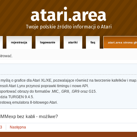
atari.area
Twoje polskie źródło informacji o Atari
rejestracja
logowanie
atariki
faq
atari.area strona g
strować.
myślą o grafice dla Atari XL/XE, pozwalające również na tworzenie kafelków i map
oli Atari Lynx przynosi poprawki timingu i nowe API.
portować obrazy do formatów .MIC, .GR8, .GR9 oraz G15.
dzia TURGEN 9.4.5.
estową emulatora 8-bitowego Atari.
IMMexp bez kabli - możliwe?
3
Następna