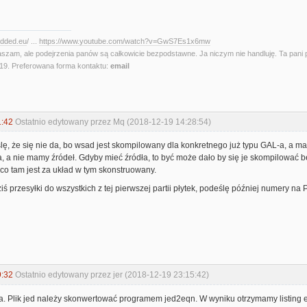
edded.eu
/ ...
https://www.youtube.com/watch?v=GwS7Es1x6mw
aszam, ale podejrzenia panów są całkowicie bezpodstawne. Ja niczym nie handluję. Ta pani 
. Preferowana forma kontaktu:
email
1:42
Ostatnio edytowany przez Mq (2018-12-19 14:28:54)
ę, że się nie da, bo wsad jest skompilowany dla konkretnego już typu GAL-a, a m
 a nie mamy źródeł. Gdyby mieć źródła, to być może dało by się je skompilować b
co tam jest za układ w tym skonstruowany.
ś przesyłki do wszystkich z tej pierwszej partii płytek, podeślę później numery na 
9:32
Ostatnio edytowany przez jer (2018-12-19 23:15:42)
ta. Plik jed należy skonwertować programem jed2eqn. W wyniku otrzymamy listing e