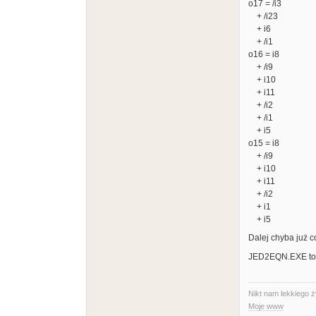
o17 = /i3
+ /i23
+ i6
+ /i1
o16 = i8
+ /i9
+ i10
+ i11
+ /i2
+ /i1
+ i5
o15 = i8
+ /i9
+ i10
+ i11
+ /i2
+ i1
+ i5
Dalej chyba już co
JED2EQN.EXE to
Nikt nam lekkiego ż
Moje www