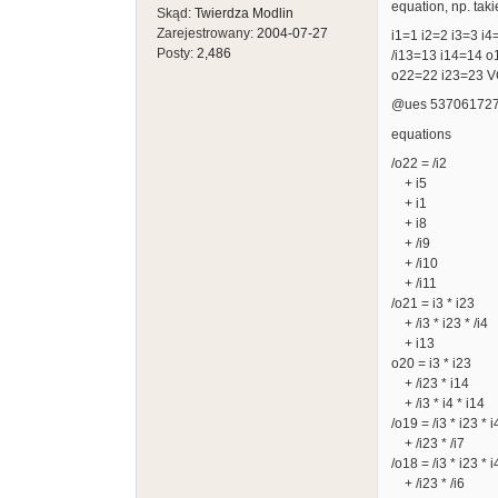
equation, np. taki
Skąd:
Twierdza Modlin
Zarejestrowany:
2004-07-27
i1=1 i2=2 i3=3 i
Posty:
2,486
/i13=13 i14=14 
o22=22 i23=23 
@ues 537061727
equations
/o22 = /i2
+ i5
+ i1
+ i8
+ /i9
+ /i10
+ /i11
/o21 = i3 * i23
+ /i3 * i23 * /i4
+ i13
o20 = i3 * i23
+ /i23 * i14
+ /i3 * i4 * i14
/o19 = /i3 * i23 * i4
+ /i23 * /i7
/o18 = /i3 * i23 * i4
+ /i23 * /i6