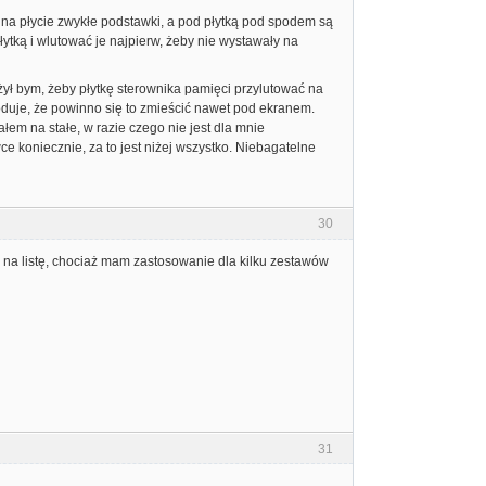
m na płycie zwykłe podstawki, a pod płytką pod spodem są
ytką i wlutować je najpierw, żeby nie wystawały na
żył bym, żeby płytkę sterownika pamięci przylutować na
duje, że powinno się to zmieścić nawet pod ekranem.
em na stałe, w razie czego nie jest dla mnie
koniecznie, za to jest niżej wszystko. Niebagatelne
30
na listę, chociaż mam zastosowanie dla kilku zestawów
31