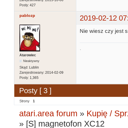
Posty:
427
pablozp
2019-02-12 07
Nie wiesz czy jest 
.
Atarowiec
Nieaktywny
Skąd:
Lublin
Zarejestrowany:
2014-02-09
Posty:
1,365
Posty [ 3 ]
Strony
1
atari.area forum
»
Kupię / Sp
»
[S] magnetofon XC12