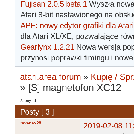
Fujisan 2.0.5 beta 1
Wyszła nowa 
Atari 8-bit nastawionego na obsłu
APE: nowy edytor grafiki dla Atari
dla Atari XL/XE, pozwalające rów
Gearlynx 1.2.21
Nowa wersja popu
przynosi poprawki timingu i nowe
atari.area forum
»
Kupię / Sp
»
[S] magnetofon XC12
Strony
1
Posty [ 3 ]
ravenax28
2019-02-08 11