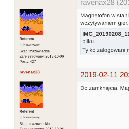
ravenax28 (20
Magnetofon w stanie
wczytywaniem gier,
IMG_20190208_11
Referent
pliku.
Nieaktywny
Tylko zalogowani m
Skąd:
mazowieckie
Zarejestrowany:
2013-10-06
Posty:
427
ravenax28
2019-02-11 20
Do zamknięcia. Ma
Referent
Nieaktywny
Skąd:
mazowieckie
Zarejestrowany:
2013-10-06