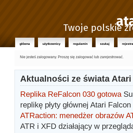
at
Twoje polskie źr
główna
użytkownicy
regulamin
szukaj
rejestr
Nie jesteś zalogowany.
Proszę się zalogować lub zarejestrować.
Aktualności ze świata Atari
Replika ReFalcon 030 gotowa
Sua
replikę płyty głównej Atari Falcon
ATRaction: menedżer obrazów 
ATR i XFD działający w przegląda