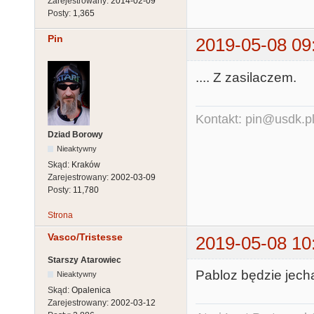
Zarejestrowany:
2014-02-09
Posty:
1,365
Pin
2019-05-08 09
.... Z zasilaczem.
Kontakt: pin@usdk.p
Dziad Borowy
Nieaktywny
Skąd:
Kraków
Zarejestrowany:
2002-03-09
Posty:
11,780
Strona
Vasco/Tristesse
2019-05-08 10
Starszy Atarowiec
Pabloz będzie jec
Nieaktywny
Skąd:
Opalenica
Zarejestrowany:
2002-03-12