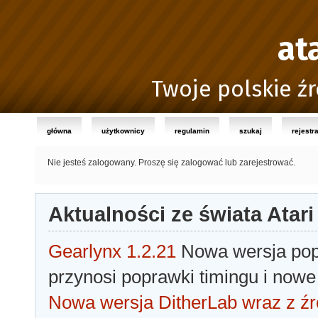
at
Twoje polskie źr
główna
użytkownicy
regulamin
szukaj
rejestr
Nie jesteś zalogowany.
Proszę się zalogować lub zarejestrować.
Aktualności ze świata Atari
Gearlynx 1.2.21
Nowa wersja popu
przynosi poprawki timingu i nowe
Nowa wersja DitherLab wraz z źr