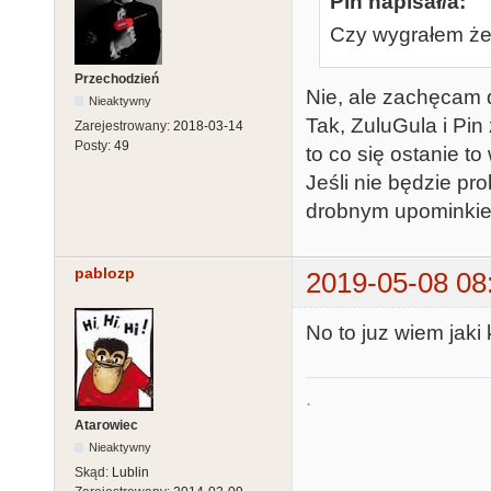
Pin napisał/a:
Czy wygrałem żet
Przechodzień
Nie, ale zachęcam d
Nieaktywny
Tak, ZuluGula i Pin
Zarejestrowany:
2018-03-14
Posty:
49
to co się ostanie t
Jeśli nie będzie pr
drobnym upominkiem
pablozp
2019-05-08 08
No to juz wiem jaki
.
Atarowiec
Nieaktywny
Skąd:
Lublin