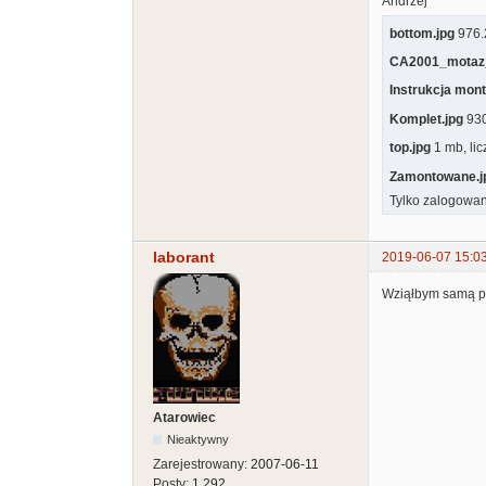
Andrzej
bottom.jpg
976.2
CA2001_motaz
Instrukcja mon
Komplet.jpg
930
top.jpg
1 mb, li
Zamontowane.j
Tylko zalogowan
laborant
2019-06-07 15:0
Wziąłbym samą pł
Atarowiec
Nieaktywny
Zarejestrowany:
2007-06-11
Posty:
1,292