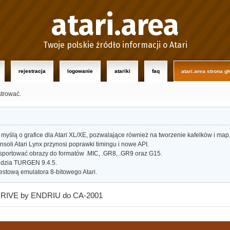
atari.area
Twoje polskie źródło informacji o Atari
rejestracja
logowanie
atariki
faq
atari.area strona g
strować.
myślą o grafice dla Atari XL/XE, pozwalające również na tworzenie kafelków i map
oli Atari Lynx przynosi poprawki timingu i nowe API.
portować obrazy do formatów .MIC, .GR8, .GR9 oraz G15.
dzia TURGEN 9.4.5.
estową emulatora 8-bitowego Atari.
RIVE by ENDRIU do CA-2001