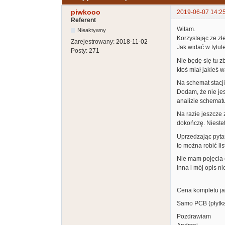
piwkooo
2019-06-07 14:2
Referent
Witam.
Nieaktywny
Korzystając ze zł
Zarejestrowany:
2018-11-02
Jak widać w tytul
Posty:
271
Nie będę się tu z
ktoś miał jakieś w
Na schemat stacji
Dodam, że nie jes
analizie schematu
Na razie jeszcze 
dokończę. Nieste
Uprzedzając pytan
to można robić lis
Nie mam pojęcia c
inna i mój opis n
Cena kompletu jak
Samo PCB (płytka t
Pozdrawiam