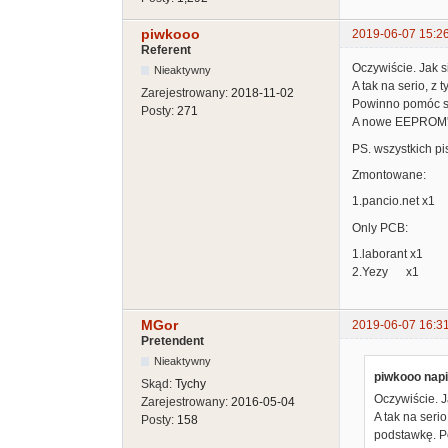
piwkooo
2019-06-07 15:2
Referent
Oczywiście. Jak si
Nieaktywny
A tak na serio, z
Zarejestrowany:
2018-11-02
Powinno pomóc s
Posty:
271
A nowe EEPROM'y 
PS. wszystkich pi
Zmontowane:
1.pancio.net x1
Only PCB:
1.laborant x1
2.Yezy x1
MGor
2019-06-07 16:3
Pretendent
Nieaktywny
piwkooo napi
Skąd:
Tychy
Oczywiście. Ja
Zarejestrowany:
2016-05-04
A tak na seri
Posty:
158
podstawkę. P