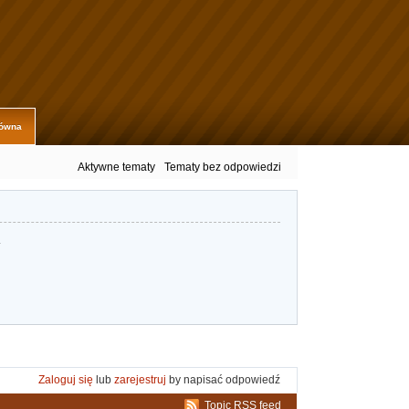
łówna
Aktywne tematy
Tematy bez odpowiedzi
.
Zaloguj się
lub
zarejestruj
by napisać odpowiedź
Topic RSS feed