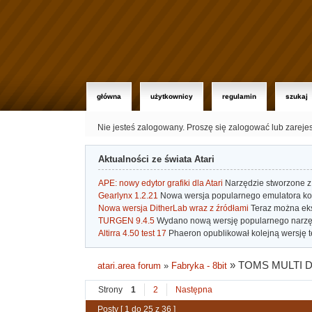
główna
użytkownicy
regulamin
szukaj
Nie jesteś zalogowany.
Proszę się zalogować lub zareje
Aktualności ze świata Atari
APE: nowy edytor grafiki dla Atari
Narzędzie stworzone z 
Gearlynx 1.2.21
Nowa wersja popularnego emulatora kons
Nowa wersja DitherLab wraz z źródłami
Teraz można eks
TURGEN 9.4.5
Wydano nową wersję popularnego narzę
Altirra 4.50 test 17
Phaeron opublikował kolejną wersję t
»
TOMS MULTI D
atari.area forum
»
Fabryka - 8bit
Strony
1
2
Następna
Posty [ 1 do 25 z 36 ]