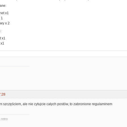
ane:
net x1
 1
wy x 2
:
t x1
 x1
7:28
m szczęściem, ale nie cytujcie całych postów, to zabronione regulaminem
 retro