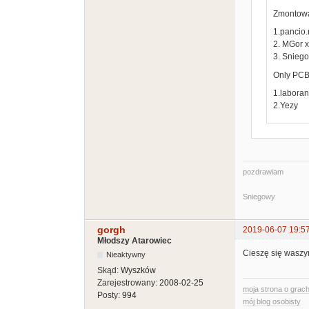
Zmontow
1.pancio.
2. MGor x
3. Sniego
Only PCB
1.laboran
2.Yezy
pozdrawiam
Sniegowy
gorgh
2019-06-07 19:5
Młodszy Atarowiec
Cieszę się waszy
Nieaktywny
Skąd:
Wyszków
Zarejestrowany:
2008-02-25
moja strona o grach
Posty:
994
mój blog osobisty