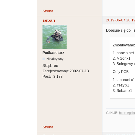
Strona
seban
2019-06-07 20:1
Dopsuję się do lis
Zmontowane:
Podkasetarz
1. pancio.net
2. MGor x1
Nieaktywny
3. Sniegowy 
Skąd:
-oo
Zarejestrowany:
2002-07-13
Only PCB:
Posty:
3,188
1. laborant x1
2. Yezy x1
3. Seban x1
GitHUB:
https://git
Strona