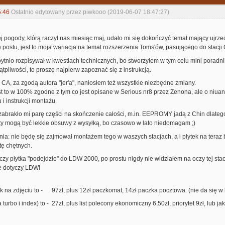
5:46
Ostatnio edytowany przez piwkooo (2019-06-07 18:47:27)
ej pogody, którą raczył nas miesiąc maj, udało mi się dokończyć temat mający ujrze
e postu, jest to moja wariacja na temat rozszerzenia Toms'ów, pasującego do stacji
bytnio rozpisywał w kwestiach technicznych, bo stworzyłem w tym celu mini poradn
ątpliwości, to proszę najpierw zapoznać się z instrukcją.
 CA, za zgodą autora "jer'a", naniosłem też wszystkie niezbędne zmiany.
t to w 100% zgodne z tym co jest opisane w Serious nr8 przez Zenona, ale o niua
 i instrukcji montażu.
zabrakło mi parę części na skończenie całości, m.in. EEPROMY jadą z Chin dlatego 
ty mogą być lekkie obsuwy z wysyłką, bo czasowo w lato niedomagam ;)
ia: nie będę się zajmował montażem tego w waszych stacjach, a i płytek na teraz
tę chętnych.
zy płytka "podejdzie" do LDW 2000, po prostu nigdy nie widziałem na oczy tej stacj
ie dotyczy LDW!
 na zdjęciu to - 97zł, plus 12zł paczkomat, 14zł paczka pocztowa. (nie da się w l
urbo i index) to - 27zł, plus list polecony ekonomiczny 6,50zł, priorytet 9zł, lub j