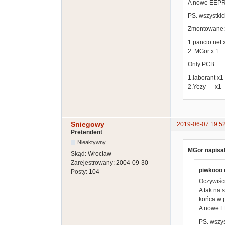
A nowe EEPRO
PS. wszystkic
Zmontowane:
1.pancio.net 
2. MGor x 1
Only PCB:
1.laborant x1
2.Yezy x1
Sniegowy
2019-06-07 19:5
Pretendent
Nieaktywny
MGor napisał
Skąd:
Wrocław
Zarejestrowany:
2004-09-30
piwkooo 
Posty:
104
Oczywiści
A tak na 
końca w 
A nowe EE
PS. wszys