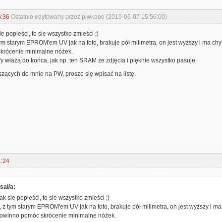
6:36
Ostatnio edytowany przez piwkooo (2019-06-07 15:56:00)
e popieści, to sie wszystko zmieści ;)
 tym starym EPROM'em UV jak na foto, brakuje pół milimetra, on jest wyższy i ma c
krócenie minimalne nóżek.
włażą do końca, jak np. ten SRAM ze zdjęcia i pięknie wszystko pasuje.
szących do mnie na PW, proszę się wpisać na listę.
1:24
sał/a:
k sie popieści, to sie wszystko zmieści ;)
o, z tym starym EPROM'em UV jak na foto, brakuje pół milimetra, on jest wyższy i 
owinno pomóc skrócenie minimalne nóżek.