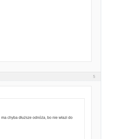
5
 i ma chyba dłuższe odnóża, bo nie włazi do