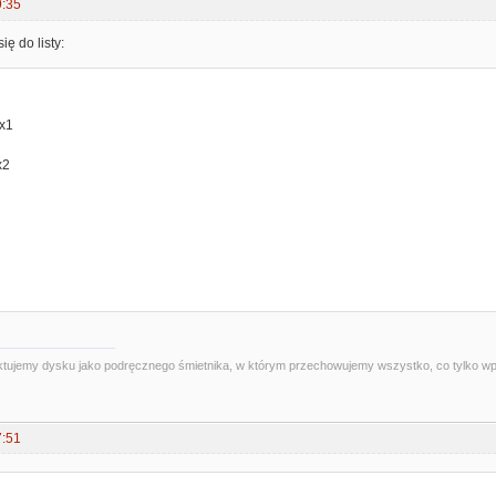
9:35
ię do listy:
 x1
x2
 traktujemy dysku jako podręcznego śmietnika, w którym przechowujemy wszystko, co tylko 
7:51