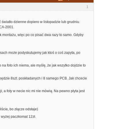
1
ć światło dzienne dopiero w listopadzie lub grudniu.
 CA-2001.
ik montażu, więc po co pisać dwa razy to samo. Gdyby
nsach może podyskutujemy jak ktoś o coś zapyta, po
na foto ich niema, ale myślę, że jak wszytko dojdzie to
 będzie 8szt. poskładanych i 8 samego PCB. Jak chcecie
i, a foty w necie nic mi nie mówią. Na pewno płyta jest
iście, bo złącze odstaje)
ak wyżej paczkomat 12zł.