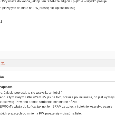
M'y włażą do końca, jak np. ten SRAM ze zdjęcia i pięknie wszystko pasuje.
h piszących do mnie na PW, proszę się wpisać na listę.
x1
2:21
/a:
napisał/a:
e. Jak sie popieści, to sie wszystko zmieści ;)
serio, z tym starym EPROM'em UV jak na foto, brakuje pół milimetra, on jest wyższy
podstawkę. Powinno pomóc skrócenie minimalne nóżek.
PROM'y włażą do końca, jak np. ten SRAM ze zdjęcia i pięknie wszystko pasuje.
tkich piszących do mnie na PW, proszę się wpisać na listę.