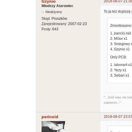
Gzynio
2019-06-07 21:3
Młodszy Atarowiec
To ja też dopiszę s
Nieaktywny
Skąd:
Pruszków
Zarejestrowany:
2007-02-23
Zmontowane:
Posty:
643
1. pancio.net
2. MGor x1
3. Sniegowy 
4. Gzynio x1
Only PCB:
1. laborant x1
2. Yezy x1
3. Seban x1
"...Jeśli więc nie
zapasem..."
perinoid
2019-06-07 23:0