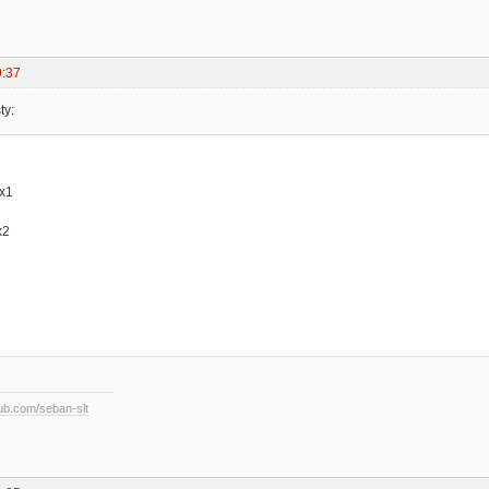
9:37
ty:
 x1
x2
hub.com/seban-slt