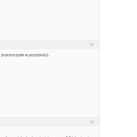
31
przezroczyste w przyszłości).
32