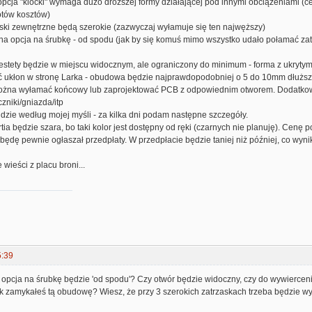
 opcja "klocki" wymaga dużo droższej formy działającej pod innymi obciążeniami (
otów kosztów)
aski zewnętrzne będą szerokie (zazwyczaj wyłamuje się ten najwęższy)
lna opcja na śrubkę - od spodu (jak by się komuś mimo wszystko udało połamać z
iestety będzie w miejscu widocznym, ale ograniczony do minimum - forma z ukryty
ić ukłon w stronę Larka - obudowa będzie najprawdopodobniej o 5 do 10mm dłuższa
ożna wyłamać końcowy lub zaprojektować PCB z odpowiednim otworem. Dodatkowe
czniki/gniazda/itp
jdzie według mojej myśli - za kilka dni podam następne szczegóły.
tia będzie szara, bo taki kolor jest dostępny od ręki (czarnych nie planuję). Cenę
będę pewnie ogłaszał przedpłaty. W przedpłacie będzie taniej niż później, co wyni
 wieści z placu broni...
5:39
e opcja na śrubkę będzie 'od spodu'? Czy otwór będzie widoczny, czy do wywiercen
ek zamykałeś tą obudowę? Wiesz, że przy 3 szerokich zatrzaskach trzeba będzie wy