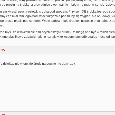
łem na myśli, żeby prowadnice takie po prostu spasowywały carta, nie na wcisk, tylk
lko po prostu na śrubkę, a prowadnice ewentualnie miałem na myśli w sensie, żeby s
iem kwestii psucia estetyki śrubką pod spodem. Przy serii XE śrubka jest pod spodem,
alny cart miał tam logo Atari, więc faktycznie popsuł by się wygląd, ale obudowy Sik
po prostu płaski pod spodem. Wiele cartów miało śrubkę i nawet te oryginalne z 
suło.
ła myśl, że w kwestii nie psujących estetyki śrubek, to mogą one być w takich cien
czy inne plastikowe zabawki - ale to już tak tylko wspominam odbiegając nieco od te
2:35
 dzisiejszy nie wiem, do środy na pewno nie dam rady.