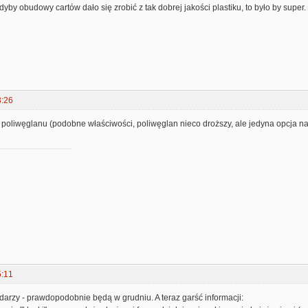
dyby obudowy cartów dało się zrobić z tak dobrej jakości plastiku, to było by super.
3:26
poliwęglanu (podobne właściwości, poliwęglan nieco droższy, ale jedyna opcja na 
5:11
ydarzy - prawdopodobnie będą w grudniu. A teraz garść informacji: