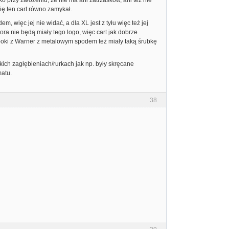
o przy założeniu, że nie ma ani zatrzasków, ani też nie
ię ten cart równo zamykał.
 więc jej nie widać, a dla XL jest z tyłu więc też jej
ora nie będą miały tego logo, więc cart jak dobrze
epoki z Warner z metalowym spodem też miały taką śrubkę
kich zagłębieniach/rurkach jak np. były skręcane
matu.
38