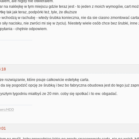
ałem, ale nigdy nie otwierałem.
iar na naklejkę w tym miejscu gdzie teraz jest - to jeden z moich wymogów, cart możl
ytkę tak jak teraz, podpórki też, tyle, że dłuższe
 wchodzą w rachubę - wtedy śrubka konieczna, nie da sie ciasno zmontować carta be
e siły nacisku, nie zwróci mi się w życiu). Niestety wiele osób chce bez śrubki, inne 
 pytania - chętnie odpowiem.
6:18
ze rozwiązanie, które psuje całkowicie estetykę carta.
o da się pogodzić opcję ze śrubką i bez bo fabryczna obudowa jest do tego już zapr
zyszłym tygodniu miałbyś ze 20 min. coby się spotkać i to ew. obgadać.
ccwrc/HDD
9:01