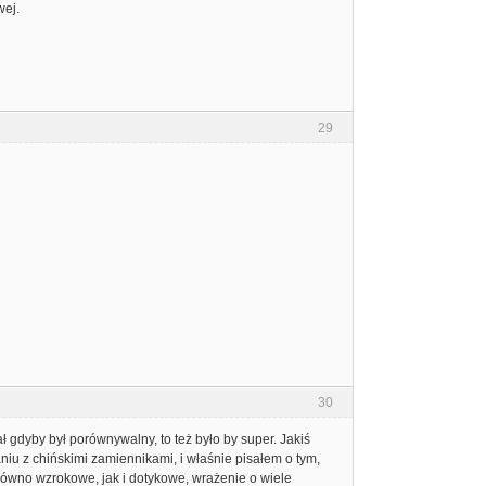
wej.
29
30
 gdyby był porównywalny, to też było by super. Jakiś
u z chińskimi zamiennikami, i właśnie pisałem o tym,
arówno wzrokowe, jak i dotykowe, wrażenie o wiele