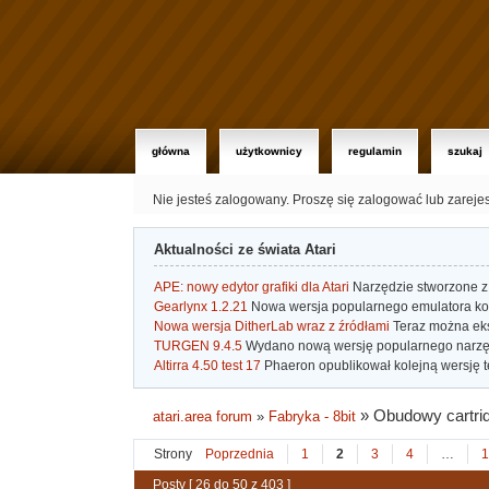
główna
użytkownicy
regulamin
szukaj
Nie jesteś zalogowany.
Proszę się zalogować lub zareje
Aktualności ze świata Atari
APE: nowy edytor grafiki dla Atari
Narzędzie stworzone z 
Gearlynx 1.2.21
Nowa wersja popularnego emulatora kons
Nowa wersja DitherLab wraz z źródłami
Teraz można eks
TURGEN 9.4.5
Wydano nową wersję popularnego narzę
Altirra 4.50 test 17
Phaeron opublikował kolejną wersję t
»
Obudowy cartri
atari.area forum
»
Fabryka - 8bit
Strony
Poprzednia
1
2
3
4
…
1
Posty [ 26 do 50 z 403 ]