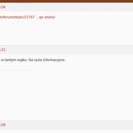
6:04
om/forums/topic/22767 ... ge-shells/
8:21
 w tamtym wątku. Na razie informacyjnie.
8:09