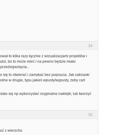
34
ał to kilka razy łącznie z wizualizacjami projektów i
udzi, bo to może mieć i na pewno będzie miało
rzedsięwzięcia...
o się to otwierać i zamykać bez popsucia. Jak zatrzaski
dne w drugie, typu jakieś wpusty/wypusty, żeby cart
dało się np wykorzystać oryginalne naklejki, lub tworzyć
35
suć z wierzchu