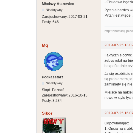
- Obudowa będzie
Młodszy Atarowiec
Pytania bardzo wa
Nieaktywny
Pytań jest więcej,
Zarejestrowany:
2017-03-21
Posty:
646
http://chomikuj.pl/
Mq
2019-07-25 13:0
Faktycznie ccwrc 
żebyś robił na bi
bezpośrednie prz
Ja się osobiście 
Podkasetarz
są problemem, to 
Nieaktywny
zamknięty się nie
Skąd:
Poznań
Miejsce na naklej
Zarejestrowany:
2016-10-13
nowe w stylu tych
Posty:
3,234
Sikor
2019-07-25 16:0
Odpowiadając:
1. Opcja na śrubk