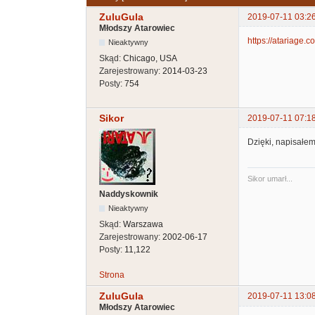
ZuluGula
2019-07-11 03:2
Młodszy Atarowiec
https://atariage.c
Nieaktywny
Skąd:
Chicago, USA
Zarejestrowany:
2014-03-23
Posty:
754
Sikor
2019-07-11 07:1
Dzięki, napisałem
Sikor umarł...
Naddyskownik
Nieaktywny
Skąd:
Warszawa
Zarejestrowany:
2002-06-17
Posty:
11,122
Strona
ZuluGula
2019-07-11 13:0
Młodszy Atarowiec