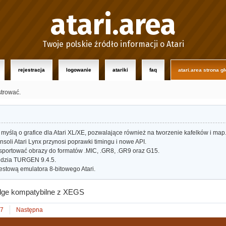
atari.area
Twoje polskie źródło informacji o Atari
rejestracja
logowanie
atariki
faq
atari.area strona g
strować.
myślą o grafice dla Atari XL/XE, pozwalające również na tworzenie kafelków i map
oli Atari Lynx przynosi poprawki timingu i nowe API.
portować obrazy do formatów .MIC, .GR8, .GR9 oraz G15.
dzia TURGEN 9.4.5.
estową emulatora 8-bitowego Atari.
dge kompatybilne z XEGS
7
Następna