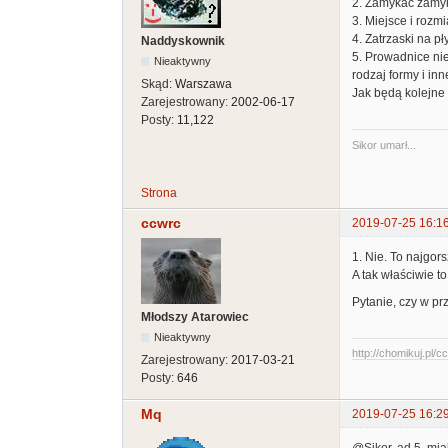
2. Zamykać zamyk
3. Miejsce i rozm
4. Zatrzaski na pł
Naddyskownik
5. Prowadnice nie
Nieaktywny
rodzaj formy i inn
Skąd:
Warszawa
Jak będą kolejne
Zarejestrowany:
2002-06-17
Posty:
11,122
Sikor umarł...
Strona
ccwrc
2019-07-25 16:1
1. Nie. To najgors
A tak właściwie t
Pytanie, czy w pr
Młodszy Atarowiec
Nieaktywny
http://chomikuj.pl/
Zarejestrowany:
2017-03-21
Posty:
646
Mq
2019-07-25 16:2