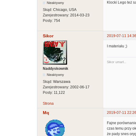
Klocki Lego też s
Nieaktywny
Skąd:
Chicago, USA
Zarejestrowany:
2014-03-23
Posty:
754
Sikor
2019-07-11 14:3
I materiału ;)
Sikor umarł...
Naddyskownik
Nieaktywny
Skąd:
Warszawa
Zarejestrowany:
2002-06-17
Posty:
11,122
Strona
Mq
2019-07-11 22:2
Fajne porównanie 
czas temu przy o
że pady snes oryg