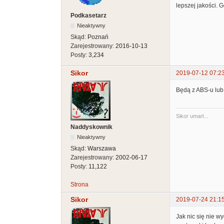
lepszej jakości. G
Podkasetarz
Nieaktywny
Skąd:
Poznań
Zarejestrowany:
2016-10-13
Posty:
3,234
Sikor
2019-07-12 07:2
Będą z ABS-u lub 
Sikor umarł...
Naddyskownik
Nieaktywny
Skąd:
Warszawa
Zarejestrowany:
2002-06-17
Posty:
11,122
Strona
Sikor
2019-07-24 21:1
Jak nic się nie w