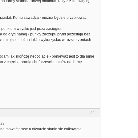
cena formy stabndardowej minimum razy 2,5 lub więcej -
atrzaski). Komu zawadza - można będzie przypiłować
m punktem wtrysku jest poza zasięgiem
 od oryginalnej - punkty zaczepu płytki pozostają bez
 miejsce można także wykorzystać w rozszerzeniach
 podam jak skończę negocjacje - ponieważ jest to dla mnie
ka z chęci zebrania choć części kosztów na formę
33
ia?
najmować prasę a otwarcie stanie się całkowicie