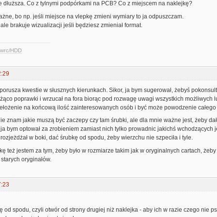
 dłuższa. Co z tylnymi podpórkami na PCB? Co z miejscem na naklejkę?
żne, bo np. jeśli miejsce na vlepkę zmieni wymiary to ja odpuszczam.
 ale brakuje wizualizacji jeśli będziesz zmieniał format.
ccwrc/HDD
2:29
porusza kwestie w słusznych kierunkach. Sikor, ja bym sugerował, żebyś pokonsultow
eżąco poprawki i wrzucał na fora biorąc pod rozwagę uwagi wszystkich możliwych l
ełożenie na końcową ilość zainteresowanych osób i być może powodzenie całego p
nie znam jakie muszą być zaczepy czy tam śrubki, ale dla mnie ważne jest, żeby dał
ja bym optował za zrobieniem zamiast nich tylko prowadnic jakichś wchodzących je
 rozjeżdżał w boki, dać śrubkę od spodu, żeby wierzchu nie szpeciła i tyle.
kę też jestem za tym, żeby było w rozmiarze takim jak w oryginalnych cartach, żeby 
 starych oryginałów.
7:23
ę od spodu, czyli otwór od strony drugiej niż naklejka - aby ich w razie czego nie p