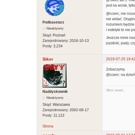
@Sikor, ad.5. mia
jest na wcisk, ty
@ccwrc, nie rozum
nie widać. Orygin
Podkasetarz
rozumiem będzie 
Nieaktywny
i estetyki to nie p
Skąd:
Poznań
Jeszcze mnie nasz
Zarejestrowany:
2016-10-13
joysticki, pady, 
Posty:
3,234
Sikor
2019-07-25 19:4
Zobaczymy.
@ccwrc: na dzień
Sikor umarł...
Naddyskownik
Nieaktywny
Skąd:
Warszawa
Zarejestrowany:
2002-06-17
Posty:
11,122
Strona