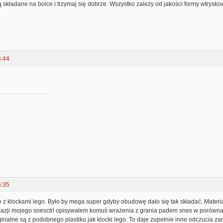
ą składane na bolce i trzymaj się dobrze. Wszystko zależy od jakości formy wtrysko
6:44
6:35
z klockami lego. Było by mega super gdyby obudowę dało się tak składać. Materiał
kazji mojego snesctrl opisywałem komuś wrażenia z grania padem snes w porównani
inalne są z podobnego plastiku jak klocki lego. To daje zupełnie inne odczucia z