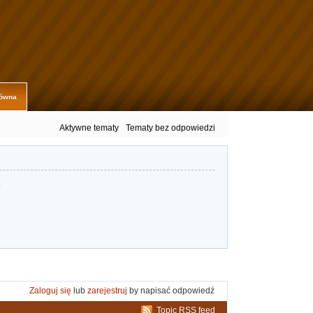
łówna
Aktywne tematy
Tematy bez odpowiedzi
.
Zaloguj się
lub
zarejestruj
by napisać odpowiedź
Topic RSS feed