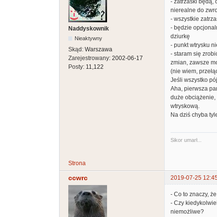
- zatrzaski będą,
nierealne do zwr
- wszystkie zatrz
- będzie opcjona
Naddyskownik
dziurkę
Nieaktywny
- punkt wtrysku n
Skąd:
Warszawa
- staram się zrob
Zarejestrowany:
2002-06-17
zmian, zawsze m
Posty:
11,122
(nie wiem, przełą
Jeśli wszystko pó
Aha, pierwsza par
duże obciążenie, 
wtryskową.
Na dziś chyba tyle
Sikor umarł...
Strona
ccwrc
2019-07-25 12:4
- Co to znaczy, ż
- Czy kiedykolwi
niemożliwe?