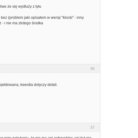
iwe że się wydłuży z tyłu
z (problem jaki opisałem w wersji "klocki" - inny
z - i nie ma złotego środka
36
ojektowana, kwestia dotyczy detali.
37