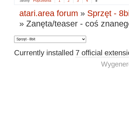
Strony
Poprzednia
1
2
3
4
5
atari.area forum
»
Sprzęt - 8bi
»
Zanęta/teaser - coś znaneg
Currently installed
7 official extens
Wygenero