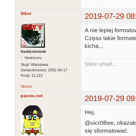
Sikor
2019-07-29 08
A nie lepiej forma
Częso takie formate
kicha...
Naddyskownik
Nieaktywny
Sikor umarł...
Skąd:
Warszawa
Zarejestrowany:
2002-06-17
Posty:
11,122
Strona
pancio.net
2019-07-29 09
Hej,
@uicr0Bee, okazało 
się sformatować.