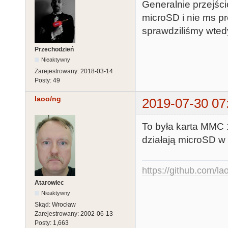
Generalnie przejści
microSD i nie ms pr
sprawdziliśmy wtedy
Przechodzień
Nieaktywny
Zarejestrowany:
2018-03-14
Posty:
49
laoo/ng
2019-07-30 07
To była karta MMC 1
działają microSD w
https://github.com/la
Atarowiec
Nieaktywny
Skąd:
Wrocław
Zarejestrowany:
2002-06-13
Posty:
1,663