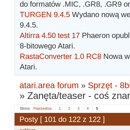
do formatów .MIC, .GR8, .GR9 o
TURGEN 9.4.5
Wydano nową wer
9.4.5.
Altirra 4.50 test 17
Phaeron opubli
8-bitowego Atari.
RastaConverter 1.0 RC8
Nowa wer
Atari.
atari.area forum
»
Sprzęt - 8bi
»
Zanęta/teaser - coś zna
Strony
Poprzednia
1
2
3
4
5
Posty [ 101 do 122 z 122 ]