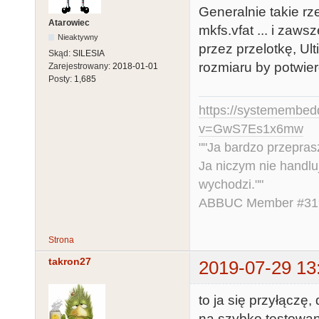
Generalnie takie rze
Atarowiec
mkfs.vfat ... i za
Nieaktywny
przez przelotkę, Ul
Skąd:
SILESIA
rozmiaru by potwie
Zarejestrowany:
2018-01-01
Posty:
1,685
https://systemembed
v=GwS7Es1x6mw
""Ja bardzo przepra
Ja niczym nie handlu
wychodzi.""
ABBUC Member #319.
Strona
takron27
2019-07-29 13
to ja się przyłączę,
na szybko testowane