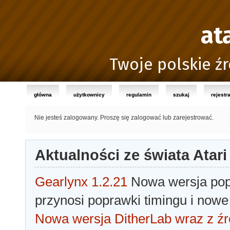
at
Twoje polskie źr
główna
użytkownicy
regulamin
szukaj
rejestr
Nie jesteś zalogowany.
Proszę się zalogować lub zarejestrować.
Aktualności ze świata Atari
Gearlynx 1.2.21
Nowa wersja popu
przynosi poprawki timingu i nowe
Nowa wersja DitherLab wraz z źr