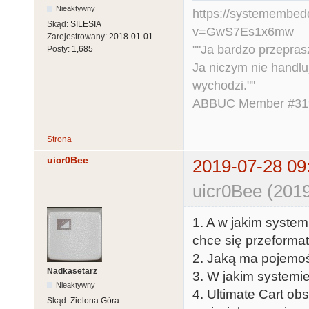
Nieaktywny
https://systemembed
Skąd:
SILESIA
v=GwS7Es1x6mw
Zarejestrowany:
2018-01-01
""Ja bardzo przepra
Posty:
1,685
Ja niczym nie handlu
wychodzi.""
ABBUC Member #319.
Strona
uicr0Bee
2019-07-28 09
uicr0Bee (2019
1. A w jakim system
chce się przeform
2. Jaką ma pojemo
Nadkasetarz
3. W jakim systemie
Nieaktywny
4. Ultimate Cart ob
Skąd:
Zielona Góra