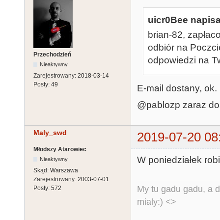
uicr0Bee napisa
brian-82, zapłac
odbiór na Poczci
Przechodzień
odpowiedzi na T
Nieaktywny
Zarejestrowany:
2018-03-14
Posty:
49
E-mail dostany, ok.
@pablozp zaraz do
Maly_swd
2019-07-20 08
Młodszy Atarowiec
W poniedziałek robi
Nieaktywny
Skąd:
Warszawa
Zarejestrowany:
2003-07-01
My tu gadu gadu, a d
Posty:
572
mialy:) <>