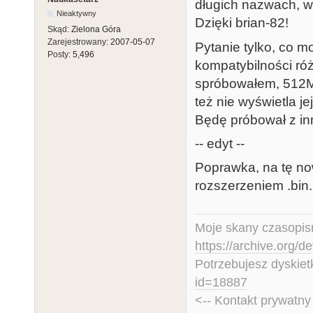
długich nazwach, w
Nieaktywny
Dzięki brian-82!
Skąd:
Zielona Góra
Zarejestrowany:
2007-05-07
Pytanie tylko, co 
Posty:
5,496
kompatybilności ró
spróbowałem, 512MB 
też nie wyświetla je
Będę próbował z in
-- edyt --
Poprawka, na tę now
rozszerzeniem .bin.
Moje skany czasopism
https://archive.org/d
Potrzebujesz dyskiet
id=18887
<-- Kontakt prywatn