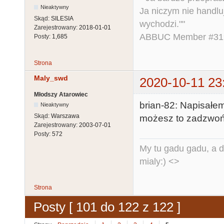
Nieaktywny
Ja niczym nie handlu
Skąd:
SILESIA
wychodzi.""
Zarejestrowany:
2018-01-01
ABBUC Member #319.
Posty:
1,685
Strona
Maly_swd
2020-10-11 23
Młodszy Atarowiec
brian-82: Napisałem
Nieaktywny
Skąd:
Warszawa
możesz to zadzwoń
Zarejestrowany:
2003-07-01
Posty:
572
My tu gadu gadu, a d
mialy:) <>
Strona
Posty [ 101 do 122 z 122 ]