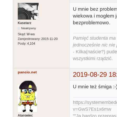
U mnie bez problem
wiekowa i mogłem ją
bezproblemowo.
Kasetarz
Nieaktywny
Skąd:
W-wa
Pamięć studenta ma c
Zarejestrowany:
2015-11-20
Posty:
4,104
jednocześnie nic nie
- Kilka(naście?) pude
wszystkimi rządzić.
pancio.net
2019-08-29 18
U mnie też śmiga :-
https://systemembed
v=GwS7Es1x6mw
""Ja bardzo przepra
Atarowiec