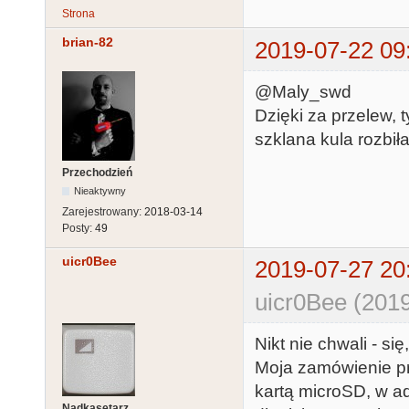
Strona
brian-82
2019-07-22 09
@Maly_swd
Dzięki za przelew, 
szklana kula rozbiła
Przechodzień
Nieaktywny
Zarejestrowany:
2018-03-14
Posty:
49
uicr0Bee
2019-07-27 20
uicr0Bee (2019
Nikt nie chwali - się
Moja zamówienie prz
kartą microSD, w a
Nadkasetarz