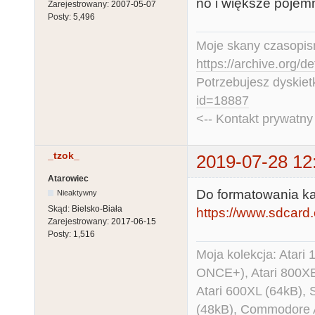
no i większe pojemn
Zarejestrowany:
2007-05-07
Posty:
5,496
Moje skany czasopism
https://archive.org/d
Potrzebujesz dyskiet
id=18887
<-- Kontakt prywatn
_tzok_
2019-07-28 12
Atarowiec
Do formatowania ka
Nieaktywny
Skąd:
Bielsko-Biała
https://www.sdcard.
Zarejestrowany:
2017-06-15
Posty:
1,516
Moja kolekcja: Atar
ONCE+), Atari 800X
Atari 600XL (64kB)
(48kB), Commodore