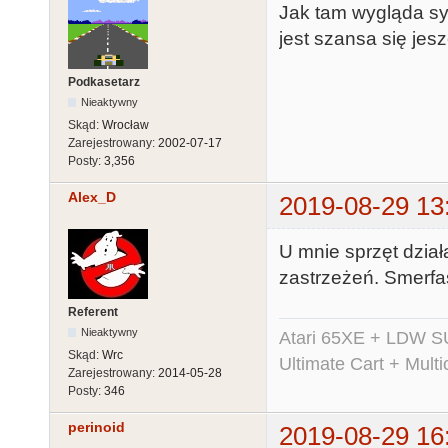
Jak tam wygląda syt
jest szansa się jes
Podkasetarz
Nieaktywny
Skąd:
Wrocław
Zarejestrowany:
2002-07-17
Posty:
3,356
Alex_D
2019-08-29 13
U mnie sprzęt dzia
zastrzeżeń. Smerfa
Referent
Nieaktywny
Atari 65XE + LDW S
Skąd:
Wrc
Ultimate Cart + Multi
Zarejestrowany:
2014-05-28
Posty:
346
perinoid
2019-08-29 16