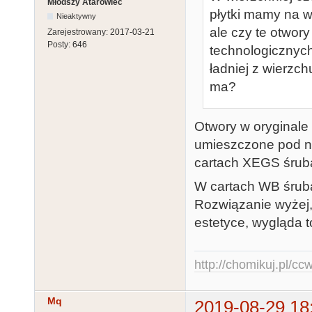
Młodszy Atarowiec
płytki mamy na w
Nieaktywny
ale czy te otwor
Zarejestrowany:
2017-03-21
Posty:
646
technologicznych
ładniej z wierzc
ma?
Otwory w oryginale
umieszczone pod na
cartach XEGS śrub
W cartach WB śruba
Rozwiązanie wyżej, 
estetyce, wygląda to.
http://chomikuj.pl/c
Mq
2019-08-29 18