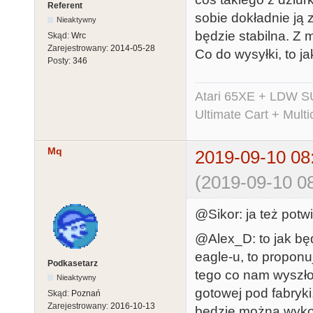
Referent
sobie dokładnie ją 
Nieaktywny
będzie stabilna. Z 
Skąd:
Wrc
Zarejestrowany:
2014-05-28
Co do wysyłki, to j
Posty:
346
Atari 65XE + LDW S
Ultimate Cart + Multi
Mq
2019-09-10 08
(2019-09-10 08
@Sikor: ja też pot
@Alex_D: to jak będ
eagle-u, to propon
Podkasetarz
tego co nam wyszło:
Nieaktywny
gotowej pod fabryk
Skąd:
Poznań
Zarejestrowany:
2016-10-13
będzie można wykor