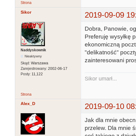
Strona
Sikor
2019-09-09 19
Dobra, Panowie, og
Preferuję wysyłkę 
ekonomiczną pocztą 
Naddyskownik
"delikatność" poczt
Nieaktywny
zainteresowani pro
Skąd:
Warszawa
Zarejestrowany:
2002-06-17
Posty:
11,122
Sikor umarł...
Strona
Alex_D
2019-09-10 08
Jak dla mnie obecn
przelew. Dla mnie ś
coś takiego z dziur