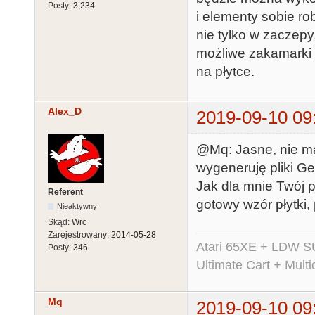
Posty:
3,234
i elementy sobie r
nie tylko w zaczepy
możliwe zakamarki
na płytce.
Alex_D
2019-09-10 09
@Mq: Jasne, nie ma
wygeneruję pliki Ge
Jak dla mnie Twój 
Referent
gotowy wzór płytki,
Nieaktywny
Skąd:
Wrc
Zarejestrowany:
2014-05-28
Atari 65XE + LDW S
Posty:
346
Ultimate Cart + Multi
Mq
2019-09-10 09