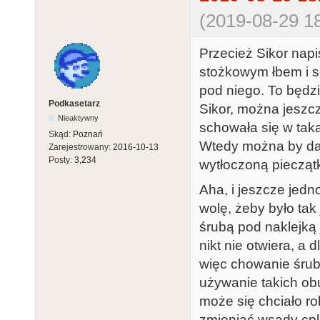
(2019-08-29 18
Przecież Sikor napi
stożkowym łbem i 
pod niego. To będzi
Podkasetarz
Sikor, można jeszc
Nieaktywny
schowała się w tak
Skąd:
Poznań
Wtedy można by daw
Zarejestrowany:
2016-10-13
Posty:
3,234
wytłoczoną pieczątką 
Aha, i jeszcze jedno
wolę, żeby było tak
śrubą pod naklejką 
nikt nie otwiera, a 
więc chowanie śrub
używanie takich ob
może się chciało ro
zmieniać wsady cpld