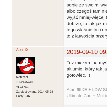
sobie ze swoimi wym
albo czegoś tam n
wyjść mniej-więcej
dobrze, to tak jak 
tego właśnie taki o
to z łatwością prze
Alex_D
2019-09-10 09
Też miałem na myśl
altiumie, który tak
gotowiec. :)
Referent
Nieaktywny
Skąd:
Wrc
Atari 65XE + LDW S
Zarejestrowany:
2014-05-28
Ultimate Cart + Multi
Posty:
346