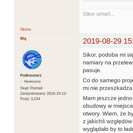
Sikor umarł...
Strona
Mq
2019-08-29 15
Sikor, podoba mi si
namiary na przelew
pasuje.
Podkasetarz
Co do samego proje
Nieaktywny
mi nie przeszkadza,
Skąd:
Poznań
Zarejestrowany:
2016-10-13
Mam jeszcze jedno 
Posty:
3,234
obudowy w miejscac
otwory. Wiem, że by
z jakichś względów
wyglądało by to ła