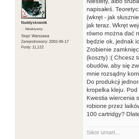
Niestety, albo śruba
napisałeś. Teoretyc
(wkręt - jak słuszn
Naddyskownik
jak teraz. Wkręt we
Nieaktywny
równo można dać nak
Skąd:
Warszawa
będzie ok, jednak 
Zarejestrowany:
2002-06-17
Posty:
11,122
Zrobienie zamknięc
(koszty) :( Chcesz
obudów, aby się zwr
mnie rozsądny kompr
Do produkcji jedno
kropelka kleju. Pod
Kwestia wiercenia 
robione przez laikó
100 cartridgy? Dla
Sikor umarł...