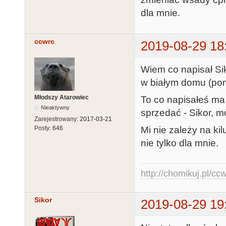
dla mnie.
ccwrc
2019-08-29 18
Wiem co napisał Sik
w białym domu (pom
Młodszy Atarowiec
To co napisałeś ma 
Nieaktywny
sprzedać - Sikor, m
Zarejestrowany:
2017-03-21
Mi nie zależy na ki
Posty:
646
nie tylko dla mnie.
http://chomikuj.pl/c
Sikor
2019-08-29 19