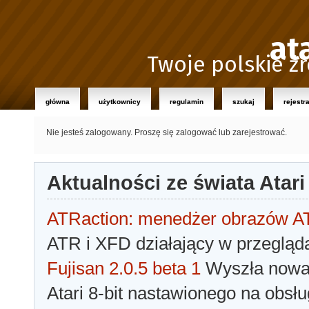
at
Twoje polskie źr
główna
użytkownicy
regulamin
szukaj
rejestr
Nie jesteś zalogowany.
Proszę się zalogować lub zarejestrować.
Aktualności ze świata Atari
ATRaction: menedżer obrazów 
ATR i XFD działający w przegląda
Fujisan 2.0.5 beta 1
Wyszła nowa 
Atari 8-bit nastawionego na obsłu