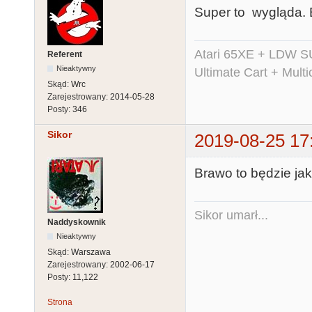
Super to wygląda. B
Atari 65XE + LDW S
Referent
Nieaktywny
Ultimate Cart + Multi
Skąd:
Wrc
Zarejestrowany:
2014-05-28
Posty:
346
Sikor
2019-08-25 17
Brawo to będzie jak
Sikor umarł...
Naddyskownik
Nieaktywny
Skąd:
Warszawa
Zarejestrowany:
2002-06-17
Posty:
11,122
Strona