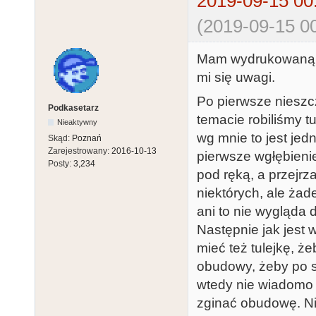
2019-09-15 00
(2019-09-15 00
Mam wydrukowaną o
mi się uwagi.
Po pierwsze nieszcz
Podkasetarz
temacie robiliśmy t
Nieaktywny
wg mnie to jest jed
Skąd:
Poznań
Zarejestrowany:
2016-10-13
pierwsze wgłębieni
Posty:
3,234
pod ręką, a przejrz
niektórych, ale żad
ani to nie wygląda d
Następnie jak jest 
mieć też tulejkę, że
obudowy, żeby po sk
wtedy nie wiadomo j
zginać obudowę. N