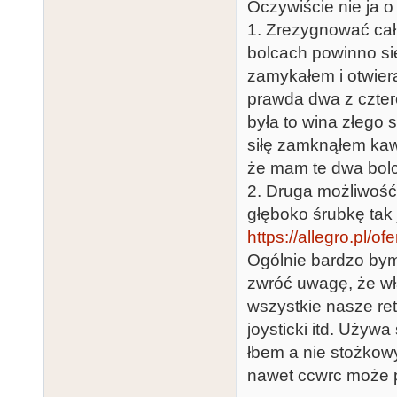
Oczywiście nie ja o
1. Zrezygnować cał
bolcach powinno si
zamykałem i otwiera
prawda dwa z cztere
była to wina złego
siłę zamknąłem kawa
że mam te dwa bolce
2. Druga możliwość,
głęboko śrubkę tak j
https://allegro.pl/
Ogólnie bardzo bym
zwróć uwagę, że wła
wszystkie nasze ret
joysticki itd. Używ
łbem a nie stożkow
nawet ccwrc może p