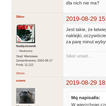
dla nich nie ma?
Sikor
2019-08-29 15
Jest takie, że łatw
naklejki, oczywiści
za parę minut wybyw
Naddyskownik
Nieaktywny
Sikor umarł...
Skąd:
Warszawa
Zarejestrowany:
2002-06-17
Posty:
11,122
Strona
ccwrc
2019-08-29 18
Mq napisał/a:
W wierzchniej c