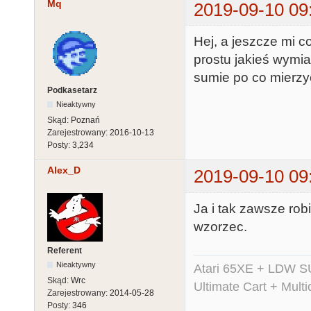
Mq
2019-09-10 09
Hej, a jeszcze mi 
prostu jakieś wymi
sumie po co mierzyć
Podkasetarz
Nieaktywny
Skąd:
Poznań
Zarejestrowany:
2016-10-13
Posty:
3,234
Alex_D
2019-09-10 09
Ja i tak zawsze robi
wzorzec.
Referent
Nieaktywny
Atari 65XE + LDW S
Skąd:
Wrc
Ultimate Cart + Multi
Zarejestrowany:
2014-05-28
Posty:
346