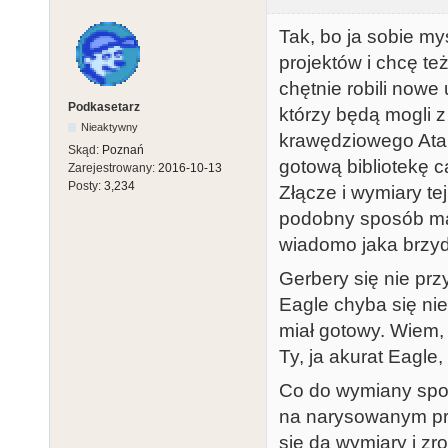
Tak, bo ja sobie m
projektów i chcę t
chętnie robili nowe
Podkasetarz
którzy będą mogli z
Nieaktywny
krawędziowego Atari
Skąd:
Poznań
gotową bibliotekę c
Zarejestrowany:
2016-10-13
Posty:
3,234
Złącze i wymiary te
podobny sposób ma
wiadomo jaka brzyd
Gerbery się nie pr
Eagle chyba się nie
miał gotowy. Wiem, 
Ty, ja akurat Eagle,
Co do wymiany spos
na narysowanym pro
się da wymiary i zr