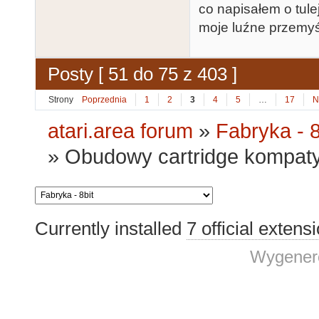
co napisałem o tul
moje luźne przemyś
Posty [ 51 do 75 z 403 ]
Strony
Poprzednia
1
2
3
4
5
…
17
N
atari.area forum
»
Fabryka - 8
»
Obudowy cartridge kompat
Currently installed
7 official extens
Wygenero