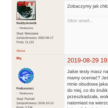
Zobaczymy jak chło
Sikor umarł...
Naddyskownik
Nieaktywny
Skąd:
Warszawa
Zarejestrowany:
2002-06-17
Posty:
11,122
Strona
Mq
2019-08-29 19
Jakie testy masz na
mamy oceniać? Jeśli
mnie obudowa jakako
Podkasetarz
do niej, co do śrub
Nieaktywny
przeszkadzała, wolę
Skąd:
Poznań
natomiast na wierzc
Zarejestrowany:
2016-10-13
Posty:
3,234