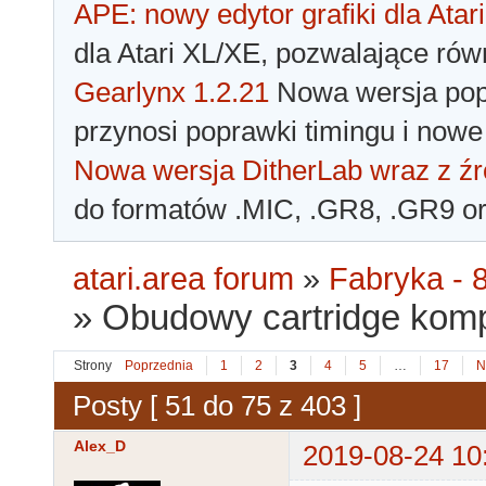
APE: nowy edytor grafiki dla Atari
dla Atari XL/XE, pozwalające rów
Gearlynx 1.2.21
Nowa wersja popu
przynosi poprawki timingu i nowe
Nowa wersja DitherLab wraz z źr
do formatów .MIC, .GR8, .GR9 o
atari.area forum
»
Fabryka - 8
»
Obudowy cartridge kom
Strony
Poprzednia
1
2
3
4
5
…
17
N
Posty [ 51 do 75 z 403 ]
Alex_D
2019-08-24 10