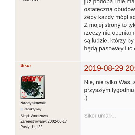
już podoba i nie ma
ostateczną obudowę 
żeby każdy mógł so
Z mojej strony to t
rzeczy nie oceniam
są ludzie, którzy by
będą pasowały i to 
Sikor
2019-08-29 20
Nie, nie tylko Was,
przyszłym tygodniu
;)
Naddyskownik
Nieaktywny
Sikor umarł...
Skąd:
Warszawa
Zarejestrowany:
2002-06-17
Posty:
11,122