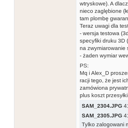
wtryskowe). A dlacz
nieco zaglębione (
tam plombę gwaran
Teraz uwagi dla tes
- wersja testowa (
specyfiki druku 3D
na zwymiarowanie s
- żaden wymiar wew
PS:
Mq i Alex_D proszen
racji tego, że jest
zamówiona prywatnie
plus koszt przesyłki
SAM_2304.JPG
41
SAM_2305.JPG
41
Tylko zalogowani m