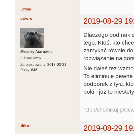
Strona
ccwrc
2019-08-29 19
Dlaczego pod nakle
tego. Ktoś, kto chce
zamykać równie dobr
Młodszy Atarowiec
rozwiązanie najgo
Nieaktywny
Zarejestrowany:
2017-03-21
Nie dałeś tez wzmoc
Posty:
646
To eliminuje pewne
podpórek z tyłu, k
boki - już to nieste
http://chomikuj.pl/c
Sikor
2019-08-29 19