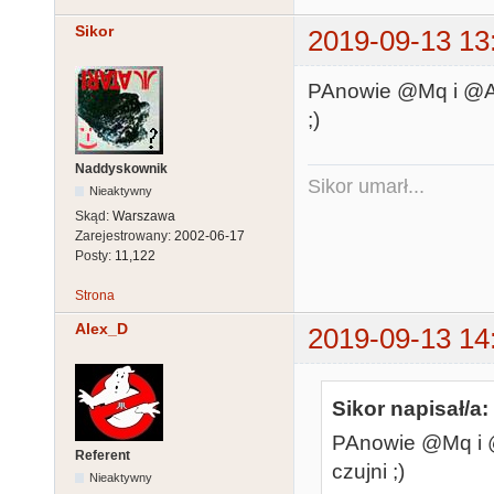
Sikor
2019-09-13 13
PAnowie @Mq i @Al
;)
Naddyskownik
Sikor umarł...
Nieaktywny
Skąd:
Warszawa
Zarejestrowany:
2002-06-17
Posty:
11,122
Strona
Alex_D
2019-09-13 14
Sikor napisał/a:
PAnowie @Mq i @
Referent
czujni ;)
Nieaktywny