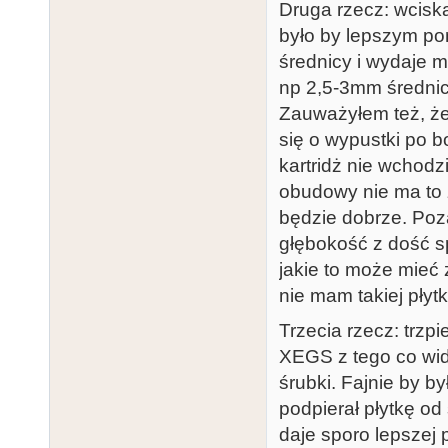
Druga rzecz: wcisk
było by lepszym po
średnicy i wydaje m
np 2,5-3mm średnic
Zauważyłem też, że 
się o wypustki po b
kartridż nie wchodz
obudowy nie ma to z
będzie dobrze. Poz
głębokość z dość s
jakie to może mieć
nie mam takiej płyt
Trzecia rzecz: trzp
XEGS z tego co widz
śrubki. Fajnie by b
podpierał płytkę od
daje sporo lepszej p