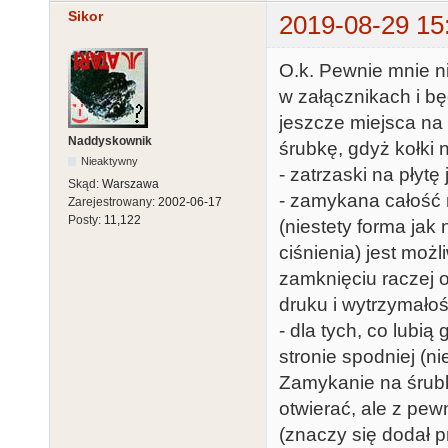
Sikor
2019-08-29 15
O.k. Pewnie mnie ni
w załącznikach i bę
jeszcze miejsca na 
Naddyskownik
śrubkę, gdyż kołki 
Nieaktywny
- zatrzaski na płytę
Skąd:
Warszawa
- zamykana całość 
Zarejestrowany:
2002-06-17
Posty:
11,122
(niestety forma jak
ciśnienia) jest moż
zamknięciu raczej o
druku i wytrzymałoś
- dla tych, co lubią
stronie spodniej (ni
Zamykanie na śrubk
otwierać, ale z pe
(znaczy się dodał p