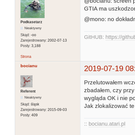
@bocianu: screen p
GTIA ma uszkodzone 
@mono: no dokładni
Podkasetarz
Nieaktywny
Skąd:
-oo
GitHUB:
https://gith
Zarejestrowany:
2002-07-13
Posty:
3,188
Strona
bocianu
2019-07-19 08
Przelutowałem wczo
zbadałem, czy przy 
Referent
wygląda OK i nie p
Nieaktywny
Skąd:
śląsk
Jak zlokalizować t
Zarejestrowany:
2015-09-03
Posty:
409
::
bocianu.atari.pl