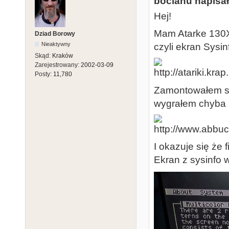
bocianu napisał
Hej!
Mam Atarke 130X
Dziad Borowy
Nieaktywny
czyli ekran Sysin
Skąd:
Kraków
Zarejestrowany:
2002-03-09
Posty:
11,780
Zamontowałem so
wygrałem chyba n
I okazuje się że f
Ekran z sysinfo w