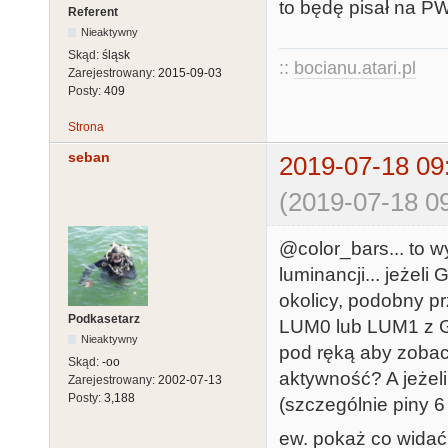
to będę pisał na P
Referent
Nieaktywny
Skąd:
śląsk
::
bocianu.atari.pl
Zarejestrowany:
2015-09-03
Posty:
409
Strona
seban
2019-07-18 09
(2019-07-18 09
@color_bars... to 
luminancji... jeżeli
okolicy, podobny p
Podkasetarz
LUM0 lub LUM1 z GT
Nieaktywny
pod ręką aby zobac
Skąd:
-oo
aktywność? A jeżeli
Zarejestrowany:
2002-07-13
Posty:
3,188
(szczególnie piny 6 
ew. pokaż co widać