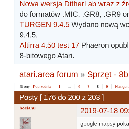
Nowa wersja DitherLab wraz z źr
do formatów .MIC, .GR8, .GR9 o
TURGEN 9.4.5
Wydano nową wer
9.4.5.
Altirra 4.50 test 17
Phaeron opubli
8-bitowego Atari.
atari.area forum
»
Sprzęt - 8bi
Strony
Poprzednia
1
…
6
7
8
9
Następn
Posty [ 176 do 200 z 203 ]
bocianu
2019-07-18 09
google mapsy pokaz