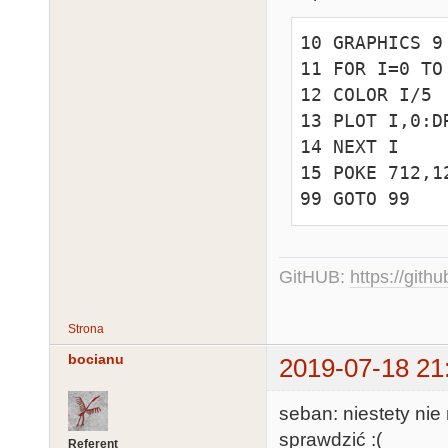
10 GRAPHICS 9

11 FOR I=0 TO 
12 COLOR I/5

13 PLOT I,0:D
14 NEXT I

15 POKE 712,12
99 GOTO 99
GitHUB:
https://gith
Strona
bocianu
2019-07-18 21
seban: niestety nie
sprawdzić :(
Referent