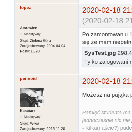
lopez
2020-02-18 21
(2020-02-18 21
Atarowiec
Po zamontowaniu 1
Nieaktywny
Skąd:
Zielona Góra
się że mam niepełno
Zarejestrowany:
2004-04-04
Posty:
1,898
SysTest.jpg
298.42
Tylko zalogowani m
perinoid
2020-02-18 21
Możesz na pająka po
Kasetarz
Pamięć studenta ma c
Nieaktywny
jednocześnie nic nie
Skąd:
W-wa
- Kilka(naście?) pude
Zarejestrowany:
2015-11-20