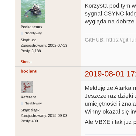
Korzysta pod tym w
sygnał CSYNC któr
wygląda na dobrze 
Podkasetarz
Nieaktywny
GitHUB:
https://gith
Skąd:
-oo
Zarejestrowany:
2002-07-13
Posty:
3,188
Strona
bocianu
2019-08-01 17
Melduję że Atarka 
Jeszcze raz dzięki 
Referent
umiejętności i znala
Nieaktywny
Skąd:
śląsk
Winny okazał się in
Zarejestrowany:
2015-09-03
Ale VBXE i tak już
Posty:
409