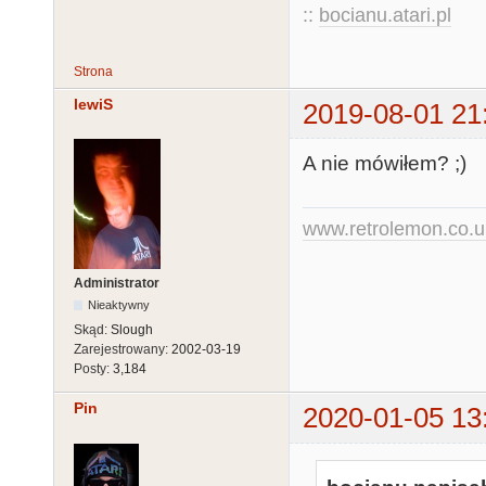
::
bocianu.atari.pl
Strona
lewiS
2019-08-01 21
A nie mówiłem? ;)
www.retrolemon.co.u
Administrator
Nieaktywny
Skąd:
Slough
Zarejestrowany:
2002-03-19
Posty:
3,184
Pin
2020-01-05 13