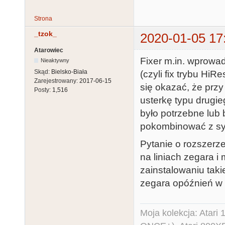
Strona
_tzok_
2020-01-05 17
Atarowiec
Fixer m.in. wprowad
Nieaktywny
Skąd:
Bielsko-Biała
(czyli fix trybu HiR
Zarejestrowany:
2017-06-15
się okazać, że przy
Posty:
1,516
usterkę typu drugi
było potrzebne lub 
pokombinować z sy
Pytanie o rozszerz
na liniach zegara 
zainstalowaniu tak
zegara opóźnień w 
Moja kolekcja: Atar