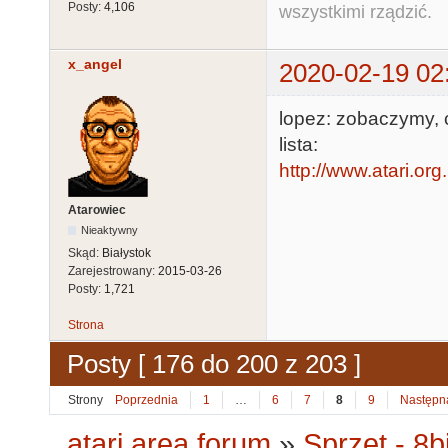
Posty:
4,106
wszystkimi rządzić.
x_angel
2020-02-19 02
lopez: zobaczymy, c
lista:
http://www.atari.org
Atarowiec
Nieaktywny
Skąd:
Białystok
Zarejestrowany:
2015-03-26
Posty:
1,721
Strona
Posty [ 176 do 200 z 203 ]
Strony
Poprzednia
1
…
6
7
8
9
Następn
atari.area forum
»
Sprzęt - 8bi