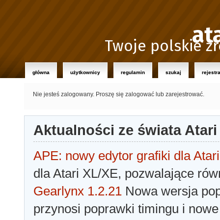
at
Twoje polskie źr
główna
użytkownicy
regulamin
szukaj
rejestr
Nie jesteś zalogowany.
Proszę się zalogować lub zarejestrować.
Aktualności ze świata Atari
APE: nowy edytor grafiki dla Atari
dla Atari XL/XE, pozwalające rów
Gearlynx 1.2.21
Nowa wersja popu
przynosi poprawki timingu i nowe