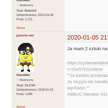
Atarowiec
Nieaktywny
Skąd:
Białystok
Zarejestrowany:
2015-03-26
Posty:
1,721
Strona
pancio.net
2020-01-05 21
Ja mam 2 sztuki na 
https://systemembed
v=GwS7Es1x6mw
""Ja bardzo przepra
Atarowiec
Nieaktywny
Ja niczym nie handlu
Skąd:
SILESIA
wychodzi.""
Zarejestrowany:
2018-01-01
ABBUC Member #319.
Posty:
1,685
Strona