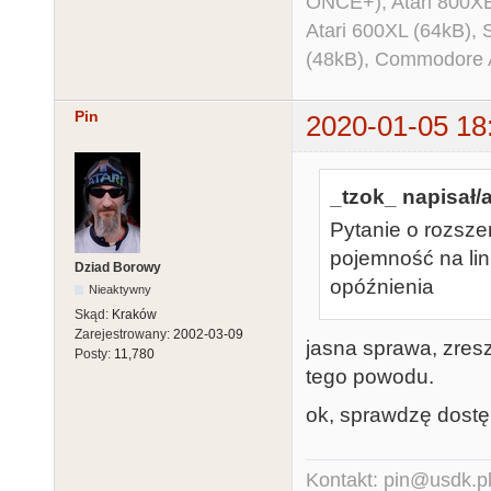
ONCE+), Atari 800X
Atari 600XL (64kB)
(48kB), Commodore
Pin
2020-01-05 18
_tzok_ napisał/a
Pytanie o rozsze
pojemność na li
Dziad Borowy
opóźnienia
Nieaktywny
Skąd:
Kraków
Zarejestrowany:
2002-03-09
jasna sprawa, zres
Posty:
11,780
tego powodu.
ok, sprawdzę dostęp
Kontakt: pin@usdk.p