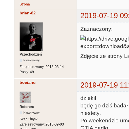
Strona
brian-82
2019-07-19 09
Zaznaczony:
Przechodzień
Zdjęcie ze strony La
Nieaktywny
Zarejestrowany:
2018-03-14
Posty:
49
bocianu
2019-07-19 11
dzięki!
będę go dziś badał
Referent
niestety.
Nieaktywny
Skąd:
śląsk
Po weekendzie umów
Zarejestrowany:
2015-09-03
GTIA padło,