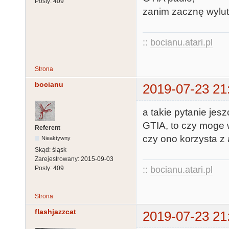
Posty:
409
zanim zacznę wylut
::
bocianu.atari.pl
Strona
bocianu
2019-07-23 21
a takie pytanie jesz
GTIA, to czy moge
Referent
czy ono korzysta z
Nieaktywny
Skąd:
śląsk
Zarejestrowany:
2015-09-03
::
bocianu.atari.pl
Posty:
409
Strona
flashjazzcat
2019-07-23 21