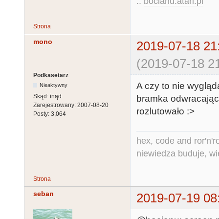
::
bocianu.atari.pl
Strona
mono
2019-07-18 21
(2019-07-18 21
Podkasetarz
A czy to nie wygląd
Nieaktywny
Skąd:
inąd
bramka odwracająca
Zarejestrowany:
2007-08-20
rozlutowało :>
Posty:
3,064
hex, code and ror'n'ro
niewiedza buduje, wi
Strona
seban
2019-07-19 08