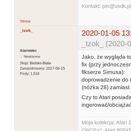
Kontakt: pin@usdk.p
Strona
_tzok_
2020-01-05 13
_tzok_ (2020-0
Atarowiec
Jako, że wygląda t
Nieaktywny
Skąd:
Bielsko-Biała
fix (przy jednocze
Zarejestrowany:
2017-06-15
fikserze Simusa):
Posty:
1,516
doprowadzenie do 
(nóżka 28) zamiast 
Czy to Atari posiad
ingerować/obciążać
Moja kolekcja: Atar
ONCE+), Atari 800X