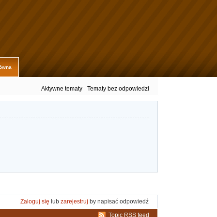
łówna
Aktywne tematy
Tematy bez odpowiedzi
Zaloguj się
lub
zarejestruj
by napisać odpowiedź
Topic RSS feed