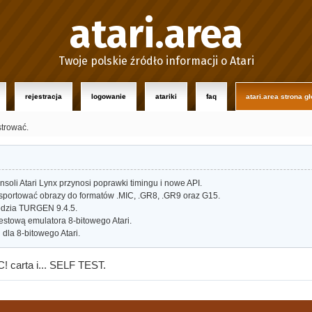
atari.area
Twoje polskie źródło informacji o Atari
rejestracja
logowanie
atariki
faq
atari.area strona g
strować.
oli Atari Lynx przynosi poprawki timingu i nowe API.
portować obrazy do formatów .MIC, .GR8, .GR9 oraz G15.
dzia TURGEN 9.4.5.
estową emulatora 8-bitowego Atari.
dla 8-bitowego Atari.
 carta i... SELF TEST.