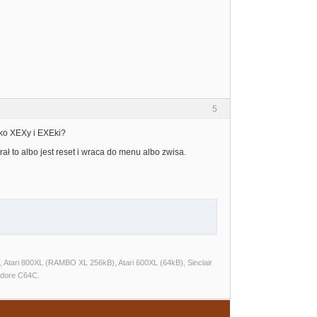
5
ylko XEXy i EXEki?
ał to albo jest reset i wraca do menu albo zwisa.
Atari 800XL (RAMBO XL 256kB), Atari 600XL (64kB), Sinclair
dore C64C.