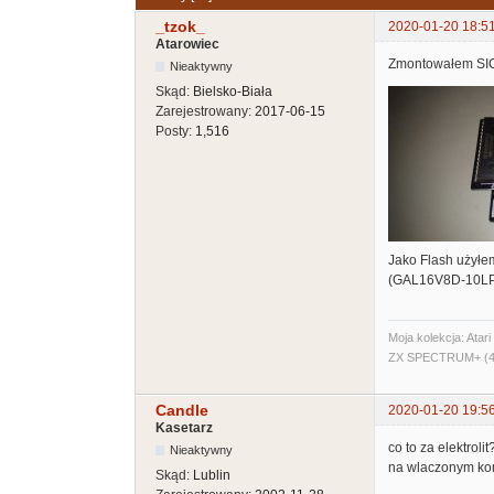
_tzok_
2020-01-20 18:5
Atarowiec
Zmontowałem SIC!
Nieaktywny
Skąd:
Bielsko-Biała
Zarejestrowany:
2017-06-15
Posty:
1,516
Jako Flash użył
(GAL16V8D-10LP) 
Moja kolekcja: Ata
ZX SPECTRUM+ (48
Candle
2020-01-20 19:5
Kasetarz
co to za elektrolit
Nieaktywny
na wlaczonym kom
Skąd:
Lublin