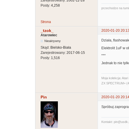
Zarejestrowany:
2002-11-28
Posty:
4,258
przechodze na tum
Strona
_tzok_
2020-01-20 20:1
Atarowiec
Działa, flashowa
Nieaktywny
Skąd:
Bielsko-Biała
Elektrolit 1uF w 
Zarejestrowany:
2017-06-15
***
Posty:
1,516
Jednak to nie tyl
Moja kolekcja: Ata
ZX SPECTRUM+ (48
Pin
2020-01-20 20:1
Spróbuj zaprogr
Kontakt: pin@usdk.