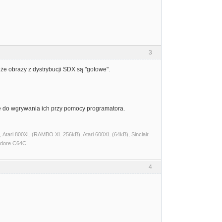
3
że obrazy z dystrybucji SDX są "gotowe".
się do wgrywania ich przy pomocy programatora.
Atari 800XL (RAMBO XL 256kB), Atari 600XL (64kB), Sinclair
dore C64C.
4