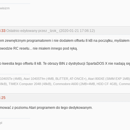
iwisizm
3:33
Ostatnio edytowany przez _tzok_ (2020-01-21 17:06:12)
łem zewnętrznym programatorem i nie dodałem offsetu 8 kB na początku, myślałem 
obwodzie RC resetu... nie miałem innego pod ręką.
ko kwestia tego offsetu 8 kB. Te obrazy BIN z dystrybucji SpartaDOS X nie nadają 
ri 1040STe (4MB), Atari 1040STfm (4MB, BLiTTER, AT-ONCE+), Atari 800XE (SIMM EXP 1MB), 
kB), TIMEX Computer 2048 (48kB), Commodore A600 (2MB+4MB, HDD CF 4GB), Commo
4:25
amować z poziomu Atari programem do tego dedykowanym.
pl