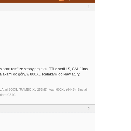
1
t.rom" ze strony projektu. TTLe serii LS, GAL 10ns
kami do góry, w 800XL scalakami do klawiatury.
Atari 800XL (RAMBO XL 256kB), Atari 600XL (64kB), Sinclair
dore C64C.
2