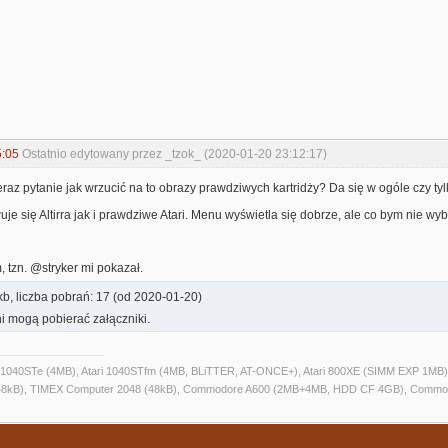
5:05
Ostatnio edytowany przez _tzok_ (2020-01-20 23:12:17)
 Teraz pytanie jak wrzucić na to obrazy prawdziwych kartridży? Da się w ogóle czy t
e się Altirra jak i prawdziwe Atari. Menu wyświetla się dobrze, ale co bym nie wybr
, tzn. @stryker mi pokazał.
b, liczba pobrań: 17 (od 2020-01-20)
i mogą pobierać załączniki.
ri 1040STe (4MB), Atari 1040STfm (4MB, BLiTTER, AT-ONCE+), Atari 800XE (SIMM EXP 1MB), 
kB), TIMEX Computer 2048 (48kB), Commodore A600 (2MB+4MB, HDD CF 4GB), Commo