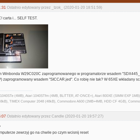
1:31
Ostatnio edytowany przez _tzok_ (2020-01-20 18:51:59)
 carta i... SELF TEST.
em Winbonda W29C020C zaprogramowanego w programatorze wsadem "SDX445_siccar
zaprogramowany wsadem "SICCAR.jed". Co robię nie tak? W 65XE wkładany scala
ri 1040STe (4MB), Atari 1040STfm (4MB, BLiTTER, AT-ONCE+), Atari 800XE (SIMM EXP 1MB), 
kB), TIMEX Computer 2048 (48kB), Commodore A600 (2MB+4MB, HDD CF 4GB), Commo
6:07
Ostatnio edytowany przez Candle (2020-01-20 19:57:27)
?
puterze zewrzyj go na chwile po czym wcisnij reset