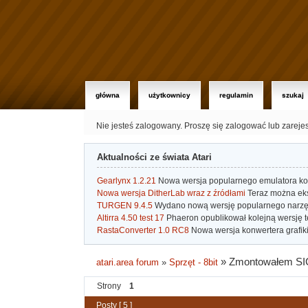
główna
użytkownicy
regulamin
szukaj
Nie jesteś zalogowany.
Proszę się zalogować lub zareje
Aktualności ze świata Atari
Gearlynx 1.2.21
Nowa wersja popularnego emulatora kons
Nowa wersja DitherLab wraz z źródłami
Teraz można eks
TURGEN 9.4.5
Wydano nową wersję popularnego narzę
Altirra 4.50 test 17
Phaeron opublikował kolejną wersję t
RastaConverter 1.0 RC8
Nowa wersja konwertera grafiki 
»
Zmontowałem SIC!
atari.area forum
»
Sprzęt - 8bit
Strony
1
Posty [ 5 ]