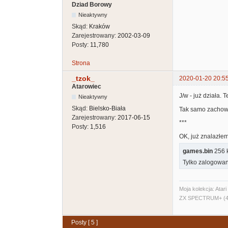
Dziad Borowy
Nieaktywny
Skąd:
Kraków
Zarejestrowany:
2002-03-09
Posty:
11,780
Strona
_tzok_
2020-01-20 20:5
Atarowiec
J/w - już działa.
Nieaktywny
Skąd:
Bielsko-Biała
Tak samo zachowuj
Zarejestrowany:
2017-06-15
***
Posty:
1,516
OK, już znalazłem
games.bin
256 k
Tylko zalogowan
Moja kolekcja: Ata
ZX SPECTRUM+ (48
Posty [ 5 ]