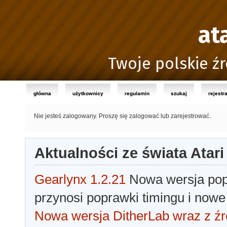
at
Twoje polskie źr
główna
użytkownicy
regulamin
szukaj
rejestr
Nie jesteś zalogowany.
Proszę się zalogować lub zarejestrować.
Aktualności ze świata Atari
Gearlynx 1.2.21
Nowa wersja popu
przynosi poprawki timingu i nowe
Nowa wersja DitherLab wraz z źr