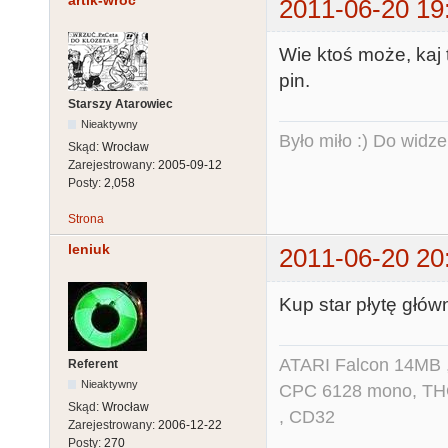
artik-wroc
2011-06-20 19
Wie ktoś może, kaj 
pin.
Starszy Atarowiec
Nieaktywny
Było miło :) Do widze
Skąd:
Wrocław
Zarejestrowany:
2005-09-12
Posty:
2,058
Strona
leniuk
2011-06-20 20
Kup star płytę głów
ATARI Falcon 14MB 
Referent
Nieaktywny
CPC 6128 mono, TH
Skąd:
Wrocław
, CD32
Zarejestrowany:
2006-12-22
Posty:
270