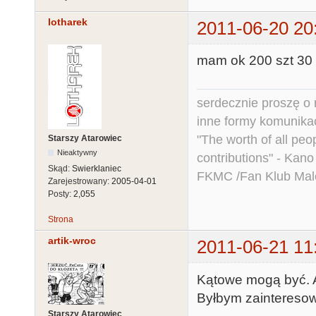
lotharek
2011-06-20 20
mam ok 200 szt 30
serdecznie proszę o
inne formy komunikac
"The worth of all peo
Starszy Atarowiec
Nieaktywny
contributions" - Kano
Skąd:
Swierklaniec
FKMC /Fan Klub Mal
Zarejestrowany:
2005-04-01
Posty:
2,055
Strona
artik-wroc
2011-06-21 11
Kątowe mogą być. A 
Byłbym zainteresow
Starszy Atarowiec