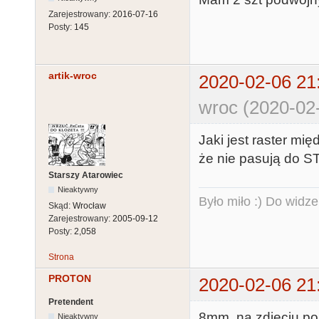
Zarejestrowany:
2016-07-16
Posty:
145
artik-wroc
2020-02-06 21
wroc (2020-02
Jaki jest raster mi
że nie pasują do S
Starszy Atarowiec
Nieaktywny
Było miło :) Do widze
Skąd:
Wrocław
Zarejestrowany:
2005-09-12
Posty:
2,058
Strona
PROTON
2020-02-06 21
Pretendent
8mm, na zdjęciu po
Nieaktywny