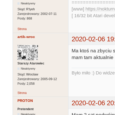
===============
Nieaktywny
[www]
https://nokturn
Skąd:
R'lyeh
Zarejestrowany:
2002-07-11
[ 16/32 bit Atari dev
Posty:
868
Strona
artik-wroc
2020-02-06 19
Ma ktoś na zbyciu 
mam tam aktualnie 
Starszy Atarowiec
Nieaktywny
Było miło :) Do widze
Skąd:
Wrocław
Zarejestrowany:
2005-09-12
Posty:
2,058
Strona
PROTON
2020-02-06 20
Pretendent
Mam 2 szt podwójn
Nieaktywny