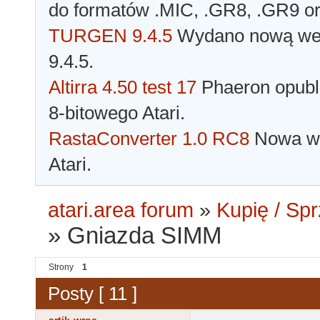
do formatów .MIC, .GR8, .GR9 o
TURGEN 9.4.5
Wydano nową wer
9.4.5.
Altirra 4.50 test 17
Phaeron opubli
8-bitowego Atari.
RastaConverter 1.0 RC8
Nowa wer
Atari.
atari.area forum
»
Kupię / Sp
»
Gniazda SIMM
Strony
1
Posty [ 11 ]