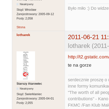
Nieaktywny
Było miło :) Do widze
Skąd:
Wrocław
Zarejestrowany:
2005-09-12
Posty:
2,058
Strona
lotharek
2011-06-21 11
lotharek (2011
http://t2.gstatic.
te na gorze
serdecznie proszę o
Starszy Atarowiec
inne formy komunikac
Nieaktywny
"The worth of all peo
Skąd:
Swierklaniec
contributions" - Kano
Zarejestrowany:
2005-04-01
Posty:
2,055
FKMC /Fan Klub Mal