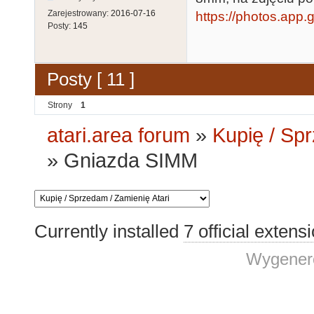
Zarejestrowany:
2016-07-16
https://photos.a
Posty:
145
Posty [ 11 ]
Strony
1
atari.area forum
»
Kupię / Sp
»
Gniazda SIMM
Currently installed
7 official extens
Wygenero