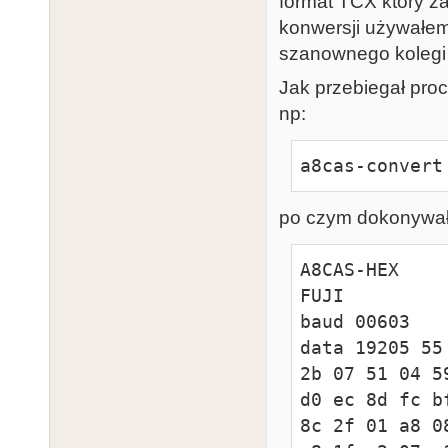
format TCX który za
konwersji używałem
szanownego kolegi 
Jak przebiegał proc
np:
a8cas-convert
po czym dokonywałe
A8CAS-HEX

FUJI 

baud 00603

data 19205 55
2b 07 51 04 5
d0 ec 8d fc b
8c 2f 01 a8 0