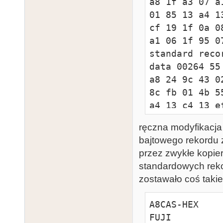
a8 1f a3 07 a
01 85 13 a4 1
cf 19 1f 0a 0
a1 06 1f 95 0
standard reco
data 00264 55
a8 24 9c 43 0
8c fb 01 4b 5
a4 13 c4 13 e
7a 06 9f ff 1
ręczna modyfikacja 
1f eb 06 c9 c
bajtowego rekordu
1f 0b 07 4b c
przez zwykłe kopier
e5 42 cf 01 e
standardowych reko
standard reco
zostawało coś taki
data 00264 55
06 89 84 48 a
A8CAS-HEX

41 02 1f 55 e
FUJI 

bd 43 04 c9 8