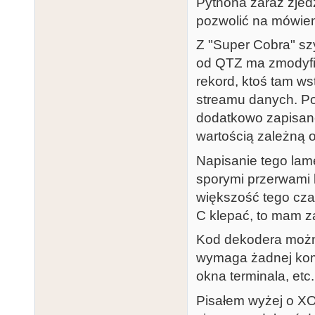
Pythona zaraz zjedz
f2 e1 f4 e9 f
pozwolić na mówieni
ef e3 fa f4 e
21 2a 00 4d 4
Z "Super Cobra" sz
02 00 4d 00 0
od QTZ ma zmodyfik
57 40 77 4d 7
rekord, ktoś tam w
6c 6b 6f 77 7
streamu danych. Po
standard reco
dodatkowo zapisan
baud 01190

wartością zależną o
data 15437 55
Napisanie tego lam
length=6, che
sporymi przerwami b
baud 00603

większość tego czas
data 00346 55
C klepać, to mam z
0e 60 f2 a1 e
Kod dekodera można
8f a9 06 99 2
wymaga żadnej komp
22 69 ad 06 6
okna terminala, etc.
ad 4c ad af a
Pisałem wyżej o XO
10 89 ad 2f 1