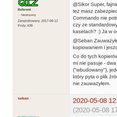
@Sikor Super, fajni
Referent
też masz zabezpiecz
Nieaktywny
Commando nie potrz
Zarejestrowany:
2017-06-12
czy ze standardowy
Posty:
439
kasetach? :) Ja w o
@Seban Zauważyłem
kopiowaniem i jeszc
Co do tych kopierów
mi nie pasuje - dw
("wbudowany"), jede
który pyta o plik źr
nie zauważyłem.
seban
2020-05-08 12
(2020-05-08 17