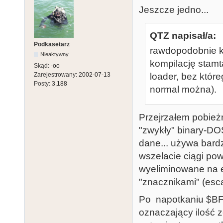
Jeszcze jedno...
QTZ napisał/a:
Podkasetarz
rawdopodobnie ka
Nieaktywny
kompilację stamt
Skąd:
-oo
loader, bez któr
Zarejestrowany:
2002-07-13
Posty:
3,188
normal można).
Przejrzałem pobieżn
"zwykły" binary-DO
dane... używa bardz
wszelacie ciągi pow
wyeliminowane na e
"znacznikami" (esca
Po napotkaniu $BF 
oznaczający ilość z