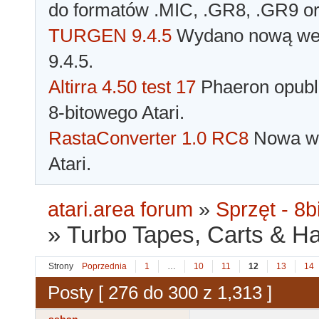
do formatów .MIC, .GR8, .GR9 o
TURGEN 9.4.5
Wydano nową wer
9.4.5.
Altirra 4.50 test 17
Phaeron opubli
8-bitowego Atari.
RastaConverter 1.0 RC8
Nowa wer
Atari.
atari.area forum
»
Sprzęt - 8bi
»
Turbo Tapes, Carts & Hard
Strony
Poprzednia
1
…
10
11
12
13
14
Posty [ 276 do 300 z 1,313 ]