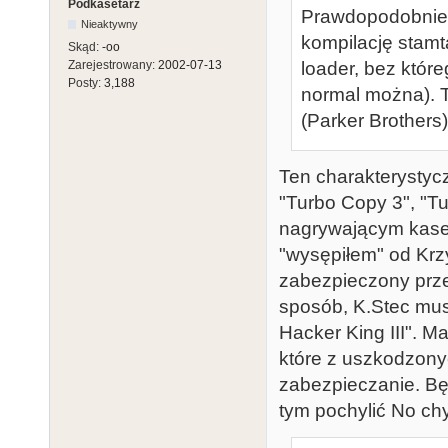
Podkasetarz
Prawdopodobnie k
Nieaktywny
kompilację stamt
Skąd:
-oo
loader, bez któr
Zarejestrowany:
2002-07-13
Posty:
3,188
normal można). T
(Parker Brothers
Ten charakterystyc
"Turbo Copy 3", "T
nagrywającym kaset
"wysępiłem" od Krz
zabezpieczony prze
sposób, K.Stec mus
Hacker King III". M
które z uszkodzonyc
zabezpieczanie. Bę
tym pochylić No chy