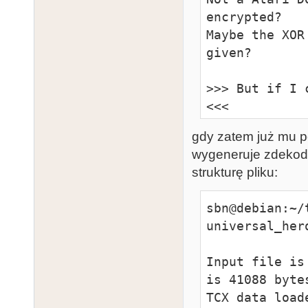
encrypted?

ef af 93 5f a
Maybe the XOR
a7 10 ad ae f
given?

standard reco
>>> But if I 
<<<
gdy zatem już mu po
wygeneruje zdekodo
strukturę pliku:
sbn@debian:~/
universal_hero
Input file is
is 41088 bytes
TCX data load