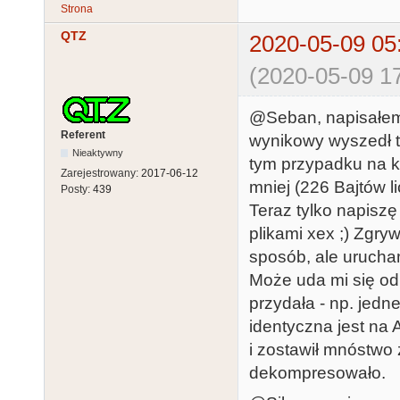
Strona
QTZ
2020-05-09 05
(2020-05-09 17
@Seban, napisałem 
Referent
wynikowy wyszedł ta
Nieaktywny
tym przypadku na k
Zarejestrowany:
2017-06-12
mniej (226 Bajtów l
Posty:
439
Teraz tylko napiszę
plikami xex ;) Zgryw
sposób, ale urucham
Może uda mi się od
przydała - np. jedn
identyczna jest na 
i zostawił mnóstwo 
dekompresowało.