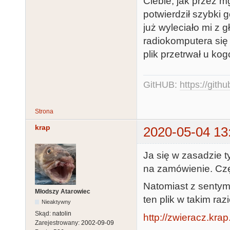
Ciebie, jak przez 
potwierdził szybki 
już wyleciało mi z 
radiokomputera się 
plik przetrwał u ko
GitHUB:
https://gith
Strona
krap
2020-05-04 13
Ja się w zasadzie t
na zamówienie. Czę
Natomiast z sentym
Młodszy Atarowiec
ten plik w takim razi
Nieaktywny
Skąd:
natolin
http://zwieracz.krap
Zarejestrowany:
2002-09-09