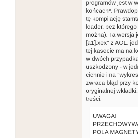
programów jest w we
końcach*. Prawdopo
tę kompilację stam
loader, bez którego
można). Ta wersja j
[a1].xex" z AOL, je
tej kasecie ma na k
w dwóch przypadkac
uszkodzony - w jed
cichnie i na "wykre
zwraca błąd przy k
oryginalnej wkładki
treści:
UWAGA!
PRZECHOWYWA
POLA MAGNETYC