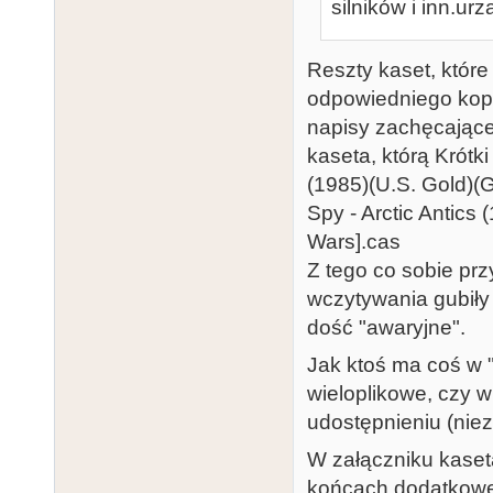
silników i inn.urz
Reszty kaset, któr
odpowiedniego kopie
napisy zachęcając
kaseta, którą Krótk
(1985)(U.S. Gold)(G
Spy - Arctic Antics
Wars].cas
Z tego co sobie pr
wczytywania gubiły 
dość "awaryjne".
Jak ktoś ma coś w 
wieloplikowe, czy 
udostępnieniu (niez
W załączniku kaseta
końcach dodatkowe 