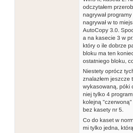
odczytałem przerob
nagrywał programy p
nagrywał w to miej
AutoCopy 3.0. Spod
a na kasecie 3 w pr
który o ile dobrze
bloku ma ten konie
ostatniego bloku, 
Niestety oprócz tyc
znalazłem jeszcze tyl
wykasowaną, póki co
niej tylko 4 progra
kolejną "czerwoną"
bez kasety nr 5.
Co do kaset w norma
mi tylko jedna, któ