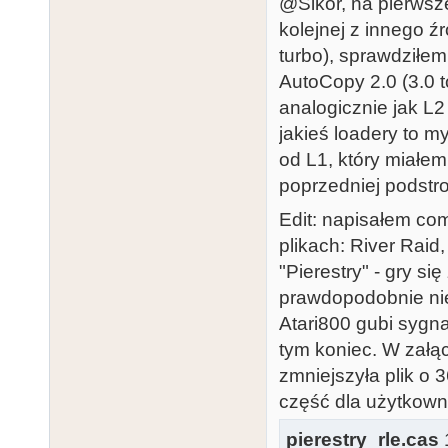
@Sikor, na pierwsze
kolejnej z innego 
turbo), sprawdziłe
AutoCopy 2.0 (3.0 t
analogicznie jak L2
jakieś loadery to m
od L1, który miałem
poprzedniej podstro
Edit: napisałem co
plikach: River Raid
"Pierestry" - gry s
prawdopodobnie nie
Atari800 gubi sygna
tym koniec. W załą
zmniejszyła plik o
część dla użytkown
pierestry_rle.cas
1