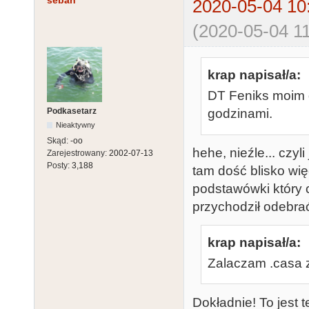
seban
2020-05-04 10
(2020-05-04 11
krap napisał/a:
DT Feniks moim 
Podkasetarz
godzinami.
Nieaktywny
Skąd:
-oo
hehe, nieźle... czyl
Zarejestrowany:
2002-07-13
Posty:
3,188
tam dość blisko wię
podstawówki który 
przychodził odebra
krap napisał/a:
Zalaczam .casa z
Dokładnie! To jest t