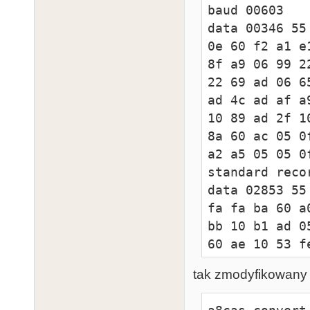
baud 00603

48 a9 3c 48 6
data 00346 55
08 4c 50 08 2
0e 60 f2 a1 e
08 85 44 a9 f
8f a9 06 99 2
20 0c 08 85 4
22 69 ad 06 6
standard reco
ad 4c ad af a
data 00264 55
10 89 ad 2f 1
e6 46 a0 00 6
8a 60 ac 05 0
03 20 56 e4 a
a2 a5 05 05 0
c4 02 8d 16 d
standard reco
02 18 69 10 8
data 02853 55
29 ee 4e 09 d
fa fa ba 60 a
4f 09 c9 0a d
bb 10 b1 ad 0
2b 08 c9 3f d
60 ae 10 53 f
standard reco
2d 60 ae 10 5
data 00264 55
tak zmodyfikowany
a5 af 50 53 f
a9 2b 8d e2 0
af 53 af ff b
92 08 86 14 c