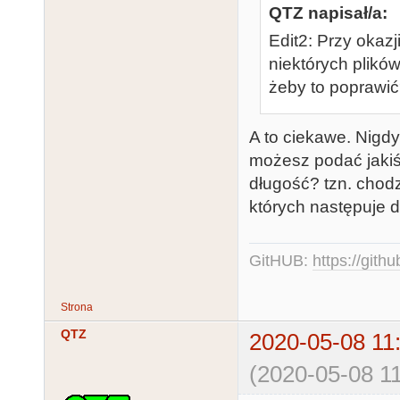
QTZ napisał/a:
Edit2: Przy okaz
niektórych plikó
żeby to poprawi
A to ciekawe. Nigd
możesz podać jakiś 
długość? tzn. chod
których następuje d
GitHUB:
https://gith
Strona
QTZ
2020-05-08 11
(2020-05-08 11