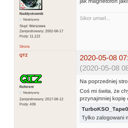
jak magnetofon jak
Naddyskownik
Sikor umarł...
Nieaktywny
Skąd:
Warszawa
Zarejestrowany:
2002-06-17
Posty:
11,122
Strona
QTZ
2020-05-08 07
(2020-05-08 08
Na poprzedniej stro
Referent
Coś mi świta, że ch
Nieaktywny
przynajmniej kopię c
Zarejestrowany:
2017-06-12
Posty:
439
TurboKSO_Tape0
Tylko zalogowani m