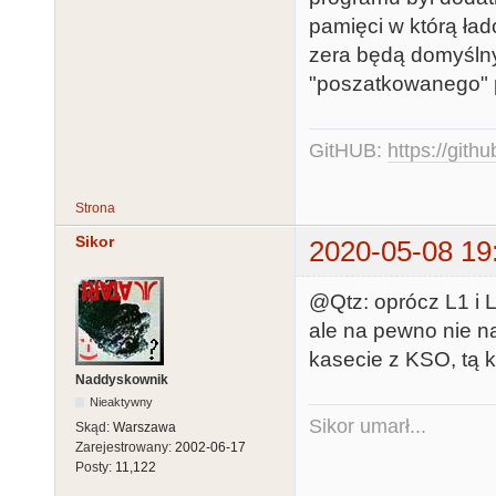
pamięci w którą ład
zera będą domyśln
"poszatkowanego" 
GitHUB:
https://gith
Strona
Sikor
2020-05-08 19
@Qtz: oprócz L1 i L
ale na pewno nie na
kasecie z KSO, tą 
Naddyskownik
Nieaktywny
Sikor umarł...
Skąd:
Warszawa
Zarejestrowany:
2002-06-17
Posty:
11,122