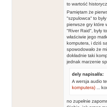
to wartość historyc
Pamiętam że pierws
"szpulowca" to były
pierwsze gry które 
"River Raid", były 
właściwie jego mat
komputera, i dziś są
spowodowało że mi
dokładnie taki kompu
jednak marzenie sp
dely napisał/a:
A wersja audio te
komputera)
... k
no zupełnie zapomn