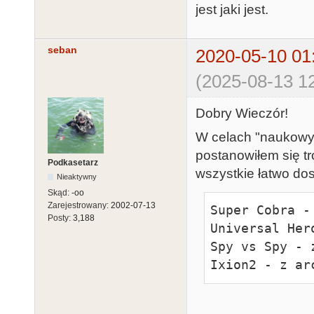
jest jaki jest.
seban
2020-05-10 01
(2025-08-13 12
Dobry Wieczór!
W celach "naukowyc
postanowiłem się tr
Podkasetarz
wszystkie łatwo dost
Nieaktywny
Skąd:
-oo
Zarejestrowany:
2002-07-13
Super Cobra - 
Posty:
3,188
Universal Her
Spy vs Spy - 
Ixion2 - z ar