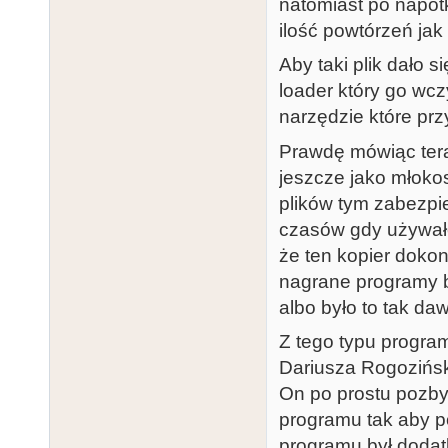
natomiast po napot
ilość powtórzeń jak 
Aby taki plik dało 
loader który go wc
narzędzie które prz
Prawdę mówiąc tera
jeszcze jako młoko
plików tym zabezpi
czasów gdy używał
że ten kopier doko
nagrane programy b
albo było to tak da
Z tego typu progra
Dariusza Rogozińsk
On po prostu pozby
programu tak aby p
programu był dodat