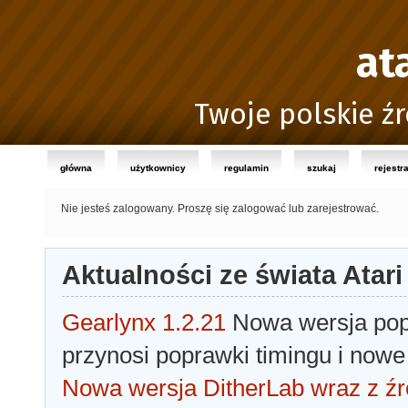
at
Twoje polskie źr
główna
użytkownicy
regulamin
szukaj
rejestr
Nie jesteś zalogowany.
Proszę się zalogować lub zarejestrować.
Aktualności ze świata Atari
Gearlynx 1.2.21
Nowa wersja popu
przynosi poprawki timingu i nowe
Nowa wersja DitherLab wraz z źr