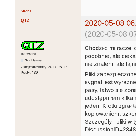
Strona
QTZ
2020-05-08 06
(2020-05-08 07
Chodziło mi raczej 
Referent
podobnie, ale ciekaw
Nieaktywny
nie znałem, ale faj
Zarejestrowany:
2017-06-12
Posty:
439
Pliki zabezpieczone
sygnał jest wyraźn
pasy, łatwo się zo
udostępniłem kilkana
jeden. Krótki zgrał
kopiowaniem, szkod
Szczegóły i pliki w
DiscussionID=2848