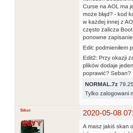
Curse na AOL ma jed
może błąd? - kod kon
w każdej innej z A
często zalicza Boot
ponowne zapisanie 
Edit: podmieniłem pl
Edit2: Przy okazji
plików dodaje jeden
poprawić? Seban?
NORMAL.7z
79.25
Tylko zalogowani m
Sikor
2020-05-08 07
A masz jakiś skan 