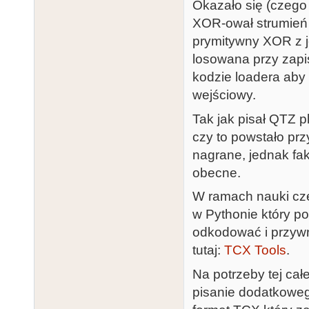
Okazało się (czego
XOR-ował strumień 
prymitywny XOR z je
losowana przy zapi
kodzie loadera ab
wejściowy.
Tak jak pisał QTZ p
czy to powstało prz
nagrane, jednak fak
obecne.
W ramach nauki cz
w Pythonie który po
odkodować i przywró
tutaj:
TCX Tools
.
Na potrzeby tej cał
pisanie dodatkoweg