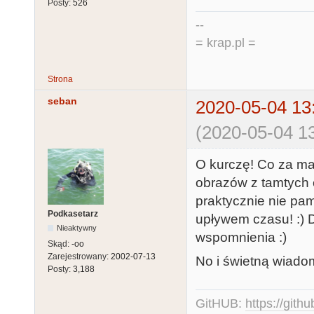
Posty:
526
--
= krap.pl =
Strona
seban
2020-05-04 13
(2020-05-04 13
O kurczę! Co za mat
obrazów z tamtych 
praktycznie nie pam
Podkasetarz
upływem czasu! :) 
Nieaktywny
wspomnienia :)
Skąd:
-oo
Zarejestrowany:
2002-07-13
No i świetną wiadom
Posty:
3,188
GitHUB:
https://gith