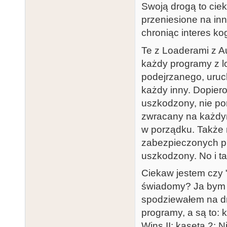
Swoją drogą to cie
przeniesione na in
chroniąc interes ko
Te z Loaderami z A
każdy programy z l
podejrzanego, uruc
każdy inny. Dopiero
uszkodzony, nie po
zwracany na każdym
w porządku. Także
zabezpieczonych pli
uszkodzony. No i ta
Ciekaw jestem czy "
świadomy? Ja bym o
spodziewałem na dr
programy, a są to:
Wins II; kaseta 2: 