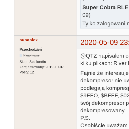
Super Cobra RLE
09)
Tylko zalogowani m
supaplex
2020-05-09 23
Przechodzień
@QTZ napisałem co
Nieaktywny
Skąd:
Szuflandia
kilku plikach: River 
Zarejestrowany:
2019-10-07
Fajnie że interesu
Posty:
12
dekompresor nie uw
podlegają kompresj
$9FFO, $BFFF, $02
twój dekompresor p
dekompresowany.
P.S.
Osobiście uważam 