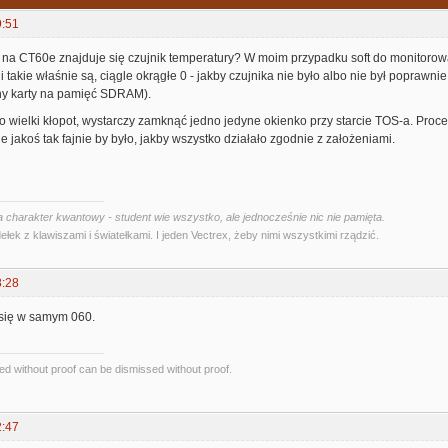
9:51
 na CT60e znajduje się czujnik temperatury? W moim przypadku soft do monitorow
 takie właśnie są, ciągle okrągłe 0 - jakby czujnika nie było albo nie był poprawnie
hy karty na pamięć SDRAM).
to wielki kłopot, wystarczy zamknąć jedno jedyne okienko przy starcie TOS-a. Procek
le jakoś tak fajnie by było, jakby wszystko działało zgodnie z założeniami.
 charakter kwantowy - student wie wszystko, ale jednocześnie nic nie pamięta.
ełek z klawiszami i światełkami. I jeden Vectrex, żeby nimi wszystkimi rządzić.
8:28
 się w samym 060.
d without proof can be dismissed without proof.
2:47