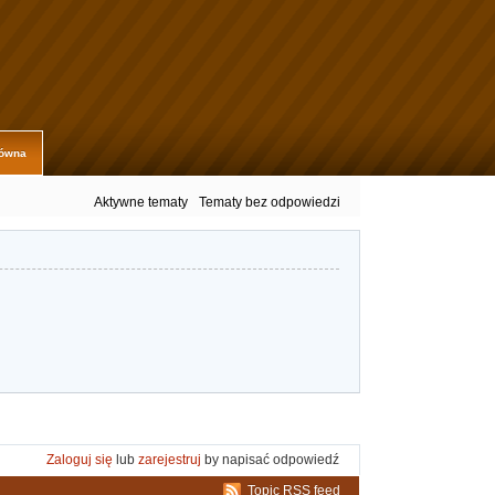
łówna
Aktywne tematy
Tematy bez odpowiedzi
Zaloguj się
lub
zarejestruj
by napisać odpowiedź
Topic RSS feed