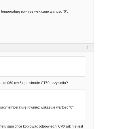
y temperaturę również wskazuje wartość "0".
4
jako 060 rev.6), po stronie CT60e czy softu?
ający temperaturę również wskazuje wartość "0".
nelu sam chce kopiować odpowiedni CPX jak nie jest