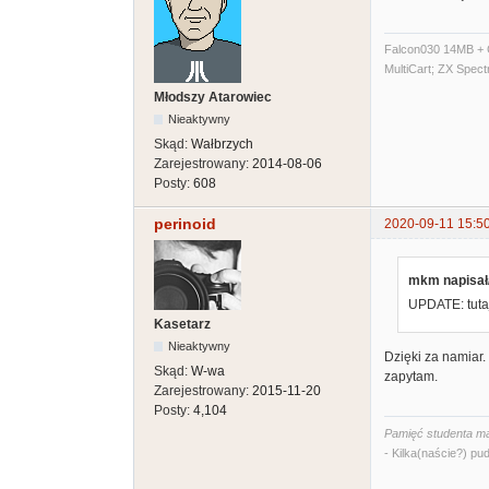
Falcon030 14MB + C
MultiCart; ZX Spec
Młodszy Atarowiec
Nieaktywny
Skąd:
Wałbrzych
Zarejestrowany:
2014-08-06
Posty:
608
perinoid
2020-09-11 15:5
mkm napisał
UPDATE: tuta
Kasetarz
Nieaktywny
Dzięki za namiar.
Skąd:
W-wa
zapytam.
Zarejestrowany:
2015-11-20
Posty:
4,104
Pamięć studenta ma
- Kilka(naście?) pud