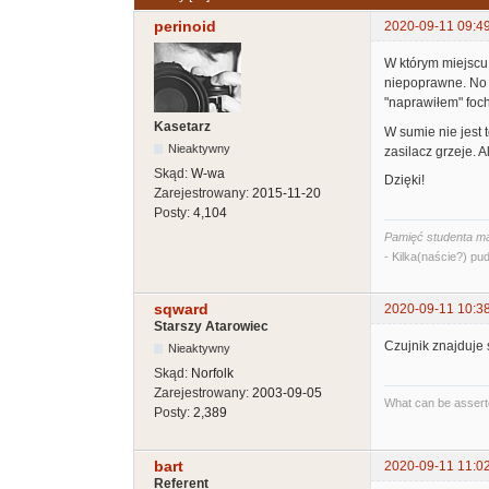
perinoid
2020-09-11 09:4
W którym miejscu
niepoprawne. No i
"naprawiłem" foc
Kasetarz
W sumie nie jest 
Nieaktywny
zasilacz grzeje. A
Skąd:
W-wa
Dzięki!
Zarejestrowany:
2015-11-20
Posty:
4,104
Pamięć studenta ma
- Kilka(naście?) pud
sqward
2020-09-11 10:3
Starszy Atarowiec
Czujnik znajduje
Nieaktywny
Skąd:
Norfolk
Zarejestrowany:
2003-09-05
What can be asserte
Posty:
2,389
bart
2020-09-11 11:0
Referent