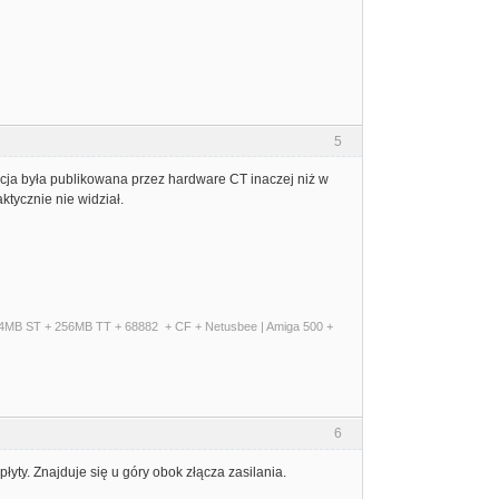
5
acja była publikowana przez hardware CT inaczej niż w
ktycznie nie widział.
+ 14MB ST + 256MB TT + 68882 + CF + Netusbee | Amiga 500 +
6
yty. Znajduje się u góry obok złącza zasilania.