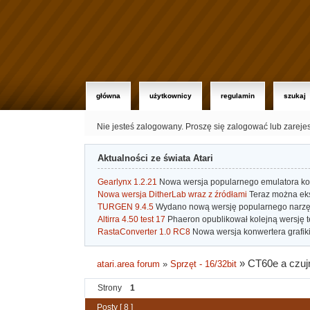
główna
użytkownicy
regulamin
szukaj
Nie jesteś zalogowany.
Proszę się zalogować lub zareje
Aktualności ze świata Atari
Gearlynx 1.2.21
Nowa wersja popularnego emulatora kons
Nowa wersja DitherLab wraz z źródłami
Teraz można eks
TURGEN 9.4.5
Wydano nową wersję popularnego narzę
Altirra 4.50 test 17
Phaeron opublikował kolejną wersję t
RastaConverter 1.0 RC8
Nowa wersja konwertera grafiki 
»
CT60e a czuj
atari.area forum
»
Sprzęt - 16/32bit
Strony
1
Posty [ 8 ]