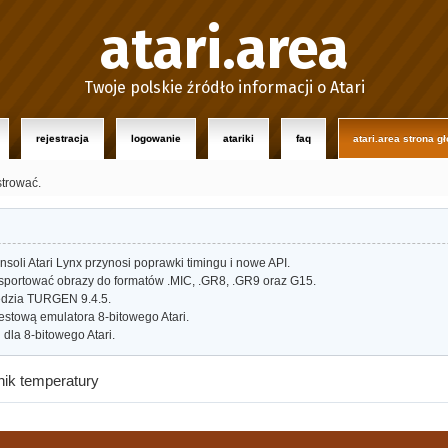
atari.area
Twoje polskie źródło informacji o Atari
rejestracja
logowanie
atariki
faq
atari.area strona g
strować.
oli Atari Lynx przynosi poprawki timingu i nowe API.
portować obrazy do formatów .MIC, .GR8, .GR9 oraz G15.
dzia TURGEN 9.4.5.
estową emulatora 8-bitowego Atari.
dla 8-bitowego Atari.
nik temperatury