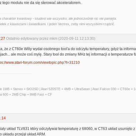
z tego modułu nie da się sterować akceleratorem.
 charakter kwantowy - student wie wszystko, ale jednocześnie nic nie pamięta.
ełek z klawiszami i światełkami. I jeden Vectrex, żeby nimi wszystkimi rządzić.
:27
Ostatnio edytowany przez mkm (2020-09-11 12:13:30)
a, że z CT60e Willy wydał osobnego tool'a do odczytu temperatury, gdyż ta inform
ach... ale może coś mylę. Stary tool do zmiany MHz tej informacji o temperaturze fa
tps://www.atari-forum.com/viewtopic.php?t=31210
ate 1MB + Stereo + SIO2SD | Atari 520STE + 4MB + UltraSatan | Atari Falcon 030 + CT60e 
ga 600 + 2MB Chip + 8MB Fast + CF
1:14
ły układ TLV831 który odczytywał temperaturę z 68060, w CT63 układ usunięto z pł
o układu przejął układ ARM.