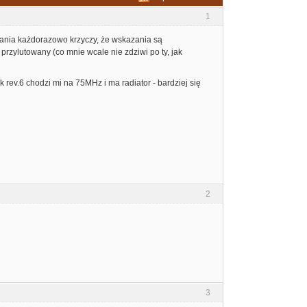
1
ania każdorazowo krzyczy, że wskazania są
 przylutowany (co mnie wcale nie zdziwi po ty, jak
 rev.6 chodzi mi na 75MHz i ma radiator - bardziej się
2
3