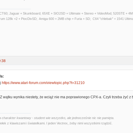
T60; Jaguar + Skunkboard; 65XE + SIO2SD + Ultimate + Stereo + VideoMod; 520STE + 4MB
trum 128k +2 + PiocDivSD; Amiga 600 + 2MB chip + Furia + SD; C64 "chlebak" + 1541 Ultim
0:38
/a:
j
https://www.atari-forum.com/viewtopic.php?t=31210
 Z wątku wynika niestety, że wciąż nie ma poprawionego CPX-a. Czyli trzeba żyć z 
 charakter kwantowy - student wie wszystko, ale jednocześnie nic nie pamięta.
ełek z klawiszami i światełkami. I jeden Vectrex, żeby nimi wszystkimi rządzić.