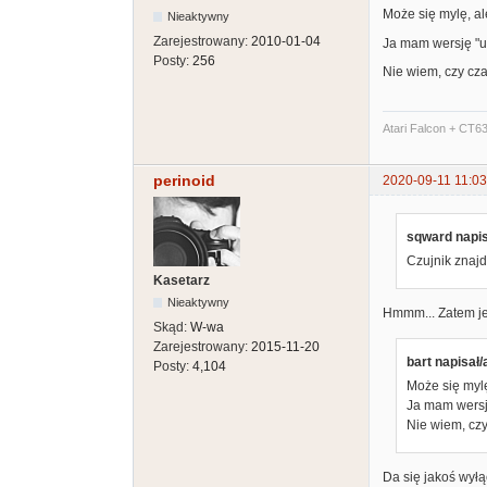
Może się mylę, al
Nieaktywny
Zarejestrowany:
2010-01-04
Ja mam wersję "ub
Posty:
256
Nie wiem, czy cza
Atari Falcon + CT6
perinoid
2020-09-11 11:03
sqward napis
Czujnik znaj
Kasetarz
Nieaktywny
Hmmm... Zatem jeś
Skąd:
W-wa
Zarejestrowany:
2015-11-20
bart napisał/
Posty:
4,104
Może się mylę
Ja mam wersję
Nie wiem, czy
Da się jakoś wył