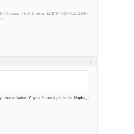
 + Ultrasatan + HxC Emulator; LYNX II + VGA Mod; A2600 +
ate
7
tym komunikatem. Chyba, że coś się zmieniło. Napiszę i