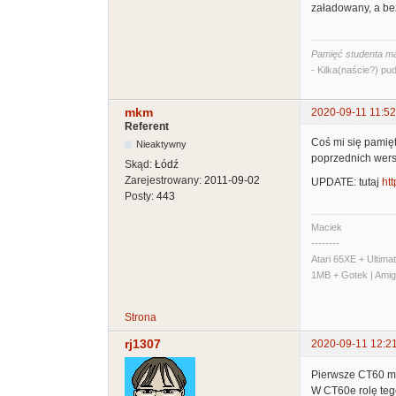
załadowany, a be
Pamięć studenta ma
- Kilka(naście?) pud
mkm
2020-09-11 11:52
Referent
Coś mi się pamięt
Nieaktywny
poprzednich wersj
Skąd:
Łódź
Zarejestrowany:
2011-09-02
UPDATE: tutaj
ht
Posty:
443
Maciek
--------
Atari 65XE + Ultim
1MB + Gotek | Ami
Strona
rj1307
2020-09-11 12:2
Pierwsze CT60 mia
W CT60e rolę teg