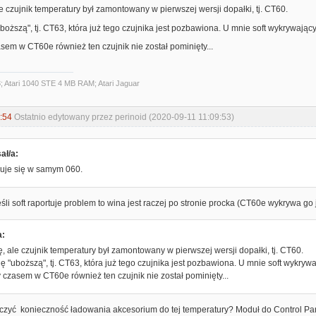
e czujnik temperatury był zamontowany w pierwszej wersji dopałki, tj. CT60.
oższą", tj. CT63, która już tego czujnika jest pozbawiona. U mnie soft wykrywając
sem w CT60e również ten czujnik nie został pominięty...
3; Atari 1040 STE 4 MB RAM; Atari Jaguar
:54
Ostatnio edytowany przez perinoid (2020-09-11 11:09:53)
ał/a:
duje się w samym 060.
li soft raportuje problem to wina jest raczej po stronie procka (CT60e wykrywa go 
a:
, ale czujnik temperatury był zamontowany w pierwszej wersji dopałki, tj. CT60.
 "uboższą", tj. CT63, która już tego czujnika jest pozbawiona. U mnie soft wykryw
 czasem w CT60e również ten czujnik nie został pominięty...
ączyć konieczność ładowania akcesorium do tej temperatury? Moduł do Control Pa