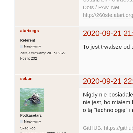
Dots / PAM Net
http://260ste.atari.or
atarixegs
2020-09-21 21
Referent
To jest trwalsze od
Nieaktywny
Zarejestrowany:
2017-09-27
Posty:
232
seban
2020-09-21 22
Nigdy nie posiadałe
nie jest, bo miałe
o tą "technologię" i
Podkasetarz
Nieaktywny
GitHUB:
https://gith
Skąd:
-oo