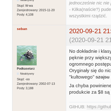
jednocześnie nic nie
Skąd:
W-wa
- Kilka(naście?) pude
Zarejestrowany:
2015-11-20
Posty:
4,108
wszystkimi rządzić.
seban
2020-09-21 21
(2020-09-21 21
No dokładnie i klas
pęknie przy większy
ogromnego postępu 
Podkasetarz
Oryginały się do ni
Nieaktywny
"kultowego"
szajsu
Skąd:
-oo
Zarejestrowany:
2002-07-13
Ja chyba powiniene
Posty:
3,188
produkcie za $8 są 
GitHUB:
https://gith