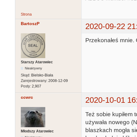
Strona
BartoszP
2020-09-22 21
Przekonałeś mnie. C
Starszy Atarowiec
Nieaktywny
Skąd:
Bielsko-Biała
Zarejestrowany:
2008-12-09
Posty:
2,907
ccwrc
2020-10-01 16
Też sobie kupiłem t
używała nowego (N
blaszkach mogła się
Młodszy Atarowiec