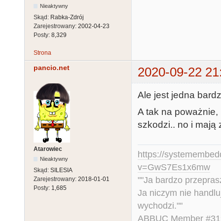
Nieaktywny
Skąd:
Rabka-Zdrój
Zarejestrowany:
2002-04-23
Posty:
8,329
Strona
pancio.net
2020-09-22 21
Ale jest jedna bard
A tak na poważnie, m
szkodzi.. no i mają 
Atarowiec
https://systemembed
Nieaktywny
v=GwS7Es1x6mw
Skąd:
SILESIA
""Ja bardzo przepra
Zarejestrowany:
2018-01-01
Posty:
1,685
Ja niczym nie handlu
wychodzi.""
ABBUC Member #319.