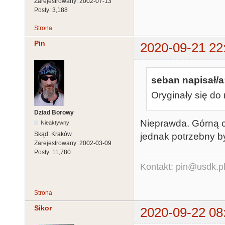
Zarejestrowany:
2002-07-13
Posty:
3,188
Strona
Pin
2020-09-21 22
seban napisał/a
Oryginały się do 
Dziad Borowy
Nieprawda. Górną 
Nieaktywny
Skąd:
Kraków
jednak potrzebny by
Zarejestrowany:
2002-03-09
Posty:
11,780
Kontakt: pin@usdk.p
Strona
Sikor
2020-09-22 08