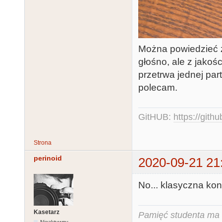
Można powiedzieć ż
głośno, ale z jakoś
przetrwa jednej par
polecam.
GitHUB:
https://gith
Strona
perinoid
2020-09-21 21
No... klasyczna kon
Kasetarz
Pamięć studenta ma c
Nieaktywny