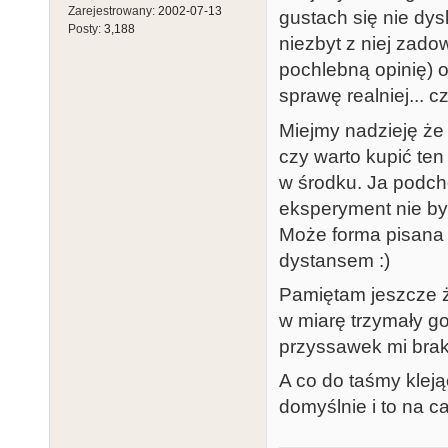
Zarejestrowany:
2002-07-13
gustach się nie dys
Posty:
3,188
niezbyt z niej zado
pochlebną opinię) 
sprawę realniej... 
Miejmy nadzieję że
czy warto kupić ten
w środku. Ja podch
eksperyment nie był
Może forma pisana 
dystansem :)
Pamiętam jeszcze ż
w miarę trzymały go
przyssawek mi brako
A co do taśmy kleją
domyślnie i to na c