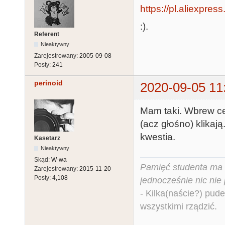
https://pl.aliexpre
:).
Referent
Nieaktywny
Zarejestrowany:
2005-09-08
Posty:
241
perinoid
2020-09-05 11
Mam taki. Wbrew cen
(acz głośno) klikaj
kwestia.
Kasetarz
Nieaktywny
Skąd:
W-wa
Pamięć studenta ma c
Zarejestrowany:
2015-11-20
Posty:
4,108
jednocześnie nic nie
- Kilka(naście?) pude
wszystkimi rządzić.