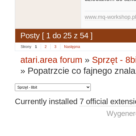
www.mq-workshop.p
Posty [ 1 do 25 z 54 ]
Strony
1
2
3
Następna
atari.area forum
»
Sprzęt - 8bi
»
Popatrzcie co fajnego znal
Currently installed
7 official extens
Wygenero