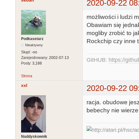
2020-09-22 08
możliwości i ludzi 
Obawiam się jednak 
mogliby zrobić to j
Podkasetarz
Rockchip czy inne t
Nieaktywny
Skąd:
-oo
Zarejestrowany:
2002-07-13
GitHUB:
https://gith
Posty:
3,188
Strona
xxl
2020-09-22 09
racja. obudowe jes
bebechy nie wierze
Naddyskownik