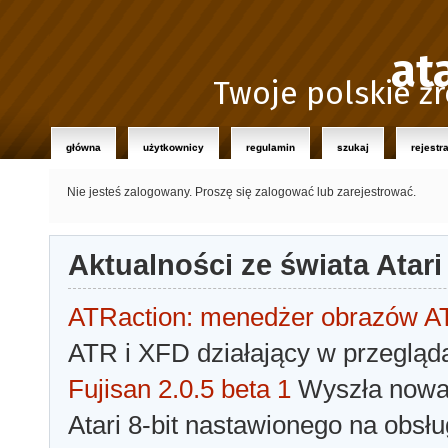
at
Twoje polskie źr
główna
użytkownicy
regulamin
szukaj
rejestr
Nie jesteś zalogowany.
Proszę się zalogować lub zarejestrować.
Aktualności ze świata Atari
ATRaction: menedżer obrazów 
ATR i XFD działający w przegląda
Fujisan 2.0.5 beta 1
Wyszła nowa 
Atari 8-bit nastawionego na obsłu