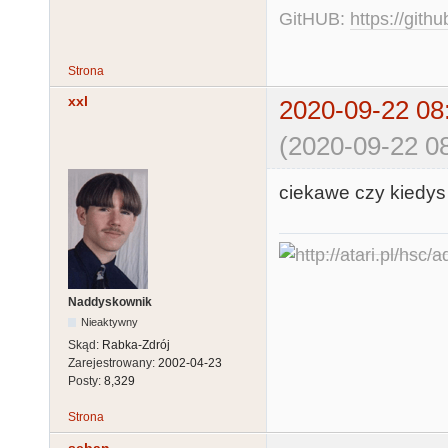
GitHUB:
https://gith
Strona
xxl
2020-09-22 08
(2020-09-22 08
ciekawe czy kiedys 
Naddyskownik
Nieaktywny
Skąd:
Rabka-Zdrój
Zarejestrowany:
2002-04-23
Posty:
8,329
Strona
seban