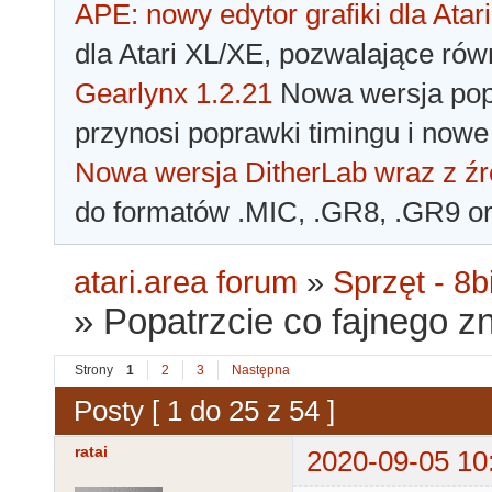
APE: nowy edytor grafiki dla Atari
dla Atari XL/XE, pozwalające rów
Gearlynx 1.2.21
Nowa wersja popu
przynosi poprawki timingu i nowe
Nowa wersja DitherLab wraz z źr
do formatów .MIC, .GR8, .GR9 o
atari.area forum
»
Sprzęt - 8bi
»
Popatrzcie co fajnego z
Strony
1
2
3
Następna
Posty [ 1 do 25 z 54 ]
ratai
2020-09-05 10