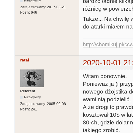
bardzo ładnie klika
Nieaktywny
Zarejestrowany:
2017-03-21
różnicę w powierzc
Posty:
646
Także... Na chwilę 
do atarki miałem na
http://chomikuj.pl/c
ratai
2020-10-01 21
Witam ponownie.
Ponieważ ja (i prz
nowego dżojstika do 
Referent
Nieaktywny
wami nią podzielić.
Zarejestrowany:
2005-09-08
A że drogi to prawd
Posty:
241
kosztował 10$ w la
80-ch, gdzie dolar m
takiego zrobić.