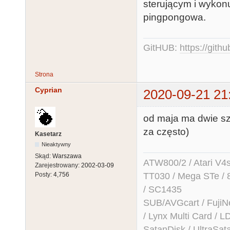
sterującym i wykon
pingpongowa.
GitHUB:
https://gith
Strona
Cyprian
2020-09-21 21
od maja ma dwie sztu
za często)
Kasetarz
Nieaktywny
Skąd:
Warszawa
ATW800/2 / Atari V4sa 
Zarejestrowany:
2002-03-09
TT030 / Mega STe / 
Posty:
4,756
/ SC1435
SUB/AVGcart / FujiN
/ Lynx Multi Card /
SatanDisk / UltraSat