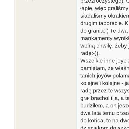
przezroczystego). O
łapie, więc graliśm
siadaliśmy okrakie
drugim taborecie. K
do grania:-) Te dw
mankamenty wynikłe 
wolną chwilę, żeby 
radę:-)).
Wszelkie inne joye 
pamiętam, że właśn
tanich joyów połam
kolejne i kolejne -
radę przez te wszys
grał brachol i ja, a 
budziłem, a on jesz
dwa lata temu prze
do końca, to na dwo
dzieciakom do szkoł