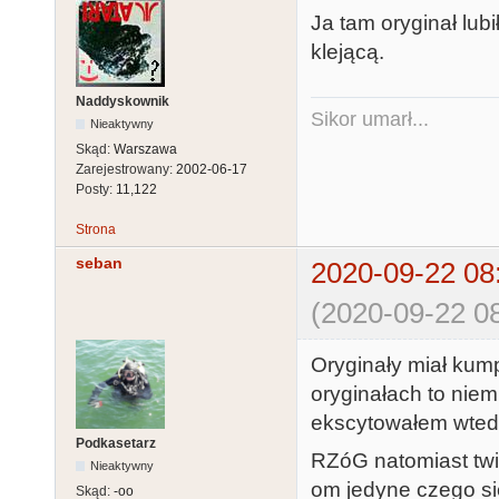
Ja tam oryginał lub
klejącą.
Naddyskownik
Sikor umarł...
Nieaktywny
Skąd:
Warszawa
Zarejestrowany:
2002-06-17
Posty:
11,122
Strona
seban
2020-09-22 08
(2020-09-22 08
Oryginały miał kum
oryginałach to niem
ekscytowałem wtedy
Podkasetarz
RZóG natomiast twi
Nieaktywny
om jedyne czego się
Skąd:
-oo