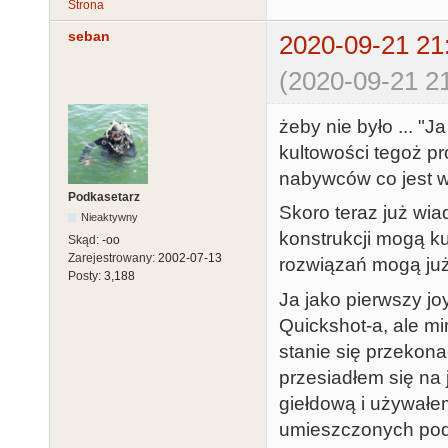
Strona
seban
2020-09-21 21
(2020-09-21 21
żeby nie było ... "
kultowości tegoż pr
nabywców co jest w
Podkasetarz
Skoro teraz już wia
Nieaktywny
konstrukcji mogą ku
Skąd:
-oo
Zarejestrowany:
2002-07-13
rozwiązań mogą już
Posty:
3,188
Ja jako pierwszy jo
Quickshot-a, ale m
stanie się przekona
przesiadłem się na
giełdową i używałe
umieszczonych pod