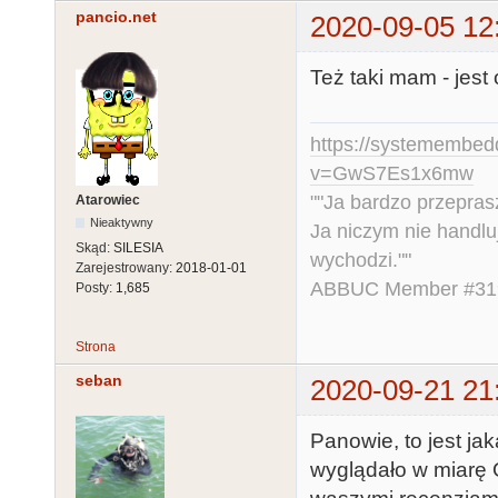
pancio.net
2020-09-05 12
Też taki mam - jest
https://systemembed
v=GwS7Es1x6mw
""Ja bardzo przepra
Atarowiec
Nieaktywny
Ja niczym nie handlu
Skąd:
SILESIA
wychodzi.""
Zarejestrowany:
2018-01-01
ABBUC Member #319.
Posty:
1,685
Strona
seban
2020-09-21 21
Panowie, to jest ja
wyglądało w miarę 