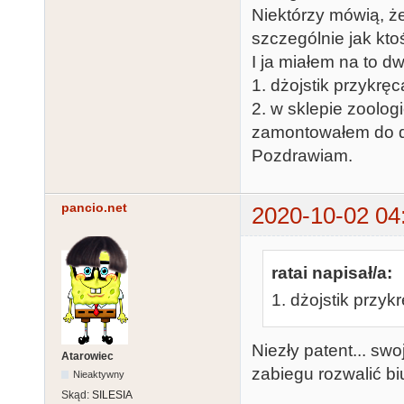
Niektórzy mówią, ż
szczególnie jak kto
I ja miałem na to d
1. dżojstik przykrę
2. w sklepie zoolo
zamontowałem do dż
Pozdrawiam.
pancio.net
2020-10-02 04
ratai napisał/a:
1. dżojstik przyk
Niezły patent... sw
Atarowiec
zabiegu rozwalić biu
Nieaktywny
Skąd:
SILESIA