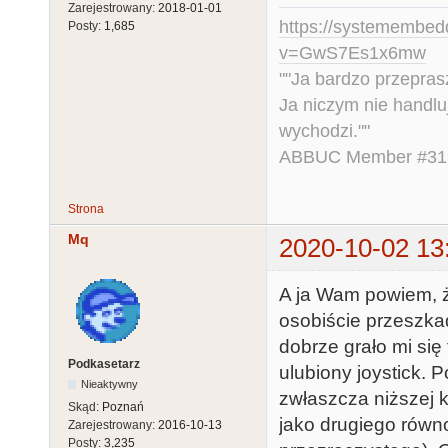
Zarejestrowany:
2018-01-01
https://systemembed
Posty:
1,685
v=GwS7Es1x6mw
""Ja bardzo przepra
Ja niczym nie handlu
wychodzi.""
ABBUC Member #319.
Strona
Mq
2020-10-02 13
A ja Wam powiem, że
osobiście przeszka
dobrze grało mi się 
Podkasetarz
ulubiony joystick. 
Nieaktywny
zwłaszcza niższej k
Skąd:
Poznań
jako drugiego równo
Zarejestrowany:
2016-10-13
Posty:
3,235