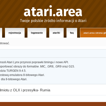
atari.area
Twoje polskie źródło informacji o Atari
rejestracja
logowanie
atariki
faq
atari.area strona g
strować.
oli Atari Lynx przynosi poprawki timingu i nowe API.
portować obrazy do formatów .MIC, .GR8, .GR9 oraz G15.
dzia TURGEN 9.4.5.
estową emulatora 8-bitowego Atari.
dla 8-bitowego Atari.
dmiotu z OLX i przesyłka- Rumia