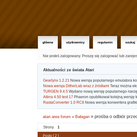
główna
użytkownicy
regulamin
szukaj
Nie jesteś zalogowany.
Proszę się zalogować lub zareje
Aktualności ze świata Atari
Gearlynx 1.2.21
Nowa wersja popularnego emulatora kons
Nowa wersja DitherLab wraz z źródłami
Teraz można eks
TURGEN 9.4.5
Wydano nową wersję popularnego narzę
Altirra 4.50 test 17
Phaeron opublikował kolejną wersję t
RastaConverter 1.0 RC8
Nowa wersja konwertera grafiki 
»
prośba o odbiór prze
atari.area forum
»
Bałagan
Strony
1
Posty [ 2 ]