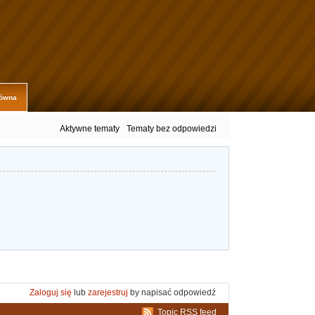
łówna
Aktywne tematy
Tematy bez odpowiedzi
Zaloguj się
lub
zarejestruj
by napisać odpowiedź
Topic RSS feed