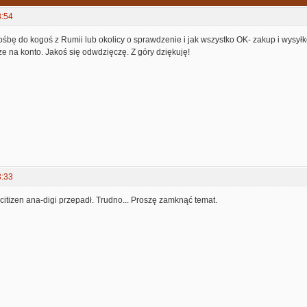
8:54
bę do kogoś z Rumii lub okolicy o sprawdzenie i jak wszystko OK- zakup i wysył
e na konto. Jakoś się odwdzięczę. Z góry dziękuję!
3:33
y citizen ana-digi przepadł. Trudno... Proszę zamknąć temat.