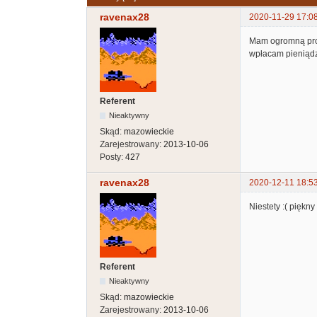
ravenax28
2020-11-29 17:0
Mam ogromną proś
wpłacam pieniądz
Referent
Nieaktywny
Skąd:
mazowieckie
Zarejestrowany:
2013-10-06
Posty:
427
ravenax28
2020-12-11 18:5
Niestety :( piękn
Referent
Nieaktywny
Skąd:
mazowieckie
Zarejestrowany:
2013-10-06