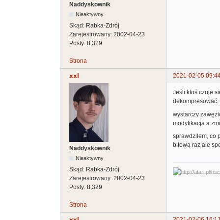
Naddyskownik
Nieaktywny
Skąd:
Rabka-Zdrój
Zarejestrowany:
2002-04-23
Posty:
8,329
Strona
xxl
2021-02-05 09:4
Jeśli ktoś czuje 
dekompresować:
wystarczy zawęzić
modyfikacja a zmi
sprawdziłem, co p
bitową raz ale s
Naddyskownik
Nieaktywny
Skąd:
Rabka-Zdrój
Zarejestrowany:
2002-04-23
Posty:
8,329
Strona
xxl
2021-02-06 16:1