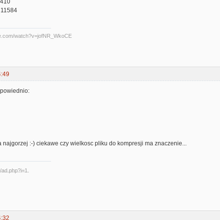
11410
: 11584
be.com/watch?v=jofNR_WkoCE
4:49
dpowiednio:
a najgorzej :-) ciekawe czy wielkosc pliku do kompresji ma znaczenie...
4:32