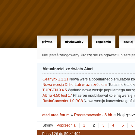
główna
użytkownicy
regulamin
szukaj
Nie jesteś zalogowany.
Proszę się zalogować lub zareje
Aktualności ze świata Atari
Gearlynx 1.2.21
Nowa wersja popularnego emulatora kons
Nowa wersja DitherLab wraz z źródłami
Teraz można eks
TURGEN 9.4.5
Wydano nową wersję popularnego narzę
Altirra 4.50 test 17
Phaeron opublikował kolejną wersję t
RastaConverter 1.0 RC8
Nowa wersja konwertera grafiki 
»
Najlepszy
atari.area forum
»
Programowanie - 8 bit
Strony
Poprzednia
1
2
3
4
5
6
Posty [ 26 do 50 z 140 ]