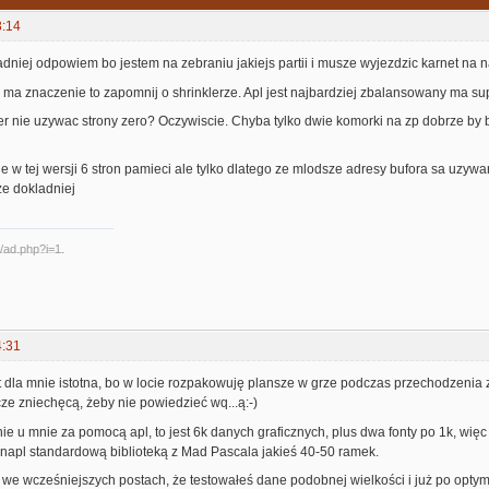
3:14
dniej odpowiem bo jestem na zebraniu jakiejs partii i musze wyjezdzic karnet na na
c ma znaczenie to zapomnij o shrinklerze. Apl jest najbardziej zbalansowany ma sup
r nie uzywac strony zero? Oczywiscie. Chyba tylko dwie komorki na zp dobrze by by
je w tej wersji 6 stron pamieci ale tylko dlatego ze mlodsze adresy bufora sa uzywan
ze dokladniej
4:31
t dla mnie istotna, bo w locie rozpakowuję plansze w grze podczas przechodzenia 
cze zniechęcą, żeby nie powiedzieć wq...ą:-)
e u mnie za pomocą apl, to jest 6k danych graficznych, plus dwa fonty po 1k, wię
napl standardową biblioteką z Mad Pascala jakieś 40-50 ramek.
we wcześniejszych postach, że testowałeś dane podobnej wielkości i już po optyma