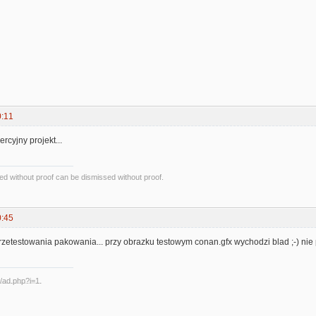
0:11
ercyjny projekt...
d without proof can be dismissed without proof.
0:45
zetestowania pakowania... przy obrazku testowym conan.gfx wychodzi blad ;-) nie pr