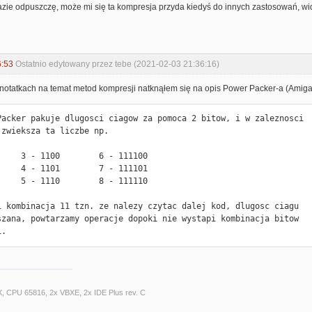
razie odpuszczę, może mi się ta kompresja przyda kiedyś do innych zastosowań, wid
6:53
Ostatnio edytowany przez tebe (2021-02-03 21:36:16)
 notatkach na temat metod kompresji natknąłem się na opis Power Packer-a (Amiga
Packer pakuje dlugosci ciagow za pomoca 2 bitow, i w zaleznosci

 zwieksza ta liczbe np.

     3 - 1100        6 - 111100

     4 - 1101        7 - 111101

     5 - 1110        8 - 111110

i kombinacja 11 tzn. ze nalezy czytac dalej kod, dlugosc ciagu

szana, powtarzamy operacje dopoki nie wystapi kombinacja bitow

1.
X, CPU 65816, 2x VBXE, 2x IDE Plus rev. C