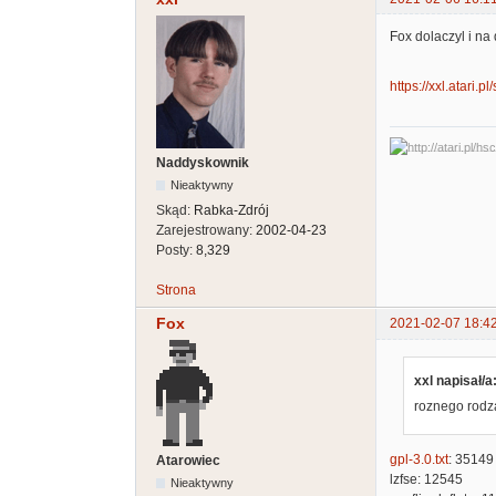
Fox dolaczyl i na
https://xxl.atari.
Naddyskownik
Nieaktywny
Skąd:
Rabka-Zdrój
Zarejestrowany:
2002-04-23
Posty:
8,329
Strona
Fox
2021-02-07 18:4
xxl napisał/a
roznego rodzaj
gpl-3.0.txt
: 35149
Atarowiec
lzfse: 12545
Nieaktywny