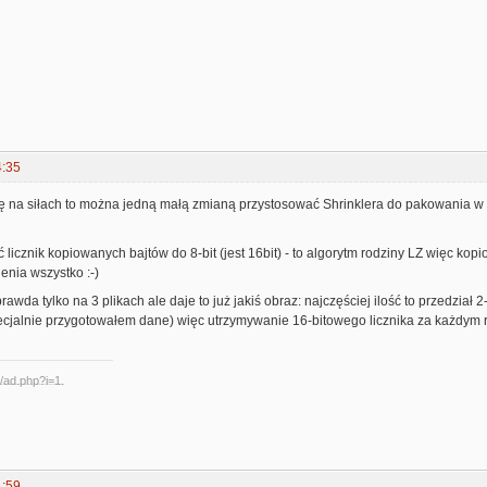
4:35
się na siłach to można jedną małą zmianą przystosować Shrinklera do pakowania w 
 licznik kopiowanych bajtów do 8-bit (jest 16bit) - to algorytm rodziny LZ więc ko
enia wszystko :-)
rawda tylko na 3 plikach ale daje to już jakiś obraz: najczęściej ilość to przedział
pecjalnie przygotowałem dane) więc utrzymywanie 16-bitowego licznika za każdym 
1:59