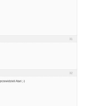
31
32
zewidzieli Atari ;-)