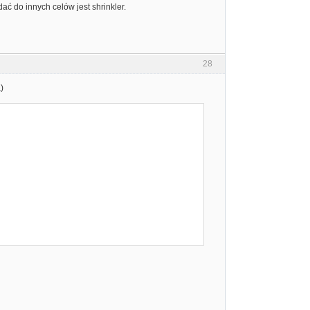
ać do innych celów jest shrinkler.
28
)