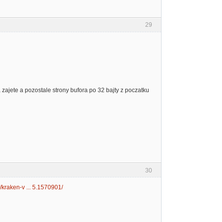
29
a zajete a pozostale strony bufora po 32 bajty z poczatku
30
kraken-v ... 5.1570901/