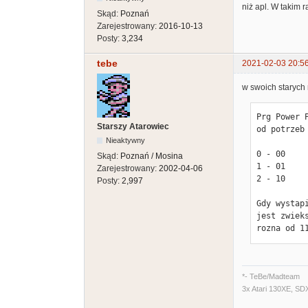
niż apl. W takim 
Skąd:
Poznań
Zarejestrowany:
2016-10-13
Posty:
3,234
tebe
2021-02-03 20:5
w swoich starych
Prg Power 
Starszy Atarowiec
od potrzeb
Nieaktywny
0 - 00    
Skąd:
Poznań / Mosina
1 - 01    
Zarejestrowany:
2002-04-06
2 - 10    
Posty:
2,997
Gdy wystap
jest zwiek
rozna od 1
*- TeBe/Madteam
3x Atari 130XE, SD