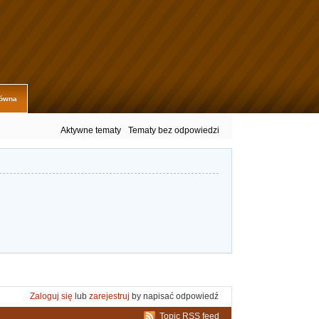
łówna
Aktywne tematy
Tematy bez odpowiedzi
Zaloguj się
lub
zarejestruj
by napisać odpowiedź
Topic RSS feed