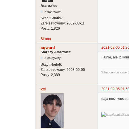
Atarowiec
Nieaktywny
Skąd:
Gdańsk
Zarejestrowany:
2002-03-11
Posty:
1,826
Strona
sqward
2021-02-05 01:3
Starszy Atarowiec
Fajnie, ale to kom
Nieaktywny
Skąd:
Norfolk
Zarejestrowany:
2003-09-05
What can be asserte
Posty:
2,389
xxl
2021-02-05 01:5
daja mozliwosc pr