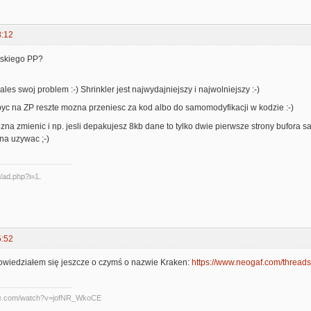
8:12
oskiego PP?
les swoj problem :-) Shrinkler jest najwydajniejszy i najwolniejszy :-)
yc na ZP reszte mozna przeniesc za kod albo do samomodyfikacji w kodzie :-)
mozna zmienic i np. jesli depakujesz 8kb dane to tylko dwie pierwsze strony bufora s
na uzywac ;-)
5:52
owiedziałem się jeszcze o czymś o nazwie Kraken:
https://www.neogaf.com/threads/
be.com/watch?v=jofNR_WkoCE