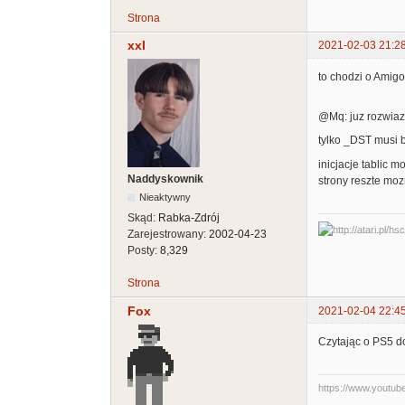
Strona
xxl
2021-02-03 21:2
to chodzi o Amig
@Mq: juz rozwiaza
tylko _DST musi b
inicjacje tablic 
Naddyskownik
strony reszte moz
Nieaktywny
Skąd:
Rabka-Zdrój
Zarejestrowany:
2002-04-23
Posty:
8,329
Strona
Fox
2021-02-04 22:4
Czytając o PS5 d
https://www.youtu