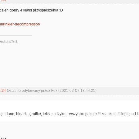
 dzien dobry 4 klatki przyspieszenia :D
pl/shrinkler-decompressor/
2:24
Ostatnio edytowany przez Fox (2021-02-07 18:44:21)
:
u dane, binarki, grafike, tekst, muzyke... wszystko pakuje !!! znacznie !!! lepiej od 