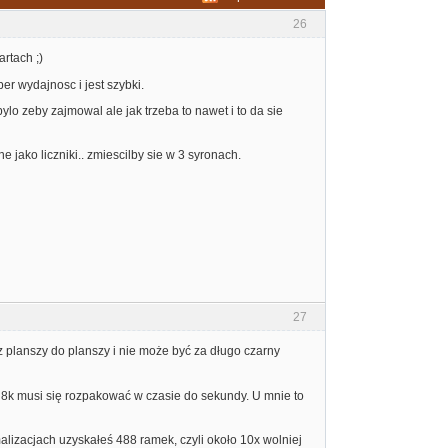
26
rtach ;)
er wydajnosc i jest szybki.
lo zeby zajmowal ale jak trzeba to nawet i to da sie
e jako liczniki.. zmiescilby sie w 3 syronach.
27
z planszy do planszy i nie może być za długo czarny
c 8k musi się rozpakować w czasie do sekundy. U mnie to
lizacjach uzyskałeś 488 ramek, czyli około 10x wolniej