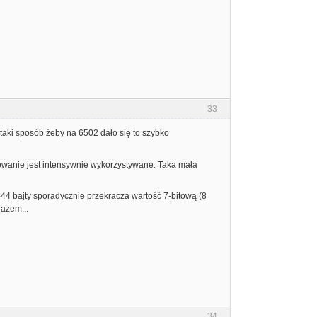
33
taki sposób żeby na 6502 dało się to szybko
piowanie jest intensywnie wykorzystywane. Taka mała
 2-44 bajty sporadycznie przekracza wartość 7-bitową (8
razem...
34