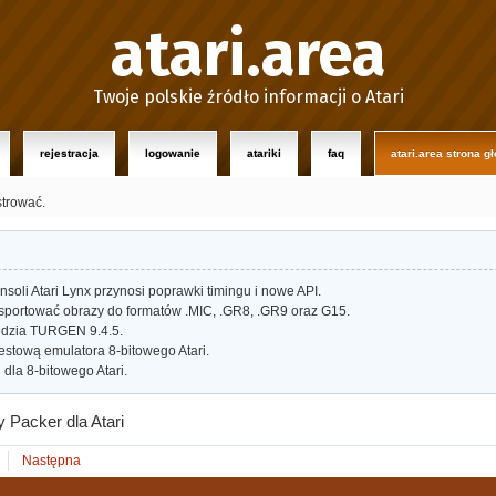
atari.area
Twoje polskie źródło informacji o Atari
rejestracja
logowanie
atariki
faq
atari.area strona g
strować.
oli Atari Lynx przynosi poprawki timingu i nowe API.
portować obrazy do formatów .MIC, .GR8, .GR9 oraz G15.
dzia TURGEN 9.4.5.
estową emulatora 8-bitowego Atari.
dla 8-bitowego Atari.
 Packer dla Atari
Następna