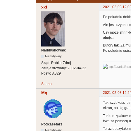
xxl
2021-02-03 12:0
Po poludniu dokla
Ale jesli szybkos
Czy moze shrinkle
obejsc.
Bufory tak. Zajmu
Naddyskownik
Po poludniu opis
Nieaktywny
Skąd:
Rabka-Zdrój
Zarejestrowany:
2002-04-23
Posty:
8,329
Strona
Mq
2021-02-03 12:2
Tak, szybkość jes
ekran, bo się gra
Takie rozpakowani
trwa za pomocą u
Podkasetarz
Teraz doczytałem 
Nieaktywny