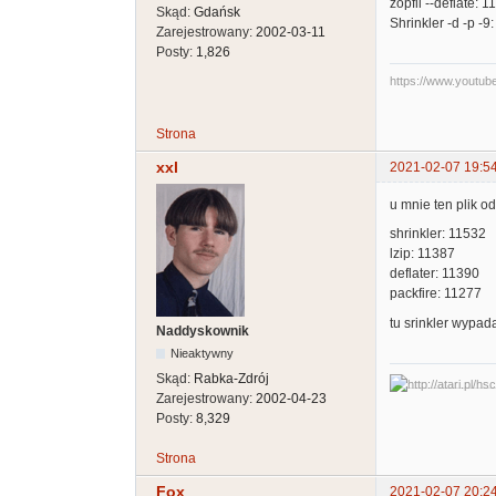
zopfli --deflate: 
Skąd:
Gdańsk
Shrinkler -d -p -9
Zarejestrowany:
2002-03-11
Posty:
1,826
https://www.youtu
Strona
xxl
2021-02-07 19:5
u mnie ten plik o
shrinkler: 11532
lzip: 11387
deflater: 11390
packfire: 11277
tu srinkler wypad
Naddyskownik
Nieaktywny
Skąd:
Rabka-Zdrój
Zarejestrowany:
2002-04-23
Posty:
8,329
Strona
Fox
2021-02-07 20:2