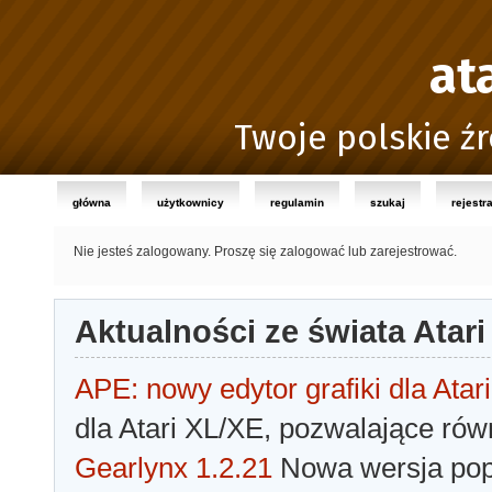
at
Twoje polskie źr
główna
użytkownicy
regulamin
szukaj
rejestr
Nie jesteś zalogowany.
Proszę się zalogować lub zarejestrować.
Aktualności ze świata Atari
APE: nowy edytor grafiki dla Atari
dla Atari XL/XE, pozwalające rów
Gearlynx 1.2.21
Nowa wersja popu