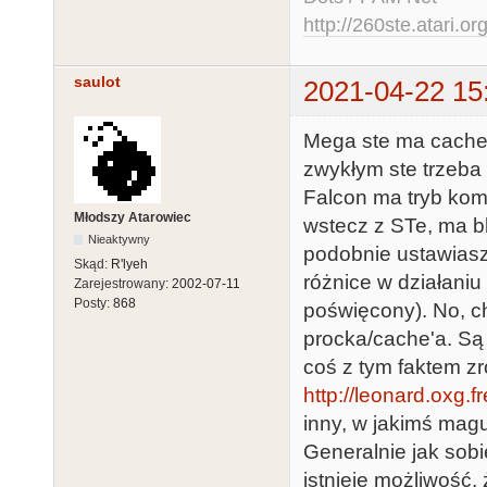
http://260ste.atari.or
saulot
2021-04-22 15
Mega ste ma cache 
zwykłym ste trzeba 
Falcon ma tryb komp
Młodszy Atarowiec
wstecz z STe, ma bl
Nieaktywny
podobnie ustawiasz
Skąd:
R'lyeh
różnice w działaniu
Zarejestrowany:
2002-07-11
Posty:
868
poświęcony). No, c
procka/cache'a. Są 
coś z tym faktem zrob
http://leonard.oxg.fre
inny, w jakimś magu
Generalnie jak sob
istnieje możliwość