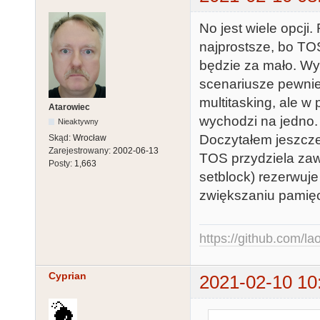
No jest wiele opcji
najprostsze, bo TO
będzie za mało. Wy
scenariusze pewnie
multitasking, ale 
Atarowiec
wychodzi na jedno.
Nieaktywny
Doczytałem jeszcze
Skąd:
Wrocław
Zarejestrowany:
2002-06-13
TOS przydziela zaw
Posty:
1,663
setblock) rezerwuj
zwiększaniu pamięci
https://github.com/la
Cyprian
2021-02-10 10