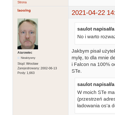
Strona
laoo/ng
2021-04-22 14
saulot napisał/a
No i warto rozw
Jakbym pisał użytek
Atarowiec
mylę, to dla mnie 
Nieaktywny
i Falcon na 100% o
Skąd:
Wrocław
Zarejestrowany:
2002-06-13
STe.
Posty:
1,663
saulot napisał/a
W moich STe m
(przestrzeń adres
ładowania os'a d