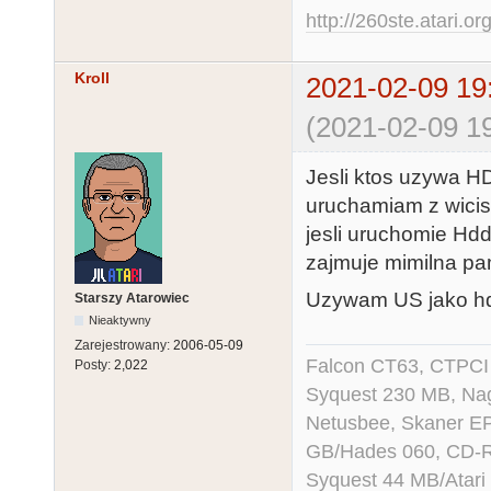
http://260ste.atari.or
Kroll
2021-02-09 19
(2021-02-09 19
Jesli ktos uzywa HD
uruchamiam z wicis
jesli uruchomie Hdd
zajmuje mimilna pa
Uzywam US jako h
Starszy Atarowiec
Nieaktywny
Zarejestrowany:
2006-05-09
Falcon CT63, CTPCI
Posty:
2,022
Syquest 230 MB, N
Netusbee, Skaner E
GB/Hades 060, CD-R
Syquest 44 MB/Atar