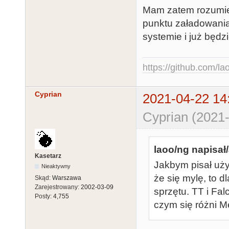
Mam zatem rozumieć
punktu załadowania 
systemie i już będ
https://github.com/la
Cyprian
2021-04-22 14
Cyprian (2021-
laoo/ng napisał/
Kasetarz
Jakbym pisał uży
Nieaktywny
że się mylę, to
Skąd:
Warszawa
Zarejestrowany:
2002-03-09
sprzętu. TT i F
Posty:
4,755
czym się różni 