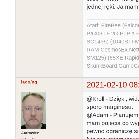
jednej ręki. Ja mam
Atari: FireBee (Fal
Pak030 Frak PuPla
SC1435) (1040STFM
RAM CosmosEx NetU
SM125) (65XE Rapi
SkunkBoard GameCart
laoo/ng
2021-02-10 08
@Kroll - Dzięki, w
sporo marginesu.
@Adam - Planujemy 
mam pojęcia co wyj
pewno ograniczę si
Atarowiec