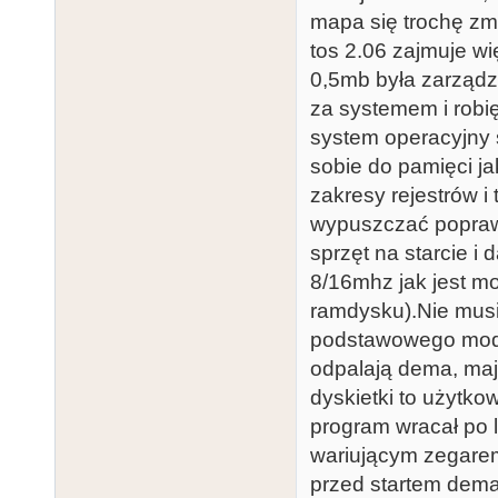
mapa się trochę zmi
tos 2.06 zajmuje wi
0,5mb była zarządz
za systemem i robię
system operacyjny s
sobie do pamięci j
zakresy rejestrów i 
wypuszczać poprawk
sprzęt na starcie i
8/16mhz jak jest m
ramdysku).Nie musis
podstawowego model
odpalają dema, mają
dyskietki to użytkow
program wracał po 
wariującym zegarem
przed startem dema