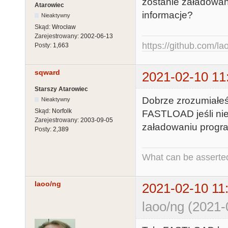
zostanie załadowan
Atarowiec
informacje?
Nieaktywny
Skąd:
Wrocław
Zarejestrowany:
2002-06-13
https://github.com/la
Posty:
1,663
sqward
2021-02-10 11
Starszy Atarowiec
Dobrze zrozumiałeś
Nieaktywny
Skąd:
Norfolk
FASTLOAD jeśli nie
Zarejestrowany:
2003-09-05
załadowaniu program
Posty:
2,389
What can be asserted
laoo/ng
2021-02-10 11
laoo/ng (2021-