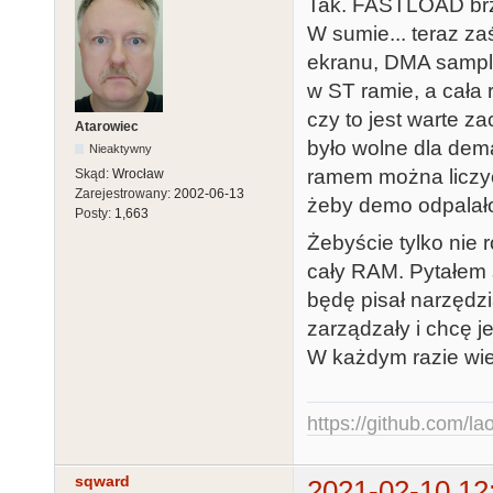
Tak. FASTLOAD brzm
W sumie... teraz za
ekranu, DMA sampli
w ST ramie, a cała 
czy to jest warte 
Atarowiec
było wolne dla dem
Nieaktywny
ramem można liczyć
Skąd:
Wrocław
Zarejestrowany:
2002-06-13
żeby demo odpalało
Posty:
1,663
Żebyście tylko nie 
cały RAM. Pytałem s
będę pisał narzędzi
zarządzały i chcę j
W każdym razie wiel
https://github.com/la
sqward
2021-02-10 12