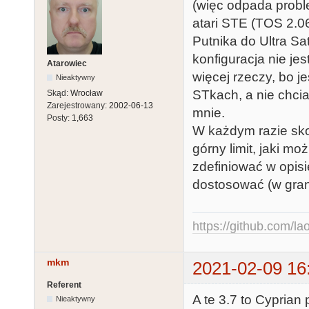
(więc odpada probl
atari STE (TOS 2.0
Putnika do Ultra Sa
konfiguracja nie je
Atarowiec
więcej rzeczy, bo j
Nieaktywny
STkach, a nie chcia
Skąd:
Wrocław
Zarejestrowany:
2002-06-13
mnie.
Posty:
1,663
W każdym razie skor
górny limit, jaki m
zdefiniować w opisi
dostosować (w gran
https://github.com/la
mkm
2021-02-09 16
Referent
A te 3.7 to Cyprian
Nieaktywny