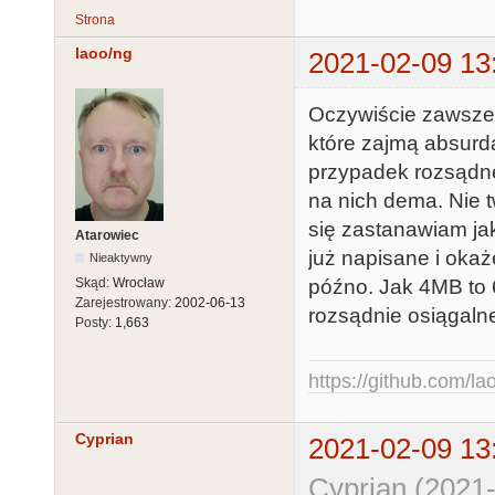
Strona
laoo/ng
2021-02-09 13
Oczywiście zawsze 
które zajmą absurda
przypadek rozsądnej
na nich dema. Nie 
się zastanawiam ja
Atarowiec
już napisane i okaż
Nieaktywny
późno. Jak 4MB to 
Skąd:
Wrocław
Zarejestrowany:
2002-06-13
rozsądnie osiągalne
Posty:
1,663
https://github.com/la
Cyprian
2021-02-09 13
Cyprian (2021-