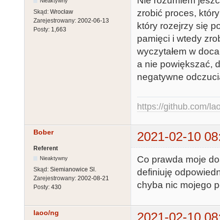
Nie rozumiem jeszc
Nieaktywny
zrobić proces, któr
Skąd:
Wrocław
Zarejestrowany:
2002-06-13
który rozejrzy się 
Posty:
1,663
pamięci i wtedy zro
wyczytałem w docac
a nie powiększać, 
negatywne odczucia
https://github.com/la
Bober
2021-02-10 08
Referent
Co prawda moje dośw
Nieaktywny
Skąd:
Siemianowice Sl.
definiuję odpowied
Zarejestrowany:
2002-08-21
chyba nic mojego pó
Posty:
430
laoo/ng
2021-02-10 08