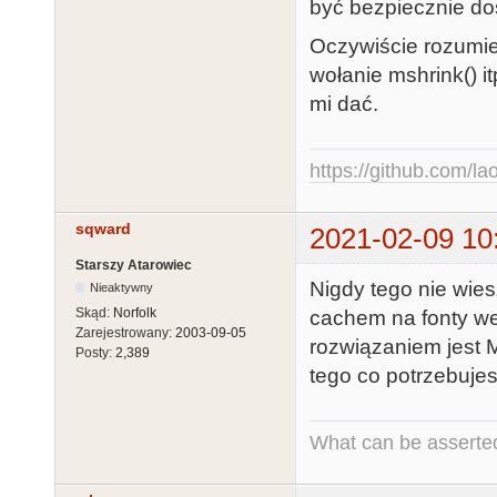
być bezpiecznie d
Oczywiście rozumi
wołanie mshrink() it
mi dać.
https://github.com/la
sqward
2021-02-09 10
Starszy Atarowiec
Nigdy tego nie wies
Nieaktywny
Skąd:
Norfolk
cachem na fonty we
Zarejestrowany:
2003-09-05
rozwiązaniem jest 
Posty:
2,389
tego co potrzebujesz
What can be asserted