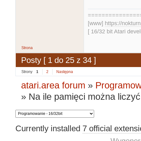
===============
[www]
https://nokturn
[ 16/32 bit Atari dev
Strona
Posty [ 1 do 25 z 34 ]
Strony
1
2
Następna
atari.area forum
»
Programowa
»
Na ile pamięci można liczy
Currently installed
7 official extens
Wygenero