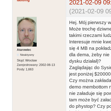
laoo/ng
2021-02-09 09
(2021-02-09 09
Hej. Mój pierwszy w
Może trochę dziwne 
takimi rzeczami ludz
Interesuje mnie kwe
się 4 MB na pokładz
Atarowiec
dla dema, żeby nie 
Nieaktywny
dysku działał)?
Skąd:
Wrocław
Zarejestrowany:
2002-06-13
Zaglądając do Sysi
Posty:
1,663
jest poniżej $20000
Czy można zakładać
demo membottom ni
nie załaduje się po
tam może być zała
do phystop? Czy p