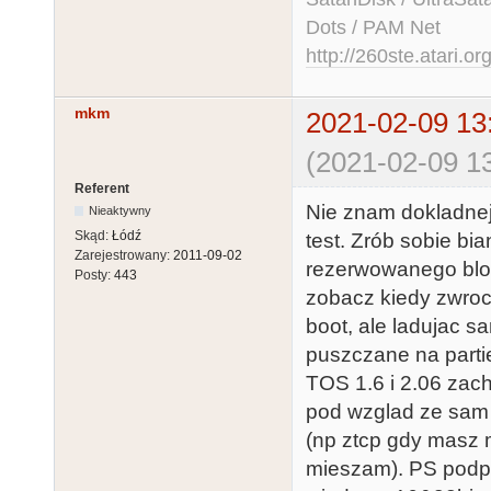
Dots / PAM Net
http://260ste.atari.or
mkm
2021-02-09 13
(2021-02-09 13
Referent
Nie znam dokladnej
Nieaktywny
Skąd:
Łódź
test. Zrób sobie bi
Zarejestrowany:
2011-09-02
rezerwowanego bloku
Posty:
443
zobacz kiedy zwroc
boot, ale ladujac s
puszczane na part
TOS 1.6 i 2.06 zach
pod wzglad ze sam 
(np ztcp gdy masz 
mieszam). PS podpyt