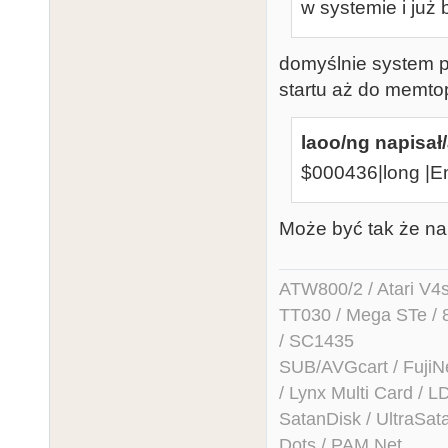
w systemie i ju
domyślnie system pr
startu aż do memto
laoo/ng napisał/
$000436|lon
Może być tak że na 
ATW800/2 / Atari V4sa 
TT030 / Mega STe / 
/ SC1435
SUB/AVGcart / FujiN
/ Lynx Multi Card /
SatanDisk / UltraSat
Dots / PAM Net