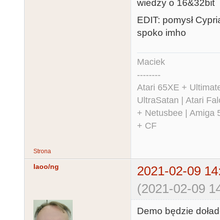
wiedzy o 16&32bit
EDIT: pomysł Cypri
spoko imho
Maciek
--------
Atari 65XE + Ultima
UltraSatan | Atari 
+ Netusbee | Amiga 
+ CF
Strona
laoo/ng
2021-02-09 14
(2021-02-09 14
Demo będzie doład