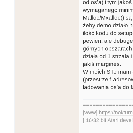
od os'a) i tym jako
wymaganego minimu
Malloc/Mxalloc() są
żeby demo działo n
ilość kodu do setup
pewien, ale debuge
górnych obszarach 
działa od 1 strzała 
jakiś margines.
W moich STe mam 
(przestrzeń adresow
ładowania os'a do f
===============
[www]
https://nokturn
[ 16/32 bit Atari dev