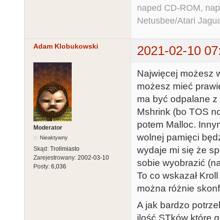
naped CD-ROM, napęd
Netusbee/Atari Jagu
Adam Klobukowski
2021-02-10 07
Najwięcej możesz w
możesz mieć prawie 
ma być odpalane z 
Mshrink (bo TOS no
potem Malloc. Inny
Moderator
wolnej pamięci będ
Nieaktywny
wydaje mi się że s
Skąd:
Trollmiasto
Zarejestrowany:
2002-03-10
sobie wyobrazić (n
Posty:
6,036
To co wskazał Kroll
można różnie skonf
A jak bardzo potrz
ilość STków które 