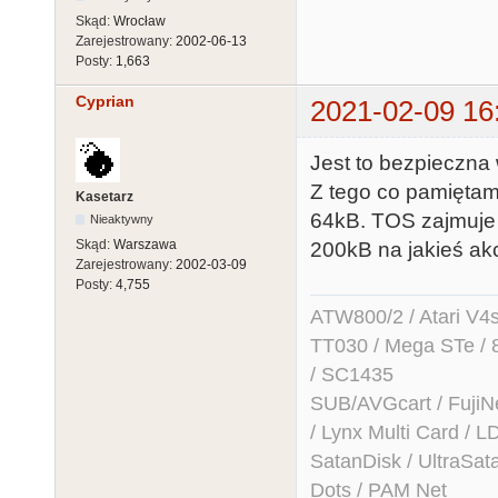
Skąd:
Wrocław
Zarejestrowany:
2002-06-13
Posty:
1,663
Cyprian
2021-02-09 16
Jest to bezpieczna 
Z tego co pamiętam
Kasetarz
64kB. TOS zajmuje 
Nieaktywny
Skąd:
Warszawa
200kB na jakieś ak
Zarejestrowany:
2002-03-09
Posty:
4,755
ATW800/2 / Atari V4sa 
TT030 / Mega STe / 
/ SC1435
SUB/AVGcart / FujiN
/ Lynx Multi Card /
SatanDisk / UltraSat
Dots / PAM Net