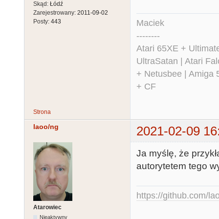
Skąd:
Łódź
Zarejestrowany:
2011-09-02
Maciek
Posty:
443
--------
Atari 65XE + Ultima
UltraSatan | Atari 
+ Netusbee | Amiga 
+ CF
Strona
laoo/ng
2021-02-09 16
Ja myślę, że przykł
autorytetem tego w
https://github.com/la
Atarowiec
Nieaktywny