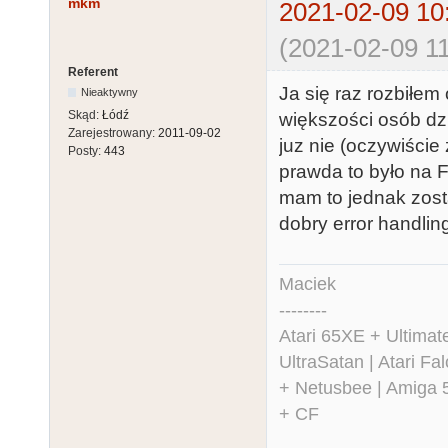
mkm
2021-02-09 10
(2021-02-09 11
Referent
Ja się raz rozbiłem
Nieaktywny
Skąd:
Łódź
większości osób dzi
Zarejestrowany:
2011-09-02
juz nie (oczywiście
Posty:
443
prawda to było na F
mam to jednak zosta
dobry error handlin
Maciek
--------
Atari 65XE + Ultima
UltraSatan | Atari 
+ Netusbee | Amiga 
+ CF