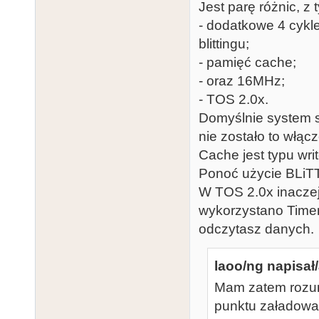
Jest parę różnic, z 
- dodatkowe 4 cykl
blittingu;
- pamięć cache;
- oraz 16MHz;
- TOS 2.0x.
Domyślnie system s
nie zostało to włą
Cache jest typu wri
Ponoć użycie BLiTT
W TOS 2.0x inaczej
wykorzystano Timer
odczytasz danych.
laoo/ng napisał/
Mam zatem rozum
punktu załadowani