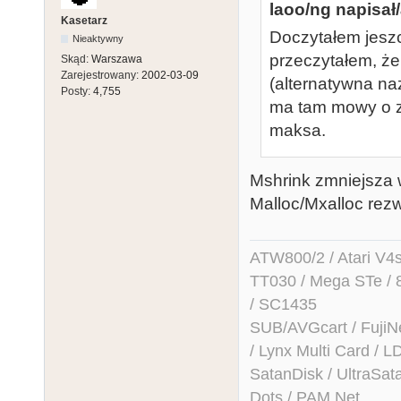
laoo/ng napisał/
Kasetarz
Doczytałem jeszc
Nieaktywny
przeczytałem, ż
Skąd:
Warszawa
Zarejestrowany:
2002-03-09
(alternatywna na
Posty:
4,755
ma tam mowy o zw
maksa.
Mshrink zmniejsza 
Malloc/Mxalloc rez
ATW800/2 / Atari V4sa 
TT030 / Mega STe / 
/ SC1435
SUB/AVGcart / FujiN
/ Lynx Multi Card /
SatanDisk / UltraSat
Dots / PAM Net