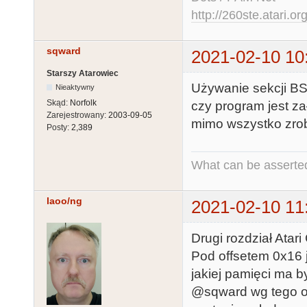
http://260ste.atari.or
sqward
2021-02-10 10
Starszy Atarowiec
Używanie sekcji BS
Nieaktywny
Skąd:
Norfolk
czy program jest za
Zarejestrowany:
2003-09-05
mimo wszystko zrob
Posty:
2,389
What can be asserted
laoo/ng
2021-02-10 11
Drugi rozdział Ata
Pod offsetem 0x16 
jakiej pamięci ma 
@sqward wg tego opi