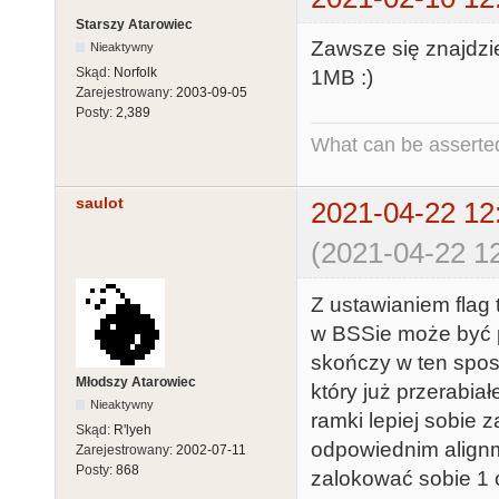
Starszy Atarowiec
Zawsze się znajdzi
Nieaktywny
Skąd:
Norfolk
1MB :)
Zarejestrowany:
2003-09-05
Posty:
2,389
What can be asserted
saulot
2021-04-22 12
(2021-04-22 12
Z ustawianiem flag 
w BSSie może być p
skończy w ten spos
Młodszy Atarowiec
który już przerabia
Nieaktywny
ramki lepiej sobie 
Skąd:
R'lyeh
odpowiednim alignm
Zarejestrowany:
2002-07-11
Posty:
868
zalokować sobie 1 c