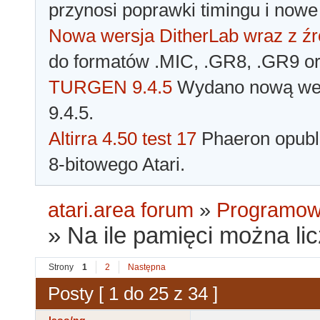
przynosi poprawki timingu i nowe
Nowa wersja DitherLab wraz z źr
do formatów .MIC, .GR8, .GR9 o
TURGEN 9.4.5
Wydano nową wer
9.4.5.
Altirra 4.50 test 17
Phaeron opubli
8-bitowego Atari.
atari.area forum
»
Programowa
»
Na ile pamięci można l
Strony
1
2
Następna
Posty [ 1 do 25 z 34 ]