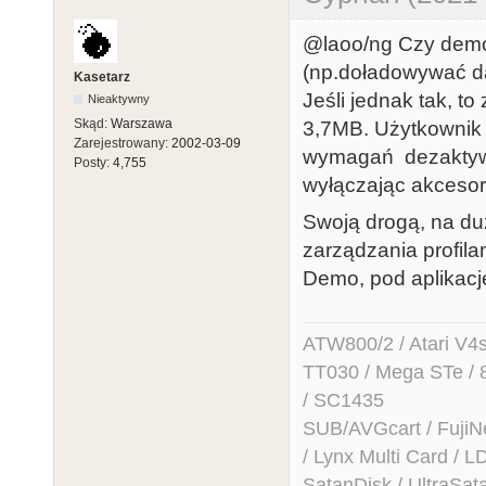
@laoo/ng Czy demo
(np.doładowywać dan
Kasetarz
Jeśli jednak tak, 
Nieaktywny
Skąd:
Warszawa
3,7MB. Użytkownik
Zarejestrowany:
2002-03-09
wymagań dezaktywu
Posty:
4,755
wyłączając akcesori
Swoją drogą, na du
zarządzania profil
Demo, pod aplikacje
ATW800/2 / Atari V4sa 
TT030 / Mega STe / 
/ SC1435
SUB/AVGcart / FujiN
/ Lynx Multi Card /
SatanDisk / UltraSat