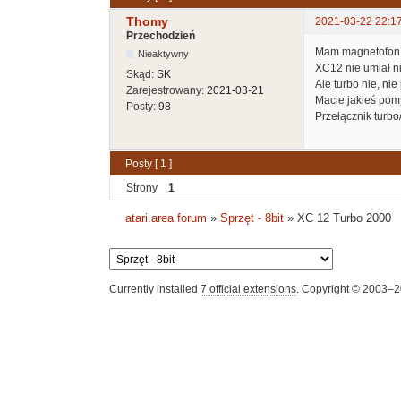
Thomy
2021-03-22 22:1
Przechodzień
Mam magnetofon z
Nieaktywny
XC12 nie umiał ni
Skąd:
SK
Ale turbo nie, ni
Zarejestrowany:
2021-03-21
Macie jakieś pomy
Posty:
98
Przełącznik turbo
Posty [ 1 ]
Strony
1
atari.area forum
»
Sprzęt - 8bit
»
XC 12 Turbo 2000
Currently installed
7 official extensions
. Copyright © 2003–