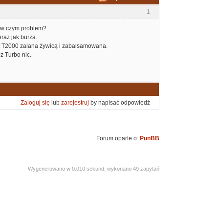
1
, w czym problem?.
raz jak burza.
 tym T2000 zalana żywicą i zabalsamowana.
z Turbo nic.
Zaloguj się
lub
zarejestruj
by napisać odpowiedź
Forum oparte o:
PunBB
Wygenerowano w 0.010 sekund, wykonano 49 zapytań