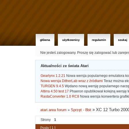
główna
użytkownicy
regulamin
szukaj
Nie jesteś zalogowany.
Proszę się zalogować lub zareje
Aktualności ze świata Atari
Gearlynx 1.2.21
Nowa wersja popularnego emulatora kons
Nowa wersja DitherLab wraz z źródłami
Teraz można eks
TURGEN 9.4.5
Wydano nową wersję popularnego narzę
Altirra 4.50 test 17
Phaeron opublikował kolejną wersję t
RastaConverter 1.0 RC8
Nowa wersja konwertera grafiki 
»
XC 12 Turbo 200
atari.area forum
»
Sprzęt - 8bit
Strony
1
Posty [ 1 ]