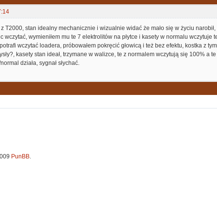
7:14
 T2000, stan idealny mechanicznie i wizualnie widać że mało się w życiu narobił
c wczytać, wymieniłem mu te 7 elektrolitów na płytce i kasety w normalu wczytuje te
e potrafi wczytać loadera, próbowałem pokręcić głowicą i też bez efektu, kostka z
sły?, kasety stan ideał, trzymane w walizce, te z normalem wczytują się 100% a te 
/normal działa, sygnał słychać.
2009
PunBB
.