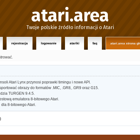
atari.area
Twoje polskie źródło informacji o Atari
rejestracja
logowanie
atariki
faq
atari.area strona g
strować.
oli Atari Lynx przynosi poprawki timingu i nowe API.
portować obrazy do formatów .MIC, .GR8, .GR9 oraz G15.
dzia TURGEN 9.4.5.
estową emulatora 8-bitowego Atari.
dla 8-bitowego Atari.
0