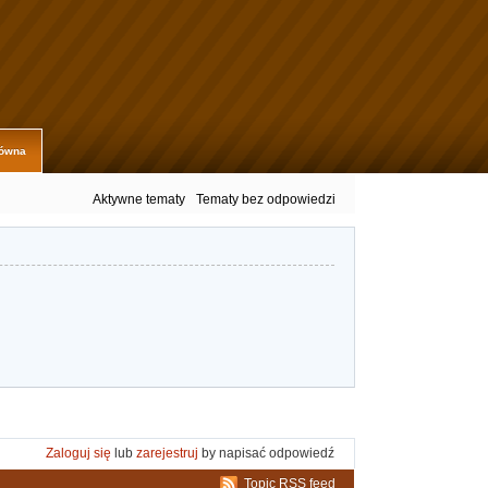
łówna
Aktywne tematy
Tematy bez odpowiedzi
Zaloguj się
lub
zarejestruj
by napisać odpowiedź
Topic RSS feed