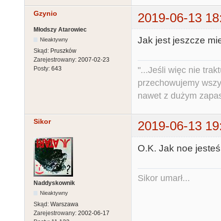
Gzynio
2019-06-13 18
Młodszy Atarowiec
Jak jest jeszcze mie
Nieaktywny
Skąd:
Pruszków
Zarejestrowany:
2007-02-23
"...Jeśli więc nie tr
Posty:
643
przechowujemy wszys
nawet z dużym zapas
Sikor
2019-06-13 19
O.K. Jak noe jesteś
Sikor umarł...
Naddyskownik
Nieaktywny
Skąd:
Warszawa
Zarejestrowany:
2002-06-17