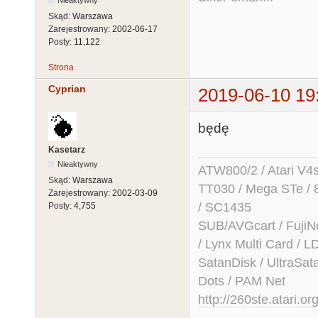
Nieaktywny
Skąd:
Warszawa
Zarejestrowany:
2002-06-17
Posty:
11,122
Strona
Cyprian
2019-06-10 19
będę
Kasetarz
Nieaktywny
ATW800/2 / Atari V4sa 
Skąd:
Warszawa
TT030 / Mega STe / 
Zarejestrowany:
2002-03-09
/ SC1435
Posty:
4,755
SUB/AVGcart / FujiN
/ Lynx Multi Card /
SatanDisk / UltraSat
Dots / PAM Net
http://260ste.atari.or