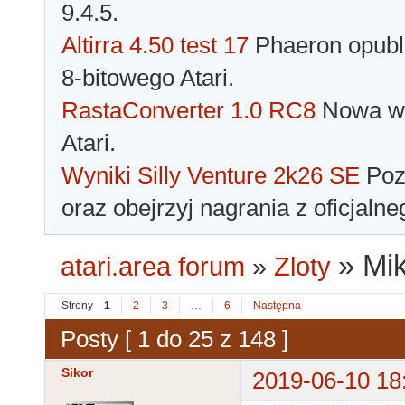
9.4.5.
Altirra 4.50 test 17
Phaeron opubli
8-bitowego Atari.
RastaConverter 1.0 RC8
Nowa wer
Atari.
Wyniki Silly Venture 2k26 SE
Pozn
oraz obejrzyj nagrania z oficjaln
»
Mik
atari.area forum
»
Zloty
Strony
1
2
3
…
6
Następna
Posty [ 1 do 25 z 148 ]
Sikor
2019-06-10 18