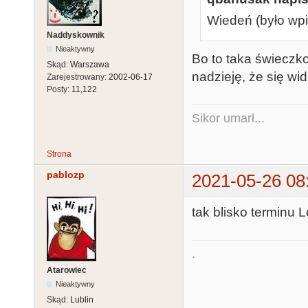
Wiedeń (było wpi
Naddyskownik
Nieaktywny
Bo to taka świeczko
Skąd:
Warszawa
nadzieję, że się wi
Zarejestrowany:
2002-06-17
Posty:
11,122
Sikor umarł...
Strona
pablozp
2021-05-26 08
tak blisko terminu L
.
Atarowiec
Nieaktywny
Skąd:
Lublin