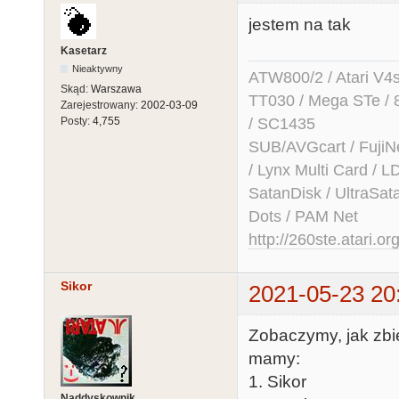
jestem na tak
Kasetarz
Nieaktywny
ATW800/2 / Atari V4sa 
Skąd:
Warszawa
TT030 / Mega STe / 
Zarejestrowany:
2002-03-09
/ SC1435
Posty:
4,755
SUB/AVGcart / FujiN
/ Lynx Multi Card /
SatanDisk / UltraSat
Dots / PAM Net
http://260ste.atari.or
Sikor
2021-05-23 20
Zobaczymy, jak zbie
mamy:
1. Sikor
Naddyskownik