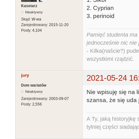
Kasetarz
2. Cyprian
Nieaktywny
3. perinoid
Skąd:
W-wa
Zarejestrowany:
2015-11-20
Posty:
4,104
Pamięć studenta ma c
jednocześnie nic nie
- Kilka(naście?) pude
wszystkimi rządzić.
jury
2021-05-24 16
Dom wariatów
Nie wpisuję się na 
Nieaktywny
Zarejestrowany:
2003-09-07
szansa, że się uda 
Posty:
2,556
A Ty, jaką historyjk
tylniej części siadają