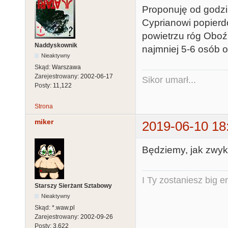
Proponuję od godzin
Cyprianowi popierdó
powietrzu róg Oboźn
Naddyskownik
najmniej 5-6 osób o
Nieaktywny
Skąd:
Warszawa
Zarejestrowany:
2002-06-17
Sikor umarł...
Posty:
11,122
Strona
miker
2019-06-10 18
Będziemy, jak zwykl
I Ty zostaniesz big e
Starszy Sierżant Sztabowy
Nieaktywny
Skąd:
*.waw.pl
Zarejestrowany:
2002-09-26
Posty:
3,622