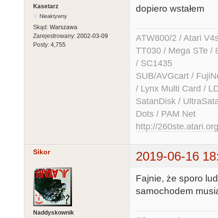
Kasetarz
dopiero wstałem
Nieaktywny
Skąd:
Warszawa
Zarejestrowany:
2002-03-09
ATW800/2 / Atari V4sa 
Posty:
4,755
TT030 / Mega STe / 
/ SC1435
SUB/AVGcart / FujiN
/ Lynx Multi Card /
SatanDisk / UltraSat
Dots / PAM Net
http://260ste.atari.or
Sikor
2019-06-16 18
Fajnie, że sporo lu
samochodem musiałe
Naddyskownik