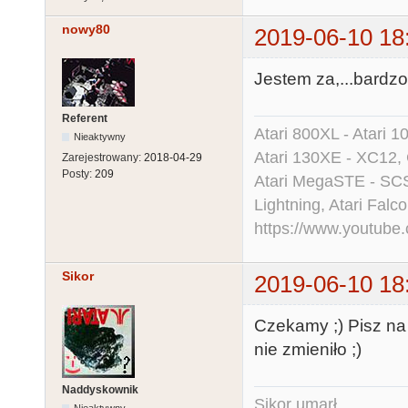
nowy80
2019-06-10 18
Jestem za,...bardzo
Referent
Atari 800XL - Atari 
Nieaktywny
Atari 130XE - XC12,
Zarejestrowany:
2018-04-29
Posty:
209
Atari MegaSTE - SCS
Lightning, Atari Falco
https://www.youtu
Sikor
2019-06-10 18
Czekamy ;) Pisz na 
nie zmieniło ;)
Naddyskownik
Sikor umarł...