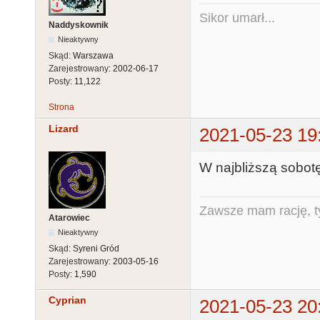
Sikor umarł...
Naddyskownik
Nieaktywny
Skąd:
Warszawa
Zarejestrowany:
2002-06-17
Posty:
11,122
Strona
Lizard
2021-05-23 19
W najbliższą sobot
Zawsze mam rację, ty
Atarowiec
Nieaktywny
Skąd:
Syreni Gród
Zarejestrowany:
2003-05-16
Posty:
1,590
Cyprian
2021-05-23 20