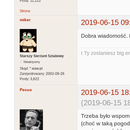
Posty:
11,122
Strona
miker
2019-06-15 09
Dobra wiadomość. N
I Ty zostaniesz big e
Starszy Sierżant Sztabowy
Nieaktywny
Skąd:
*.waw.pl
Zarejestrowany:
2002-09-26
Posty:
3,622
Pecus
2019-06-15 18
(2019-06-15 18
Trzeba było wspom
(choć w taką pogod