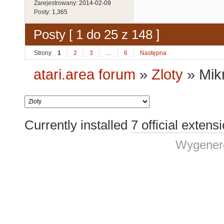
Zarejestrowany:
2014-02-09
Posty:
1,365
Posty [ 1 do 25 z 148 ]
Strony
1
2
3
…
6
Następna
atari.area forum
»
Zloty
»
Mik
Currently installed
7 official extens
Wygenero