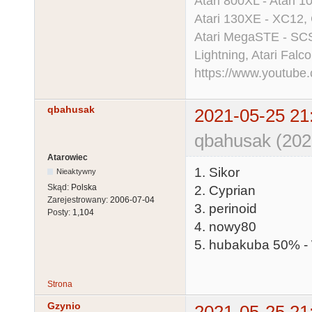
Atari 800XL - Atari 
Atari 130XE - XC12,
Atari MegaSTE - SCS
Lightning, Atari Falco
https://www.youtu
qbahusak
2021-05-25 21
qbahusak (202
Atarowiec
1. Sikor
Nieaktywny
Skąd:
Polska
2. Cyprian
Zarejestrowany:
2006-07-04
3. perinoid
Posty:
1,104
4. nowy80
5. hubakuba 50% - 
Strona
Gzynio
2021-05-25 21