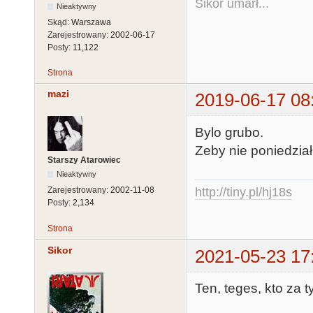
Sikor umarł...
Nieaktywny
Skąd:
Warszawa
Zarejestrowany:
2002-06-17
Posty:
11,122
Strona
mazi
2019-06-17 08
Bylo grubo.
Zeby nie poniedzia
Starszy Atarowiec
Nieaktywny
http://tiny.pl/hj18s
Zarejestrowany:
2002-11-08
Posty:
2,134
Strona
Sikor
2021-05-23 17
Ten, teges, kto za