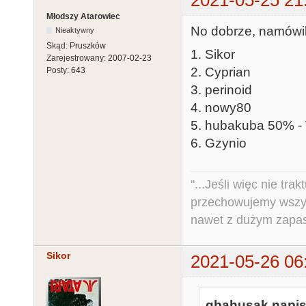
Młodszy Atarowiec
No dobrze, namówili
Nieaktywny
Skąd:
Pruszków
1. Sikor
Zarejestrowany:
2007-02-23
2. Cyprian
Posty:
643
3. perinoid
4. nowy80
5. hubakuba 50% - 
6. Gzynio
"...Jeśli więc nie tr
przechowujemy wszys
nawet z dużym zapas
Sikor
2021-05-26 06
qbahusak napisa