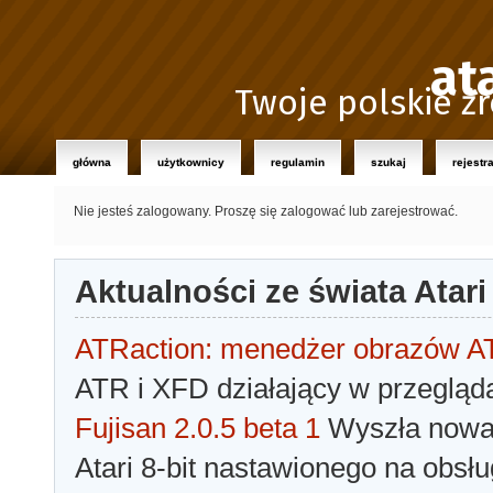
at
Twoje polskie źr
główna
użytkownicy
regulamin
szukaj
rejestr
Nie jesteś zalogowany.
Proszę się zalogować lub zarejestrować.
Aktualności ze świata Atari
ATRaction: menedżer obrazów 
ATR i XFD działający w przegląda
Fujisan 2.0.5 beta 1
Wyszła nowa 
Atari 8-bit nastawionego na obsłu