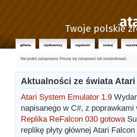
at
Twoje polskie źr
główna
użytkownicy
regulamin
szukaj
rejestr
Nie jesteś zalogowany.
Proszę się zalogować lub zarejestrować.
Aktualności ze świata Atari
Atari System Emulator 1.9
Wydano
napisanego w C#, z poprawkami w
Replika ReFalcon 030 gotowa
Sua
replikę płyty głównej Atari Falcon