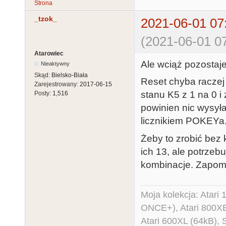
Strona
_tzok_
2021-06-01 07
(2021-06-01 07
Atarowiec
Ale wciąż pozostaje
Nieaktywny
Skąd:
Bielsko-Biała
Reset chyba raczej 
Zarejestrowany:
2017-06-15
stanu K5 z 1 na 0 
Posty:
1,516
powinien nic wysyła
licznikiem POKEYa
Żeby to zrobić bez
ich 13, ale potrzebu
kombinacje. Zapomni
Moja kolekcja: Atar
ONCE+), Atari 800X
Atari 600XL (64kB)