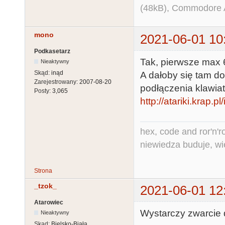
(48kB), Commodore
mono
2021-06-01 10
Podkasetarz
Tak, pierwsze max 6
Nieaktywny
Skąd:
inąd
A dałoby się tam do
Zarejestrowany:
2007-08-20
podłączenia klawiat
Posty:
3,065
http://atariki.krap
hex, code and ror'n'ro
niewiedza buduje, wi
Strona
_tzok_
2021-06-01 12
Atarowiec
Wystarczy zwarcie 
Nieaktywny
Skąd:
Bielsko-Biała