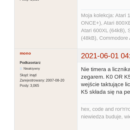
Moja kolekcja: Atar
ONCE+), Atari 800X
Atari 600XL (64kB)
(48kB), Commodore
mono
2021-06-01 04
Podkasetarz
Nie timera a liczni
Nieaktywny
Skąd:
inąd
zegarem. K0 OR K5 
Zarejestrowany:
2007-08-20
wejście taktujące l
Posty:
3,065
K5 składa się na peł
hex, code and ror'n'ro
niewiedza buduje, wi