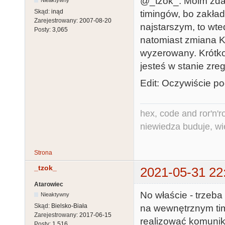
@_tzok_: Moim zda
Skąd:
inąd
timingów, bo zakład
Zarejestrowany:
2007-08-20
najstarszym, to wt
Posty:
3,065
natomiast zmiana K0
wyzerowany. Krótko 
jesteś w stanie zre
Edit: Oczywiście p
hex, code and ror'n'ro
niewiedza buduje, wi
Strona
_tzok_
2021-05-31 22
Atarowiec
No właście - trzeba
Nieaktywny
Skąd:
Bielsko-Biała
na wewnętrznym tim
Zarejestrowany:
2017-06-15
realizować komunik
Posty:
1,516