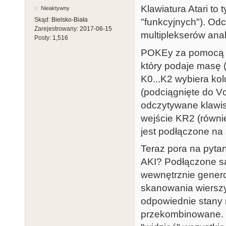
Klawiatura Atari to
Nieaktywny
Skąd:
Bielsko-Biała
"funkcyjnych"). Od
Zarejestrowany:
2017-06-15
multiplekserów an
Posty:
1,516
POKEy za pomocą lin
który podaje masę (
K0...K2 wybiera kol
(podciągnięte do Vc
odczytywane klawisz
wejście KR2 (równie
jest podłączone na 
Teraz pora na pyta
AKI? Podłączone są
wewnętrznie gener
skanowania wierszy
odpowiednie stany n
przekombinowane. 