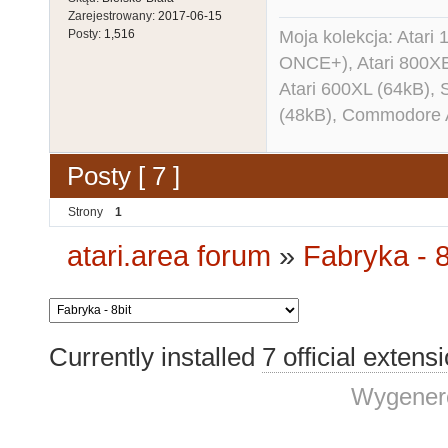
Zarejestrowany:
2017-06-15
Moja kolekcja: Atar
Posty:
1,516
ONCE+), Atari 800X
Atari 600XL (64kB)
(48kB), Commodore
Posty [ 7 ]
Strony
1
atari.area forum
»
Fabryka - 8
Currently installed
7 official extens
Wygenero