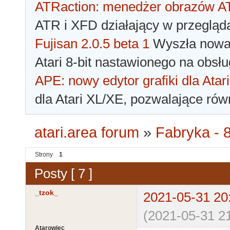
ATRaction: menedżer obrazów 
ATR i XFD działający w przegląda
Fujisan 2.0.5 beta 1
Wyszła nowa 
Atari 8-bit nastawionego na obsłu
APE: nowy edytor grafiki dla Atari
dla Atari XL/XE, pozwalające rów
atari.area forum
»
Fabryka - 8
Strony
1
Posty [ 7 ]
_tzok_
2021-05-31 20
(2021-05-31 21
Atarowiec