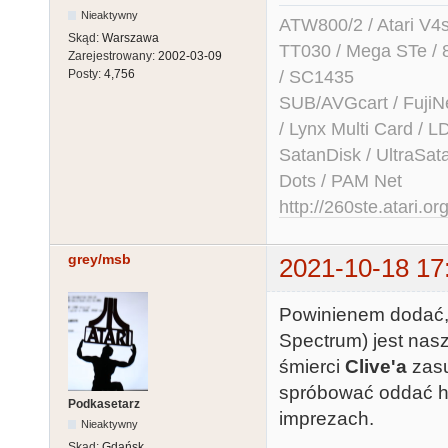
Nieaktywny
ATW800/2 / Atari V4sa 
Skąd:
Warszawa
TT030 / Mega STe / 
Zarejestrowany:
2002-03-09
/ SC1435
Posty:
4,756
SUB/AVGcart / FujiN
/ Lynx Multi Card /
SatanDisk / UltraSat
Dots / PAM Net
http://260ste.atari.or
grey/msb
2021-10-18 17
Powinienem dodać, 
Spectrum) jest nas
śmierci
Clive'a
zasu
spróbować oddać h
Podkasetarz
imprezach.
Nieaktywny
Skąd:
Gdańsk