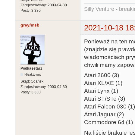
Zarejestrowany:
2003-04-30
Silly Venture - break
Posty:
3,330
grey/msb
2021-10-18 18
Ponieważ na ten mo
(znajdzie się pra
wiadomościach prywa
chwili mamy zapowi
Podkasetarz
Atari 2600 (3)
Nieaktywny
Skąd:
Gdańsk
Atari XL/XE (1)
Zarejestrowany:
2003-04-30
Atari Lynx (1)
Posty:
3,330
Atari ST/STe (3)
Atari Falcon 030 (1)
Atari Jaguar (2)
Commodore 64 (1
Na liście brakuje j