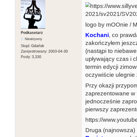
logo by mOOnie / 
Podkasetarz
Kochani
, co prawd
Nieaktywny
zakończyłem jeszcz
Skąd:
Gdańsk
(nastąpi to niebawe
Zarejestrowany:
2003-04-30
Posty:
3,330
upływający czas i c
termin edycji zimow
oczywiście ulegnie 
Przy okazji przypo
zaprezentowane w 
jednocześnie zapr
pierwszy zaprezent
https://www.youtu
Druga (najnowsza) 