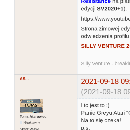
Resistance
na pla
edycji
SV2020+1
).
https://www.youtu
Strona zimowej edy
odwiedzenia profil
SILLY VENTURE 2
Silly Venture - break
AS...
2021-09-18 09
(2021-09-18 09
I to jest to :)
Panie Greyu Atari "
Toms Atarowiec
Na to się czeka!
Nieaktywny
p.s.
Skąd:
W-WA