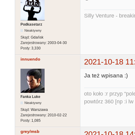
Silly Venture - break
Podkasetarz
Nieaktywny
Skąd:
Gdańsk
Zarejestrowany:
2003-04-30
Posty:
3,330
innuendo
2021-10-18 11
Ja też wpisana :)
oto koło :r przyp "pole
Fanka Luke
powtórz 360 [np :i lw 
Nieaktywny
Skąd:
Warszawa
Zarejestrowany:
2010-02-22
Posty:
1,085
grey/msb
2021-10-18 14