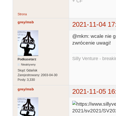
+ CF
Strona
grey/msb
2021-11-04 17
@mkm: wcale nie głu
zwrócenie uwagi!
Silly Venture - break
Podkasetarz
Nieaktywny
Skąd:
Gdańsk
Zarejestrowany:
2003-04-30
Posty:
3,330
grey/msb
2021-11-05 16