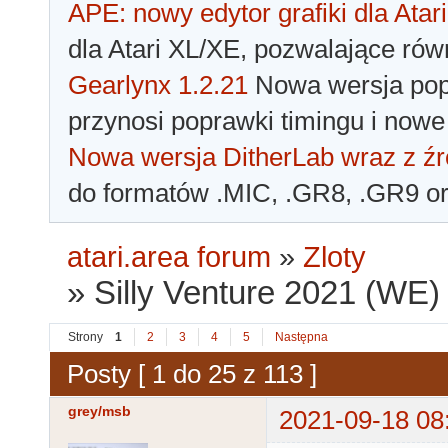
APE: nowy edytor grafiki dla Atari
dla Atari XL/XE, pozwalające rów
Gearlynx 1.2.21
Nowa wersja popu
przynosi poprawki timingu i nowe
Nowa wersja DitherLab wraz z źr
do formatów .MIC, .GR8, .GR9 o
atari.area forum
»
Zloty
»
Silly Venture 2021 (WE)
Strony
1
2
3
4
5
Następna
Posty [ 1 do 25 z 113 ]
grey/msb
2021-09-18 08