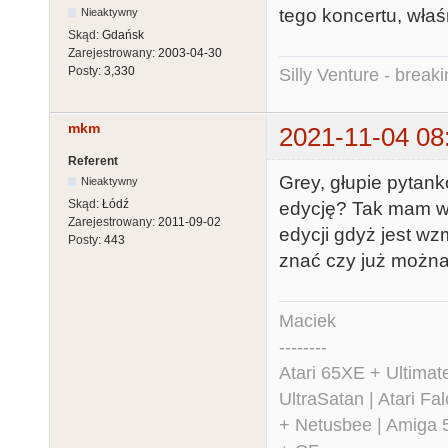
tego koncertu, właś
Nieaktywny
Skąd:
Gdańsk
Zarejestrowany:
2003-04-30
Posty:
3,330
Silly Venture - break
mkm
2021-11-04 08
Referent
Grey, głupie pytank
Nieaktywny
Skąd:
Łódź
edycję? Tak mam wąt
Zarejestrowany:
2011-09-02
edycji gdyż jest w
Posty:
443
znać czy już możn
Maciek
--------
Atari 65XE + Ultima
UltraSatan | Atari 
+ Netusbee | Amiga 