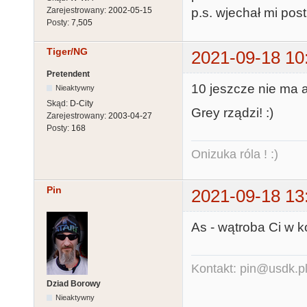
Zarejestrowany:
2002-05-15
p.s. wjechał mi post
Posty:
7,505
Tiger/NG
2021-09-18 10
Pretendent
10 jeszcze nie ma a
Nieaktywny
Skąd:
D-City
Grey rządzi! :)
Zarejestrowany:
2003-04-27
Posty:
168
Onizuka róla ! :)
Pin
2021-09-18 13
As - wątroba Ci w k
Kontakt: pin@usdk.p
Dziad Borowy
Nieaktywny