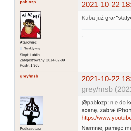
pablozp
2021-10-22 18
Kuba już grał "sta
.
Atarowiec
Nieaktywny
Skąd:
Lublin
Zarejestrowany:
2014-02-09
Posty:
1,365
grey/msb
2021-10-22 18
grey/msb (202
@pablozp: nie do k
scenę, zabrał iPhone'
https://www.yout
Niemniej pamięć mas
Podkasetarz