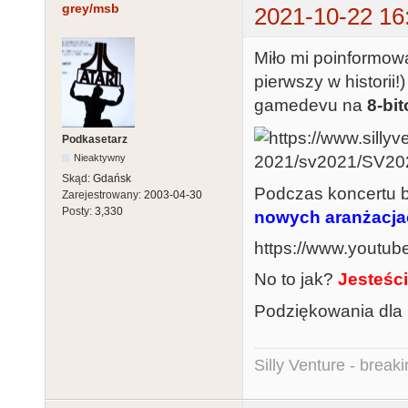
grey/msb
2021-10-22 16
Miło mi poinformow
pierwszy w historii!
gamedevu na
8-bi
Podkasetarz
Nieaktywny
Skąd:
Gdańsk
Podczas koncertu 
Zarejestrowany:
2003-04-30
Posty:
3,330
nowych aranżacja
https://www.yout
No to jak?
Jesteśc
Podziękowania dla
Silly Venture - break