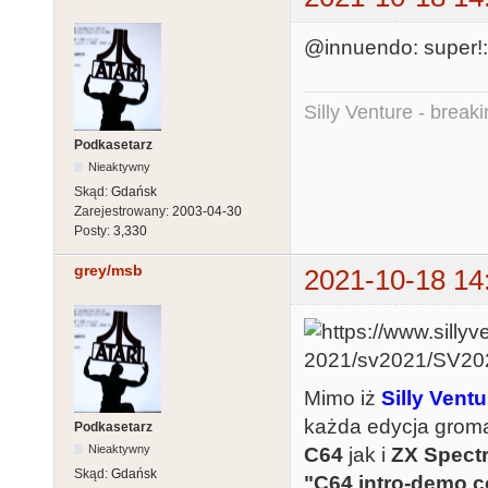
@innuendo: super!:
Silly Venture - break
Podkasetarz
Nieaktywny
Skąd:
Gdańsk
Zarejestrowany:
2003-04-30
Posty:
3,330
grey/msb
2021-10-18 14
Mimo iż
Silly Ventu
każda edycja grom
Podkasetarz
Nieaktywny
C64
jak i
ZX Spect
Skąd:
Gdańsk
"C64 intro-demo 