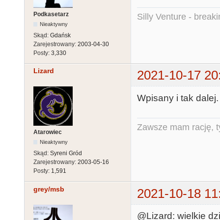
Podkasetarz
Silly Venture - break
Nieaktywny
Skąd:
Gdańsk
Zarejestrowany:
2003-04-30
Posty:
3,330
Lizard
2021-10-17 20
Wpisany i tak dalej
Zawsze mam rację, ty
Atarowiec
Nieaktywny
Skąd:
Syreni Gród
Zarejestrowany:
2003-05-16
Posty:
1,591
grey/msb
2021-10-18 11
@Lizard: wielkie dzi