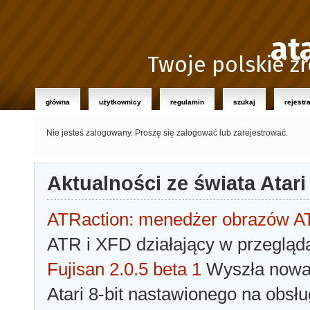
at
Twoje polskie źr
główna
użytkownicy
regulamin
szukaj
rejestr
Nie jesteś zalogowany.
Proszę się zalogować lub zarejestrować.
Aktualności ze świata Atari
ATRaction: menedżer obrazów 
ATR i XFD działający w przegląda
Fujisan 2.0.5 beta 1
Wyszła nowa 
Atari 8-bit nastawionego na obsłu