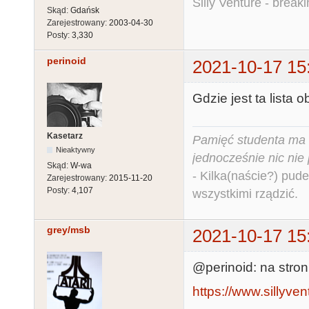
Silly Venture - break
Skąd:
Gdańsk
Zarejestrowany:
2003-04-30
Posty:
3,330
perinoid
2021-10-17 15
Gdzie jest ta lista 
Kasetarz
Pamięć studenta ma c
Nieaktywny
jednocześnie nic nie
Skąd:
W-wa
- Kilka(naście?) pude
Zarejestrowany:
2015-11-20
Posty:
4,107
wszystkimi rządzić.
grey/msb
2021-10-17 15
@perinoid: na stroni
https://www.sillyven