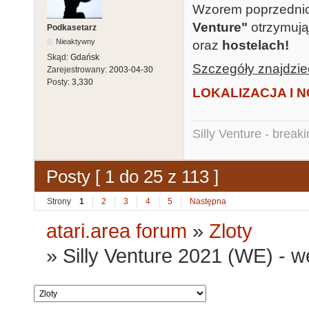
Wzorem poprzednich
Venture"
otrzymuj
Podkasetarz
Nieaktywny
oraz
hostelach!
Skąd:
Gdańsk
Szczegóły znajdziec
Zarejestrowany:
2003-04-30
Posty:
3,330
LOKALIZACJA I N
Silly Venture - break
Posty [ 1 do 25 z 113 ]
Strony
1
2
3
4
5
Następna
atari.area forum
»
Zloty
»
Silly Venture 2021 (WE) - 