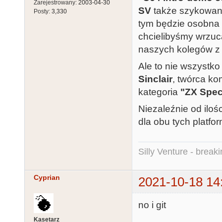
Zarejestrowany:
2003-04-30
SV
także szykowane
Posty:
3,330
tym będzie osobna 
chcielibyśmy wrzuca
naszych kolegów z 
Ale to nie wszystk
Sinclair
, twórca k
kategoria
"ZX Spec
Niezaleźnie od ilo
dla obu tych platfor
Silly Venture - break
Cyprian
2021-10-18 14
no i git
Kasetarz