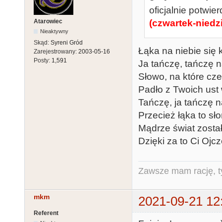
oficjalnie potwie
Atarowiec
(czwartek-niedzi
Nieaktywny
Skąd:
Syreni Gród
Łąka na niebie się
Zarejestrowany:
2003-05-16
Posty:
1,591
Ja tańczę, tańczę 
Słowo, na które cz
Padło z Twoich ust
Tańczę, ja tańczę n
Przecież łąka to sł
Mądrze świat zosta
Dzięki za to Ci Ojc
Zawsze mam rację, ty
mkm
2021-09-21 12
Referent