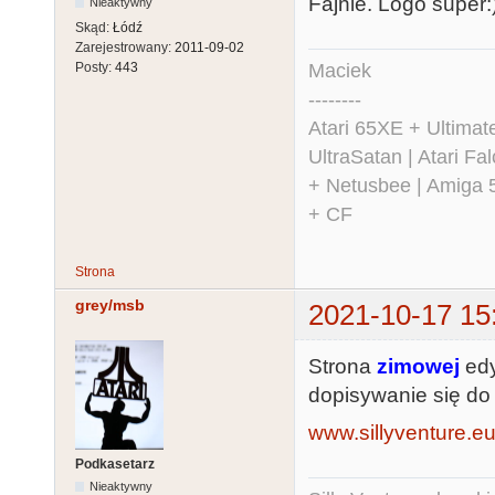
Fajnie. Logo super:
Nieaktywny
Skąd:
Łódź
Zarejestrowany:
2011-09-02
Maciek
Posty:
443
--------
Atari 65XE + Ultima
UltraSatan | Atari 
+ Netusbee | Amiga 
+ CF
Strona
grey/msb
2021-10-17 15
Strona
zimowej
edy
dopisywanie się d
www.sillyventure.e
Podkasetarz
Nieaktywny