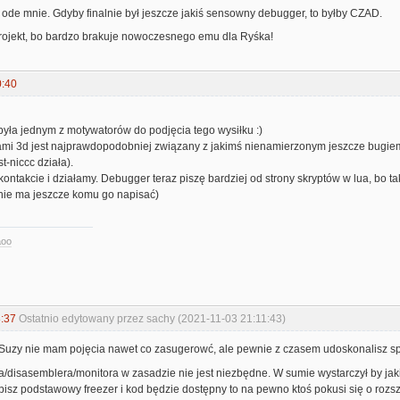
 ode mnie. Gdyby finalnie był jeszcze jakiś sensowny debugger, to byłby CZAD.
rojekt, bo bardzo brakuje nowoczesnego emu dla Ryśka!
0:40
była jednym z motywatorów do podjęcia tego wysiłku :)
ami 3d jest najprawdopodobniej związany z jakimś nienamierzonym jeszcze bugiem
st-niccc działa).
ontakcie i działamy. Debugger teraz piszę bardziej od strony skryptów w lua, bo ta
 nie ma jeszcze komu go napisać)
aoo
:37
Ostatnio edytowany przez sachy (2021-11-03 21:11:43)
 Suzy nie mam pojęcia nawet co zasugerowć, ale pewnie z czasem udoskonalisz spr
/disasemblera/monitora w zasadzie nie jest niezbędne. W sumie wystarczył by jaki
zrobisz podstawowy freezer i kod będzie dostępny to na pewno ktoś pokusi się o rozsz