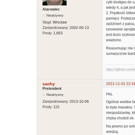
cykl dostępu do s
wtedy 4, a jak jes
Atarowiec
2. Prędkość blito
Nieaktywny
pamięci. Podejrze
Skąd:
Wrocław
opóźnień z palca,
Zarejestrowany:
2002-06-13
rysowanie sprajta
Posty:
1,663
jest dużo szybsze
wiadomo.
Reasumując nie r
sumarycznie bardz
https://github.com/l
sachy
2021-11-02 22:4
Pretendent
Hej,
Nieaktywny
Zarejestrowany:
2013-10-06
Ogólnie wielkie 
Posty:
115
to była masakra. 
niespodziankę, któ
chyba chodził ok.
Na pewno po soli
wiedzą.