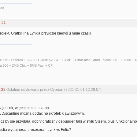
aoo
2:21
jekt. Gratki! I na Lynx'a przyjdzie kiedyś u mnie czas;)
ate 1MB + Stereo + SIO2SD | Atari 520STE + 4MB + UltraSatan | Atari Falcon 030 + CT60e 
ga 600 + 2MB Chip + 8MB Fast + CF
:22
Ostatnio edytowany przez Cyprian (2021-11-01 12:29:57)
 jest ok, więcej nic nie trzeba.
CD/scanline można dodać np skrótek klawiszowym.
cz by się przydała, dobry graficzny debugger, taki w stylu Steem, plus funkcjonalno
stia wydajności procesora - Lynx vs Felix?