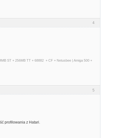
4
+ 14MB ST + 256MB TT + 68882 + CF + Netusbee | Amiga 500 +
5
ść profilowania z Hatari.