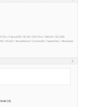
 1040 STe / Falcon030 / 65 XE / 520 STm / SM124 / SC1435
000 / XCA12 / SkunkBoard / CosmosEx / SatanDisk / UltraSatan
3
brak UI).