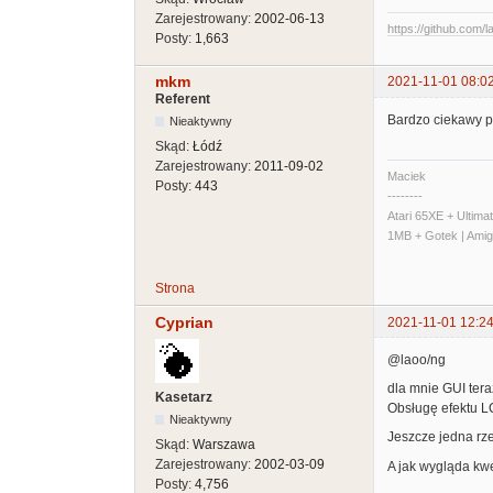
Zarejestrowany:
2002-06-13
https://github.com/l
Posty:
1,663
mkm
2021-11-01 08:0
Referent
Bardzo ciekawy pro
Nieaktywny
Skąd:
Łódź
Zarejestrowany:
2011-09-02
Maciek
Posty:
443
--------
Atari 65XE + Ultim
1MB + Gotek | Ami
Strona
Cyprian
2021-11-01 12:24
@laoo/ng
dla mnie GUI teraz
Kasetarz
Obsługę efektu L
Nieaktywny
Jeszcze jedna rze
Skąd:
Warszawa
Zarejestrowany:
2002-03-09
A jak wygląda kwe
Posty:
4,756