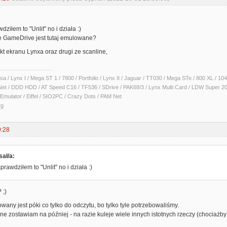
ziłem to "Unlit" no i działa :)
e GameDrive jest tutaj emulowane?
ekt ekranu Lynxa oraz drugi ze scanline,
sa / Lynx I / Mega ST 1 / 7800 / Portfolio / Lynx II / Jaguar / TT030 / Mega STe / 800 XL /
Net / DDD HDD / AT Speed C16 / TF536 / SDrive / PAK68/3 / Lynx Multi Card / LDW Super 2
Emulator / Eiffel / SIO2PC / Crazy Dots / PAM Net
rg
9:28
sał/a:
rawdziłem to "Unlit" no i działa :)
 ;)
ny jest póki co tylko do odczytu, bo tylko tyle potrzebowaliśmy.
e zostawiam na później - na razie kuleje wiele innych istotnych rzeczy (chociażby 