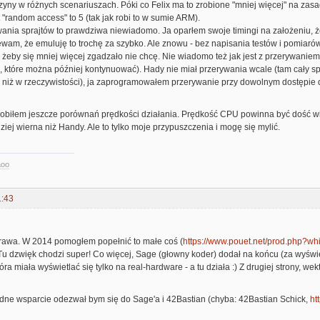
zyny w różnych scenariuszach. Póki co Felix ma to zrobione "mniej więcej" na zasad
t "random access" to 5 (tak jak robi to w sumie ARM).
wania sprajtów to prawdziwa niewiadomo. Ja oparłem swoje timingi na założeniu, że 
wam, że emuluję to trochę za szybko. Ale znowu - bez napisania testów i pomiaró
 żeby się mniej więcej zgadzało nie chcę. Nie wiadomo też jak jest z przerywanie
, które można później kontynuować). Hady nie miał przerywania wcale (tam cały spr
 niż w rzeczywistości), ja zaprogramowałem przerywanie przy dowolnym dostępie do
obiłem jeszcze porównań prędkości działania. Prędkość CPU powinna być dość wier
iej wierna niż Handy. Ale to tylko moje przypuszczenia i mogę się mylić.
aoo
1:43
brawa. W 2014 pomogłem popełnić to małe coś (
https://www.pouet.net/prod.php?w
Tu dzwięk chodzi super! Co więcej, Sage (głowny koder) dodał na końcu (za wyświ
ra miała wyświetlać się tylko na real-hardware - a tu działa :) Z drugiej strony, wek
dne wsparcie odezwał bym się do Sage'a i 42Bastian (chyba: 42Bastian Schick,
ht