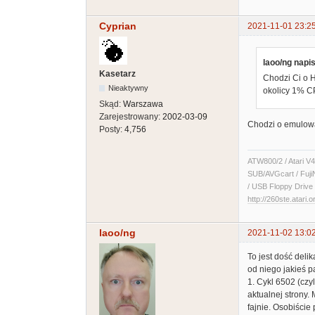
Cyprian
2021-11-01 23:2
laoo/ng napis
Kasetarz
Chodzi Ci o 
Nieaktywny
okolicy 1% CP
Skąd:
Warszawa
Zarejestrowany:
2002-03-09
Chodzi o emulowa
Posty:
4,756
ATW800/2 / Atari V4
SUB/AVGcart / Fuji
/ USB Floppy Drive 
http://260ste.atari.o
laoo/ng
2021-11-02 13:0
To jest dość del
od niego jakieś p
1. Cykl 6502 (czy
aktualnej strony.
fajnie. Osobiście