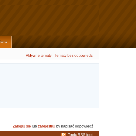
łówna
Aktywne tematy
Tematy bez odpowiedzi
.
Zaloguj się
lub
zarejestruj
by napisać odpowiedź
Topic RSS feed