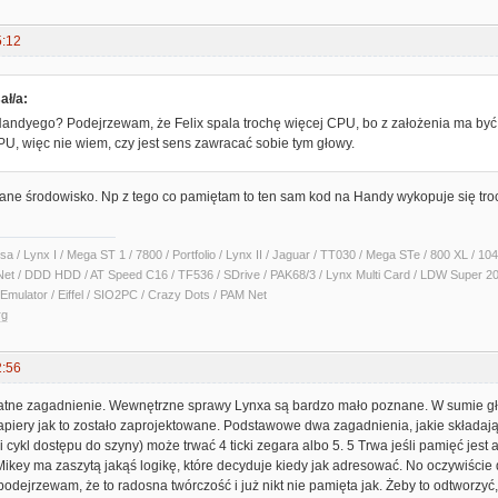
5:12
ał/a:
Handyego? Podejrzewam, że Felix spala trochę więcej CPU, bo z założenia ma być
U, więc nie wiem, czy jest sens zawracać sobie tym głowy.
ne środowisko. Np z tego co pamiętam to ten sam kod na Handy wykopuje się troch
sa / Lynx I / Mega ST 1 / 7800 / Portfolio / Lynx II / Jaguar / TT030 / Mega STe / 800 XL /
Net / DDD HDD / AT Speed C16 / TF536 / SDrive / PAK68/3 / Lynx Multi Card / LDW Super 2
Emulator / Eiffel / SIO2PC / Crazy Dots / PAM Net
rg
2:56
ikatne zagadnienie. Wewnętrzne sprawy Lynxa są bardzo mało poznane. W sumie głó
apiery jak to zostało zaprojektowane. Podstawowe dwa zagadnienia, jakie składają
li cykl dostępu do szyny) może trwać 4 ticki zegara albo 5. 5 Trwa jeśli pamięć jes
 Mikey ma zaszytą jakąś logikę, które decyduje kiedy jak adresować. No oczywiście 
 podejrzewam, że to radosna twórczość i już nikt nie pamięta jak. Żeby to odtworzyć,