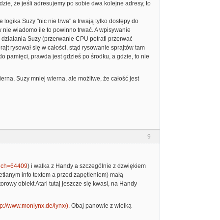
zie, że jeśli adresujemy po sobie dwa kolejne adresy, to
logika Suzy "nic nie trwa" a trwają tylko dostępy do
w nie wiadomo ile to powinno trwać. A wpisywanie
m działania Suzy (przerwanie CPU potrafi przerwać
ajt rysował się w całości, stąd rysowanie sprajtów tam
 pamięci, prawda jest gdzieś po środku, a gdzie, to nie
na, Suzy mniej wierna, ale możliwe, że całość jest
9
hich=64409
) i walka z Handy a szczególnie z dzwiękiem
etlanym info textem a przed zapętleniem) małą
torowy obiekt Atari tutaj jeszcze się kwasi, na Handy
tp://www.monlynx.de/lynx/)
. Obaj panowie z wielką