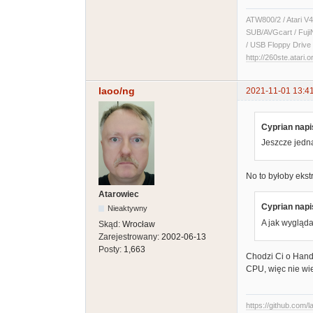
ATW800/2 / Atari V4
SUB/AVGcart / Fuji
/ USB Floppy Drive 
http://260ste.atari.o
laoo/ng
2021-11-01 13:4
Cyprian napi
Jeszcze jedna
No to byłoby ekst
Atarowiec
Cyprian napi
Nieaktywny
A jak wygląda
Skąd:
Wrocław
Zarejestrowany:
2002-06-13
Posty:
1,663
Chodzi Ci o Hand
CPU, więc nie wie
https://github.com/l