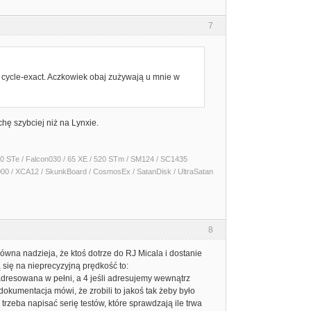
7
 cycle-exact. Aczkowiek obaj zużywają u mnie w
ę szybciej niż na Lynxie.
 1040 STe / Falcon030 / 65 XE / 520 STm / SM124 / SC1435
000 / XCA12 / SkunkBoard / CosmosEx / SatanDisk / UltraSatan
8
wna nadzieja, że ktoś dotrze do RJ Micala i dostanie
 się na nieprecyzyjną prędkość to:
t adresowana w pełni, a 4 jeśli adresujemy wewnątrz
dokumentacja mówi, że zrobili to jakoś tak żeby było
 trzeba napisać serię testów, które sprawdzają ile trwa