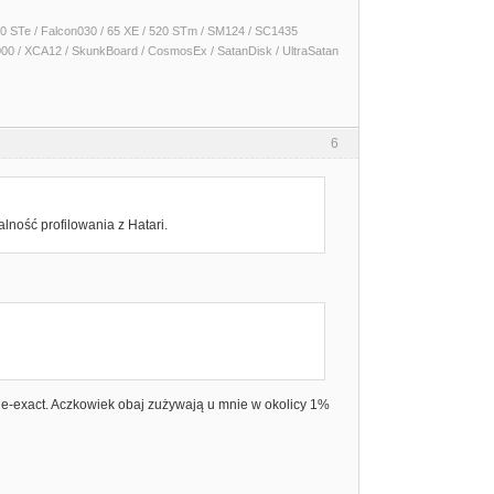
 1040 STe / Falcon030 / 65 XE / 520 STm / SM124 / SC1435
000 / XCA12 / SkunkBoard / CosmosEx / SatanDisk / UltraSatan
6
alność profilowania z Hatari.
le-exact. Aczkowiek obaj zużywają u mnie w okolicy 1%