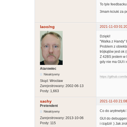
To tyle feedbacku
3mam kciuki za p
laoo/ng
2021-11-03 01:2
Dzięki!
"Walka z Handy" 
Problem z obiekt
trójkątów jest ok (
Z 42BS jestem w k
gdy nie ma GUI i
Atarowiec
Nieaktywny
https://github.com/l
Skąd:
Wrocław
Zarejestrowany:
2002-06-13
Posty:
1,663
sachy
2021-11-03 21:08
Pretendent
Co do arytmetyki
Nieaktywny
Zarejestrowany:
2013-10-06
GUI do debuggera
Posty:
115
i rządził :) Jak 