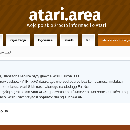
atari.area
Twoje polskie źródło informacji o Atari
rejestracja
logowanie
atariki
faq
atari.area strona g
strować.
ulepszoną replikę płyty głównej Atari Falcon 030.
w dyskietek ATR i XFD działający w przeglądarce bez konieczności instalacji.
- emulatora Atari 8-bit nastawionego na obsługę FujiNet.
myślą o grafice dla Atari XL/XE, pozwalające również na tworzenie kafelków i map
oli Atari Lynx przynosi poprawki timingu i nowe API.
 Lynx