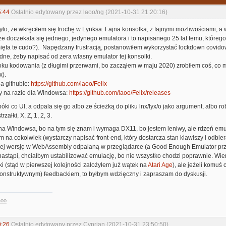
5:44
Ostatnio edytowany przez laoo/ng (2021-10-31 21:20:16)
żyło, że wkręciłem się trochę w Lynksa. Fajna konsolka, z fajnymi możliwościami, a
że doczekała się jednego, jedynego emulatora i to napisanego 25 lat temu, które
mięta te cudo?). Napędzany frustracją, postanowiłem wykorzystać lockdown covidow
rudne, żeby napisać od zera własny emulator tej konsolki.
oku kodowania (z długimi przerwami, bo zacząłem w maju 2020) zrobiłem coś, co m
x).
a githubie:
https://github.com/laoo/Felix
sy na razie dla Windowsa:
https://github.com/laoo/Felix/releases
óki co UI, a odpala się go albo ze ścieżką do pliku lnx/lyx/o jako argument, albo r
rzałki, X, Z, 1, 2, 3.
o na Windowsa, bo na tym się znam i wymaga DX11, bo jestem leniwy, ale rdzeń em
 na cokolwiek (wystarczy napisać front-end, który dostarcza stan klawiszy i odbie
iej wersję w WebAssembly odpalaną w przeglądarce (a Good Enough Emulator prze
nastąpi, chciałbym ustabilizować emulację, bo nie wszystko chodzi poprawnie. Wi
ki (stąd w pierwszej kolejności założyłem już wątek na
Atari Age
), ale jeżeli komuś 
konstruktywnym) feedbackiem, to byłbym wdzięczny i zapraszam do dyskusji.
aoo
0:26
Ostatnio edytowany przez Cyprian (2021-10-31 23:50:50)