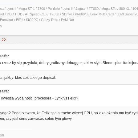
sa / Lynx I / Mega ST 1 / 7800 / Portfolio / Lynx II / Jaguar / TT030 / Mega STe / 800 XL /
Net / DDD HDD / AT Speed C16 / TF536 / SDrive / PAK68/3 / Lynx Multi Card / LDW Super 2
Emulator / Eiffel / SIO2PC / Crazy Dots / PAM Net
rg
1:22
sał/a:
 rzecz by się przydała, dobry graficzny debugger, taki w stylu Steem, plus funkcjon
ra, jakby ktoś coś takiego dopisał.
sał/a:
 kwestia wydajności procesora - Lynx vs Felix?
yego? Podejrzewam, że Felix spala trochę więcej CPU, bo z założenia ma być cyc
m, czy jest sens zawracać sobie tym głowy.
aoo