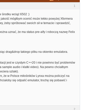
1
 w środku wciąż 6502 :)
go jakość mógłbym ocenić może lekko powyżej Xformera
y, żeby spróbować swoich sił w temacie i sprawdzić,
ożna uznać, że ma status pre-alfy i roboczą nazwę Felix
obiąc drag&drop takiego pliku na okienko emulatora.
ulacji jest w czystym C++20 i nie powinno być problemów
ra sample audio i klatki video). Na pewno chciałbym
ciera szlaki).
em, że w Polsce miłośników Lynxa można policzyć na
chciałoby się odpalić emulator, trochę się pobawić i
2