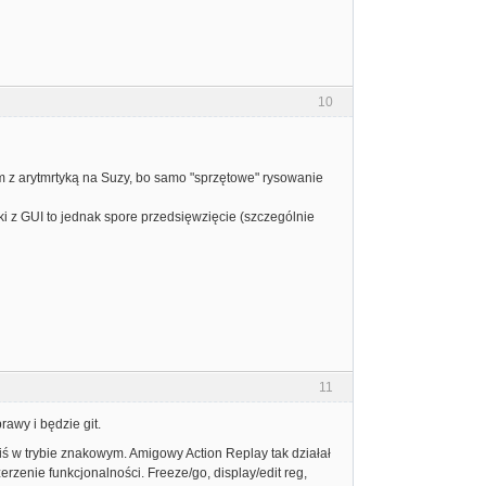
10
 z arytmrtyką na Suzy, bo samo "sprzętowe" rysowanie
ki z GUI to jednak spore przedsięwzięcie (szczególnie
11
awy i będzie git.
ś w trybie znakowym. Amigowy Action Replay tak działał
erzenie funkcjonalności. Freeze/go, display/edit reg,