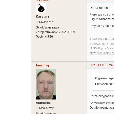
Dobra robota.
Pierwsze co sprawd
Kasetarz
Czy to oznacza ż
Nieaktywny
Przydał by się ef
Skąd:
Warszawa
Zarejestrowany:
2002-03-09
Posty:
4,756
ATW800/2 / Atari V4
SUB/AVGcart / Fuji
/ USB Floppy Drive 
http://260ste.atari.o
laoo/ng
2021-11-01 07:4
Cyprian napi
Pierwsze co sp
Co za przypadek?
Atarowiec
GameDrive emulowa
Detale kosmetyczn
Nieaktywny
Skąd:
Wrocław