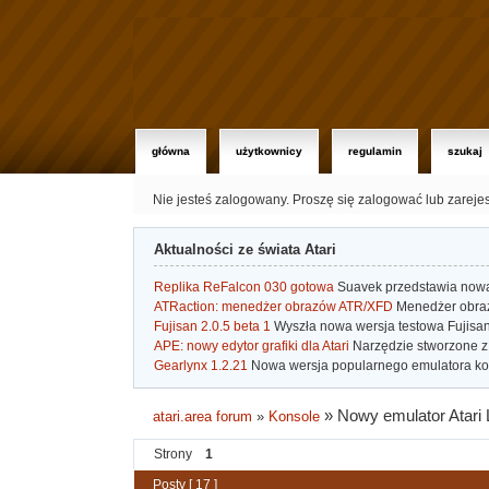
główna
użytkownicy
regulamin
szukaj
Nie jesteś zalogowany.
Proszę się zalogować lub zareje
Aktualności ze świata Atari
Replika ReFalcon 030 gotowa
Suavek przedstawia nową, 
ATRaction: menedżer obrazów ATR/XFD
Menedżer obrazó
Fujisan 2.0.5 beta 1
Wyszła nowa wersja testowa Fujisan 
APE: nowy edytor grafiki dla Atari
Narzędzie stworzone z 
Gearlynx 1.2.21
Nowa wersja popularnego emulatora kons
»
Nowy emulator Atari
atari.area forum
»
Konsole
Strony
1
Posty [ 17 ]