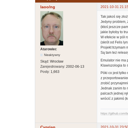
laoo/ng
2021-10-31 21:1
Tak jakoś się zło
Jedyny problem, 
(ktoś jeszcze pa
jakie byłoby to t
W efekcie w pół r
(skrót od Felis lyn
Projekt trzymam n
Atarowiec
Są tam też relea
Nieaktywny
Emulator nie ma p
Skąd:
Wrocław
Klawiszologia to st
Zarejestrowany:
2002-06-13
Posty:
1,663
Póki co jest tylk
z przeportowaniem
zrobić przynajmn
Jednak zanim to 
palcach jednej rę
wrócić z jakimś (
https://github.com/l
Cyprian
2021-10-31 23:5