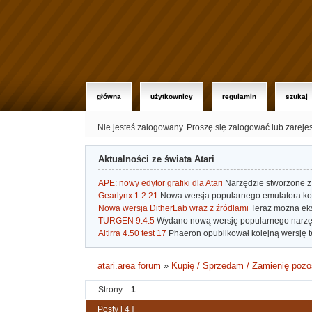
główna
użytkownicy
regulamin
szukaj
Nie jesteś zalogowany.
Proszę się zalogować lub zareje
Aktualności ze świata Atari
APE: nowy edytor grafiki dla Atari
Narzędzie stworzone z 
Gearlynx 1.2.21
Nowa wersja popularnego emulatora kons
Nowa wersja DitherLab wraz z źródłami
Teraz można eks
TURGEN 9.4.5
Wydano nową wersję popularnego narzę
Altirra 4.50 test 17
Phaeron opublikował kolejną wersję t
atari.area forum
»
Kupię / Sprzedam / Zamienię pozo
Strony
1
Posty [ 4 ]