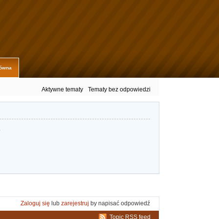
łówna
Aktywne tematy
Tematy bez odpowiedzi
.
Zaloguj się
lub
zarejestruj
by napisać odpowiedź
Topic RSS feed