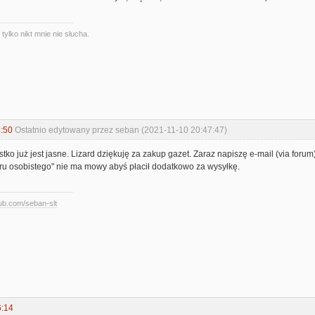
ylko nikt mnie nie słucha.
:50
Ostatnio edytowany przez seban (2021-11-10 20:47:47)
tko już jest jasne. Lizard dziękuję za zakup gazet. Zaraz napiszę e-mail (via foru
ru osobistego" nie ma mowy abyś płacił dodatkowo za wysyłkę.
hub.com/seban-slt
6:14