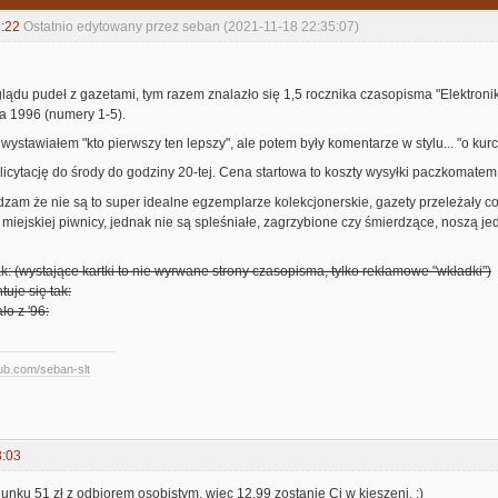
:22
Ostatnio edytowany przez seban (2021-11-18 22:35:07)
lądu pudeł z gazetami, tym razem znalazło się 1,5 rocznika czasopisma "Elektronik
ka 1996 (numery 1-5).
ystawiałem "kto pierwszy ten lepszy", ale potem były komentarze w stylu... "o kurc
icytację do środy do godziny 20-tej. Cena startowa to koszty wysyłki paczkomatem c
dzam że nie są to super idealne egzemplarze kolekcjonerskie, gazety przeleżały c
 miejskiej piwnicy, jednak nie są spleśniałe, zagrzybione czy śmierdzące, noszą je
k: (wystające kartki to nie wyrwane strony czasopisma, tylko reklamowe "wkładki")
tuje się tak:
ło z '96:
hub.com/seban-slt
3:03
nku 51 zł z odbiorem osobistym, więc 12,99 zostanie Ci w kieszeni. :)