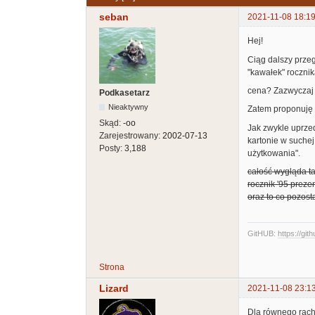
seban
2021-11-08 18:19
Hej!
Ciąg dalszy przeg
"kawałek" roczni
cena? Zazwyczaj w
Podkasetarz
Nieaktywny
Zatem proponuję l
Skąd:
-oo
Jak zwykle uprze
Zarejestrowany:
2002-07-13
kartonie w suchej
Posty:
3,188
użytkowania".
całość wygląda ta
rocznik '95 prezen
oraz to co pozosta
GitHUB:
https://git
Strona
Lizard
2021-11-08 23:1
Dla równego rachu