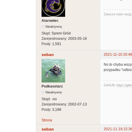
Zawsze mam rację, t
Atarowiec
Nieaktywny
Skąd:
Syreni Gród
Zarejestrowany:
2003-05-16
Posty:
1,591
seban
2021-11-10 20:46
No to chyba wszys
przypadku "odbio
GitHUB:
https://git
Podkasetarz
Nieaktywny
Skąd:
-oo
Zarejestrowany:
2002-07-13
Posty:
3,188
Strona
seban
2021-11-18 22:3