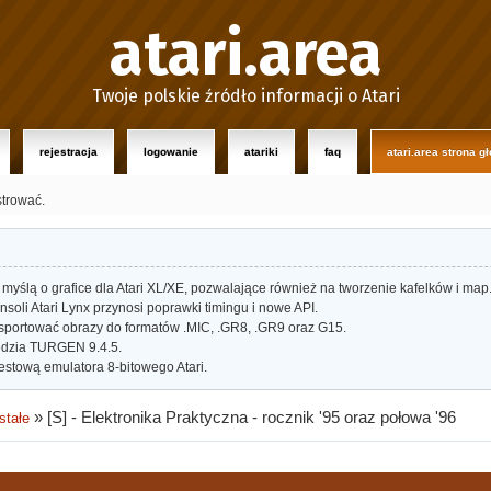
atari.area
Twoje polskie źródło informacji o Atari
rejestracja
logowanie
atariki
faq
atari.area strona g
strować.
myślą o grafice dla Atari XL/XE, pozwalające również na tworzenie kafelków i map
oli Atari Lynx przynosi poprawki timingu i nowe API.
portować obrazy do formatów .MIC, .GR8, .GR9 oraz G15.
dzia TURGEN 9.4.5.
estową emulatora 8-bitowego Atari.
»
[S] - Elektronika Praktyczna - rocznik '95 oraz połowa '96
stałe