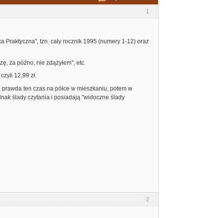
1
a Praktyczna", tzn. cały rocznik 1995 (numery 1-12) oraz
zę, za późno, nie zdążyłem", etc.
zyli 12,99 zł.
o prawda ten czas na półce w mieszkaniu, potem w
dnak ślady czytania i posiadają "widoczne ślady
2