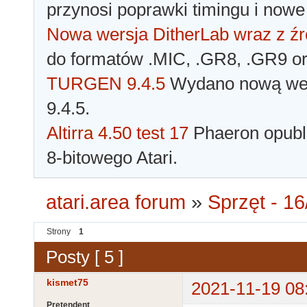
przynosi poprawki timingu i nowe
Nowa wersja DitherLab wraz z źr
do formatów .MIC, .GR8, .GR9 o
TURGEN 9.4.5
Wydano nową wer
9.4.5.
Altirra 4.50 test 17
Phaeron opubli
8-bitowego Atari.
atari.area forum
»
Sprzęt - 16
Strony
1
Posty [ 5 ]
kismet75
2021-11-19 08
Pretendent