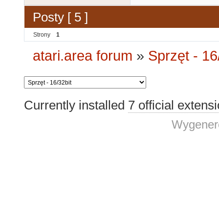
Posty [ 5 ]
Strony
1
atari.area forum
»
Sprzęt - 16
Currently installed
7 official extens
Wygenero