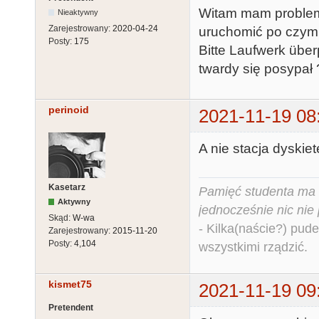
Witam mam problem 
Nieaktywny
Zarejestrowany:
2020-04-24
uruchomić po czym w
Posty:
175
Bitte Laufwerk übe
twardy się posypał 
perinoid
2021-11-19 08
A nie stacja dyskie
Kasetarz
Pamięć studenta ma c
Aktywny
jednocześnie nic nie
Skąd:
W-wa
- Kilka(naście?) pude
Zarejestrowany:
2015-11-20
Posty:
4,104
wszystkimi rządzić.
kismet75
2021-11-19 09
Pretendent