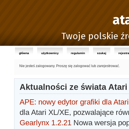
at
Twoje polskie źr
główna
użytkownicy
regulamin
szukaj
rejestr
Nie jesteś zalogowany.
Proszę się zalogować lub zarejestrować.
Aktualności ze świata Atari
APE: nowy edytor grafiki dla Atari
dla Atari XL/XE, pozwalające rów
Gearlynx 1.2.21
Nowa wersja popu