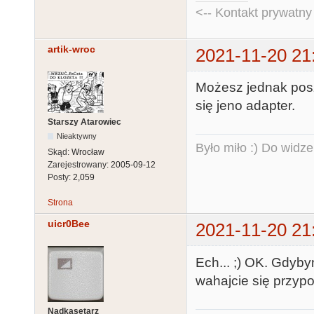
<-- Kontakt prywatn
artik-wroc
2021-11-20 21
Możesz jednak poszu
się jeno adapter.
Starszy Atarowiec
Nieaktywny
Było miło :) Do widze
Skąd:
Wrocław
Zarejestrowany:
2005-09-12
Posty:
2,059
Strona
uicr0Bee
2021-11-20 21
Ech... ;) OK. Gdyb
wahajcie się przyp
Nadkasetarz