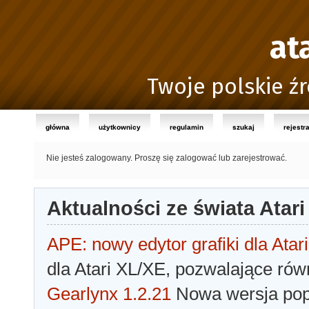
at
Twoje polskie źr
główna
użytkownicy
regulamin
szukaj
rejestr
Nie jesteś zalogowany.
Proszę się zalogować lub zarejestrować.
Aktualności ze świata Atari
APE: nowy edytor grafiki dla Atari
dla Atari XL/XE, pozwalające rów
Gearlynx 1.2.21
Nowa wersja popu