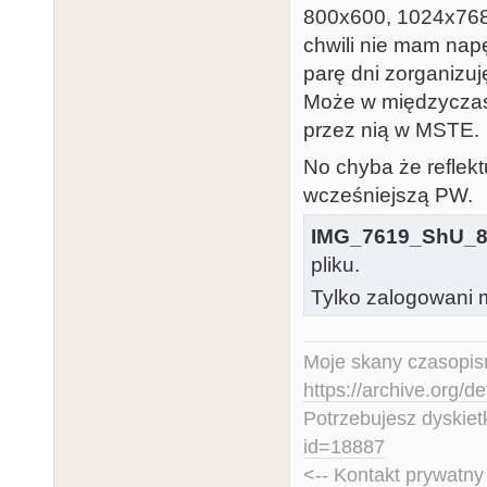
800x600, 1024x768
chwili nie mam na
parę dni zorganizuj
Może w międzyczasi
przez nią w MSTE.
No chyba że reflekt
wcześniejszą PW.
IMG_7619_ShU_8
pliku.
Tylko zalogowani m
Moje skany czasopism
https://archive.org/d
Potrzebujesz dyskiet
id=18887
<-- Kontakt prywatn