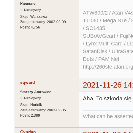
Kasetarz
Nieaktywny
ATW800/2 / Atari V4sa 
Skąd:
Warszawa
TT030 / Mega STe / 
Zarejestrowany:
2002-03-09
/ SC1435
Posty:
4,756
SUB/AVGcart / FujiN
/ Lynx Multi Card /
SatanDisk / UltraSat
Dots / PAM Net
http://260ste.atari.or
sqward
2021-11-26 14
Starszy Atarowiec
Aha. To szkoda się
Nieaktywny
Skąd:
Norfolk
Zarejestrowany:
2003-09-05
What can be asserted
Posty:
2,389
Cyprian