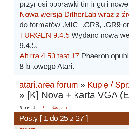
przynosi poprawki timingu i nowe
Nowa wersja DitherLab wraz z źr
do formatów .MIC, .GR8, .GR9 o
TURGEN 9.4.5
Wydano nową wer
9.4.5.
Altirra 4.50 test 17
Phaeron opubli
8-bitowego Atari.
atari.area forum
»
Kupię / Sp
»
[K] Nova + karta VGA 
Strony
1
2
Następna
Posty [ 1 do 25 z 27 ]