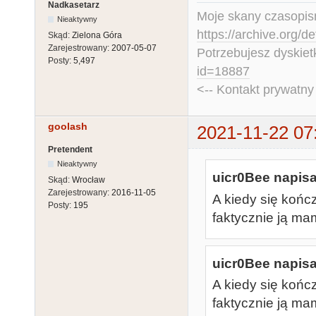
Nadkasetarz
Moje skany czasopism
Nieaktywny
https://archive.org/d
Skąd:
Zielona Góra
Zarejestrowany:
2007-05-07
Potrzebujesz dyskiet
Posty:
5,497
id=18887
<-- Kontakt prywatn
goolash
2021-11-22 07
Pretendent
Nieaktywny
uicr0Bee napisa
Skąd:
Wrocław
Zarejestrowany:
2016-11-05
A kiedy się końc
Posty:
195
faktycznie ją mam
uicr0Bee napisa
A kiedy się końc
faktycznie ją mam