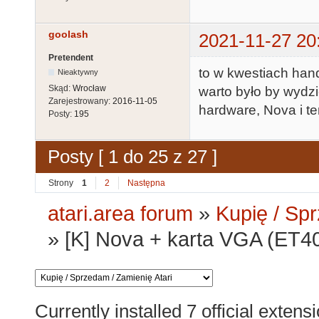
goolash
2021-11-27 20
Pretendent
to w kwestiach han
Nieaktywny
Skąd:
Wrocław
warto było by wydzi
Zarejestrowany:
2016-11-05
hardware, Nova i te
Posty:
195
Posty [ 1 do 25 z 27 ]
Strony
1
2
Następna
atari.area forum
»
Kupię / Sp
»
[K] Nova + karta VGA (ET
Currently installed
7 official extens