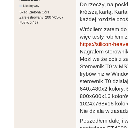
Do rzeczy, na pos
Nieaktywny
krótszą kartą. Kart
Skąd:
Zielona Góra
Zarejestrowany:
2007-05-07
każdej rozdzielcz
Posty:
5,497
Wróciłem zatem do
więc testy robiłem 
https://silicon-heav
Nagrałem sterownik 
Możliwe że coś z za
Sterownik T0 w MS
trybów niż w Windo
sterownik T0 działają
640x480x2 kolory,
800x600x16 koloró
1024x768x16 kolor
Nie działa w zasadz
Poszedłem dalej i 