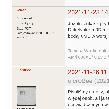
G'Kar
2021-11-23 14
Pretendent
Jeżeli szukasz gry 
Nieaktywny
Skąd:
PCT
DukeNukem 3D miał 
Zarejestrowany:
2005-03-02
bodaj 6MB w wersji
Posty:
130
Tomasz Wojtkowiak
Atari 800XL / U1MB 
uicr0Bee
2021-11-26 11
uicr0Bee (2021
Pisaliśmy na priv,
więcej osób, a i ja
doświadczonych w
Nadkasetarz