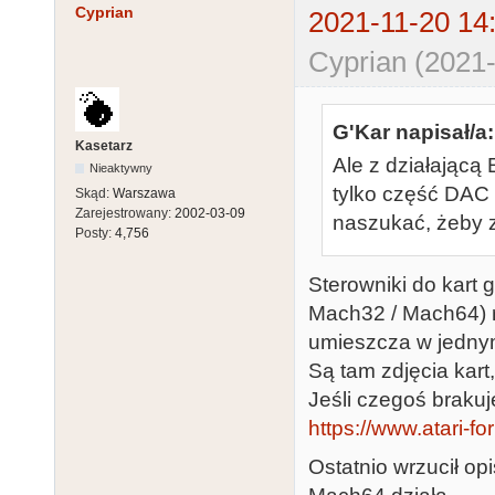
Cyprian
2021-11-20 14
Cyprian (2021-
G'Kar napisał/a:
Kasetarz
Ale z działającą 
Nieaktywny
tylko część DAC 
Skąd:
Warszawa
Zarejestrowany:
2002-03-09
naszukać, żeby z
Posty:
4,756
Sterowniki do kart
Mach32 / Mach64) r
umieszcza w jedny
Są tam zdjęcia kart
Jeśli czegoś brakuje
https://www.atari-f
Ostatnio wrzucił o