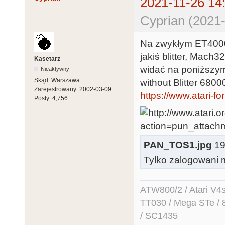
2021-11-26 14
Cyprian (2021-
Na zwykłym ET4000 
jakiś blitter, Mach3
Kasetarz
widać na poniższym
Nieaktywny
Skąd:
Warszawa
without Blitter 68
Zarejestrowany:
2002-03-09
https://www.atari-f
Posty:
4,756
PAN_TOS1.jpg
194
Tylko zalogowani m
ATW800/2 / Atari V4sa 
TT030 / Mega STe / 
/ SC1435