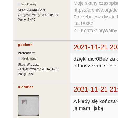
Moje skany czasopism
Nieaktywny
https://archive.org/d
Skąd:
Zielona Góra
Zarejestrowany:
2007-05-07
Potrzebujesz dyskiet
Posty:
5,497
id=18887
<-- Kontakt prywatn
goolash
2021-11-21 20
Pretendent
dzięki uicr0Bee za 
Nieaktywny
Skąd:
Wrocław
odpuszczam sobie.
Zarejestrowany:
2016-11-05
Posty:
195
uicr0Bee
2021-11-21 21
A kiedy się kończą?
ją mam i jaką.