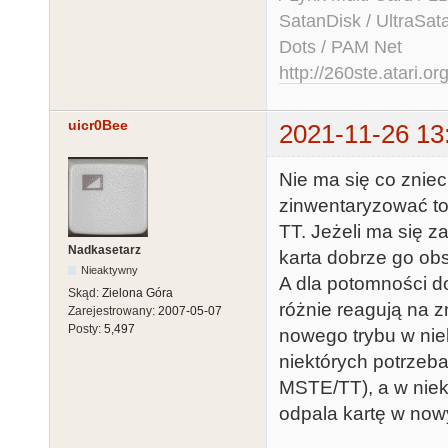
SatanDisk / UltraSat
Dots / PAM Net
http://260ste.atari.or
uicr0Bee
2021-11-26 13
Nie ma się co znie
zinwentaryzować to
TT. Jeżeli ma się z
Nadkasetarz
karta dobrze go obsł
Nieaktywny
A dla potomności do
Skąd:
Zielona Góra
różnie reagują na 
Zarejestrowany:
2007-05-07
Posty:
5,497
nowego trybu w nie
niektórych potrzeba
MSTE/TT), a w niek
odpala kartę w now