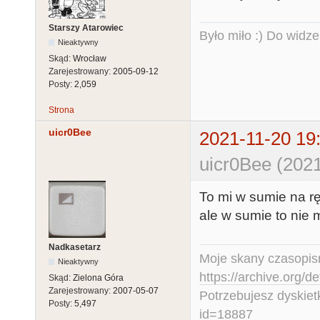
Starszy Atarowiec
Było miło :) Do widze
Nieaktywny
Skąd:
Wrocław
Zarejestrowany:
2005-09-12
Posty:
2,059
Strona
uicr0Bee
2021-11-20 19
uicr0Bee (2021
To mi w sumie na rę
ale w sumie to nie 
Nadkasetarz
Moje skany czasopism
Nieaktywny
https://archive.org/d
Skąd:
Zielona Góra
Zarejestrowany:
2007-05-07
Potrzebujesz dyskiet
Posty:
5,497
id=18887