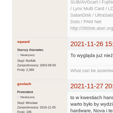
SUB/AVGcart / FujiN
/ Lynx Multi Card /
SatanDisk / UltraSat
Dots / PAM Net
http://260ste.atari.or
sqward
2021-11-26 15
Starszy Atarowiec
To wygląda już nieźl
Nieaktywny
Skąd:
Norfolk
Zarejestrowany:
2003-09-05
What can be asserted
Posty:
2,389
goolash
2021-11-27 20
Pretendent
to w kwestiach han
Nieaktywny
Skąd:
Wrocław
warto było by wydzi
Zarejestrowany:
2016-11-05
hardware, Nova i te
Posty:
195