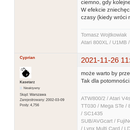
ciemno, gdy kolejne
W efekcie zniechęc
czasy (kiedy wróci 
Tomasz Wojtkowiak
Atari 800XL / U1MB 
Cyprian
2021-11-26 11
może warto by przen
Tak dla potomności
Kasetarz
Nieaktywny
Skąd:
Warszawa
ATW800/2 / Atari V4sa 
Zarejestrowany:
2002-03-09
TT030 / Mega STe / 
Posty:
4,756
/ SC1435
SUB/AVGcart / FujiN
/ Lynx Multi Card /