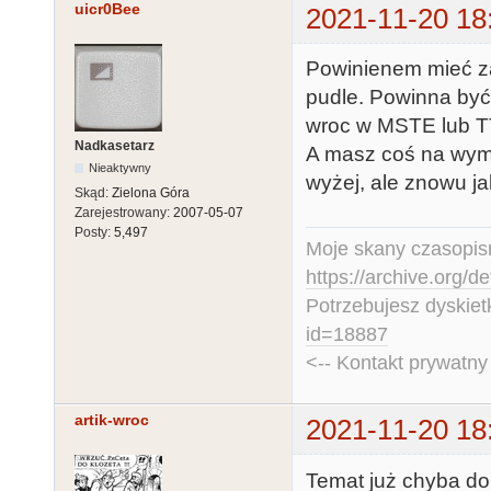
uicr0Bee
2021-11-20 18
Powinienem mieć z
pudle. Powinna być
wroc w MSTE lub T
Nadkasetarz
A masz coś na wymi
Nieaktywny
wyżej, ale znowu ja
Skąd:
Zielona Góra
Zarejestrowany:
2007-05-07
Posty:
5,497
Moje skany czasopism
https://archive.org/d
Potrzebujesz dyskiet
id=18887
<-- Kontakt prywatn
artik-wroc
2021-11-20 18
Temat już chyba do