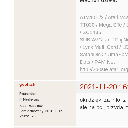
Mach64 działa.
ATW800/2 / Atari V4sa 
TT030 / Mega STe / 
/ SC1435
SUB/AVGcart / FujiN
/ Lynx Multi Card /
SatanDisk / UltraSat
Dots / PAM Net
http://260ste.atari.or
goolash
2021-11-20 16
Pretendent
oki dzięki za info, 
Nieaktywny
Skąd:
Wrocław
ale na pci, przyda m
Zarejestrowany:
2016-11-05
Posty:
195