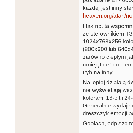
posiadane ET4000. 
każdej jest inny ste
heaven.org/atari/
I tak np. ta wspom
ze sterownikiem T3
1024x768x256 kolor
(800x600 lub 640x4
zarówno ciepłym ja
umiejętnie "po ciem
tryb na inny.
Najlepiej działają d
nie wyświetlają ws
kolorami 16-bit i 24-
Generalnie wydaje 
dreszczyk emocji po
Goolash, odpiszę te