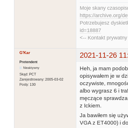
Moje skany czasopism
https://archive.org/d
Potrzebujesz dyskiet
id=18887
<-- Kontakt prywatn
G'Kar
2021-11-26 11
Pretendent
Heh, ja mam podob
Nieaktywny
Skąd:
PCT
opisywałem je w dzi
Zarejestrowany:
2005-03-02
oczywiste, mnogoś
Posty:
130
albo wygrasz 6 i tr
męczące sprawdzani
z Ickiem.
Ja bawiłem się używ
VGA z ET4000) i do