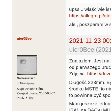
upss .. właściwie is
https://allegro.pl/o
ale , poszperam w 
uicr0Bee
2021-11-23 00
uicr0Bee (2021
Znalazłem, Jest na
od pierwszego uruc
Zdjęcia:
https://dri
Nadkasetarz
Długość 223mm. Byw
Nieaktywny
środku MSTE, to nie
Skąd:
Zielona Góra
Zarejestrowany:
2007-05-07
to powinna być spo
Posty:
5,497
Mam jeszcze jedną,
ISA), na DAC-u M