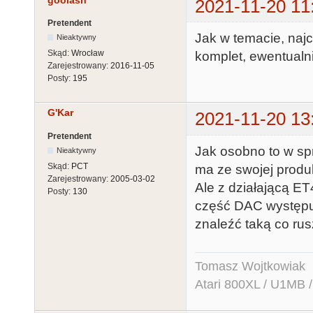
goolash
2021-11-20 11
Pretendent
Jak w temacie, najc
Nieaktywny
Skąd:
Wrocław
komplet, ewentualn
Zarejestrowany:
2016-11-05
Posty:
195
G'Kar
2021-11-20 13
Pretendent
Jak osobno to w sp
Nieaktywny
Skąd:
PCT
ma ze swojej produk
Zarejestrowany:
2005-03-02
Ale z działającą ET
Posty:
130
część DAC występuj
znaleźć taką co rusz
Tomasz Wojtkowiak
Atari 800XL / U1MB 