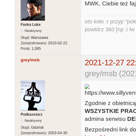
MWK, Ciebie też faj
oto koło :r przyp "pole
Fanka Luke
powtórz 360 [np :i lw 
Nieaktywny
Skąd:
Warszawa
Zarejestrowany:
2010-02-22
Posty:
1,085
grey/msb
2021-12-27 22
grey/msb (202
Zgodnie z obietnicą
WSZYSTKIE PRA
Podkasetarz
admina serwisu
DE
Nieaktywny
Skąd:
Gdańsk
Bezpośredni link d
Zarejestrowany:
2003-04-30