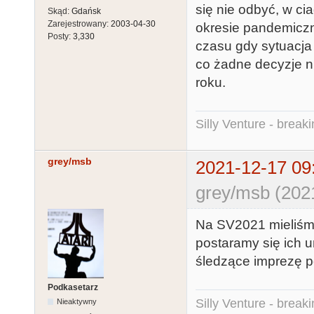
się nie odbyć, w ci
Skąd:
Gdańsk
Zarejestrowany:
2003-04-30
okresie pandemiczn
Posty:
3,330
czasu gdy sytuacja 
co żadne decyzje ni
roku.
Silly Venture - break
grey/msb
2021-12-17 09
grey/msb (202
Na SV2021 mieliśmy
postaramy się ich 
śledzące imprezę p
Podkasetarz
Silly Venture - break
Nieaktywny