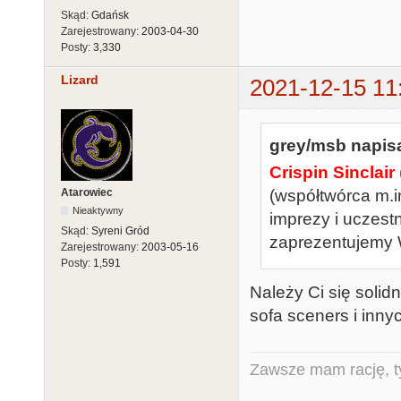
Skąd:
Gdańsk
Zarejestrowany:
2003-04-30
Posty:
3,330
Lizard
2021-12-15 11
grey/msb napisa
Crispin Sinclair
Atarowiec
(współtwórca m.i
Nieaktywny
imprezy i uczest
Skąd:
Syreni Gród
zaprezentujemy 
Zarejestrowany:
2003-05-16
Posty:
1,591
Należy Ci się solid
sofa sceners i inn
Zawsze mam rację, ty