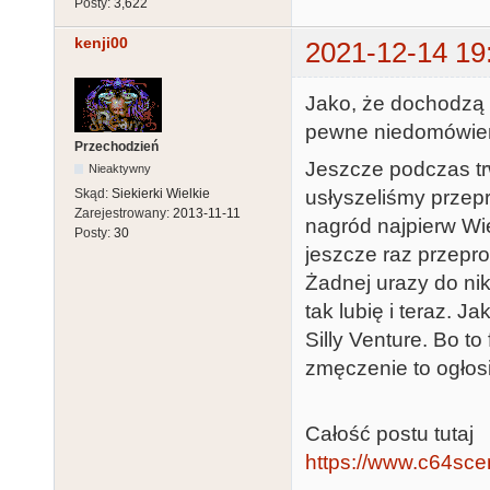
Posty:
3,622
kenji00
2021-12-14 19
Jako, że dochodzą 
pewne niedomówien
Przechodzień
Jeszcze podczas tr
Nieaktywny
usłyszeliśmy przepr
Skąd:
Siekierki Wielkie
Zarejestrowany:
2013-11-11
nagród najpierw Wie
Posty:
30
jeszcze raz przepro
Żadnej urazy do nik
tak lubię i teraz. 
Silly Venture. Bo t
zmęczenie to ogłos
Całość postu tutaj
https://www.c64sce