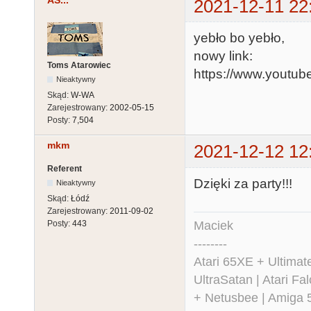
AS...
2021-12-11 22
yebło bo yebło,
nowy link:
Toms Atarowiec
https://www.youtu
Nieaktywny
Skąd:
W-WA
Zarejestrowany:
2002-05-15
Posty:
7,504
mkm
2021-12-12 12
Referent
Dzięki za party!!!
Nieaktywny
Skąd:
Łódź
Zarejestrowany:
2011-09-02
Maciek
Posty:
443
--------
Atari 65XE + Ultima
UltraSatan | Atari 
+ Netusbee | Amiga 