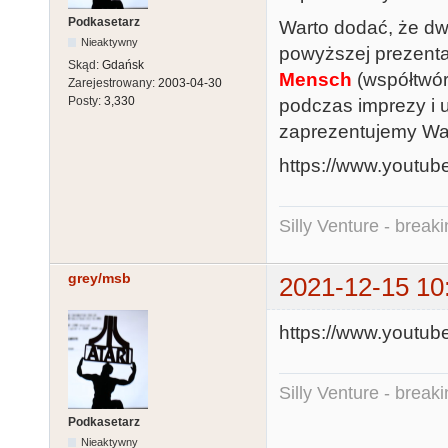
Podkasetarz
Warto dodać, że dw
Nieaktywny
powyższej prezenta
Skąd:
Gdańsk
Mensch
(współtwór
Zarejestrowany:
2003-04-30
Posty:
3,330
podczas imprezy i 
zaprezentujemy Wa
https://www.yout
Silly Venture - break
grey/msb
2021-12-15 10
https://www.youtu
Silly Venture - break
Podkasetarz
Nieaktywny