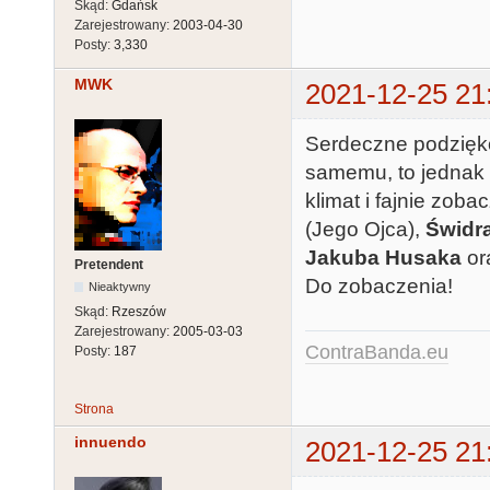
Skąd:
Gdańsk
Zarejestrowany:
2003-04-30
Posty:
3,330
MWK
2021-12-25 21
Serdeczne podzięk
samemu, to jednak 
klimat i fajnie zob
(Jego Ojca),
Świdr
Jakuba Husaka
or
Pretendent
Do zobaczenia!
Nieaktywny
Skąd:
Rzeszów
Zarejestrowany:
2005-03-03
ContraBanda.eu
Posty:
187
Strona
innuendo
2021-12-25 21