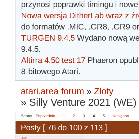
przynosi poprawki timingu i nowe
Nowa wersja DitherLab wraz z źr
do formatów .MIC, .GR8, .GR9 o
TURGEN 9.4.5
Wydano nową wer
9.4.5.
Altirra 4.50 test 17
Phaeron opubli
8-bitowego Atari.
atari.area forum
»
Zloty
»
Silly Venture 2021 (WE)
Strony
Poprzednia
1
2
3
4
5
Następna
Posty [ 76 do 100 z 113 ]