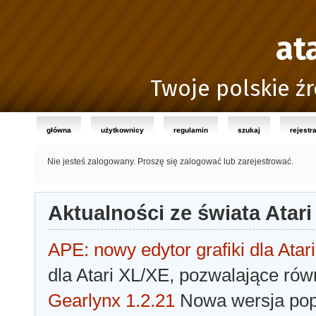
at
Twoje polskie źr
główna
użytkownicy
regulamin
szukaj
rejestr
Nie jesteś zalogowany.
Proszę się zalogować lub zarejestrować.
Aktualności ze świata Atari
APE: nowy edytor grafiki dla Atari
dla Atari XL/XE, pozwalające rów
Gearlynx 1.2.21
Nowa wersja popu