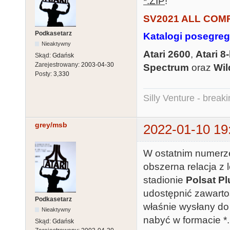
*.ZIP
!
SV2021 ALL COM
Podkasetarz
Katalogi posegre
Nieaktywny
Atari 2600
,
Atari 8-
Skąd:
Gdańsk
Zarejestrowany:
2003-04-30
Spectrum
oraz
Wil
Posty:
3,330
Silly Venture - break
grey/msb
2022-01-10 19
W ostatnim numer
obszerna relacja z l
stadionie
Polsat P
udostępnić zawartoś
Podkasetarz
właśnie wysłany d
Nieaktywny
nabyć w formacie *
Skąd:
Gdańsk