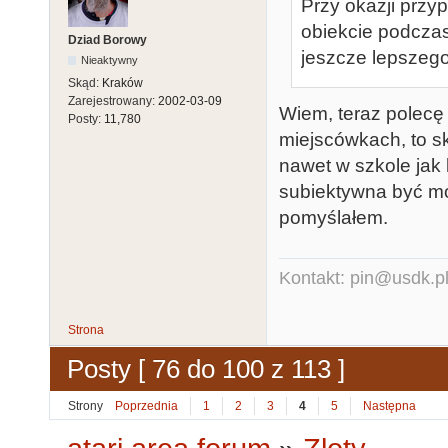
Przy okazji przy
obiekcie podcz
Dziad Borowy
jeszcze lepszego
Nieaktywny
Skąd:
Kraków
Zarejestrowany:
2002-03-09
Wiem, teraz polecę
Posty:
11,780
miejscówkach, to s
nawet w szkole jak 
subiektywna być moż
pomyślałem.
Kontakt: pin@usdk.p
Strona
Posty [ 76 do 100 z 113 ]
Strony
Poprzednia
1
2
3
4
5
Następna