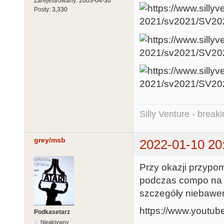
Zarejestrowany:
2003-04-30
Posty:
3,330
Silly Venture - break
grey/msb
2022-01-10 20
Przy okazji przypom
podczas compo n
szczegóły niebawe
https://www.youtu
Podkasetarz
Nieaktywny