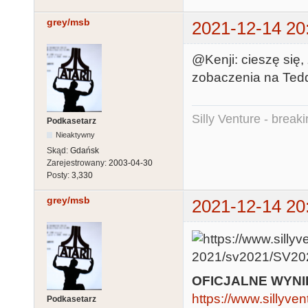
grey/msb
2021-12-14 20
@Kenji: cieszę się, 
zobaczenia na Ted
Silly Venture - break
Podkasetarz
Nieaktywny
Skąd:
Gdańsk
Zarejestrowany:
2003-04-30
Posty:
3,330
grey/msb
2021-12-14 20
OFICJALNE WYNI
https://www.sillyven
Podkasetarz