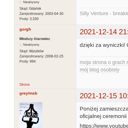
Nieaktywny
Skąd:
Gdańsk
Silly Venture - break
Zarejestrowany:
2003-04-30
Posty:
3,330
gorgh
2021-12-14 21
Młodszy Atarowiec
dzięki za wyniczki!
Nieaktywny
Skąd:
Wyszków
Zarejestrowany:
2008-02-25
moja strona o grach r
Posty:
994
mój blog osobisty
Strona
grey/msb
2021-12-15 10
Poniżej zamieszcza
oficjalnej ceremoni
https://www.yout