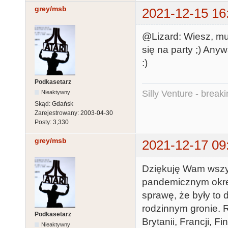
grey/msb
2021-12-15 16
@Lizard: Wiesz, mus
się na party ;) Anyw
:)
Podkasetarz
Silly Venture - break
Nieaktywny
Skąd:
Gdańsk
Zarejestrowany:
2003-04-30
Posty:
3,330
grey/msb
2021-12-17 09
Dziękuję Wam wszys
pandemicznym okresi
sprawę, że były to 
rodzinnym gronie. R
Podkasetarz
Brytanii, Francji, 
Nieaktywny