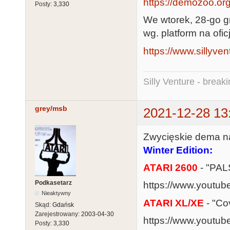
https://demozoo.org
Posty:
3,330
We wtorek, 28-go g
wg. platform na ofic
https://www.sillyven
Silly Venture - break
grey/msb
2021-12-28 13
Zwycięskie dema na
Winter Edition:
ATARI 2600
- "PA
Podkasetarz
https://www.youtu
Nieaktywny
ATARI XL/XE
- "Co
Skąd:
Gdańsk
Zarejestrowany:
2003-04-30
https://www.youtub
Posty:
3,330