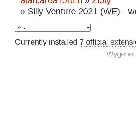
atari.area forum
»
Zloty
»
Silly Venture 2021 (WE) - 
Currently installed
7 official extens
Wygenero