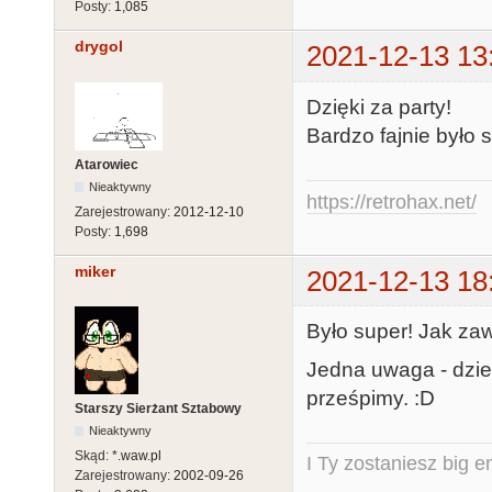
Posty:
1,085
drygol
2021-12-13 13
Dzięki za party!
Bardzo fajnie było 
Atarowiec
Nieaktywny
https://retrohax.net/
Zarejestrowany:
2012-12-10
Posty:
1,698
miker
2021-12-13 18
Było super! Jak zaw
Jedna uwaga - dzie
prześpimy. :D
Starszy Sierżant Sztabowy
Nieaktywny
Skąd:
*.waw.pl
I Ty zostaniesz big e
Zarejestrowany:
2002-09-26