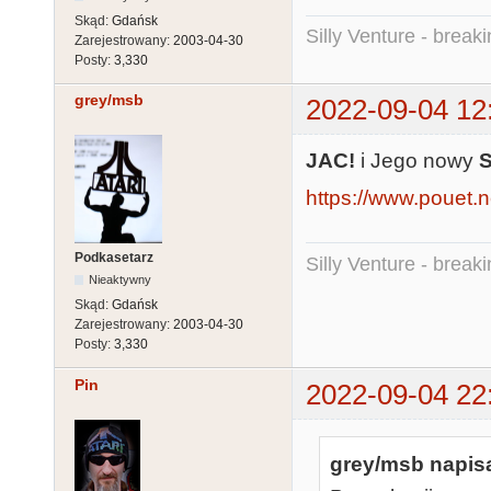
Skąd:
Gdańsk
Silly Venture - break
Zarejestrowany:
2003-04-30
Posty:
3,330
grey/msb
2022-09-04 12
JAC!
i Jego nowy
S
https://www.pouet.
Podkasetarz
Silly Venture - break
Nieaktywny
Skąd:
Gdańsk
Zarejestrowany:
2003-04-30
Posty:
3,330
Pin
2022-09-04 22
grey/msb napisa