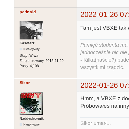
perinoid
2022-01-26 07
Tam jest VBXE tak w
Kasetarz
Pamięć studenta ma c
Nieaktywny
jednocześnie nic nie
Skąd:
W-wa
- Kilka(naście?) pude
Zarejestrowany:
2015-11-20
Posty:
4,108
wszystkimi rządzić.
Sikor
2022-01-26 07
Hmm, a VBXE z dod
Próbowałeś na inn
Naddyskownik
Sikor umarł...
Nieaktywny