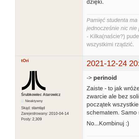
dzięki.
Pamięć studenta ma c
jednocześnie nic nie
- Kilka(naście?) pude
wszystkimi rządzić.
tOri
2021-12-24 20
->
perinoid
Zaiste - to jak wr
Śrubkowiec Atarowicz
zwarcie ale bez sol
Nieaktywny
początek wszystkie
Skąd:
stamtąd
schematem. Samo s
Zarejestrowany:
2010-04-14
Posty:
2,309
No...Kombinuj :)