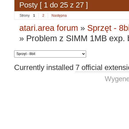
Posty [ 1 do 25 z 27 ]
Strony
1
2
Następna
atari.area forum
»
Sprzęt - 8bi
»
Problem z SIMM 1MB exp. 
Currently installed
7 official extens
Wygene