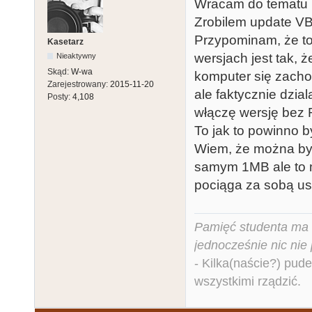
Wracam do tematu 
Zrobilem update VB
Przypominam, że to 
Kasetarz
wersjach jest tak,
Nieaktywny
Skąd:
W-wa
komputer się zacho
Zarejestrowany:
2015-11-20
ale faktycznie dzia
Posty:
4,108
włączę wersję bez 
To jak to powinno b
Wiem, że można by
samym 1MB ale to 
pociąga za sobą usu
Pamięć studenta ma c
jednocześnie nic nie
- Kilka(naście?) pude
wszystkimi rządzić.