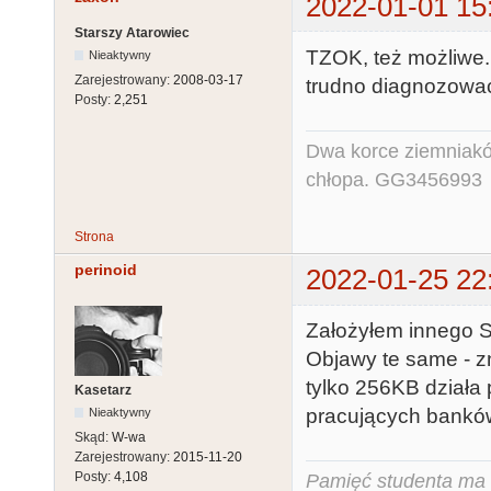
2022-01-01 15
Starszy Atarowiec
TZOK, też możliwe.
Nieaktywny
Zarejestrowany:
2008-03-17
trudno diagnozować
Posty:
2,251
Dwa korce ziemniaków
chłopa. GG3456993
Strona
perinoid
2022-01-25 22
Założyłem innego SI
Objawy te same - z
tylko 256KB działa 
Kasetarz
pracujących banków.
Nieaktywny
Skąd:
W-wa
Zarejestrowany:
2015-11-20
Posty:
4,108
Pamięć studenta ma c