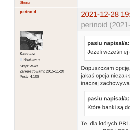
Strona
perinoid
2021-12-28 19
perinoid (2021
pasiu napisał/a:
Jeżeli wcześniej 
Kasetarz
Nieaktywny
Skąd:
W-wa
Dopuszczam opcję, ż
Zarejestrowany:
2015-11-20
jakaś opcja niezakł
Posty:
4,108
inaczej zachowywał
pasiu napisał/a:
Które banki są d
Te, dla których PB1