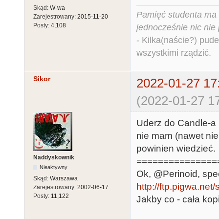
Skąd:
W-wa
Pamięć studenta ma c
Zarejestrowany:
2015-11-20
Posty:
4,108
jednocześnie nic nie
- Kilka(naście?) pude
wszystkimi rządzić.
Sikor
2022-01-27 17
(2022-01-27 17
Uderz do Candle-a l
nie mam (nawet nie w
powinien wiedzieć.
Naddyskownik
===============
Nieaktywny
Ok, @Perinoid, spe
Skąd:
Warszawa
http://ftp.pigwa.net/st
Zarejestrowany:
2002-06-17
Posty:
11,122
Jakby co - cała kopi