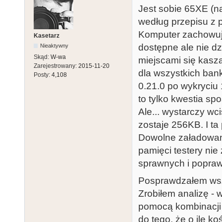
Jest sobie 65XE (n
według przepisu z pa
Komputer zachowuje
Kasetarz
dostępne ale nie dz
Nieaktywny
Skąd:
W-wa
miejscami się kasz
Zarejestrowany:
2015-11-20
dla wszystkich ban
Posty:
4,108
0.21.0 po wykryciu
to tylko kwestia sp
Ale... wystarczy wc
zostaje 256KB. I t
Dowolne załadowan
pamięci testery nie
sprawnych i popraw
Posprawdzałem wszy
Zrobiłem analizę -
pomocą kombinacji
do tego, że o ile k