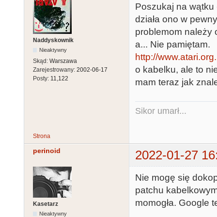
Poszukaj na wątku 
działa ono w pewn
problemom należy 
Naddyskownik
a... Nie pamiętam.
Nieaktywny
http://www.atari.or
Skąd:
Warszawa
o kabelku, ale to n
Zarejestrowany:
2002-06-17
Posty:
11,122
mam teraz jak znal
Sikor umarł...
Strona
perinoid
2022-01-27 16
Nie mogę się dokop
patchu kabelkowym 
momogła. Google te
Kasetarz
Nieaktywny