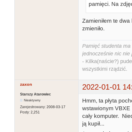
pamięci. Na zdję
Zamieniłem te dwa 
zmieniło.
Pamięć studenta ma c
jednocześnie nic nie
- Kilka(naście?) pude
wszystkimi rządzić.
zaxon
2022-01-01 14
Starszy Atarowiec
Hmm, ta płyta pocho
Nieaktywny
Zarejestrowany:
2008-03-17
wstawionym VBXE re
Posty:
2,251
cały komputer. Ni
ją kupił...