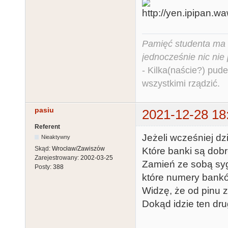
Pamięć studenta ma c
jednocześnie nic nie
- Kilka(naście?) pude
wszystkimi rządzić.
pasiu
2021-12-28 18
Referent
Jeżeli wcześniej dzi
Nieaktywny
Skąd:
Wrocław/Zawiszów
Które banki są dob
Zarejestrowany:
2002-03-25
Zamień ze sobą syg
Posty:
388
które numery bankó
Widzę, że od pinu
Dokąd idzie ten dru