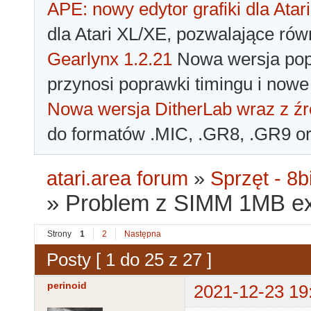
APE: nowy edytor grafiki dla Atari
dla Atari XL/XE, pozwalające rów
Gearlynx 1.2.21
Nowa wersja popu
przynosi poprawki timingu i nowe
Nowa wersja DitherLab wraz z źr
do formatów .MIC, .GR8, .GR9 o
atari.area forum
»
Sprzęt - 8bi
»
Problem z SIMM 1MB ex
Strony
1
2
Następna
Posty [ 1 do 25 z 27 ]
perinoid
2021-12-23 19