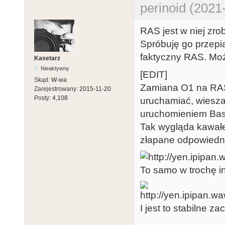
perinoid (2021
RAS jest w niej zrob
Spróbuję go przepi
faktyczny RAS. Mo
Kasetarz
Nieaktywny
[EDIT]
Skąd:
W-wa
Zamiana O1 na RAS 
Zarejestrowany:
2015-11-20
Posty:
4,108
uruchamiać, wiesza
uruchomieniem Bas
Tak wygląda kawałe
złapane odpowiedni
To samo w trochę i
I jest to stabilne z