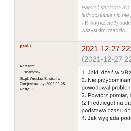
Pamięć studenta ma c
jednocześnie nic nie
- Kilka(naście?) pude
wszystkimi rządzić.
pasiu
2021-12-27 22
(2021-12-27 22
Referent
1. Jaki rdzeń w VB
Nieaktywny
Skąd:
Wrocław/Zawiszów
2. Nie przypominam 
Zarejestrowany:
2002-03-25
powodował problem
Posty:
388
3. Powtórz pomiar, 
(z Freddiego) na dr
podstawa czasu dob
4. Jak wygląda pod