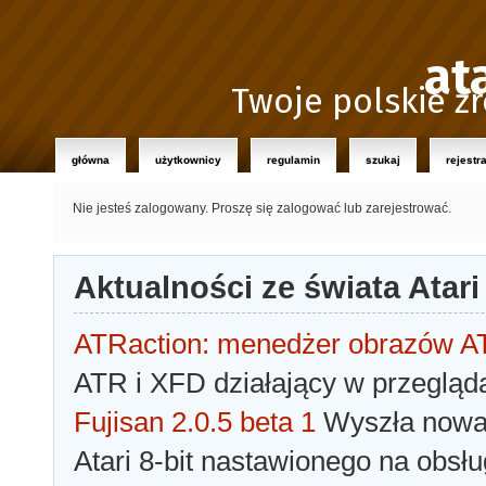
at
Twoje polskie źr
główna
użytkownicy
regulamin
szukaj
rejestr
Nie jesteś zalogowany.
Proszę się zalogować lub zarejestrować.
Aktualności ze świata Atari
ATRaction: menedżer obrazów 
ATR i XFD działający w przegląda
Fujisan 2.0.5 beta 1
Wyszła nowa 
Atari 8-bit nastawionego na obsłu