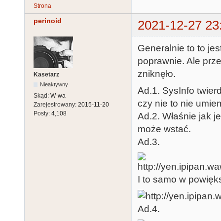
Strona
perinoid
2021-12-27 23
Generalnie to to jest
poprawnie. Ale prze
zniknęło.
Kasetarz
Nieaktywny
Ad.1. SysInfo twier
Skąd:
W-wa
czy nie to nie umie
Zarejestrowany:
2015-11-20
Posty:
4,108
Ad.2. Właśnie jak j
może wstać.
Ad.3.
I to samo w powięk
Ad.4.