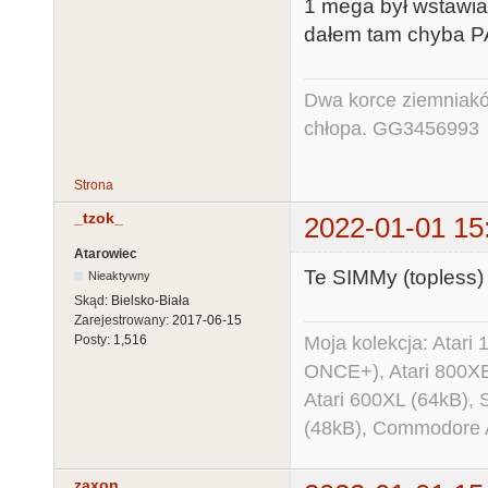
1 mega był wstawi
dałem tam chyba P
Dwa korce ziemniaków
chłopa. GG3456993
Strona
_tzok_
2022-01-01 15
Atarowiec
Te SIMMy (topless) 
Nieaktywny
Skąd:
Bielsko-Biała
Zarejestrowany:
2017-06-15
Moja kolekcja: Atar
Posty:
1,516
ONCE+), Atari 800X
Atari 600XL (64kB)
(48kB), Commodore
zaxon