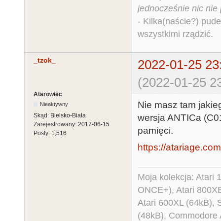
jednocześnie nic nie
- Kilka(naście?) pude
wszystkimi rządzić.
_tzok_
2022-01-25 23
(2022-01-25 23
Atarowiec
Nie masz tam jakie
Nieaktywny
Skąd:
Bielsko-Biała
wersja ANTICa (C0
Zarejestrowany:
2017-06-15
pamięci.
Posty:
1,516
https://atariage.com
Moja kolekcja: Atar
ONCE+), Atari 800X
Atari 600XL (64kB)
(48kB), Commodore