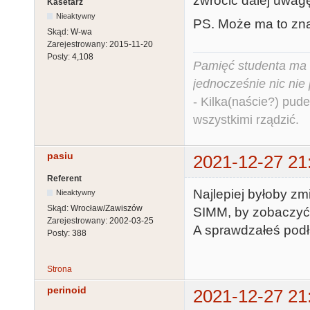
zwrócić dalej uwag
Kasetarz
Nieaktywny
PS. Może ma to zna
Skąd:
W-wa
Zarejestrowany:
2015-11-20
Posty:
4,108
Pamięć studenta ma c
jednocześnie nic nie
- Kilka(naście?) pude
wszystkimi rządzić.
pasiu
2021-12-27 21
Referent
Najlepiej byłoby z
Nieaktywny
Skąd:
Wrocław/Zawiszów
SIMM, by zobaczyć 
Zarejestrowany:
2002-03-25
A sprawdzałeś podł
Posty:
388
Strona
perinoid
2021-12-27 21