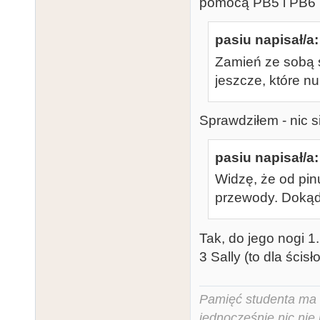
pomocą PB5 i PB6 (
pasiu napisał/a:
Zamień ze sobą s
jeszcze, które n
Sprawdziłem - nic si
pasiu napisał/a:
Widzę, że od pi
przewody. Dokąd 
Tak, do jego nogi 1
3 Sally (to dla ścisło
Pamięć studenta ma c
jednocześnie nic nie