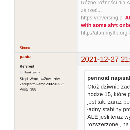
Różne różności dla Ata
zajrzeć...
https://reversing.pl
A
with some sh*t onb
http://atari.myftp.org
-
Strona
pasiu
2021-12-27 21
Referent
Nieaktywny
perinoid napisał
Skąd:
Wrocław/Zawiszów
Zarejestrowany:
2002-03-25
Otóż dziwnie zac
Posty:
388
nodze 15, które
jest tak: zaraz 
ładny stabilny p
ALE jeśli teraz 
rozszerzonej, na