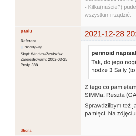
- Kilka(naście?) pude
wszystkimi rządzić.
pasiu
2021-12-28 20
Referent
Nieaktywny
perinoid napisał
Skąd:
Wrocław/Zawiszów
Zarejestrowany:
2002-03-25
Tak, do jego nogi
Posty:
388
nodze 3 Sally (to 
Z tego co pamiętam 
SIMMa. Reszta (GAL
Sprawdziłbym też j
pamięci. Na zdjęciu
Strona