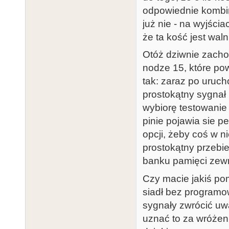
odpowiednie kombin
już nie - na wyjśc
że ta kość jest waln
Otóż dziwnie zacho
nodze 15, które po
tak: zaraz po uruc
prostokątny sygnał 
wybiorę testowani
pinie pojawia sie pe
opcji, żeby coś w n
prostokątny przebi
banku pamięci zewn
Czy macie jakiś po
siadł bez programo
sygnały zwrócić uw
uznać to za wróżeni