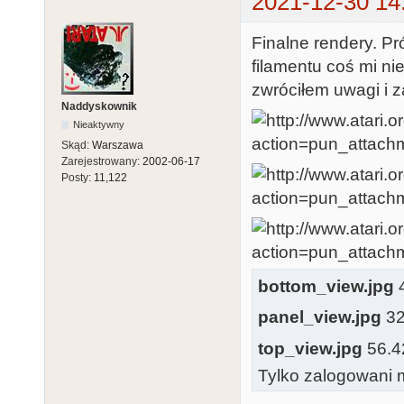
2021-12-30 14
Finalne rendery. Pr
filamentu coś mi ni
zwróciłem uwagi i za
Naddyskownik
Nieaktywny
Skąd:
Warszawa
Zarejestrowany:
2002-06-17
Posty:
11,122
bottom_view.jpg
4
panel_view.jpg
32
top_view.jpg
56.42
Tylko zalogowani m