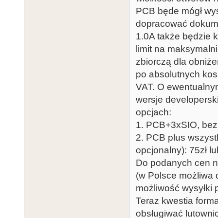
PCB będe mógł wysł
dopracować dokumen
1.0A także będzie 
limit na maksymaln
zbiorczą dla obniż
po absolutnych kosz
VAT. O ewentualnym
wersje developersk
opcjach:
1. PCB+3xSIO, bez
2. PCB plus wszyst
opcjonalny): 75zł 
Do podanych cen na
(w Polsce możliwa
możliwość wysyłki 
Teraz kwestia forma
obsługiwać lutowni