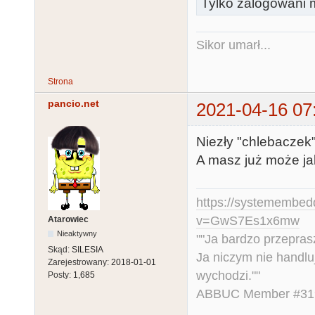
Tylko zalogowani m
Sikor umarł...
Strona
pancio.net
2021-04-16 07
Niezły "chlebaczek" 
A masz już może ja
https://systemembed
v=GwS7Es1x6mw
Atarowiec
Nieaktywny
""Ja bardzo przepra
Skąd:
SILESIA
Ja niczym nie handlu
Zarejestrowany:
2018-01-01
wychodzi.""
Posty:
1,685
ABBUC Member #319.