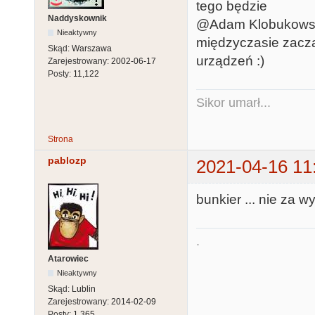
tego będzie
Naddyskownik
@Adam Klobukowski:
Nieaktywny
międzyczasie zaczął
Skąd:
Warszawa
urządzeń :)
Zarejestrowany:
2002-06-17
Posty:
11,122
Sikor umarł...
Strona
pablozp
2021-04-16 11
bunkier ... nie za w
.
Atarowiec
Nieaktywny
Skąd:
Lublin
Zarejestrowany:
2014-02-09
Posty:
1,365