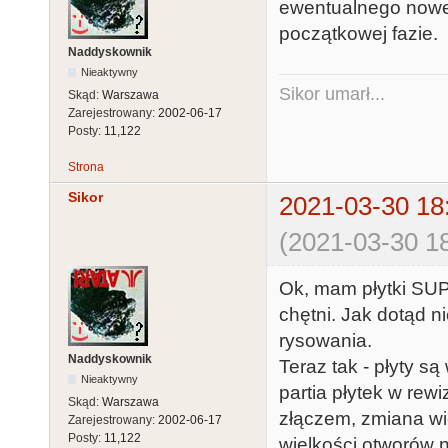
ewentualnego noweg
początkowej fazie.
Naddyskownik
Nieaktywny
Sikor umarł...
Skąd:
Warszawa
Zarejestrowany:
2002-06-17
Posty:
11,122
Strona
Sikor
2021-03-30 18
(2021-03-30 18
Ok, mam płytki SUP
chętni. Jak dotąd n
rysowania.
Naddyskownik
Teraz tak - płyty są
Nieaktywny
partia płytek w rew
Skąd:
Warszawa
złączem, zmiana wi
Zarejestrowany:
2002-06-17
Posty:
11,122
wielkości otworów n