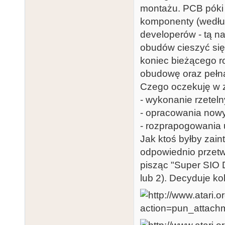
montażu. PCB póki 
komponenty (według
developerów - tą n
obudów cieszyć si
koniec bieżącego r
obudowę oraz pełną
Czego oczekuję w z
- wykonanie rzetel
- opracowania now
- rozprapogowania 
Jak ktoś byłby zain
odpowiednio przetwo
pisząc "Super SIO D
lub 2). Decyduje ko