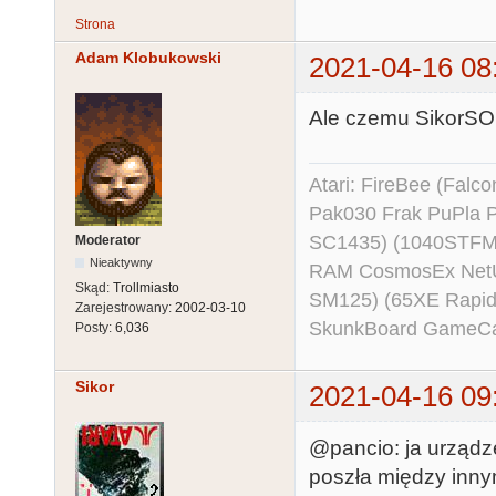
Strona
Adam Klobukowski
2021-04-16 08
Ale czemu SikorSO
Atari: FireBee (Fal
Pak030 Frak PuPla
SC1435) (1040STFM
Moderator
Nieaktywny
RAM CosmosEx NetU
Skąd:
Trollmiasto
SM125) (65XE Rapi
Zarejestrowany:
2002-03-10
SkunkBoard GameCart
Posty:
6,036
Sikor
2021-04-16 09
@pancio: ja urządze
poszła między inny