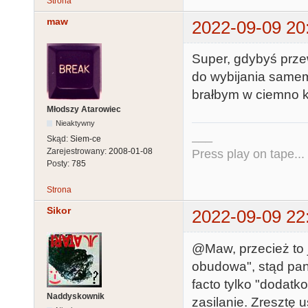
Strona
maw
2022-09-09 20
Super, gdybyś prze
do wybijania samemu
brałbym w ciemno ki
Młodszy Atarowiec
Nieaktywny
___
Skąd:
Siem-ce
Zarejestrowany:
2008-01-08
Press play on tape...
Posty:
785
Strona
Sikor
2022-09-09 22
@Maw, przecież to 
obudowa", stąd pane
facto tylko "dodat
Naddyskownik
zasilanie. Zresztę u