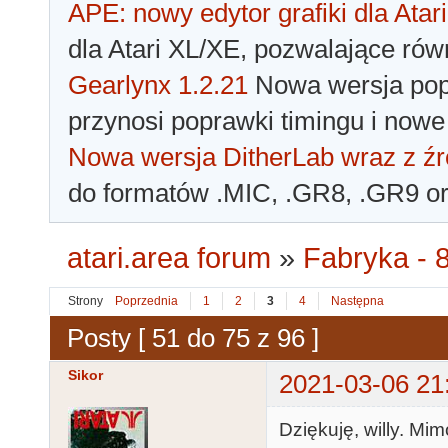
APE: nowy edytor grafiki dla Atari
dla Atari XL/XE, pozwalające rów
Gearlynx 1.2.21
Nowa wersja popu
przynosi poprawki timingu i nowe
Nowa wersja DitherLab wraz z źr
do formatów .MIC, .GR8, .GR9 o
atari.area forum
»
Fabryka - 8
Strony
Poprzednia
1
2
3
4
Następna
Posty [ 51 do 75 z 96 ]
Sikor
2021-03-06 21
Dziękuję, willy. M