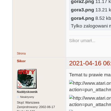
gora2.png
11.17 kb
gora3.png
13.21 kb
gora4.png
8.52 kb,
Tylko zalogowani m
Sikor umarł...
Strona
Sikor
2021-04-16 06
Temat tu prawie mar
Naddyskownik
Nieaktywny
Skąd:
Warszawa
Zarejestrowany:
2002-06-17