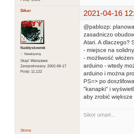
Sikor
2021-04-16 12
@pablozp: planował
zasadniczo obudowa 
Atari. A dlaczego? 
Naddyskownik
- miejsce na solidny
Nieaktywny
- możliwość włożeni
Skąd:
Warszawa
arduino - wtedy mo
Zarejestrowany:
2002-06-17
Posty:
11,122
arduino i można pr
PS=> po doszlifowa
"kanapki" i wyświet
aby zrobić większe -
Sikor umarł...
Strona