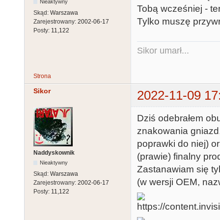
Nieaktywny
Tobą wcześniej - te
Skąd:
Warszawa
Tylko muszę przywr
Zarejestrowany:
2002-06-17
Posty:
11,122
Sikor umarł...
Strona
Sikor
2022-11-09 17
Dziś odebrałem obu
znakowania gniazd, 
poprawki do niej) 
Naddyskownik
(prawie) finalny pro
Nieaktywny
Zastanawiam się tyl
Skąd:
Warszawa
(w wersji OEM, naz
Zarejestrowany:
2002-06-17
Posty:
11,122