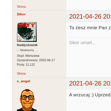
Strona
Sikor
2021-04-26 20
To żesz mnie Pan z
Sikor umarł...
Naddyskownik
Nieaktywny
Skąd:
Warszawa
Zarejestrowany:
2002-06-17
Posty:
11,122
Strona
x_angel
2021-04-26 20
A wrzucaj :) Uprzed