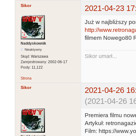
Sikor
2021-04-23 17
Już w najbliższy pon
http://www.retronag
filmem Nowego80 R
Naddyskownik
Nieaktywny
Sikor umarł...
Skąd:
Warszawa
Zarejestrowany:
2002-06-17
Posty:
11,122
Strona
Sikor
2021-04-26 16
(2021-04-26 16
Premiera filmu nowe
Artykuł: retronagaz
Film: https://www