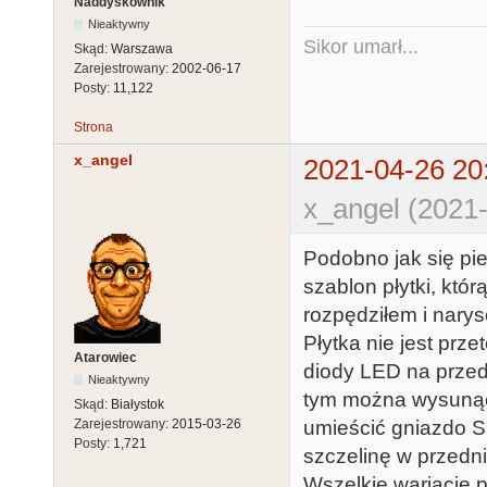
Naddyskownik
Nieaktywny
Sikor umarł...
Skąd:
Warszawa
Zarejestrowany:
2002-06-17
Posty:
11,122
Strona
x_angel
2021-04-26 20
x_angel (2021-
Podobno jak się pies
szablon płytki, któ
rozpędziłem i nary
Płytka nie jest prz
Atarowiec
diody LED na przedn
Nieaktywny
tym można wysunąć 
Skąd:
Białystok
Zarejestrowany:
2015-03-26
umieścić gniazdo S
Posty:
1,721
szczelinę w przedn
Wszelkie wariacje 