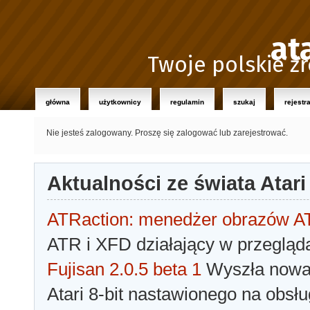
at
Twoje polskie źr
główna
użytkownicy
regulamin
szukaj
rejestr
Nie jesteś zalogowany.
Proszę się zalogować lub zarejestrować.
Aktualności ze świata Atari
ATRaction: menedżer obrazów 
ATR i XFD działający w przegląda
Fujisan 2.0.5 beta 1
Wyszła nowa 
Atari 8-bit nastawionego na obsłu