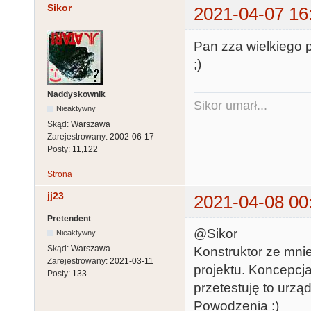
Sikor
2021-04-07 16
Pan zza wielkiego p
;)
Naddyskownik
Sikor umarł...
Nieaktywny
Skąd:
Warszawa
Zarejestrowany:
2002-06-17
Posty:
11,122
Strona
jj23
2021-04-08 00
Pretendent
@Sikor
Nieaktywny
Skąd:
Warszawa
Konstruktor ze mni
Zarejestrowany:
2021-03-11
projektu. Koncepcj
Posty:
133
przetestuję to urzą
Powodzenia :)