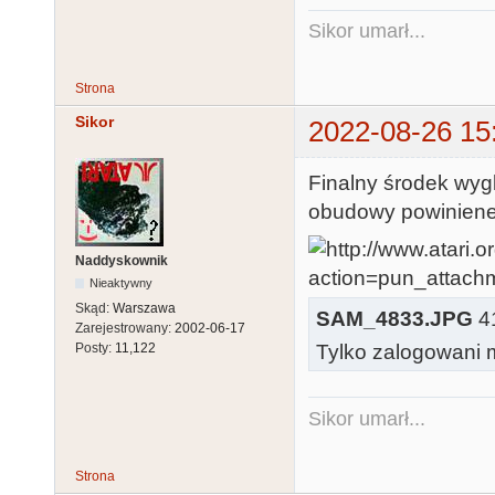
Sikor umarł...
Strona
Sikor
2022-08-26 15
Finalny środek wyg
obudowy powinienem
Naddyskownik
Nieaktywny
Skąd:
Warszawa
SAM_4833.JPG
41
Zarejestrowany:
2002-06-17
Posty:
11,122
Tylko zalogowani m
Sikor umarł...
Strona