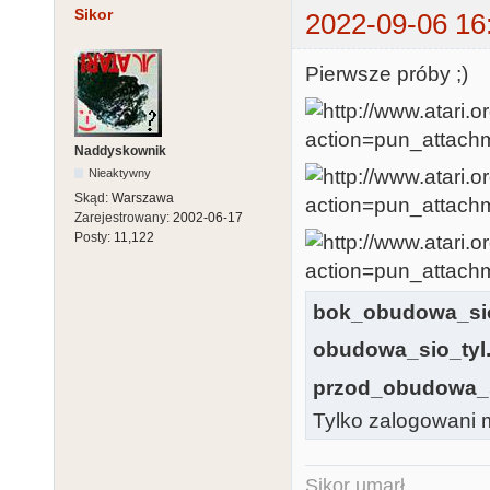
Sikor
2022-09-06 16
Pierwsze próby ;)
Naddyskownik
Nieaktywny
Skąd:
Warszawa
Zarejestrowany:
2002-06-17
Posty:
11,122
bok_obudowa_sio
obudowa_sio_tyl.
przod_obudowa_s
Tylko zalogowani m
Sikor umarł...