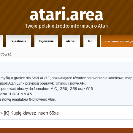
atari.area
Twoje polskie źródło informacji o Atari
rejestracja
logowanie
atariki
faq
atari.area strona g
strować.
myślą o grafice dla Atari XL/XE, pozwalające również na tworzenie kafelków i map
oli Atari Lynx przynosi poprawki timingu i nowe API.
portować obrazy do formatów .MIC, .GR8, .GR9 oraz G15.
dzia TURGEN 9.4.5.
estową emulatora 8-bitowego Atari.
»
[K] Kupię klawsz insert 65xe