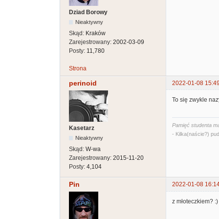
Dziad Borowy
Nieaktywny
Skąd:
Kraków
Zarejestrowany:
2002-03-09
Posty:
11,780
Strona
perinoid
2022-01-08 15:4
To się zwykle naz
Pamięć studenta ma
Kasetarz
- Kilka(naście?) pud
Nieaktywny
Skąd:
W-wa
Zarejestrowany:
2015-11-20
Posty:
4,104
Pin
2022-01-08 16:1
z młoteczkiem? :)