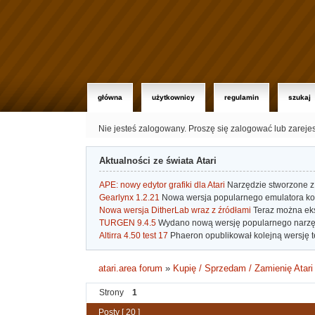
główna
użytkownicy
regulamin
szukaj
Nie jesteś zalogowany.
Proszę się zalogować lub zareje
Aktualności ze świata Atari
APE: nowy edytor grafiki dla Atari
Narzędzie stworzone z 
Gearlynx 1.2.21
Nowa wersja popularnego emulatora kons
Nowa wersja DitherLab wraz z źródłami
Teraz można eks
TURGEN 9.4.5
Wydano nową wersję popularnego narzę
Altirra 4.50 test 17
Phaeron opublikował kolejną wersję t
atari.area forum
»
Kupię / Sprzedam / Zamienię Atari
Strony
1
Posty [ 20 ]