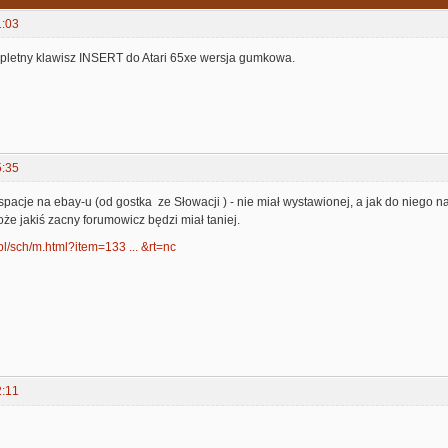
1:03
pletny klawisz INSERT do Atari 65xe wersja gumkowa.
5:35
spacje na ebay-u (od gostka ze Słowacji ) - nie miał wystawionej, a jak do niego na
oże jakiś zacny forumowicz będzi miał taniej.
pl/sch/m.html?item=133 ... &rt=nc
2:11