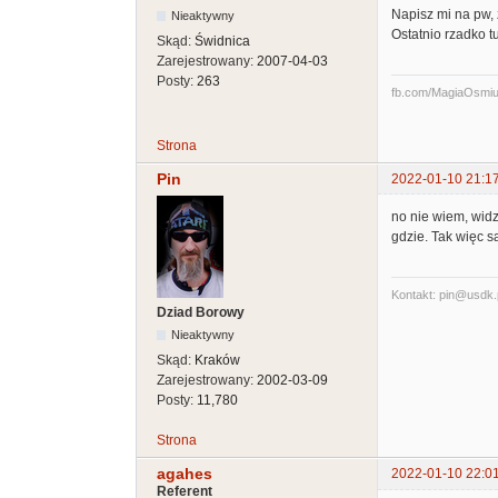
Napisz mi na pw, 
Nieaktywny
Ostatnio rzadko t
Skąd:
Świdnica
Zarejestrowany:
2007-04-03
Posty:
263
fb.com/MagiaOsmiuBi
Strona
Pin
2022-01-10 21:1
no nie wiem, widz
gdzie. Tak więc sa
Kontakt: pin@usdk.
Dziad Borowy
Nieaktywny
Skąd:
Kraków
Zarejestrowany:
2002-03-09
Posty:
11,780
Strona
agahes
2022-01-10 22:0
Referent