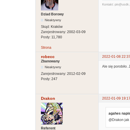
Kontakt: pin@usdk.
Dziad Borowy
Nieaktywny
Skąd:
Kraków
Zarejestrowany:
2002-03-09
Posty:
11,780
Strona
robecc
2022-01-08 22:3
Zbanowany
Ale się porobiło.
Nieaktywny
Zarejestrowany:
2012-02-09
Posty:
247
Drakon
2022-01-09 19:1
agahes napis
@Drakon jak 
Referent