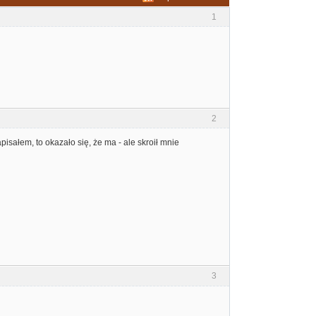
1
2
pisałem, to okazało się, że ma - ale skroił mnie
3