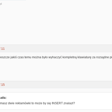
pl
7:11
 Jeszcze jakiś czas temu można było wyhaczyć kompletną klawiaturę za rozsądne pi
7:15
ał/a:
masz dwie reklamówki to może by się INSERT znalazł?