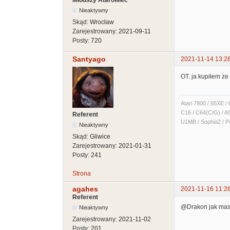
Młodszy Atarowiec
Nieaktywny
Skąd:
Wrocław
Zarejestrowany:
2021-09-11
Posty:
720
Santyago
2021-11-14 13:2
OT. ja kupiłem ze
Atari 7800 / 65XE /
C16 / C64(C/G) / A5
Referent
U1MB / Sophia2 / P
Nieaktywny
Skąd:
Gliwice
Zarejestrowany:
2021-01-31
Posty:
241
Strona
agahes
2021-11-16 11:2
Referent
@Drakon jak masz
Nieaktywny
Zarejestrowany:
2021-11-02
Posty:
201