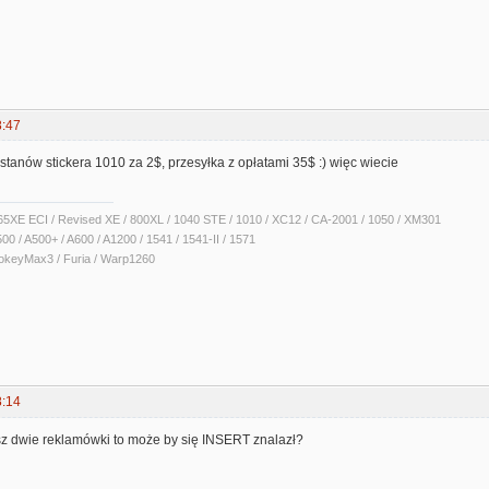
8:47
 stanów stickera 1010 za 2$, przesyłka z opłatami 35$ :) więc wiecie
 65XE ECI / Revised XE / 800XL / 1040 STE / 1010 / XC12 / CA-2001 / 1050 / XM301
00 / A500+ / A600 / A1200 / 1541 / 1541-II / 1571
okeyMax3 / Furia / Warp1260
8:14
 dwie reklamówki to może by się INSERT znalazł?