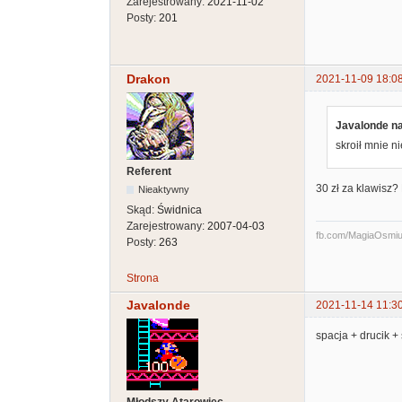
Zarejestrowany:
2021-11-02
Posty:
201
Drakon
2021-11-09 18:0
Javalonde na
skroił mnie n
Referent
30 zł za klawisz
Nieaktywny
Skąd:
Świdnica
Zarejestrowany:
2007-04-03
fb.com/MagiaOsmiuBi
Posty:
263
Strona
Javalonde
2021-11-14 11:3
spacja + drucik +