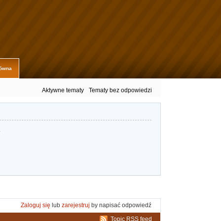
łówna
Aktywne tematy
Tematy bez odpowiedzi
.
Zaloguj się
lub
zarejestruj
by napisać odpowiedź
Topic RSS feed