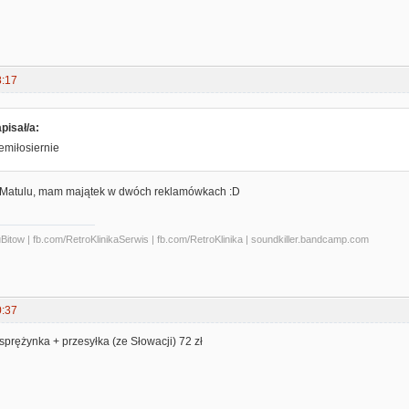
8:17
pisał/a:
iemiłosiernie
? Matulu, mam majątek w dwóch reklamówkach :D
tow | fb.com/RetroKlinikaSerwis | fb.com/RetroKlinika | soundkiller.bandcamp.com
0:37
 sprężynka + przesyłka (ze Słowacji) 72 zł