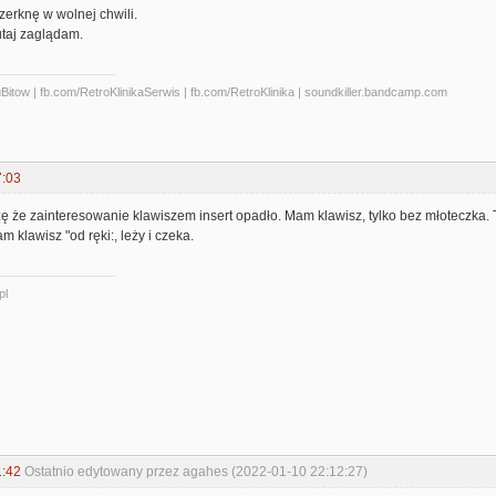
zerknę w wolnej chwili.
utaj zaglądam.
tow | fb.com/RetroKlinikaSerwis | fb.com/RetroKlinika | soundkiller.bandcamp.com
7:03
ę że zainteresowanie klawiszem insert opadło. Mam klawisz, tylko bez młoteczka.
m klawisz "od ręki:, leży i czeka.
pl
1:42
Ostatnio edytowany przez agahes (2022-01-10 22:12:27)