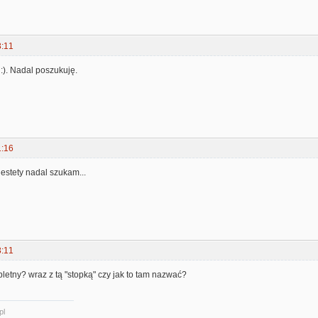
3:11
:). Nadal poszukuję.
1:16
estety nadal szukam...
3:11
letny? wraz z tą "stopką" czy jak to tam nazwać?
pl