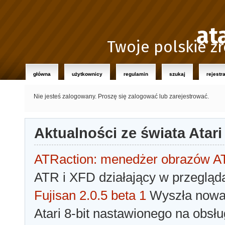
at
Twoje polskie źr
główna
użytkownicy
regulamin
szukaj
rejestr
Nie jesteś zalogowany.
Proszę się zalogować lub zarejestrować.
Aktualności ze świata Atari
ATRaction: menedżer obrazów 
ATR i XFD działający w przegląda
Fujisan 2.0.5 beta 1
Wyszła nowa 
Atari 8-bit nastawionego na obsłu