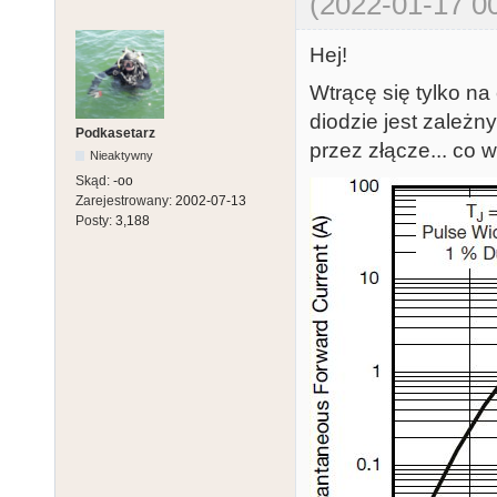
(2022-01-17 00
Hej!
Wtrącę się tylko na
diodzie jest zależn
Podkasetarz
przez złącze... co 
Nieaktywny
Skąd:
-oo
Zarejestrowany:
2002-07-13
Posty:
3,188