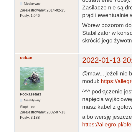
Nieaktywny
Zasilacze nie są dr
Zarejestrowany:
2014-02-25
prąd i ewentualnie 
Posty:
1,046
Wbrew pozorom do 
Stabilizator w kons
skrócić jego żywot
seban
2022-01-13 20
@maw... jeżeli nie b
moduł:
https://alle
^^^ podłączenie je
Podkasetarz
napięcia wyjściowe
Nieaktywny
masz kabel z gotow
Skąd:
-oo
Zarejestrowany:
2002-07-13
albo wersję jeszcze
Posty:
3,188
https://allegro.pl/o