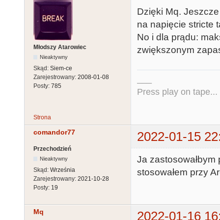
Dzięki Mq. Jeszcze 
na napięcie stricte 
No i dla prądu: mak
Młodszy Atarowiec
zwiększonym zap
Nieaktywny
Skąd:
Siem-ce
Zarejestrowany:
2008-01-08
___
Posty:
785
Press play on tape...
Strona
comandor77
2022-01-15 22
Przechodzień
Ja zastosowałbym p
Nieaktywny
Skąd:
Września
stosowałem przy Ard
Zarejestrowany:
2021-10-28
Posty:
19
Mq
2022-01-16 16