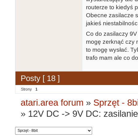
routerze to kiedyś 
Obecne zasilacze s
jakieś niestabilnoś
Co do zasilaczy 9V
mogę zerknąć czy n
to mogę wysłać. Ty
trafo mam ale co do
Posty [ 18 ]
Strony
1
atari.area forum
»
Sprzęt - 8bi
»
12V DC -> 9V DC: zasilanie