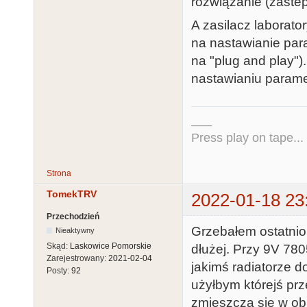
rozwiązanie (zaste
A zasilacz laborato
na nastawianie par
na "plug and play").
nastawianiu parame
___
Press play on tape...
Strona
TomekTRV
2022-01-18 23
Przechodzień
Grzebałem ostatnio
Nieaktywny
Skąd:
Laskowice Pomorskie
dłużej. Przy 9V 780
Zarejestrowany:
2021-02-04
jakimś radiatorze 
Posty:
92
użyłbym którejś prz
zmieszczą się w ob