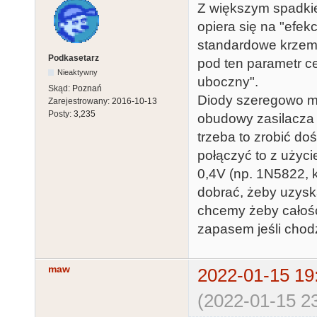
Z większym spadkie
opiera się na "efek
standardowe krzemo
Podkasetarz
pod ten parametr cel
Nieaktywny
uboczny".
Skąd:
Poznań
Diody szeregowo mo
Zarejestrowany:
2016-10-13
Posty:
3,235
obudowy zasilacza 
trzeba to zrobić do
połączyć to z użyci
0,4V (np. 1N5822, kt
dobrać, żeby uzyska
chcemy żeby całość
zapasem jeśli cho
maw
2022-01-15 19
(2022-01-15 23