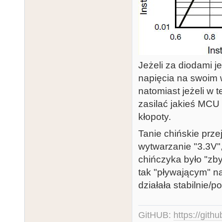
Jeżeli za diodami je
napięcia na swoim w
natomiast jeżeli w 
zasilać jakieś MCU 
kłopoty.
Tanie chińskie prz
wytwarzanie "3.3V",
chińczyka było "zby
tak "pływającym" n
działała stabilnie/p
GitHUB:
https://gith