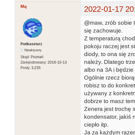
Mq
2022-01-17 20
@maw, zrób sobie te
się zachowuje.
Z temperaturą chodz
Podkasetarz
pokoju raczej jest 
Nieaktywny
diody, to ona się zr
Skąd:
Poznań
należy. Dlatego trz
Zarejestrowany:
2016-10-13
Posty:
3,235
albo na 3A i będzie
Ogólnie rzecz biorą
robisz to do konkre
używany z konkretny
dobrze to masz tema
Zenera jest trochę
kondensator, jakiś
ciepło itp.
Ja za każdym razem 