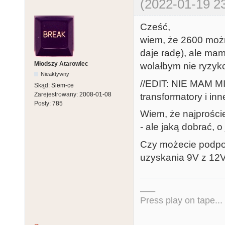
(2022-01-19 23
Cześć,
wiem, że 2600 możn
daje radę), ale mam
Młodszy Atarowiec
wolałbym nie ryzyk
Nieaktywny
//EDIT: NIE MAM MI
Skąd:
Siem-ce
Zarejestrowany:
2008-01-08
transformatory i i
Posty:
785
Wiem, że najprości
- ale jaką dobrać, 
Czy możecie podpow
uzyskania 9V z 1
___
Press play on tape...