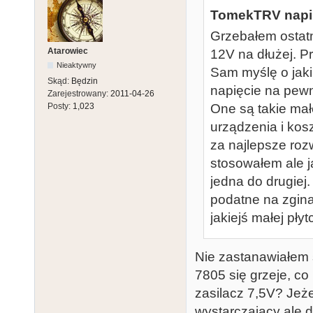
TomekTRV napis
Grzebałem ostatn
Atarowiec
12V na dłużej. Pr
Nieaktywny
Sam myślę o jaki
Skąd:
Będzin
napięcie na pewn
Zarejestrowany:
2011-04-26
Posty:
1,023
One są takie ma
urządzenia i kosz
za najlepsze rozw
stosowałem ale ja
jedna do drugiej
podatne na zgina
jakiejś małej pły
Nie zastanawiałem s
7805 się grzeje, co
zasilacz 7,5V? Jeże
wystarczający ale 