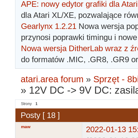
APE: nowy edytor grafiki dla Atari
dla Atari XL/XE, pozwalające rów
Gearlynx 1.2.21
Nowa wersja popu
przynosi poprawki timingu i nowe
Nowa wersja DitherLab wraz z źr
do formatów .MIC, .GR8, .GR9 o
atari.area forum
»
Sprzęt - 8bi
»
12V DC -> 9V DC: zasila
Strony
1
Posty [ 18 ]
maw
2022-01-13 15