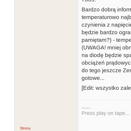
Bardzo dobrą inform
temperaturowo najba
czynienia z napięc
będzie bardzo ogra
pamiętam?) - tempe
(UWAGA! mniej obniż
na diodę będzie spa
obciążeń prądowych
do tego jeszcze Zen
gotowe...
[Edit: wszystko zale
___
Press play on tape...
Strona