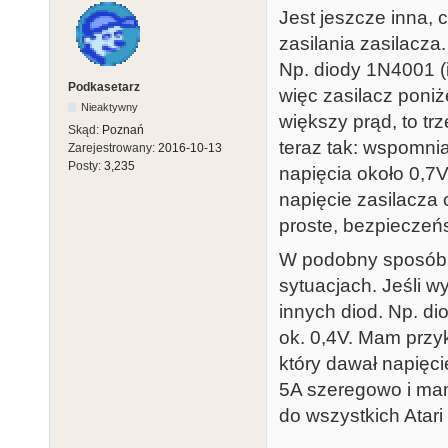
Jest jeszcze inna,
zasilania zasilacz
Np. diody 1N4001 (
Podkasetarz
więc zasilacz poniż
Nieaktywny
większy prąd, to trz
Skąd:
Poznań
teraz tak: wspomni
Zarejestrowany:
2016-10-13
Posty:
3,235
napięcia około 0,7V
napięcie zasilacza
proste, bezpieczeń
W podobny sposób 
sytuacjach. Jeśli w
innych diod. Np. di
ok. 0,4V. Mam przy
który dawał napięci
5A szeregowo i mam
do wszystkich Atari 