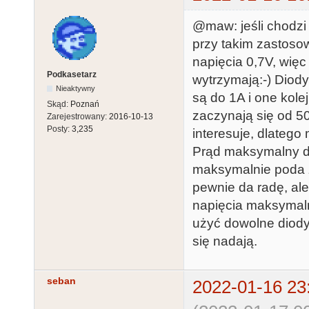
@maw: jeśli chodzi
przy takim zastoso
napięcia 0,7V, więc 
Podkasetarz
wytrzymają:-) Diod
Nieaktywny
są do 1A i one kole
Skąd:
Poznań
zaczynają się od 5
Zarejestrowany:
2016-10-13
Posty:
3,235
interesuje, dlatego
Prąd maksymalny di
maksymalnie poda z
pewnie da radę, ale
napięcia maksymaln
użyć dowolne diody,
się nadają.
seban
2022-01-16 23