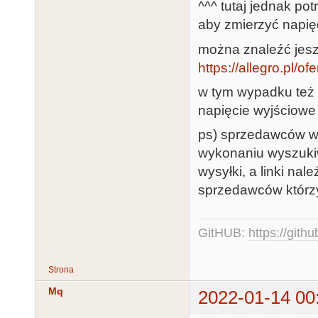
^^^ tutaj jednak pot
aby zmierzyć napięc
można znaleźć jesz
https://allegro.pl/o
w tym wypadku też p
napięcie wyjściowe
ps) sprzedawców wy
wykonaniu wyszukiw
wysyłki, a linki na
sprzedawców którzy 
GitHUB:
https://gith
Strona
Mq
2022-01-14 00