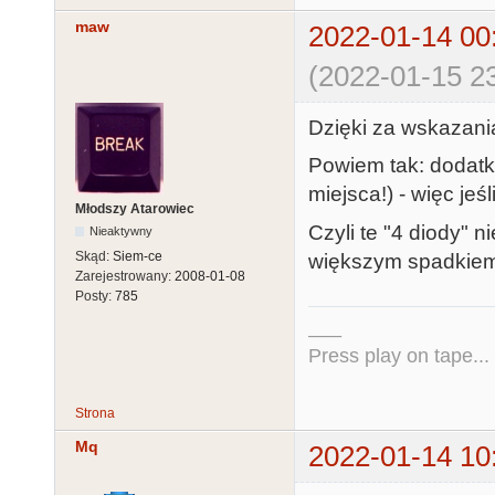
maw
2022-01-14 00
(2022-01-15 23
Dzięki za wskazania
Powiem tak: dodatk
miejsca!) - więc jeś
Młodszy Atarowiec
Czyli te "4 diody" n
Nieaktywny
Skąd:
Siem-ce
większym spadkiem
Zarejestrowany:
2008-01-08
Posty:
785
___
Press play on tape...
Strona
Mq
2022-01-14 10