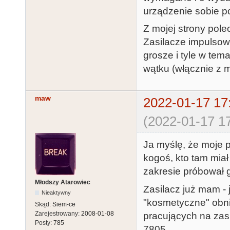
urządzenie sobie p
Z mojej strony pol
Zasilacze impulsow
grosze i tyle w te
wątku (włącznie z m
maw
2022-01-17 17
(2022-01-17 17
Ja myślę, że moje p
kogoś, kto tam miał
zakresie próbował g
Młodszy Atarowiec
Zasilacz już mam - 
Nieaktywny
"kosmetyczne" obni
Skąd:
Siem-ce
Zarejestrowany:
2008-01-08
pracujących na zas
Posty:
785
7805.