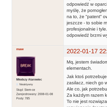
odpowiedź w oparciu
myślę, że pomogłem,
na to, że "patent" 
jeszcze - to sobie 
profesjonalnie i tyl
odpowiedź brzmi wy
maw
2022-01-17 22
Mq, jestem świadom
elementach.
Jak ktoś potrzebuje
Młodszy Atarowiec
zasilacz, niech go 
Nieaktywny
Ale co, jak potrzeb
Skąd:
Siem-ce
Zarejestrowany:
2008-01-08
Za każdym razem k
Posty:
785
To nie jest rozwiąza