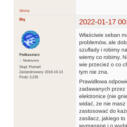
Strona
Mq
2022-01-17 00
Właściwie seban ma
problemów, ale dob
szuflady i robimy n
Podkasetarz
wiemy co robimy. Ni
Nieaktywny
wie przecież o co c
Skąd:
Poznań
tym nie zna.
Zarejestrowany:
2016-10-13
Posty:
3,235
Prawidłowa odpowie
zadawanych przez a
elektronice (nie gni
widać, że nie masz 
zastosować do każd
zasilacz, jakiego t
wymagane i o wydaj