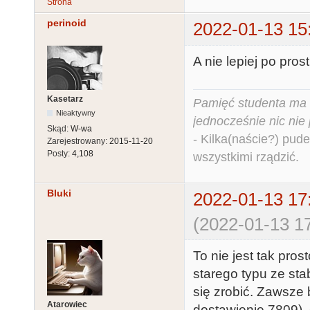
Strona
perinoid
2022-01-13 15
A nie lepiej po pro
Kasetarz
Pamięć studenta ma c
Nieaktywny
jednocześnie nic nie
Skąd:
W-wa
- Kilka(naście?) pude
Zarejestrowany:
2015-11-20
Posty:
4,108
wszystkimi rządzić.
Bluki
2022-01-13 17
(2022-01-13 17
To nie jest tak pros
starego typu ze sta
się zrobić. Zawsze 
Atarowiec
dostawienie 7809),