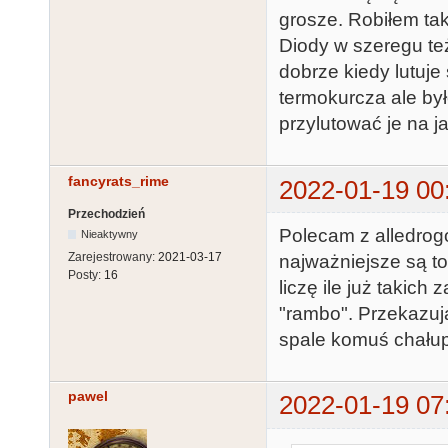
grosze. Robiłem tak
Diody w szeregu też
dobrze kiedy lutuje
termokurcza ale był
przylutować je na ja
fancyrats_rime
2022-01-19 00
Przechodzień
Polecam z alledrog
Nieaktywny
Zarejestrowany:
2021-03-17
najważniejsze są to 
Posty:
16
liczę ile już takich
"rambo". Przekazuj
spale komuś chałup
pawel
2022-01-19 07