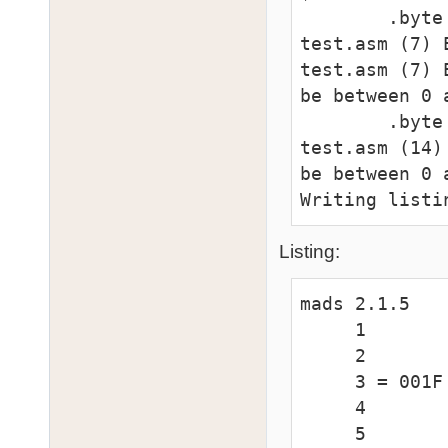
        .byte 256-w-1 256-w 256-w+1

test.asm (7) 
test.asm (7) 
be between 0 a
        .byte 1 2 3 4

test.asm (14)
be between 0 a
Writing listi
Listing:
mads 2.1.5

     1                     opt l+

     2

     3 = 001F            w    =   31

     4

     5                     org $0600
