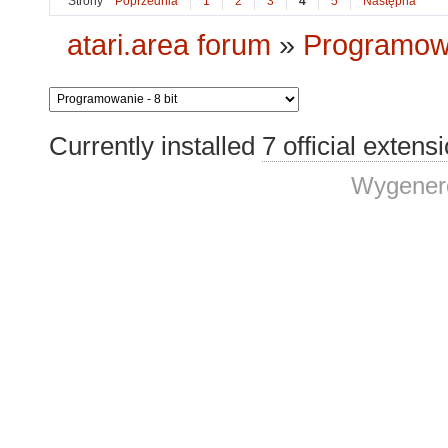
Strony
Poprzednia
1
2
3
4
5
Następna
atari.area forum
»
Programowa
Currently installed
7 official extens
Wygenero