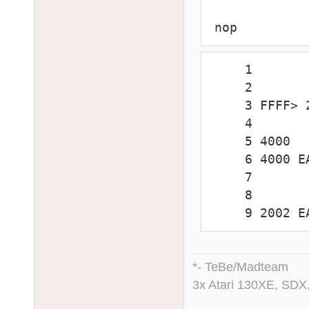
 nop
     1                  org $2000

     2

     3 FFFF> 2000-2002> EA     nop

     4

     5 4000            .local nowy,$4000

     6 4000 EA             nop

     7                 .endl

     8

     9 200
*- TeBe/Madteam
3x Atari 130XE, SDX