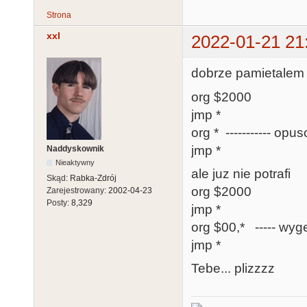
Strona
xxl
2022-01-21 21
dobrze pamietalem :
org $2000
jmp *
org * ----------- op
jmp *
Naddyskownik
Nieaktywny
ale juz nie potrafi
Skąd:
Rabka-Zdrój
org $2000
Zarejestrowany:
2002-04-23
Posty:
8,329
jmp *
org $00,* ----- wyg
jmp *
Tebe... plizzzz