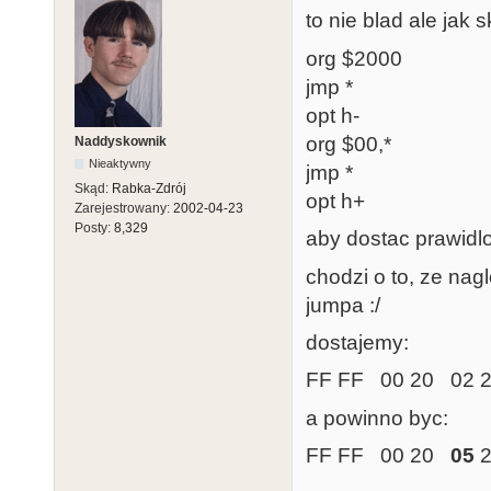
to nie blad ale jak 
org $2000
jmp *
opt h-
org $00,*
Naddyskownik
Nieaktywny
jmp *
Skąd:
Rabka-Zdrój
opt h+
Zarejestrowany:
2002-04-23
Posty:
8,329
aby dostac prawidl
chodzi o to, ze na
jumpa :/
dostajemy:
FF FF 00 20 02 2
a powinno byc:
FF FF 00 20
05
2