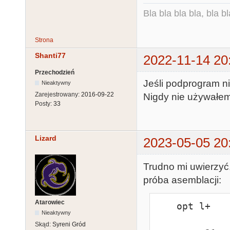
Bla bla bla bla, bla bl
Strona
Shanti77
2022-11-14 20
Przechodzień
Jeśli podprogram ni
Nieaktywny
Zarejestrowany:
2016-09-22
Nigdy nie używałem
Posty:
33
Lizard
2023-05-05 20
Trudno mi uwierzyć,
próba asemblacji:
Atarowiec
    opt l+

Nieaktywny
Skąd:
Syreni Gród