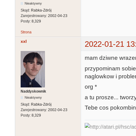
Nieaktywny
Skąd:
Rabka-Zdrój
Zarejestrowany:
2002-04-23
Posty:
8,329
Strona
xxl
2022-01-21 13
mam dziwne wrazenie
przypominam sobie 
naglowkow i proble
org *
Naddyskownik
a tu prosze... tworzy
Nieaktywny
Skąd:
Rabka-Zdrój
Tebe cos pokombino
Zarejestrowany:
2002-04-23
Posty:
8,329