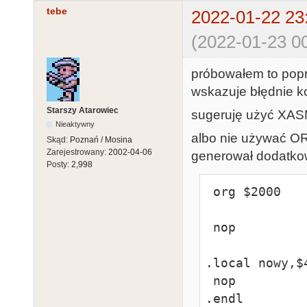
tebe
2022-01-22 23
(2022-01-23 00
próbowałem to pop
wskazuje błędnie k
Starszy Atarowiec
sugeruję użyć XASM,
Nieaktywny
albo nie używać O
Skąd:
Poznań / Mosina
Zarejestrowany:
2002-04-06
generował dodatko
Posty:
2,998
 org $2000

 nop

.local nowy,$4
 nop

.endl
