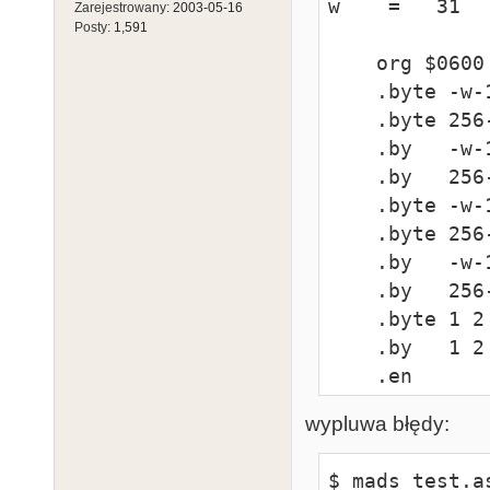
w    =   31

Zarejestrowany:
2003-05-16
Posty:
1,591
    org $0600

    .byte -w-1 -w -w+1

    .byte 256-w-1 256-w 256-w+1

    .by   -w-1 -w -w+1

    .by   256-w-1 256-w 256-w+1

    .byte -w-1

    .byte 256-w-1

    .by   -w-1

    .by   256-w-1

    .byte 1 2 3 4

    .by   1 2 3 4

    .en
wypluwa błędy:
$ mads test.as