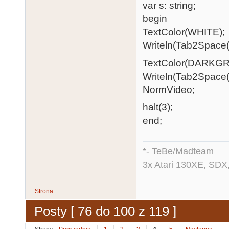
var s: string;
begin
TextColor(WHITE);
Writeln(Tab2Space
TextColor(DARKGR
Writeln(Tab2Space
NormVideo;
halt(3);
end;
*- TeBe/Madteam
3x Atari 130XE, SDX
Strona
Posty [ 76 do 100 z 119 ]