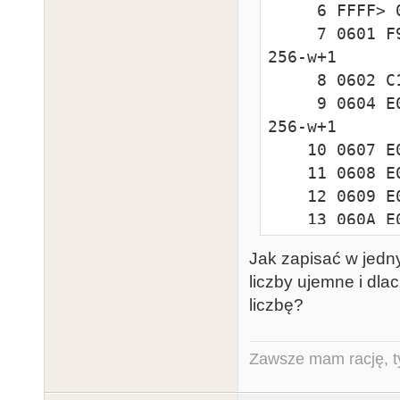
     6 FFFF> 0600-060F> A3        .byte -w-1 -w -w+1

     7 0601 F9                .byte 256-w-1 256-w 
256-w+1

     8 0602 C1 C2            .by   -w-1 -w -w+1

     9 0604 E0 E1 E2            .by   256-w-1 256-w 
256-w+1

    10 0607 E0                .byte -w-1

    11 0608 E0                .byte 256-w-1

    12 0609 E0                .by   -w-1

    13 060A E0                .by   256-w-1

    14 060B D2                .byte 1 2 3 4

Jak zapisać w jedny
    15 060C 01 02 03 04            .by   1 2 3 4

liczby ujemne i dla
    16    
liczbę?
Zawsze mam rację, ty