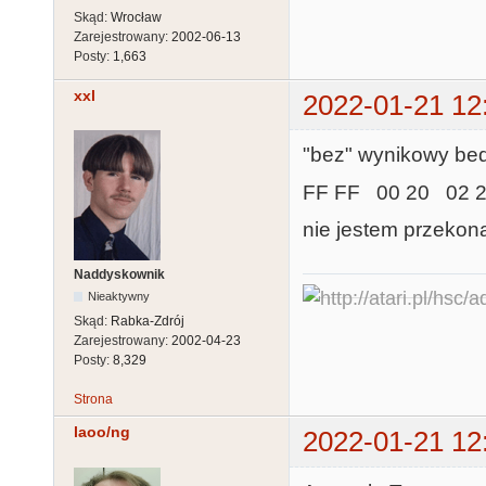
Skąd:
Wrocław
Zarejestrowany:
2002-06-13
Posty:
1,663
xxl
2022-01-21 12
"bez" wynikowy bedz
FF FF 00 20 02 
nie jestem przekon
Naddyskownik
Nieaktywny
Skąd:
Rabka-Zdrój
Zarejestrowany:
2002-04-23
Posty:
8,329
Strona
laoo/ng
2022-01-21 12