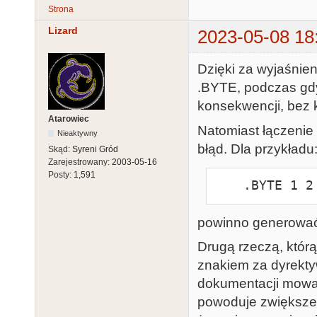
Strona
Lizard
2023-05-08 18
Dzięki za wyjaśnie
.BYTE, podczas gdy
konsekwencji, bez kt
Atarowiec
Natomiast łączenie
Nieaktywny
błąd. Dla przykładu
Skąd:
Syreni Gród
Zarejestrowany:
2003-05-16
Posty:
1,591
    .BYTE 
powinno generować 
Drugą rzeczą, którą
znakiem za dyrekty
dokumentacji mowa 
powoduje zwiększen