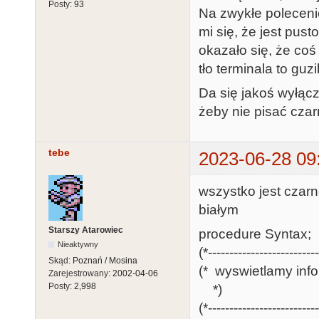
Posty:
93
Na zwykłe poleceni
mi się, że jest pus
okazało się, że co
tło terminala to guz
Da się jakoś wyłącz
żeby nie pisać czar
tebe
2023-06-28 09
wszystko jest czarn
białym
Starszy Atarowiec
procedure Syntax;
Nieaktywny
(*--------------------------
Skąd:
Poznań / Mosina
(* wyswietlamy inf
Zarejestrowany:
2002-04-06
Posty:
2,998
*)
(*--------------------------