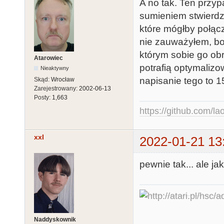
A no tak. Ten przyp
sumieniem stwierdz
które mógłby połącz
nie zauważyłem, bo
którym sobie go ob
Atarowiec
potrafią optymalizo
Nieaktywny
napisanie tego to 1
Skąd:
Wrocław
Zarejestrowany:
2002-06-13
Posty:
1,663
https://github.com/la
xxl
2022-01-21 13
pewnie tak... ale j
Naddyskownik