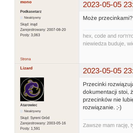
mono
2023-05-05 23
Podkasetarz
Może przecinkami?
Nieaktywny
Skąd:
inąd
Zarejestrowany:
2007-08-20
hex, code and ror'n'ro
Posty:
3,063
niewiedza buduje, wi
Strona
Lizard
2023-05-05 23
Przecinki rozwiązu
dokumentacji stoi, 
przecinków nie lubię
Atarowiec
rozwiązanie. ;-)
Nieaktywny
Skąd:
Syreni Gród
Zarejestrowany:
2003-05-16
Zawsze mam rację, ty
Posty:
1,591