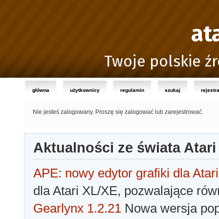
at
Twoje polskie źr
główna
użytkownicy
regulamin
szukaj
rejestr
Nie jesteś zalogowany.
Proszę się zalogować lub zarejestrować.
Aktualności ze świata Atari
APE: nowy edytor grafiki dla Atari
dla Atari XL/XE, pozwalające rów
Gearlynx 1.2.21
Nowa wersja popu