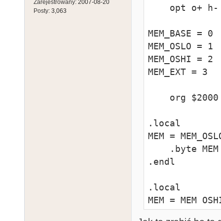
Zarejestrowany:
2007-08-20
    opt o+ h- c- ?+

Posty:
3,063
MEM_BASE = 0

MEM_OSLO = 1

MEM_OSHI = 2

MEM_EXT = 3

    org $2000

.local

MEM = MEM_OSLO
    .byte MEM

.endl

.local

MEM = MEM_OSHI
    .byte MEM
