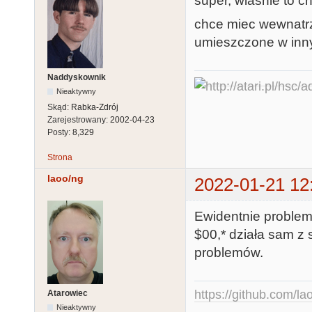
super, wlasnie to c
chce miec wewnatrz
umieszczone w inn
Naddyskownik
Nieaktywny
Skąd:
Rabka-Zdrój
Zarejestrowany:
2002-04-23
Posty:
8,329
Strona
laoo/ng
2022-01-21 12
Ewidentnie problem
$00,* działa sam z s
problemów.
https://github.com/la
Atarowiec
Nieaktywny