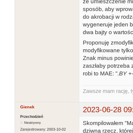
że umieszczenie m
sposób, aby wprowa
do akrobacji w rodz
wygeneruje jeden ba
dwa bajty o wartości
Proponuję zmodyfik
modyfikowane tylko 
Znak minus powinien
zaszłaby potrzeba z
robi to MAE: "
.BY +
Zawsze mam rację, ty
Gienek
2023-06-28 09
Przechodzień
Skompilowałem "Ma
Nieaktywny
Zarejestrowany:
2003-10-02
dziwną rzecz, której