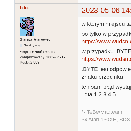
tebe
2023-05-06 14
w którym miejscu ta
bo tylko w przypadk
Starszy Atarowiec
https://www.wudsn.c
Nieaktywny
w przypadku .BYTE 
Skąd:
Poznań / Mosina
Zarejestrowany:
2002-04-06
https://www.wudsn.
Posty:
2,998
.BYTE jest odpowie
znaku przecinka
ten sam błąd wystąp
dta 1 2 3 4 5
*- TeBe/Madteam
3x Atari 130XE, SDX