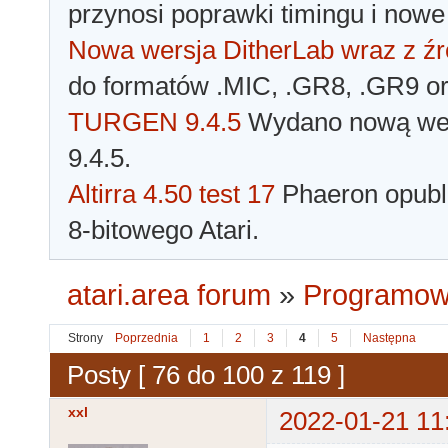
przynosi poprawki timingu i nowe
Nowa wersja DitherLab wraz z źr
do formatów .MIC, .GR8, .GR9 o
TURGEN 9.4.5
Wydano nową wer
9.4.5.
Altirra 4.50 test 17
Phaeron opubli
8-bitowego Atari.
atari.area forum
»
Programowa
Strony
Poprzednia
1
2
3
4
5
Następna
Posty [ 76 do 100 z 119 ]
xxl
2022-01-21 11