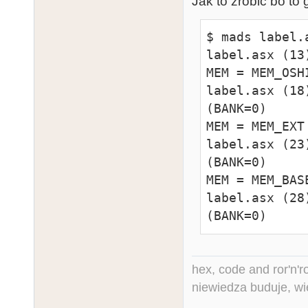
Jak to zrobić bo to 
.endl

$ mads label.a
.local

label.asx (13
MEM = MEM_EXT

MEM = MEM_OSHI
    .byte MEM

label.asx (18
.endl

(BANK=0)

MEM = MEM_EXT

.local

label.asx (23
MEM = MEM_BASE
(BANK=0)

    .byte MEM

MEM = MEM_BASE
.endl

label.asx (28
(BANK=0)
    end
hex, code and ror'n'ro
niewiedza buduje, wi