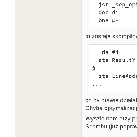
  jsr _sep_opty

  dec di

  bne @-
to zostaje skompil
  lda #4

  sta ResultY

@

  sta LineAddress4x4

...
co by prawie działał
Chyba optymalizacja
Wyszło nam przy pr
Scorchu (już popra