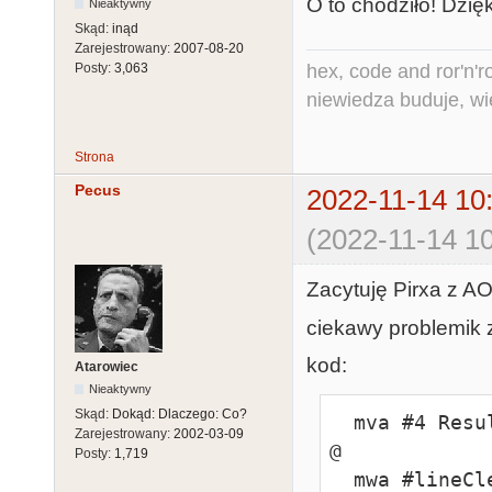
O to chodziło! Dzięk
Nieaktywny
Skąd:
inąd
Zarejestrowany:
2007-08-20
hex, code and ror'n'ro
Posty:
3,063
niewiedza buduje, wi
Strona
Pecus
2022-11-14 10
(2022-11-14 10
Zacytuję Pirxa z A
ciekawy problemik 
kod:
Atarowiec
Nieaktywny
Skąd:
Dokąd: Dlaczego: Co?
  mva #4 ResultY

Zarejestrowany:
2002-03-09
@

Posty:
1,719
  mwa #lineClear LineAddress4x4
